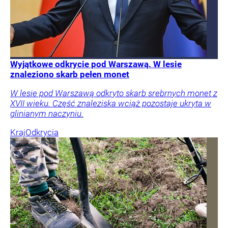
Wyjątkowe odkrycie pod Warszawą. W lesie
znaleziono skarb pełen monet
W lesie pod Warszawą odkryto skarb srebrnych monet z
XVII wieku. Część znaleziska wciąż pozostaje ukryta w
glinianym naczyniu.
Kraj
Odkrycia