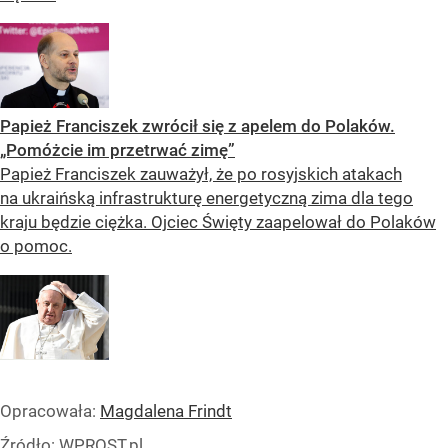
Papież Franciszek zwrócił się z apelem do Polaków.
„Pomóżcie im przetrwać zimę”
Papież Franciszek zauważył, że po rosyjskich atakach
na ukraińską infrastrukturę energetyczną zima dla tego
kraju będzie ciężka. Ojciec Święty zaapelował do Polaków
o pomoc.
Opracowała:
Magdalena Frindt
Źródło:
WPROST.pl