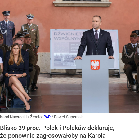
Karol Nawrocki
/ Źródło:
PAP
/
Paweł Supernak
Blisko 39 proc. Polek i Polaków deklaruje,
że ponownie zagłosowałoby na Karola