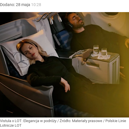
Dodano:
28
maja
10:28
Vistula x LOT: Elegancja w podróży
/ Źródło:
Materiały prasowe
/
Polskie Linie
Lotnicze LOT