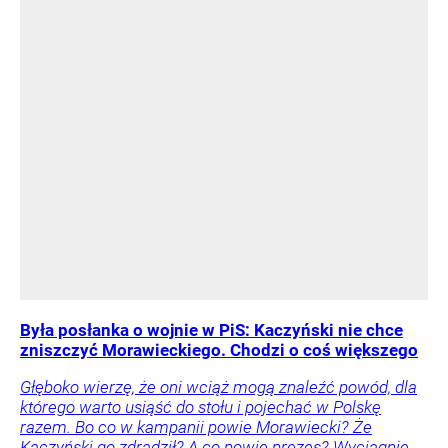
Była posłanka o wojnie w PiS: Kaczyński nie chce
zniszczyć Morawieckiego. Chodzi o coś większego
Głęboko wierzę, że oni wciąż mogą znaleźć powód, dla
którego warto usiąść do stołu i pojechać w Polskę
razem. Bo co w kampanii powie Morawiecki? Że
Kaczyński go zdradził? A co powie prezes? Wyciągnie