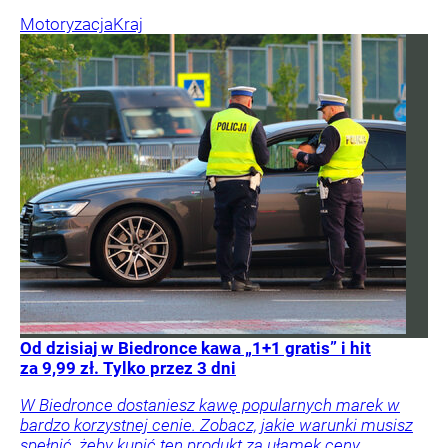
Motoryzacja
Kraj
Od dzisiaj w Biedronce kawa „1+1 gratis” i hit
za 9,99 zł. Tylko przez 3 dni
W Biedronce dostaniesz kawę popularnych marek w
bardzo korzystnej cenie. Zobacz, jakie warunki musisz
spełnić, żeby kupić ten produkt za ułamek ceny.