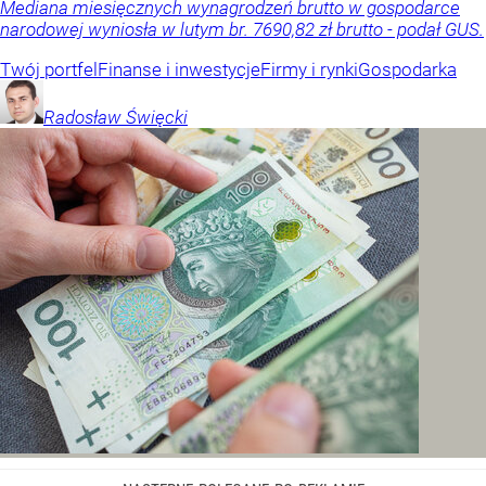
Mediana miesięcznych wynagrodzeń brutto w gospodarce
narodowej wyniosła w lutym br. 7690,82 zł brutto - podał GUS.
Twój portfel
Finanse i inwestycje
Firmy i rynki
Gospodarka
Radosław
Święcki