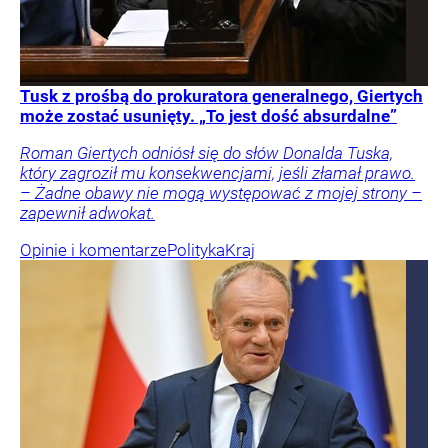
Tusk z prośbą do prokuratora generalnego, Giertych
może zostać usunięty. „To jest dość absurdalne”
Roman Giertych odniósł się do słów Donalda Tuska,
który zagroził mu konsekwencjami, jeśli złamał prawo.
– Żadne obawy nie mogą występować z mojej strony –
zapewnił adwokat.
Opinie i komentarze
Polityka
Kraj