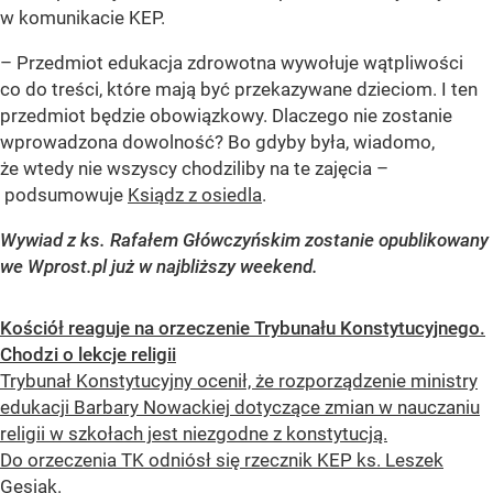
w komunikacie KEP.
– Przedmiot edukacja zdrowotna wywołuje wątpliwości
co do treści, które mają być przekazywane dzieciom. I ten
przedmiot będzie obowiązkowy. Dlaczego nie zostanie
wprowadzona dowolność? Bo gdyby była, wiadomo,
że wtedy nie wszyscy chodziliby na te zajęcia –
podsumowuje
Ksiądz z osiedla
.
Wywiad z ks. Rafałem Główczyńskim zostanie opublikowany
we Wprost.pl już w najbliższy weekend.
Kościół reaguje na orzeczenie Trybunału Konstytucyjnego.
Chodzi o lekcje religii
Trybunał Konstytucyjny ocenił, że rozporządzenie ministry
edukacji Barbary Nowackiej dotyczące zmian w nauczaniu
religii w szkołach jest niezgodne z konstytucją.
Do orzeczenia TK odniósł się rzecznik KEP ks. Leszek
Gęsiak.