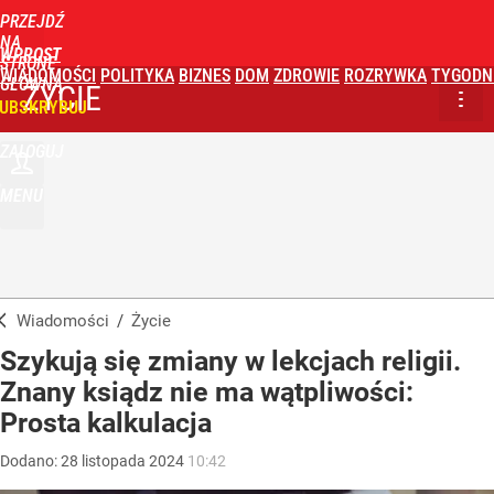
PRZEJDŹ
NA
WPROST
STRONĘ
WIADOMOŚCI
POLITYKA
BIZNES
DOM
ZDROWIE
ROZRYWKA
TYGODN
GŁÓWNĄ
ŻYCIE
UBSKRYBUJ
ZALOGUJ
MENU
Wiadomości
/
Życie
Szykują się zmiany w lekcjach religii.
Znany ksiądz nie ma wątpliwości:
Prosta kalkulacja
Dodano:
28
listopada
2024
10:42