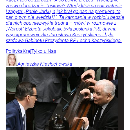
znowu doradzanie Tuskowi? Wtedy ktoś na sali wstanie
i zapyta: „Panie Jarku, a jak brał go pan na premiera, to
pan o tym nie wiedział?”. Ta kampania w rozbiciu będzie
dla nich obu niezwykle trudna – mówi w rozmowie z
„Wprost” Elżbieta Jakubiak, była posłanka PiS, dawna
współpracowniczka Jarosława Kaczyńskiego i była
szefowa Gabinetu Prezydenta RP Lecha Kaczyńskiego.
Polityka
Kraj
Tylko u Nas
Agnieszka
Niesłuchowska