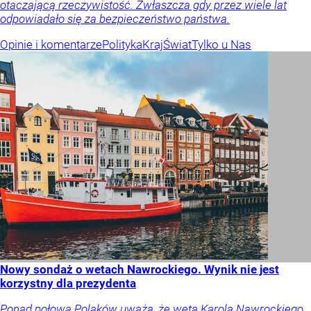
otaczającą rzeczywistość. Zwłaszcza gdy przez wiele lat
odpowiadało się za bezpieczeństwo państwa.
Opinie i komentarze
Polityka
Kraj
Świat
Tylko u Nas
Nowy sondaż o wetach Nawrockiego. Wynik nie jest
korzystny dla prezydenta
Ponad połowa Polaków uważa, że weta Karola Nawrockiego