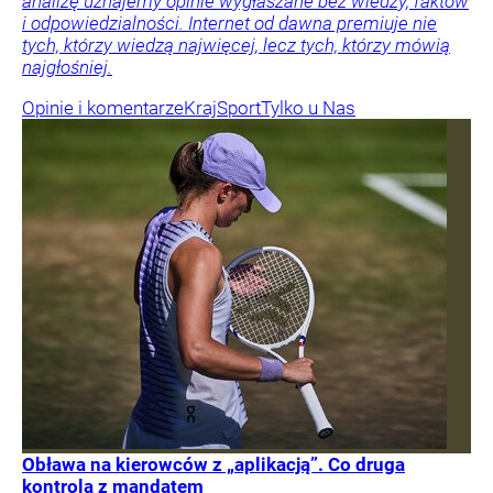
analizę uznajemy opinie wygłaszane bez wiedzy, faktów
i odpowiedzialności. Internet od dawna premiuje nie
tych, którzy wiedzą najwięcej, lecz tych, którzy mówią
najgłośniej.
Opinie i komentarze
Kraj
Sport
Tylko u Nas
Obława na kierowców z „aplikacją”. Co druga
kontrola z mandatem