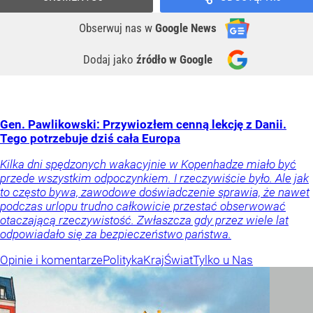
Obserwuj nas
w
Google News
Dodaj jako
źródło w Google
Gen. Pawlikowski: Przywiozłem cenną lekcję z Danii.
Tego potrzebuje dziś cała Europa
Kilka dni spędzonych wakacyjnie w Kopenhadze miało być
przede wszystkim odpoczynkiem. I rzeczywiście było. Ale jak
to często bywa, zawodowe doświadczenie sprawia, że nawet
podczas urlopu trudno całkowicie przestać obserwować
otaczającą rzeczywistość. Zwłaszcza gdy przez wiele lat
odpowiadało się za bezpieczeństwo państwa.
Opinie i komentarze
Polityka
Kraj
Świat
Tylko u Nas