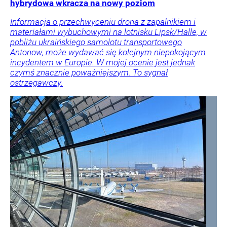
hybrydowa wkracza na nowy poziom
Informacja o przechwyceniu drona z zapalnikiem i
materiałami wybuchowymi na lotnisku Lipsk/Halle, w
pobliżu ukraińskiego samolotu transportowego
Antonow, może wydawać się kolejnym niepokojącym
incydentem w Europie. W mojej ocenie jest jednak
czymś znacznie poważniejszym. To sygnał
ostrzegawczy.