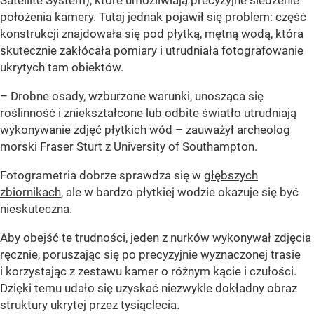
położenia kamery. Tutaj jednak pojawił się problem: część
konstrukcji znajdowała się pod płytką, mętną wodą, która
skutecznie zakłócała pomiary i utrudniała fotografowanie
ukrytych tam obiektów.
– Drobne osady, wzburzone warunki, unosząca się
roślinność i zniekształcone lub odbite światło utrudniają
wykonywanie zdjęć płytkich wód – zauważył archeolog
morski Fraser Sturt z University of Southampton.
Fotogrametria dobrze sprawdza się w
głębszych
zbiornikach
, ale w bardzo płytkiej wodzie okazuje się być
nieskuteczna.
Aby obejść te trudności, jeden z nurków wykonywał zdjęcia
ręcznie, poruszając się po precyzyjnie wyznaczonej trasie
i korzystając z zestawu kamer o różnym kącie i czułości.
Dzięki temu udało się uzyskać niezwykle dokładny obraz
struktury ukrytej przez tysiąclecia.