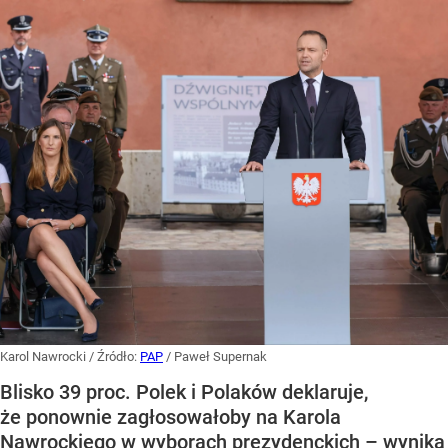
Karol Nawrocki
/ Źródło:
PAP
/
Paweł Supernak
Blisko 39 proc. Polek i Polaków deklaruje,
że ponownie zagłosowałoby na Karola
Nawrockiego w wyborach prezydenckich – wynika