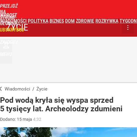
PRZEJDŹ
NA
WPROST
STRONĘ
WIADOMOŚCI
POLITYKA
BIZNES
DOM
ZDROWIE
ROZRYWKA
TYGODN
GŁÓWNĄ
ŻYCIE
UBSKRYBUJ
ZALOGUJ
MENU
Wiadomości
/
Życie
Pod wodą kryła się wyspa sprzed
5 tysięcy lat. Archeolodzy zdumieni
Dodano:
15
maja
4:32