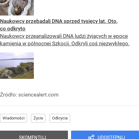
Naukowcy przebadali DNA sprzed tysięcy lat. Oto,
co odkryto
Naukowcy przeanalizowali DNA ludzi żyjących w epoce
kamienia w północnej Szkocji. Odkryli coś niezwykłego.
Źródło:
sciencealert.com
Wiadomości
Życie
Odkrycia
SKOMENTUJ
UDOSTĘPNIJ