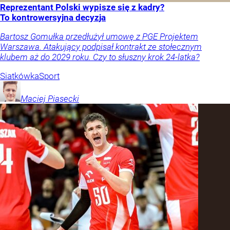
Reprezentant Polski wypisze się z kadry?
To kontrowersyjna decyzja
Bartosz Gomułka przedłużył umowę z PGE Projektem
Warszawa. Atakujący podpisał kontrakt ze stołecznym
klubem aż do 2029 roku. Czy to słuszny krok 24-latka?
Siatkówka
Sport
Maciej
Piasecki