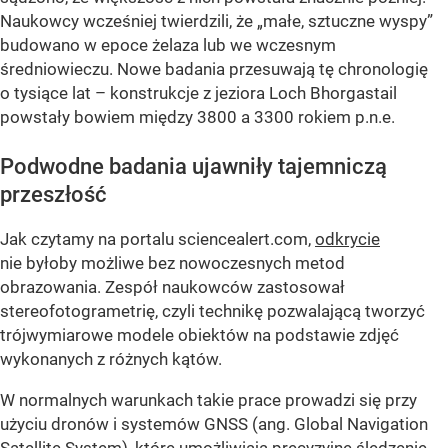
Naukowcy wcześniej twierdzili, że „małe, sztuczne wyspy”
budowano w epoce żelaza lub we wczesnym
średniowieczu. Nowe badania przesuwają tę chronologię
o tysiące lat – konstrukcje z jeziora Loch Bhorgastail
powstały bowiem między 3800 a 3300 rokiem p.n.e.
Podwodne badania ujawniły tajemniczą
przeszłość
Jak czytamy na portalu sciencealert.com,
odkrycie
nie byłoby możliwe bez nowoczesnych metod
obrazowania. Zespół naukowców zastosował
stereofotogrametrię, czyli technikę pozwalającą tworzyć
trójwymiarowe modele obiektów na podstawie zdjęć
wykonanych z różnych kątów.
W normalnych warunkach takie prace prowadzi się przy
użyciu dronów i systemów GNSS (ang. Global Navigation
Satellite System), które umożliwiają precyzyjne śledzenie