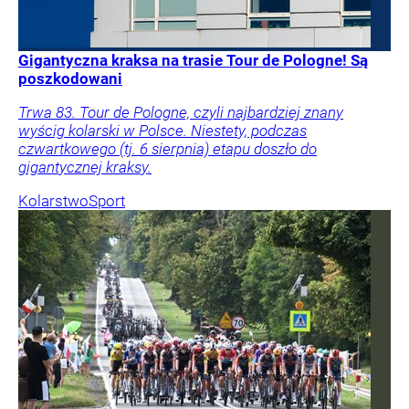
Gigantyczna kraksa na trasie Tour de Pologne! Są
poszkodowani
Trwa 83. Tour de Pologne, czyli najbardziej znany
wyścig kolarski w Polsce. Niestety, podczas
czwartkowego (tj. 6 sierpnia) etapu doszło do
gigantycznej kraksy.
Kolarstwo
Sport