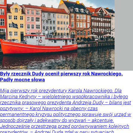
Były rzecznik Dudy ocenił pierwszy rok Nawrockiego.
Padły mocne słowa
Mija pierwszy rok prezydentury Karola Nawrockiego. Dla
Marcina Kędryny – wieloletniego współpracownika i byłego
rzecznika prasowego prezydenta Andrzeja Dudy – bilans jest
pozytywny: – Karol Nawrocki na obecny czas
permanentnego kryzysu politycznego sprawuje swój urząd w
sposób dojrzały i adekwatny do wyzwań – akcentuje.
Jednocześnie przestrzega przed porównywaniem kolejnych
prezydentów. – Andrzej Duda zdał w paru sytuacjach