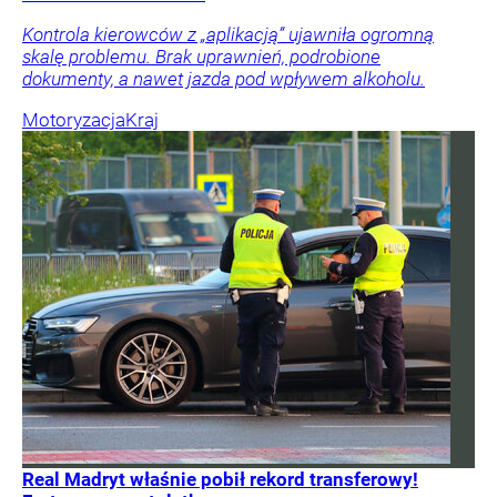
Kontrola kierowców z „aplikacją” ujawniła ogromną
skalę problemu. Brak uprawnień, podrobione
dokumenty, a nawet jazda pod wpływem alkoholu.
Motoryzacja
Kraj
Real Madryt właśnie pobił rekord transferowy!