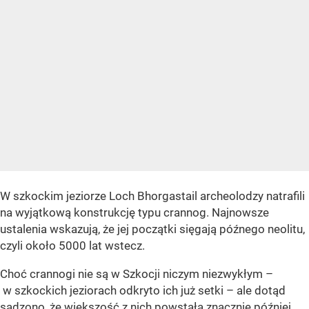
W szkockim jeziorze Loch Bhorgastail archeolodzy natrafili
na wyjątkową konstrukcję typu crannog. Najnowsze
ustalenia wskazują, że jej początki sięgają późnego neolitu,
czyli około 5000 lat wstecz.
Choć crannogi nie są w Szkocji niczym niezwykłym –
w szkockich jeziorach odkryto ich już setki – ale dotąd
sądzono, że większość z nich powstała znacznie później.