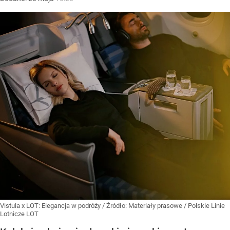
Vistula x LOT: Elegancja w podróży
/ Źródło:
Materiały prasowe
/
Polskie Linie
Lotnicze LOT