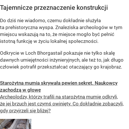
Tajemnicze przeznaczenie konstrukcji
Do dziś nie wiadomo, czemu dokładnie służyła
ta prehistoryczna wyspa. Znaleziska archeologów w tym
miejscu wskazują na to, że miejsce mogło być pełnić
istotną funkcję w życiu lokalnej społeczności.
Odkrycie w Loch Bhorgastail pokazuje nie tylko skalę
dawnych umiejętności inżynieryjnych, ale też to, jak długo
człowiek potrafił przekształcać otaczający go krajobraz.
Starożytna mumia skrywała pewien sekret. Naukowcy
zachodzą w głowę
Archeolodzy, którzy trafili na starożytną mumię odkryli,
że jej brzuch jest czymś owinięty. Co dokładnie zobaczyli,
gdy przyjrzeli się bliżej?