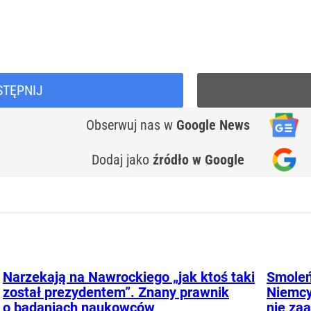
STĘPNIJ
Obserwuj nas
w
Google News
Dodaj jako
źródło w Google
Narzekają na Nawrockiego „jak ktoś taki
Smoleń
został prezydentem”. Znany prawnik
Niemcy
o badaniach naukowców
nie za