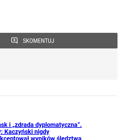
SKOMENTUJ
sk i „zdrada dyplomatyczna”.
: Kaczyński nigdy
akceptował wyników śledztwa