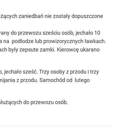
ażących zaniedbań nie zostały dopuszczone
wany do przewozu sześciu osób, jechało 10
ła na podłodze lub prowizorycznych ławkach.
iach były zepsute zamki. Kierowcę ukarano
jechało sześć. Trzy osoby z przodu i trzy
 mijania z przodu. Samochód od lutego
służących do przewozu osób.