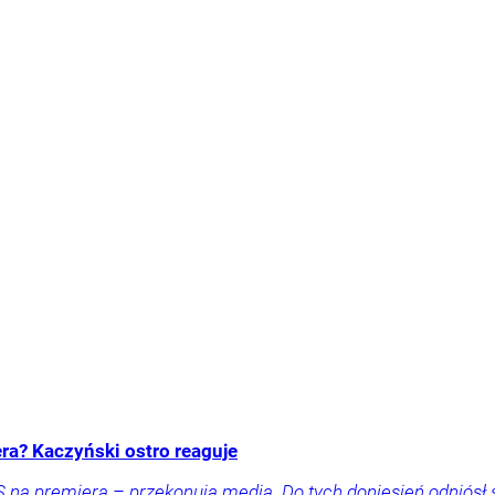
a? Kaczyński ostro reaguje
na premiera – przekonują media. Do tych doniesień odniósł si