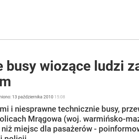
rzezi wołyńskiej
płynął dokument
 busy wiozące ludzi 
em
acy o przywróceniu CPN
niono:
13
października
2010
15:08
i i niesprawne technicznie busy, prz
kolicach Mrągowa (woj. warmińsko-maz
 niż miejsc dla pasażerów - poinformo
policji.