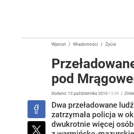
„Nie chodzi o zemstę”. Mocny apel w sprawie ofiar 
dodaj
Ile kosztowały obchody rocznicy Nawrockiego? W
Wprost
/
Wiadomości
/
Życie
2
Przeładowane
pod Mrągow
Tego sondażu premier nie może zlekceważyć. Pol
8
Dodano:
13
października
2010
15:08
/
Zmie
Dwa przeładowane ludźm
zatrzymała policja w o
dwukrotnie więcej osób
z warmińsko-mazurskiej 