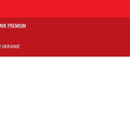
NIK
PREMIUM
prezydentem”. Znany prawnik o badaniach naukowców
 UKRAINIE
o. Kolejny głos z MSZ: Jak zawsze czas na fakty
róciła burza z Wysocką-Schnepf