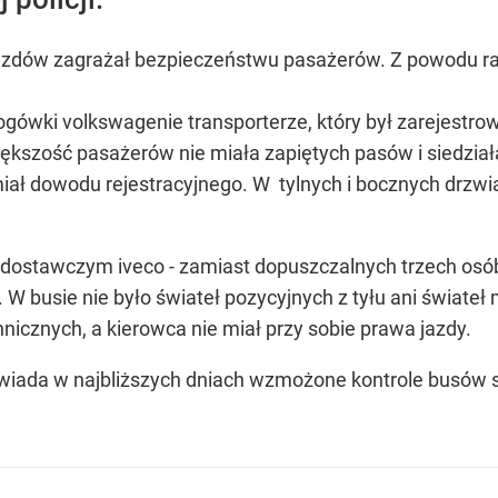
ojazdów zagrażał bezpieczeństwu pasażerów. Z powodu r
gówki volkswagenie transporterze, który był zarejestro
ększość pasażerów nie miała zapiętych pasów i siedzia
miał dowodu rejestracyjnego. W tylnych i bocznych drzw
ostawczym iveco - zamiast dopuszczalnych trzech osób, 
 busie nie było świateł pozycyjnych z tyłu ani świateł
nicznych, a kierowca nie miał przy sobie prawa jazdy.
wiada w najbliższych dniach wzmożone kontrole busów 