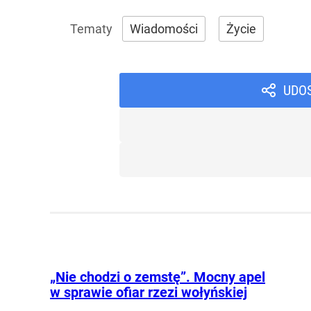
Wiadomości
Życie
UDO
„Nie chodzi o zemstę”. Mocny apel
w sprawie ofiar rzezi wołyńskiej