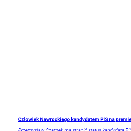
Człowiek Nawrockiego kandydatem PiS na premier
Przemysław Czarnek ma stracić status kandydata PiS 