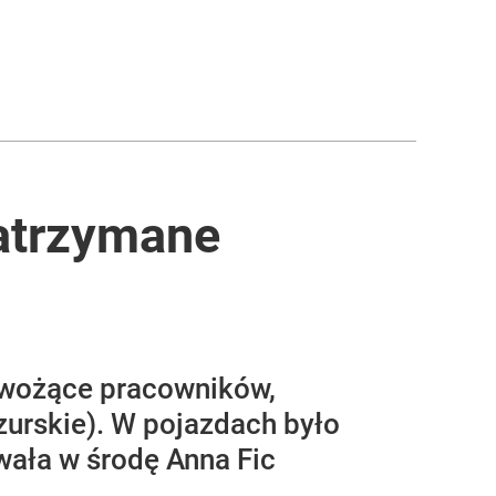
zatrzymane
ewożące pracowników,
urskie). W pojazdach było
wała w środę Anna Fic