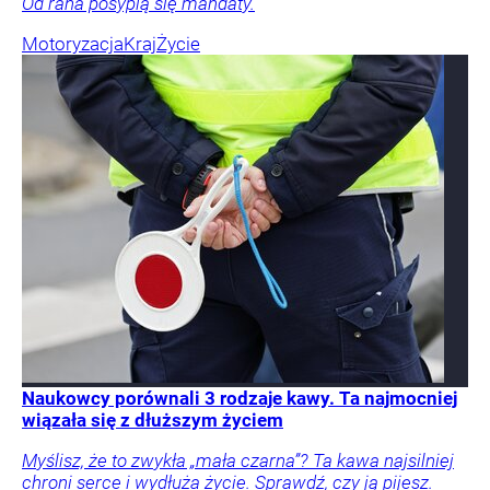
Od rana posypią się mandaty.
Motoryzacja
Kraj
Życie
Naukowcy porównali 3 rodzaje kawy. Ta najmocniej
wiązała się z dłuższym życiem
Myślisz, że to zwykła „mała czarna”? Ta kawa najsilniej
chroni serce i wydłuża życie. Sprawdź, czy ją pijesz.