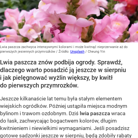
Lwia paszcza zachwyca intensywnymi kolorami i może kwitnąć nieprzerwanie aż do
pierwszych jesiennych przymrozków
/ Źródło:
Unsplash
/
Cheung Yin
Lwia paszcza znów podbija ogrody. Sprawdź,
dlaczego warto posadzić ją jeszcze w sierpniu
i jak pielęgnować wyżlin większy, by kwitł
do pierwszych przymrozków.
Jeszcze kilkanaście lat temu była stałym elementem
wiejskich ogródków. Później ustąpiła miejsca modnym
bylinom i trawom ozdobnym. Dziś
lwia paszcza
wraca
do łask, zachwycając bogactwem kolorów, długim
kwitnieniem i niewielkimi wymaganiami. Jeśli posadzisz
gotowe sadzonki jeszcze w sierpniu, będą zdobiły rabaty