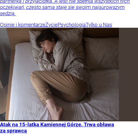
partnerką i przyjaciółką. A jeśli nie spełnia wszystkich tych
oczekiwań, często sama staje się swoim najsurowszym
sędzią.
Opinie i komentarze
Życie
Psychologia
Tylko u Nas
Atak na 15-latka Kamiennej Górze. Trwa obława
za sprawcą