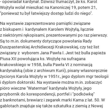
- opowiadał kardynał. Dziwisz tłumaczył, że ks. Karol
Wojtyła wolał mieszkać na Kanoniczej 19, potem 21,
"ponieważ tu był łatwiejszy dostęp ludzi do niego".
Na wystawie zaprezentowano pamiątki związane
z biskupem i kardynałem Karolem Wojtyłą, łącznie
z niektórymi rękopisami, prezentowanymi po raz pierwszy.
Są to m.in. dokumenty dotyczące powołania Rady
Duszpasterskiej Archidiecezji Krakowskiej, czy też list
związany z wyborem Jana Pawła I. Jest też bulla papieża
Piusa XII powołująca ks. Wojtyłę na sufragana
krakowskiego w 1958, bulla Pawła VI z nominacją
kardynalską (obie z archiwum Kurii), pisany własnoręcznie
życiorys Karola Wojtyły w 1951r., jego dyplom mgr teologii
i dyplom doktorski. Na wystawie można m.in. zobaczyć
pióro wieczne "Waterman" kardynała Wojtyły, jego
przybornik do korespondencji, portfel i "podkówkę"
z banknotami, brewiarz i zegarek marki Kama z lat. 50. W
gablotach znajduje się także szkatułka z ziemią z Nowej