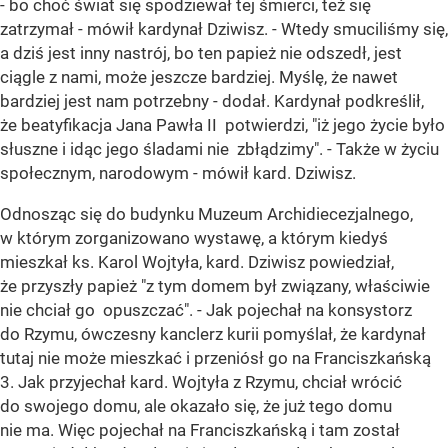
- bo choć świat się spodziewał tej śmierci, też się
zatrzymał - mówił kardynał Dziwisz. - Wtedy smuciliśmy się,
a dziś jest inny nastrój, bo ten papież nie odszedł, jest
ciągle z nami, może jeszcze bardziej. Myślę, że nawet
bardziej jest nam potrzebny - dodał. Kardynał podkreślił,
że beatyfikacja Jana Pawła II potwierdzi, "iż jego życie było
słuszne i idąc jego śladami nie zbłądzimy". - Także w życiu
społecznym, narodowym - mówił kard. Dziwisz.
Odnosząc się do budynku Muzeum Archidiecezjalnego,
w którym zorganizowano wystawę, a którym kiedyś
mieszkał ks. Karol Wojtyła, kard. Dziwisz powiedział,
że przyszły papież "z tym domem był związany, właściwie
nie chciał go opuszczać". - Jak pojechał na konsystorz
do Rzymu, ówczesny kanclerz kurii pomyślał, że kardynał
tutaj nie może mieszkać i przeniósł go na Franciszkańską
3. Jak przyjechał kard. Wojtyła z Rzymu, chciał wrócić
do swojego domu, ale okazało się, że już tego domu
nie ma. Więc pojechał na Franciszkańską i tam został