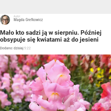
Autor:
Magda Grefkowicz
Mało kto sadzi ją w sierpniu. Później
obsypuje się kwiatami aż do jesieni
Dodano:
dzisiaj
5:22