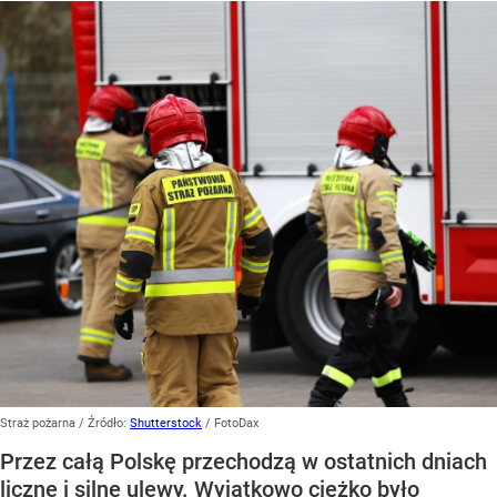
Straż pożarna
/ Źródło:
Shutterstock
/
FotoDax
Przez całą Polskę przechodzą w ostatnich dniach
liczne i silne ulewy. Wyjątkowo ciężko było