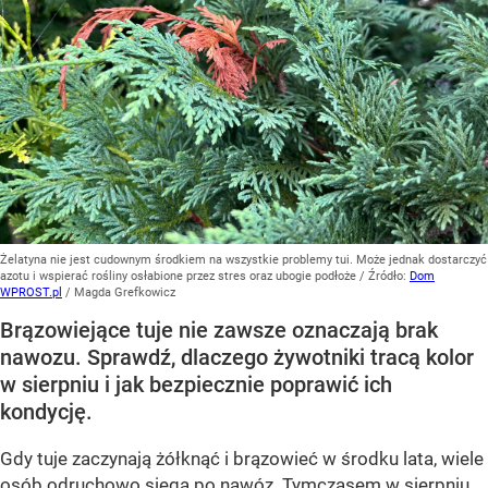
Żelatyna nie jest cudownym środkiem na wszystkie problemy tui. Może jednak dostarczyć
azotu i wspierać rośliny osłabione przez stres oraz ubogie podłoże
/ Źródło:
Dom
WPROST.pl
/
Magda Grefkowicz
Brązowiejące tuje nie zawsze oznaczają brak
nawozu. Sprawdź, dlaczego żywotniki tracą kolor
w sierpniu i jak bezpiecznie poprawić ich
kondycję.
Gdy tuje zaczynają żółknąć i brązowieć w środku lata, wiele
osób odruchowo sięga po nawóz. Tymczasem w sierpniu