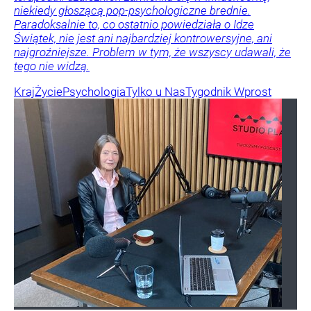
niekiedy głoszącą pop-psychologiczne brednie.
Paradoksalnie to, co ostatnio powiedziała o Idze
Świątek, nie jest ani najbardziej kontrowersyjne, ani
najgroźniejsze. Problem w tym, że wszyscy udawali, że
tego nie widzą.
Kraj
Życie
Psychologia
Tylko u Nas
Tygodnik Wprost