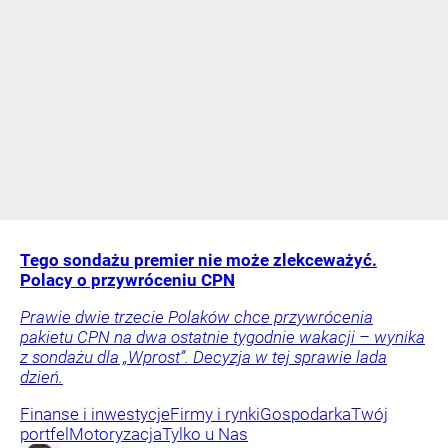
Tego sondażu premier nie może zlekceważyć.
Polacy o przywróceniu CPN
Prawie dwie trzecie Polaków chce przywrócenia
pakietu CPN na dwa ostatnie tygodnie wakacji – wynika
z sondażu dla „Wprost”. Decyzja w tej sprawie lada
dzień.
Finanse i inwestycje
Firmy i rynki
Gospodarka
Twój
portfel
Motoryzacja
Tylko u Nas