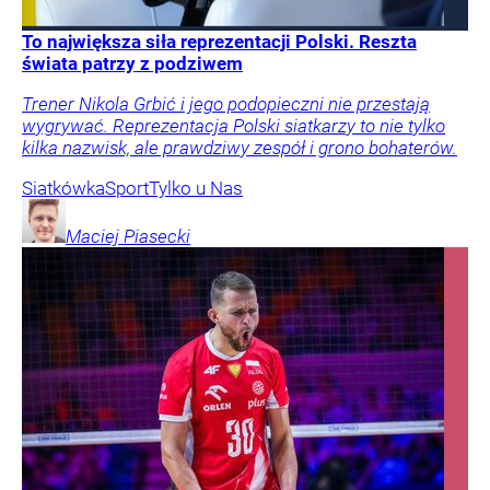
To największa siła reprezentacji Polski. Reszta
świata patrzy z podziwem
Trener Nikola Grbić i jego podopieczni nie przestają
wygrywać. Reprezentacja Polski siatkarzy to nie tylko
kilka nazwisk, ale prawdziwy zespół i grono bohaterów.
Siatkówka
Sport
Tylko u Nas
Maciej
Piasecki