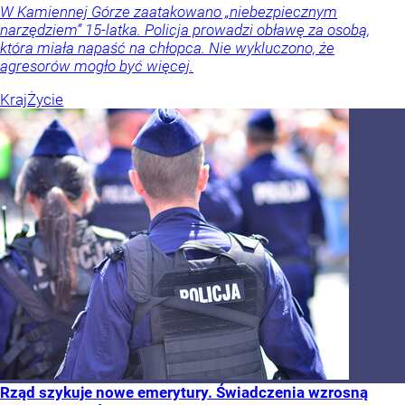
W Kamiennej Górze zaatakowano „niebezpiecznym
narzędziem” 15-latka. Policja prowadzi obławę za osobą,
która miała napaść na chłopca. Nie wykluczono, że
agresorów mogło być więcej.
Kraj
Życie
Rząd szykuje nowe emerytury. Świadczenia wzrosną