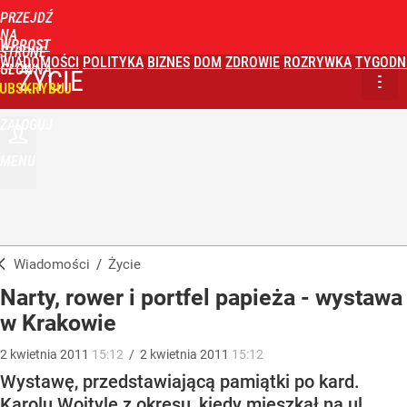
PRZEJDŹ
NA
WPROST
STRONĘ
WIADOMOŚCI
POLITYKA
BIZNES
DOM
ZDROWIE
ROZRYWKA
TYGODN
GŁÓWNĄ
ŻYCIE
UBSKRYBUJ
ZALOGUJ
MENU
Wiadomości
/
Życie
Narty, rower i portfel papieża - wystawa
w Krakowie
2
kwietnia
2011
15:12
/
2
kwietnia
2011
15:12
Wystawę, przedstawiającą pamiątki po kard.
Karolu Wojtyle z okresu, kiedy mieszkał na ul.