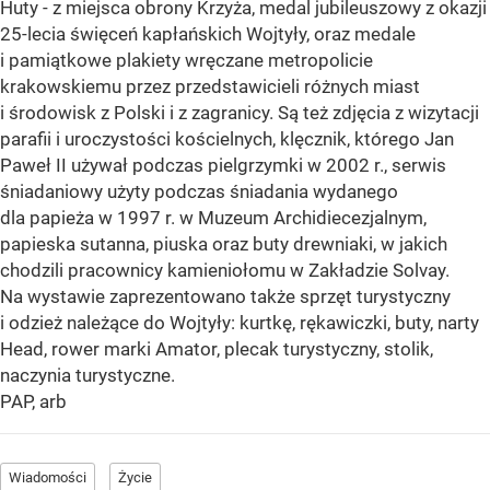
Huty - z miejsca obrony Krzyża, medal jubileuszowy z okazji
25-lecia święceń kapłańskich Wojtyły, oraz medale
i pamiątkowe plakiety wręczane metropolicie
krakowskiemu przez przedstawicieli różnych miast
i środowisk z Polski i z zagranicy. Są też zdjęcia z wizytacji
parafii i uroczystości kościelnych, klęcznik, którego Jan
Paweł II używał podczas pielgrzymki w 2002 r., serwis
śniadaniowy użyty podczas śniadania wydanego
dla papieża w 1997 r. w Muzeum Archidiecezjalnym,
papieska sutanna, piuska oraz buty drewniaki, w jakich
chodzili pracownicy kamieniołomu w Zakładzie Solvay.
Na wystawie zaprezentowano także sprzęt turystyczny
i odzież należące do Wojtyły: kurtkę, rękawiczki, buty, narty
Head, rower marki Amator, plecak turystyczny, stolik,
naczynia turystyczne.
PAP, arb
Wiadomości
Życie