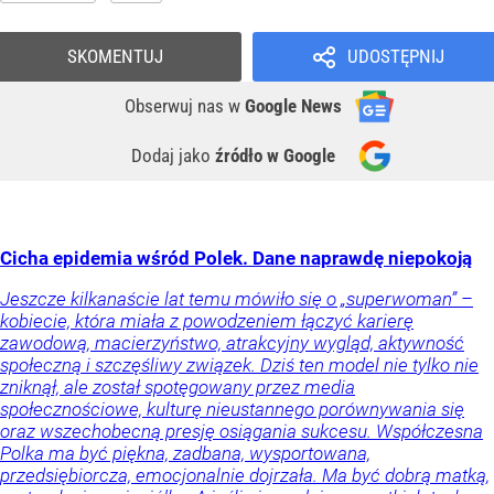
SKOMENTUJ
UDOSTĘPNIJ
Obserwuj nas
w
Google News
Dodaj jako
źródło w Google
Cicha epidemia wśród Polek. Dane naprawdę niepokoją
Jeszcze kilkanaście lat temu mówiło się o „superwoman” –
kobiecie, która miała z powodzeniem łączyć karierę
zawodową, macierzyństwo, atrakcyjny wygląd, aktywność
społeczną i szczęśliwy związek. Dziś ten model nie tylko nie
zniknął, ale został spotęgowany przez media
społecznościowe, kulturę nieustannego porównywania się
oraz wszechobecną presję osiągania sukcesu. Współczesna
Polka ma być piękna, zadbana, wysportowana,
przedsiębiorcza, emocjonalnie dojrzała. Ma być dobrą matką,