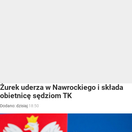
Żurek uderza w Nawrockiego i składa
obietnicę sędziom TK
Dodano:
dzisiaj
18:50