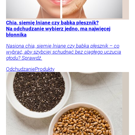
Chia, siemię lniane czy babka płesznik?
Na odchudzanie wybierz jedno, ma najwięcej
błonnika
Nasiona chia, siemię lniane czy babka płesznik – co
wybrać, aby szybciej schudnąć bez ciągłego uczucia
głodu? Sprawdź.
Odchudzanie
Produkty