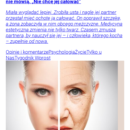
nie mówią. „Nie chcę jej całować”
Miała wyglądać lepiej. Zrobiła usta i nagle jej partner
przestał mieć ochotę ją całować. On poprawił szczękę,
a żona zobaczyła w nim obcego mężczyznę. Medycyna
estetyczna zmienia nie tylko twarz. Czasem zmusza
partnera, by nauczył się jej – i człowieka, którego kocha
– zupełnie od nowa.
Opinie i komentarze
Psychologia
Życie
Tylko u
Nas
Tygodnik Wprost