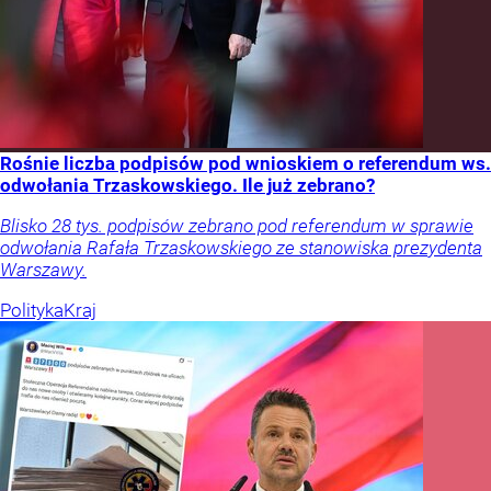
Rośnie liczba podpisów pod wnioskiem o referendum ws.
odwołania Trzaskowskiego. Ile już zebrano?
Blisko 28 tys. podpisów zebrano pod referendum w sprawie
odwołania Rafała Trzaskowskiego ze stanowiska prezydenta
Warszawy.
Polityka
Kraj