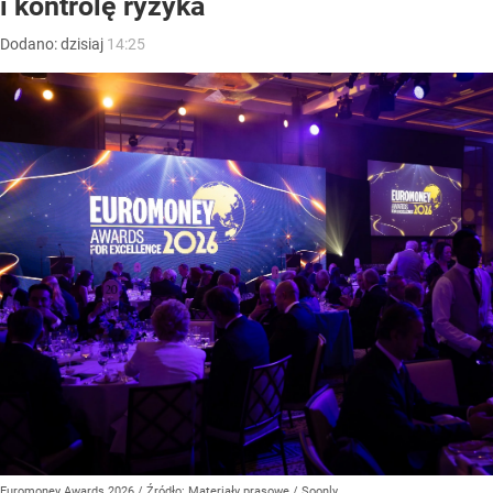
i kontrolę ryzyka
Dodano:
dzisiaj
14:25
Euromoney Awards 2026
/ Źródło:
Materiały prasowe
/
Soonly