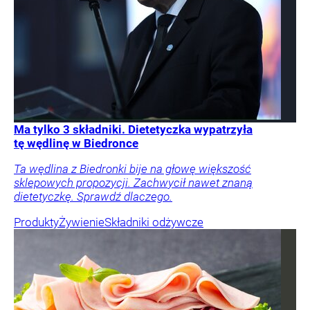
Ma tylko 3 składniki. Dietetyczka wypatrzyła
tę wędlinę w Biedronce
Ta wędlina z Biedronki bije na głowę większość
sklepowych propozycji. Zachwycił nawet znaną
dietetyczkę. Sprawdź dlaczego.
Produkty
Żywienie
Składniki odżywcze