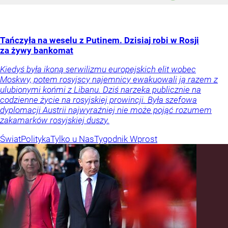
Tańczyła na weselu z Putinem. Dzisiaj robi w Rosji
za żywy bankomat
Kiedyś była ikoną serwilizmu europejskich elit wobec
Moskwy, potem rosyjscy najemnicy ewakuowali ją razem z
ulubionymi końmi z Libanu. Dziś narzeka publicznie na
codzienne życie na rosyjskiej prowincji. Była szefowa
dyplomacji Austrii najwyraźniej nie może pojąć rozumem
zakamarków rosyjskiej duszy.
Świat
Polityka
Tylko u Nas
Tygodnik Wprost