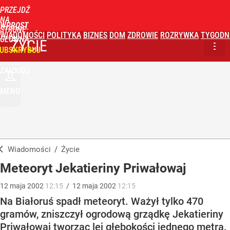
PRZEJDŹ
NA
WPROST
STRONĘ
WIADOMOŚCI
POLITYKA
BIZNES
DOM
ZDROWIE
ROZRYWKA
TYGODN
GŁÓWNĄ
ŻYCIE
UBSKRYBUJ
ZALOGUJ
MENU
Wiadomości
/
Życie
Meteoryt Jekatieriny Priwałowaj
12
maja
2002
12:15
/
12
maja
2002
12:15
Na Białoruś spadł meteoryt. Ważył tylko 470
gramów, zniszczył ogrodową grządkę Jekatieriny
Priwałowaj tworząc lej głębokości jednego metra.