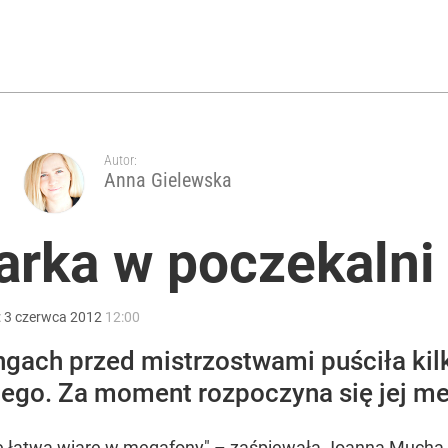
róciła burza z Wysocką-Schnepf
o. Kolejny głos z MSZ: Jak zawsze czas na fakty
Autor:
Anna Gielewska
rka w poczekalni
acy o przywróceniu CPN
:
3
czerwca
2012
12:00
gach przed mistrzostwami puściła kilk
ego. Za moment rozpoczyna się jej mec
ę łatwą wiarę w megafony" – zaśpiewała Joanna Mucha. 