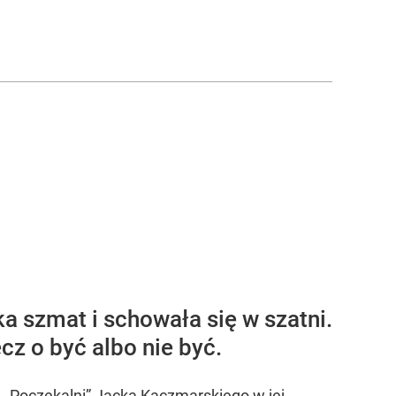
a szmat i schowała się w szatni.
z o być albo nie być.
„Poczekalni” Jacka Kaczmarskiego w jej