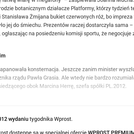
odzie botanicznym działacze Platformy, którzy tydzień te
gi Stanisława Żmijana bukiet czerwonych róż, bo impreza
yło jej do śmiechu. Prezentów raczej dostarczyła sama
, ogłaszając na posiedzeniu komisji sportu, że negocjuje
kim
zapanowała konsternacja. Jeszcze zanim minister wyszła
nika rządu Pawła Grasia. Ale wtedy nie bardzo rozumiała
siedzącego obok Marcina Herrę, szefa spółki PL.2012.
012 wydaniu
tygodnika Wprost
.
ost dostępne są w specjalnej ofercie
WPROST PREMIU