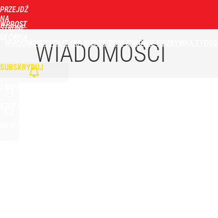
PRZEJDŹ
Udostępnij
0
Skomentuj
NA
WPROST
STRONĘ
GŁÓWNĄ
WIADOMOŚCI
POLITYKA
BIZNES
DOM
ZDROWIE
ROZRYWKA
TYGOD
Narzekają na Nawrockiego „jak ktoś taki został 
WIADOMOŚCI
SUBSKRYBUJ
dodaj
ZALOGUJ
„Nie chodzi o zemstę”. Mocny apel w sprawie ofiar 
SZUKAJ
MENU
dodaj
Rzeczniczka MSZ Rosji ostro o słowach Nawrockie
1