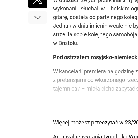
wykonaniu słuchali w lubelskim ogr
gitarę, dostała od partyjnego kole
Jednak w dniu imienin wcale nie b
strzeliła sobie kolejnego samobója
w Bristolu.
Pod ostrzałem rosyjsko-niemiec
W kancelarii premiera na godzinę 
z pretensjami od wkurzonego rzecz
tajemnica? – miała cicho zapytać 
Więcej możesz przeczytać w
23/2
Archiwalne wydania tygodnika Wpr