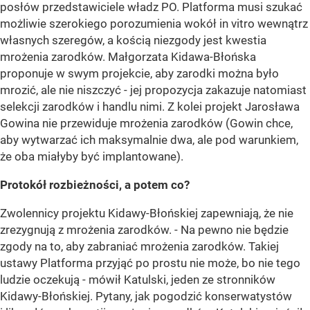
posłów przedstawiciele władz PO. Platforma musi szukać
możliwie szerokiego porozumienia wokół in vitro wewnątrz
własnych szeregów, a kością niezgody jest kwestia
mrożenia zarodków. Małgorzata Kidawa-Błońska
proponuje w swym projekcie, aby zarodki można było
mrozić, ale nie niszczyć - jej propozycja zakazuje natomiast
selekcji zarodków i handlu nimi. Z kolei projekt Jarosława
Gowina nie przewiduje mrożenia zarodków (Gowin chce,
aby wytwarzać ich maksymalnie dwa, ale pod warunkiem,
że oba miałyby być implantowane).
Protokół rozbieżności, a potem co?
Zwolennicy projektu Kidawy-Błońskiej zapewniają, że nie
zrezygnują z mrożenia zarodków. - Na pewno nie będzie
zgody na to, aby zabraniać mrożenia zarodków. Takiej
ustawy Platforma przyjąć po prostu nie może, bo nie tego
ludzie oczekują - mówił Katulski, jeden ze stronników
Kidawy-Błońskiej. Pytany, jak pogodzić konserwatystów