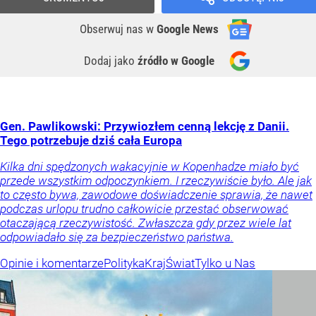
Obserwuj nas
w
Google News
Dodaj jako
źródło w Google
Gen. Pawlikowski: Przywiozłem cenną lekcję z Danii.
Tego potrzebuje dziś cała Europa
Kilka dni spędzonych wakacyjnie w Kopenhadze miało być
przede wszystkim odpoczynkiem. I rzeczywiście było. Ale jak
to często bywa, zawodowe doświadczenie sprawia, że nawet
podczas urlopu trudno całkowicie przestać obserwować
otaczającą rzeczywistość. Zwłaszcza gdy przez wiele lat
odpowiadało się za bezpieczeństwo państwa.
Opinie i komentarze
Polityka
Kraj
Świat
Tylko u Nas