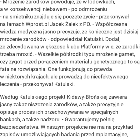
- Mrożenie zarodków powoduje, że w lodówkach,
a w konsekwencji niebawem - po odmrożeniu
- na śmietniku znajduje się poczęte życie - przekonywał
na łamach Wprost.pl Jacek Żalek z PO. - Współczesna
wiedza medyczna jasno precyzuje, że konieczne jest dzisiaj
mrożenie zarodków - odpowiedział Katulski. Dodał,
że zdecydowana większość klubu Platformy wie, że zarodki
trzeba mrozić. - Wszelkie półśrodki typu mrożenie gamet,
czy zygot przed połączeniem materiału genetycznego to są
fatalne rozwiązania. One funkcjonują co prawda
w niektórych krajach, ale prowadzą do nieefektywnego
leczenia - przekonywał Katulski.
Według Katulskiego projekt Kidawy-Błońskiej zawiera
jasny zakaz niszczenia zarodków, a także precyzyjnie
opisuje proces ich przechowywania w specjalnych
bankach, a także nadzoru. - Gwarantujemy pełnię
bezpieczeństwa. W naszym projekcie nie ma na przykład
zapisów umożliwiających badania przedimplantacyjne,