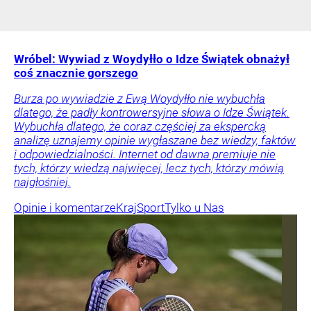
Wróbel: Wywiad z Woydyłło o Idze Świątek obnażył
coś znacznie gorszego
Burza po wywiadzie z Ewą Woydyłło nie wybuchła
dlatego, że padły kontrowersyjne słowa o Idze Świątek.
Wybuchła dlatego, że coraz częściej za ekspercką
analizę uznajemy opinie wygłaszane bez wiedzy, faktów
i odpowiedzialności. Internet od dawna premiuje nie
tych, którzy wiedzą najwięcej, lecz tych, którzy mówią
najgłośniej.
Opinie i komentarze
Kraj
Sport
Tylko u Nas