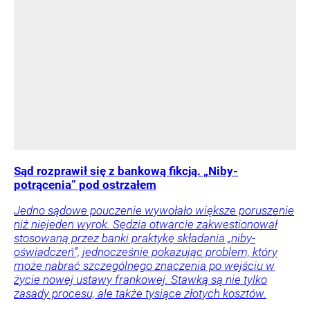
Sąd rozprawił się z bankową fikcją. „Niby-
potrącenia” pod ostrzałem
Jedno sądowe pouczenie wywołało większe poruszenie
niż niejeden wyrok. Sędzia otwarcie zakwestionował
stosowaną przez banki praktykę składania „niby-
oświadczeń”, jednocześnie pokazując problem, który
może nabrać szczególnego znaczenia po wejściu w
życie nowej ustawy frankowej. Stawką są nie tylko
zasady procesu, ale także tysiące złotych kosztów.