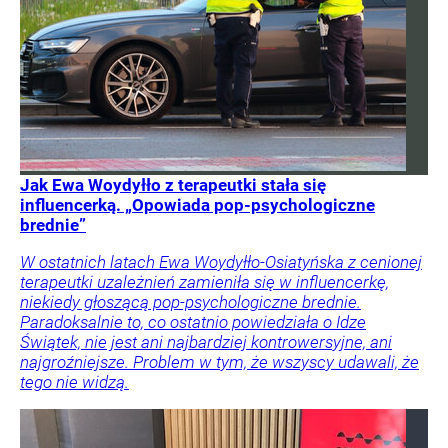
Jak Ewa Woydyłło z terapeutki stała się
influencerką. „Opowiada pop-psychologiczne
brednie”
W ostatnich latach Ewa Woydyłło-Osiatyńska z cenionej
terapeutki uzależnień zamieniła się w influencerkę,
niekiedy głoszącą pop-psychologiczne brednie.
Paradoksalnie to, co ostatnio powiedziała o Idze
Świątek, nie jest ani najbardziej kontrowersyjne, ani
najgroźniejsze. Problem w tym, że wszyscy udawali, że
tego nie widzą.