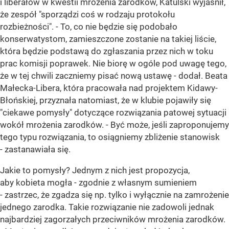
i liberałów w kwestii mrożenia zarodków, Katulski wyjaśnił,
że zespół "sporządzi coś w rodzaju protokołu
rozbieżności". - To, co nie będzie się podobało
konserwatystom, zamieszczone zostanie na takiej liście,
która będzie podstawą do zgłaszania przez nich w toku
prac komisji poprawek. Nie biorę w ogóle pod uwagę tego,
że w tej chwili zaczniemy pisać nową ustawę - dodał. Beata
Małecka-Libera, która pracowała nad projektem Kidawy-
Błońskiej, przyznała natomiast, że w klubie pojawiły się
"ciekawe pomysły" dotyczące rozwiązania patowej sytuacji
wokół mrożenia zarodków. - Być może, jeśli zaproponujemy
tego typu rozwiązania, to osiągniemy zbliżenie stanowisk
- zastanawiała się.
Jakie to pomysły? Jednym z nich jest propozycja,
aby kobieta mogła - zgodnie z własnym sumieniem
- zastrzec, że zgadza się np. tylko i wyłącznie na zamrożenie
jednego zarodka. Takie rozwiązanie nie zadowoli jednak
najbardziej zagorzałych przeciwników mrożenia zarodków.