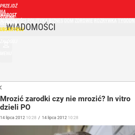
PRZEJDŹ
NA
WPROST
STRONĘ
WIADOMOŚCI
POLITYKA
BIZNES
DOM
ZDROWIE
ROZRYWKA
TYGODN
GŁÓWNĄ
WIADOMOŚCI
UBSKRYBUJ
ZALOGUJ
MENU
Mrozić zarodki czy nie mrozić? In vitro
dzieli PO
14
lipca
2012
10:28
/
14
lipca
2012
10:28