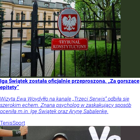
Iga Świątek została oficjalnie przeproszona. „Za gorszące
epitety”
Wizyta Ewa Woydyłło na kanale „Trzeci Serwis” odbiła się
szerokim echem. Znana psycholog w zaskakujący sposób
oceniła m.in. Igę Świątek oraz Arynę Sabalenkę.
Tenis
Sport