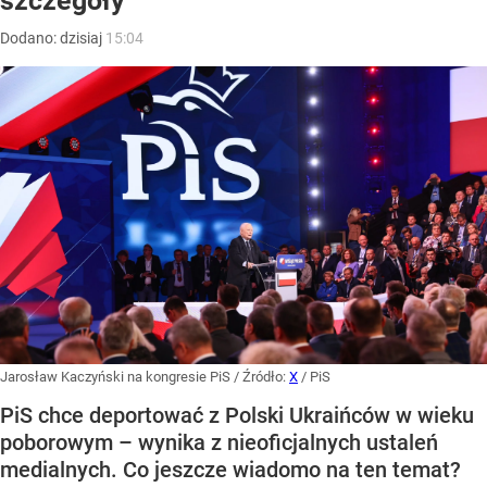
szczegóły
Dodano:
dzisiaj
15:04
Jarosław Kaczyński na kongresie PiS
/ Źródło:
X
/
PiS
PiS chce deportować z Polski Ukraińców w wieku
poborowym – wynika z nieoficjalnych ustaleń
medialnych. Co jeszcze wiadomo na ten temat?