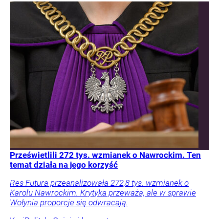
Prześwietlili 272 tys. wzmianek o Nawrockim. Ten
temat działa na jego korzyść
Res Futura przeanalizowała 272,8 tys. wzmianek o
Karolu Nawrockim. Krytyka przeważa, ale w sprawie
Wołynia proporcje się odwracają.