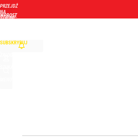
PRZEJDŹ
Udostępnij
3
Skomentuj
NA
WPROST
STRONĘ
GŁÓWNĄ
WIADOMOŚCI
POLITYKA
BIZNES
DOM
ZDROWIE
ROZRYWKA
TYGOD
Kłopoty w imperium Sakiewicza? Fundacja prezesa
SUBSKRYBUJ
1
ZALOGUJ
Makabryczne odkrycie grzybiarzy. Służby potwierd
SZUKAJ
MENU
dodaj
„Nie chodzi o zemstę”. Mocny apel w sprawie ofiar 
dodaj