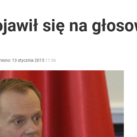
 się kolejne głośne odejście z PiS
ojawił się na głos
 co musi zrobić Nawrocki w sprawie TK
niono:
13
stycznia
2015
11:36
acy o przywróceniu CPN