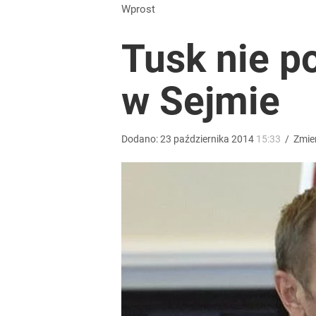
Wyrzucenie Morawieckiego nie wystarczyło. Szykuje
Wprost
Tusk nie p
1
w Sejmie
Konstytucjonalista nie ma wątpliwości. Tłumaczy,
7
Dodano:
23
października
2014
15:33
/
Zmie
Tego sondażu premier nie może zlekceważyć. Pol
8