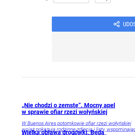
UDO
„Nie chodzi o zemstę”. Mocny apel
w sprawie ofiar rzezi wołyńskiej
W Buenos Aires potomkowie ofiar rzezi wołyńskiej
wciąż pokazują rodzinne zdjęcia i listy, wspominają
Wielka obława drogówki. Będą