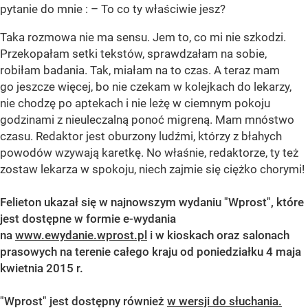
pytanie do mnie : – To co ty właściwie jesz?
Taka rozmowa nie ma sensu. Jem to, co mi nie szkodzi.
Przekopałam setki tekstów, sprawdzałam na sobie,
robiłam badania. Tak, miałam na to czas. A teraz mam
go jeszcze więcej, bo nie czekam w kolejkach do lekarzy,
nie chodzę po aptekach i nie leżę w ciemnym pokoju
godzinami z nieuleczalną ponoć migreną. Mam mnóstwo
czasu. Redaktor jest oburzony ludźmi, którzy z błahych
powodów wzywają karetkę. No właśnie, redaktorze, ty też
zostaw lekarza w spokoju, niech zajmie się ciężko chorymi!
Felieton ukazał się w najnowszym wydaniu
"Wprost",
które
jest dostępne w formie e-wydania
na
www.ewydanie.wprost.pl
i w kioskach oraz salonach
prasowych na terenie całego kraju od poniedziałku 4 maja
kwietnia 2015 r.
"Wprost" jest dostępny również
w wersji do słuchania.