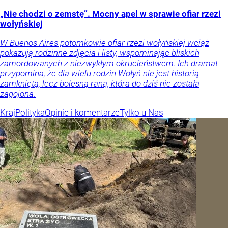
„Nie chodzi o zemstę”. Mocny apel w sprawie ofiar rzezi
wołyńskiej
W Buenos Aires potomkowie ofiar rzezi wołyńskiej wciąż
pokazują rodzinne zdjęcia i listy, wspominając bliskich
zamordowanych z niezwykłym okrucieństwem. Ich dramat
przypomina, że dla wielu rodzin Wołyń nie jest historią
zamkniętą, lecz bolesną raną, która do dziś nie została
zagojona.
Kraj
Polityka
Opinie i komentarze
Tylko u Nas