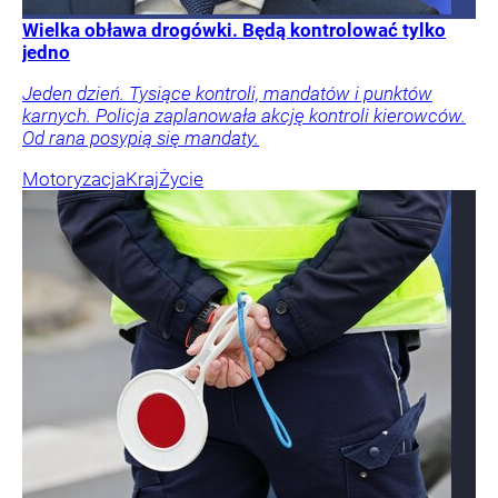
Wielka obława drogówki. Będą kontrolować tylko
jedno
Jeden dzień. Tysiące kontroli, mandatów i punktów
karnych. Policja zaplanowała akcję kontroli kierowców.
Od rana posypią się mandaty.
Motoryzacja
Kraj
Życie