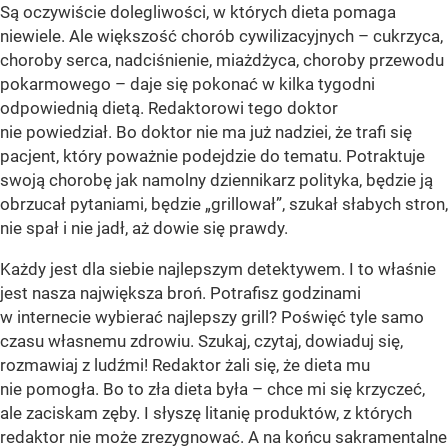
Są oczywiście dolegliwości, w których dieta pomaga
niewiele. Ale większość chorób cywilizacyjnych – cukrzyca,
choroby serca, nadciśnienie, miażdżyca, choroby przewodu
pokarmowego – daje się pokonać w kilka tygodni
odpowiednią dietą. Redaktorowi tego doktor
nie powiedział. Bo doktor nie ma już nadziei, że trafi się
pacjent, który poważnie podejdzie do tematu. Potraktuje
swoją chorobę jak namolny dziennikarz polityka, będzie ją
obrzucał pytaniami, będzie „grillował”, szukał słabych stron,
nie spał i nie jadł, aż dowie się prawdy.
Każdy jest dla siebie najlepszym detektywem. I to właśnie
jest nasza największa broń. Potrafisz godzinami
w internecie wybierać najlepszy grill? Poświęć tyle samo
czasu własnemu zdrowiu. Szukaj, czytaj, dowiaduj się,
rozmawiaj z ludźmi! Redaktor żali się, że dieta mu
nie pomogła. Bo to zła dieta była – chce mi się krzyczeć,
ale zaciskam zęby. I słyszę litanię produktów, z których
redaktor nie może zrezygnować. A na końcu sakramentalne