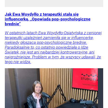
Jak Ewa Woydyłło z terapeutki stała się
influencerką. „Opowiada pop-psychologiczne
brednie”
W ostatnich latach Ewa Woydyłło-Osiatyńska z cenionej
terapeutki uzależnień zamieniła się w influencerkę,
niekiedy głoszącą pop-psychologiczne brednie.
Paradoksalnie to, co ostatnio powiedziała o Idze
Świątek, nie jest ani najbardziej kontrowersyjne, ani
najgroźniejsze. Problem w tym, że wszyscy udawali, że
tego nie widzą.