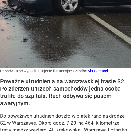
Osobówka po wypadku, zdjęcie ilustracyjne
/ Źródło:
Shutterstock
Poważne utrudnienia na warszawskiej trasie S2.
Po zderzeniu trzech samochodów jedna osoba
trafiła do szpitala. Ruch odbywa się pasem
awaryjnym.
Do poważnych utrudnień doszło w piątek rano na drodze
S2 w Warszawie. Około godz. 7.20, na 464. kilometrze
trasy między węzłami Al. Krakowska i Warszawa Lotnisko,