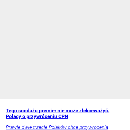
Tego sondażu premier nie może zlekceważyć.
Polacy o przywróceniu CPN
Prawie dwie trzecie Polaków chce przywrócenia