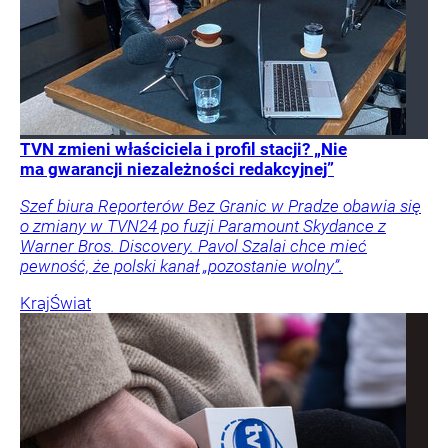
TVN zmieni właściciela i profil stacji? „Nie
ma gwarancji niezależności redakcyjnej”
Szef biura Reporterów Bez Granic w Pradze obawia się
o zmiany w TVN24 po fuzji Paramount Skydance z
Warner Bros. Discovery. Pavol Szalai chce mieć
pewność, że polski kanał „pozostanie wolny”.
Kraj
Świat