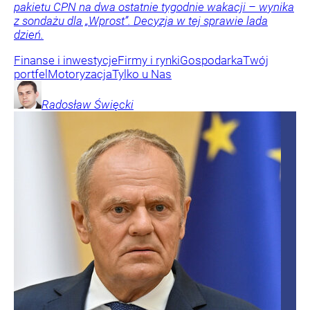
pakietu CPN na dwa ostatnie tygodnie wakacji – wynika
z sondażu dla „Wprost”. Decyzja w tej sprawie lada
dzień.
Finanse i inwestycje
Firmy i rynki
Gospodarka
Twój
portfel
Motoryzacja
Tylko u Nas
Radosław
Święcki