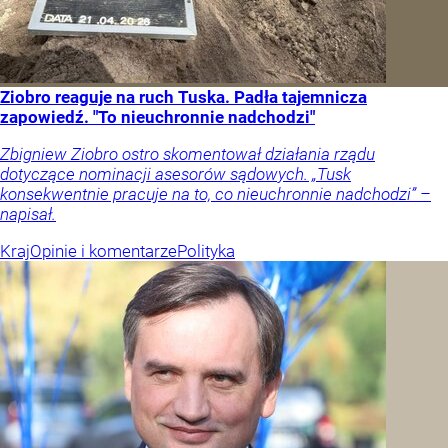
Ziobro reaguje na ruch Tuska. Padła tajemnicza
zapowiedź. "To nieuchronnie nadchodzi"
Zbigniew Ziobro ostro skomentował działania rządu
dotyczące nominacji asesorów sądowych. „Tusk
konsekwentnie pracuje na to, co nieuchronnie nadchodzi” –
napisał.
Kraj
Opinie i komentarze
Polityka