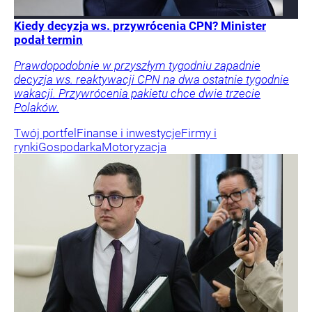
Kiedy decyzja ws. przywrócenia CPN? Minister
podał termin
Prawdopodobnie w przyszłym tygodniu zapadnie
decyzja ws. reaktywacji CPN na dwa ostatnie tygodnie
wakacji. Przywrócenia pakietu chce dwie trzecie
Polaków.
Twój portfel
Finanse i inwestycje
Firmy i
rynki
Gospodarka
Motoryzacja