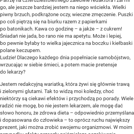
go, ale jeszcze bardziej jestem na niego wściekła. Wielki
piwny brzuch, podkrążone oczy, wieczne zmęczenie. Puszki
po coli piętrzą się na biurku razem z papierkami
po batonikach. Kawa co godzinę – a jakże – z cukrem!
Śniadań nie jada, bo rano nie ma apetytu. Może i lepiej,
bo pewnie byłaby to wielka jajecznica na boczku i kiełbaski
polane keczupem.
Ludzie! Dlaczego każdego dnia popełniacie samobójstwo,
wrzucając w siebie śmieci, a potem macie pretensje
do lekarzy?
Jestem redakcyjną wariatką, która żywi się głównie trawą
i zielonymi glutami. Tak to widzą moi koledzy, choć
niektórzy są ciekawi efektów i przychodzą po porady. Wiele
radzić nie mogę, bo nie jestem lekarzem, ale mogę dać
słowo honoru, że zdrowa dieta – odpowiednio przemyślana
i dopasowana do człowieka – to oprócz ruchu największy
prezent, jaki można zrobić swojemu organizmowi. W moim