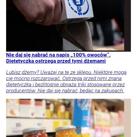
Nie daj się nabrać na napis „100% owoców”.
Dietetyczka ostrzega przed tymi dżemami
Lubisz dżemy? Uważaj na te ze sklepu. Niektóre mogą
cię mocno rozczarować. Ostrzega przed nimi znana
dietetyczka i bezlitośnie obnaża triki stosowane przez
producentów. Nie daj się nabrać, będąc na zakupach.