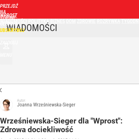
PRZEJDŹ
NA
WPROST
STRONĘ
WIADOMOŚCI
POLITYKA
BIZNES
DOM
ZDROWIE
ROZRYWKA
TYGODN
GŁÓWNĄ
WIADOMOŚCI
UBSKRYBUJ
ZALOGUJ
MENU
Autor:
Joanna Wrześniewska-Sieger
Wrześniewska-Sieger dla "Wprost":
Zdrowa dociekliwość