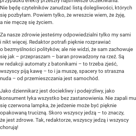
przypadku efekty przeszły najśmielsze oczekiwania.
Nie będę czytelników zanudzać listą dolegliwości, których
się pozbyłam. Powiem tylko, że wreszcie wiem, że żyję,
a nie męczę się życiem.
Za nasze zdrowie jesteśmy odpowiedzialni tylko my sami
i nikt więcej. Redaktor potrafi pięknie rozprawiać
o bezmyślności polityków, ale nie widzi, że sam zachowuje
się jak – przepraszam – baran prowadzony na rzeź. Są
w redakcji automaty z batonikami – to trzeba zjeść,
wszyscy piją kawę – to i ja muszę, spacery to straszna
nuda – od przemieszczania jest samochód.
Jako dziennikarz jest dociekliwy i podejrzliwy, jako
konsument łyka wszystko bez zastanowienia. Nie zapali mu
się czerwona lampka, że jedzenie może być pięknie
opakowaną trucizną. Skoro wszyscy jedzą – to znaczy,
że jest zdrowe. Tak, redaktorze, wszyscy jedzą i wszyscy
chorują!