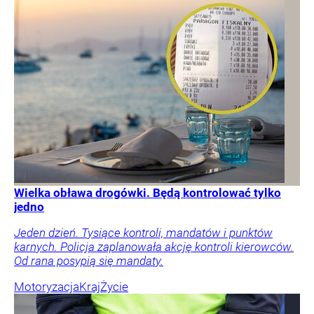
Wielka obława drogówki. Będą kontrolować tylko
jedno
Jeden dzień. Tysiące kontroli, mandatów i punktów
karnych. Policja zaplanowała akcję kontroli kierowców.
Od rana posypią się mandaty.
Motoryzacja
Kraj
Życie