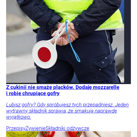
Z cukinii nie smażę placków. Dodaję mozzarellę
i robię chrupiące gofry
Lubisz gofry? Gdy spróbujesz tych przepadniesz. Jeden
wytrawny składnik sprawia, że smakują naprawdę
wyjątkowo.
Przepisy
Żywienie
Składniki odżywcze