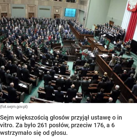
(fot.sejm.gov.pl)
Sejm większością głosów przyjął ustawę o in
vitro. Za było 261 posłów, przeciw 176, a 6
wstrzymało się od głosu.