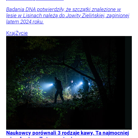
Badania DNA potwierdziły, że szczątki znalezione w
lesie w Lisinach należą do Jowity Zielińskiej, zaginionej
latem 2024 roku.
Kraj
Życie
Naukowcy porównali 3 rodzaje kawy. Ta najmocniej