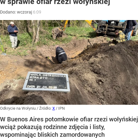
w sprawie ofiar rzezi wołyńskiej
Dodano:
wczoraj
6:09
Odkrycie na Wołyniu
/ Źródło:
X
/
IPN
W Buenos Aires potomkowie ofiar rzezi wołyńskiej
wciąż pokazują rodzinne zdjęcia i listy,
wspominając bliskich zamordowanych