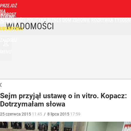
PRZEJDŹ
NA
WPROST
STRONĘ
WIADOMOŚCI
POLITYKA
BIZNES
DOM
ZDROWIE
ROZRYWKA
TYGODN
GŁÓWNĄ
WIADOMOŚCI
UBSKRYBUJ
ZALOGUJ
MENU
Sejm przyjął ustawę o in vitro. Kopacz:
Dotrzymałam słowa
25
czerwca
2015
11:45
/
8
lipca
2015
17:59