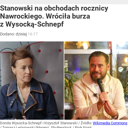
Stanowski na obchodach rocznicy
Nawrockiego. Wróciła burza
z Wysocką-Schnepf
Dodano:
dzisiaj
16:17
Dorota Wysocka-Schnepf i Krzysztof Stanowski
/ Źródło:
Wikimedia Commons
/
Tomasz Leśniowski (Magen), Shutterstock / Piotr Front