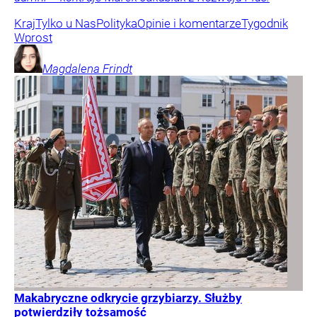
Kraj
Tylko u Nas
Polityka
Opinie i komentarze
Tygodnik
Wprost
Magdalena
Frindt
Makabryczne odkrycie grzybiarzy. Służby
potwierdziły tożsamość