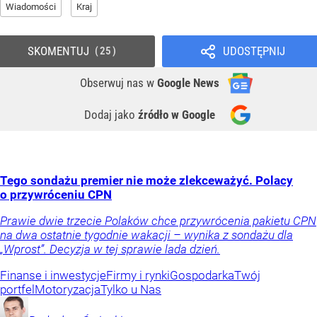
Wiadomości
Kraj
SKOMENTUJ
UDOSTĘPNIJ
25
Obserwuj nas
w
Google News
Dodaj jako
źródło w Google
Tego sondażu premier nie może zlekceważyć. Polacy
o przywróceniu CPN
Prawie dwie trzecie Polaków chce przywrócenia pakietu CPN
na dwa ostatnie tygodnie wakacji – wynika z sondażu dla
„Wprost”. Decyzja w tej sprawie lada dzień.
Finanse i inwestycje
Firmy i rynki
Gospodarka
Twój
portfel
Motoryzacja
Tylko u Nas