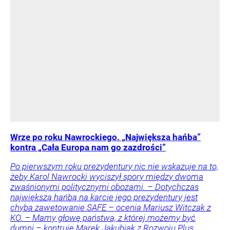
Wrze po roku Nawrockiego. „Największa hańba”
kontra „Cała Europa nam go zazdrości”
Po pierwszym roku prezydentury nic nie wskazuje na to,
żeby Karol Nawrocki wyciszył spory między dwoma
zwaśnionymi politycznymi obozami. – Dotychczas
największą hańbą na karcie jego prezydentury jest
chyba zawetowanie SAFE – ocenia Mariusz Witczak z
KO. – Mamy głowę państwa, z której możemy być
dumni – kontruje Marek Jakubiak z Rozwoju Plus.