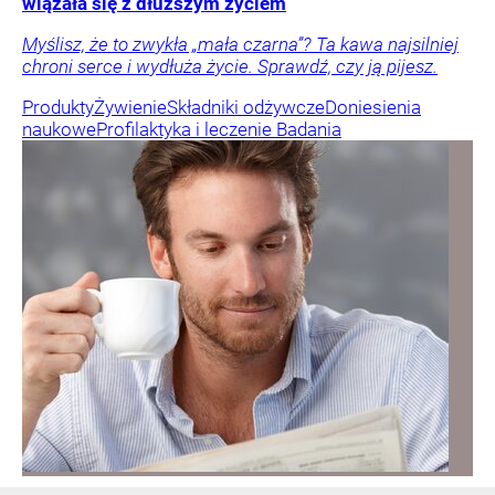
wiązała się z dłuższym życiem
Myślisz, że to zwykła „mała czarna”? Ta kawa najsilniej
chroni serce i wydłuża życie. Sprawdź, czy ją pijesz.
Produkty
Żywienie
Składniki odżywcze
Doniesienia
naukowe
Profilaktyka i leczenie
Badania