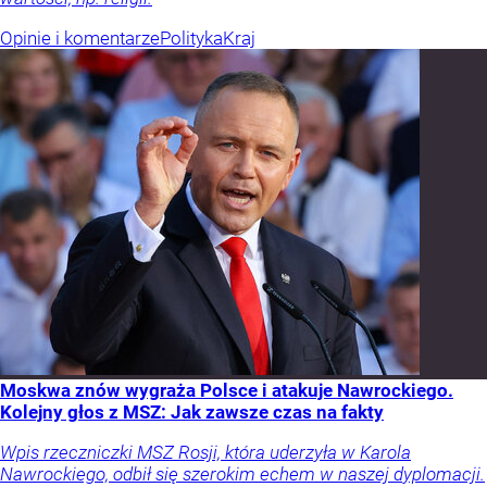
Opinie i komentarze
Polityka
Kraj
Moskwa znów wygraża Polsce i atakuje Nawrockiego.
Kolejny głos z MSZ: Jak zawsze czas na fakty
Wpis rzeczniczki MSZ Rosji, która uderzyła w Karola
Nawrockiego, odbił się szerokim echem w naszej dyplomacji.