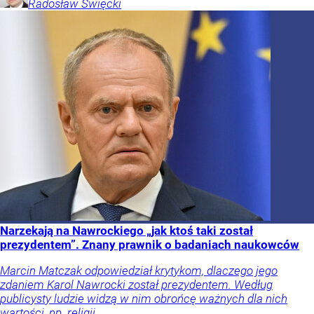
Radosław
Święcki
Narzekają na Nawrockiego „jak ktoś taki został
prezydentem”. Znany prawnik o badaniach naukowców
Marcin Matczak odpowiedział krytykom, dlaczego jego
zdaniem Karol Nawrocki został prezydentem. Według
publicysty ludzie widzą w nim obrońcę ważnych dla nich
wartości, np. religii.