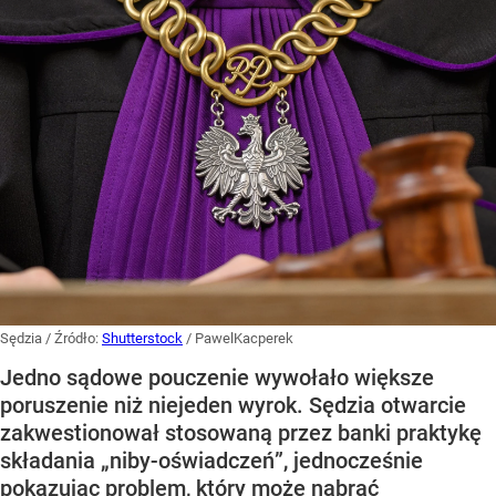
Sędzia
/ Źródło:
Shutterstock
/
PawelKacperek
Jedno sądowe pouczenie wywołało większe
poruszenie niż niejeden wyrok. Sędzia otwarcie
zakwestionował stosowaną przez banki praktykę
składania „niby-oświadczeń”, jednocześnie
pokazując problem, który może nabrać