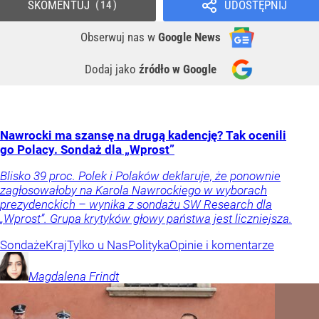
SKOMENTUJ
UDOSTĘPNIJ
14
Obserwuj nas
w
Google News
Dodaj jako
źródło w Google
Nawrocki ma szansę na drugą kadencję? Tak ocenili
go Polacy. Sondaż dla „Wprost”
Blisko 39 proc. Polek i Polaków deklaruje, że ponownie
zagłosowałoby na Karola Nawrockiego w wyborach
prezydenckich – wynika z sondażu SW Research dla
„Wprost”. Grupa krytyków głowy państwa jest liczniejsza.
Sondaże
Kraj
Tylko u Nas
Polityka
Opinie i komentarze
Magdalena
Frindt