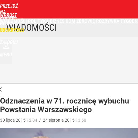
PRZEJDŹ
NA
WPROST
STRONĘ
WIADOMOŚCI
POLITYKA
BIZNES
DOM
ZDROWIE
ROZRYWKA
TYGODN
GŁÓWNĄ
WIADOMOŚCI
UBSKRYBUJ
ZALOGUJ
MENU
Odznaczenia w 71. rocznicę wybuchu
Powstania Warszawskiego
30
lipca
2015
12:04
/
24
sierpnia
2015
13:58