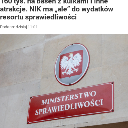
160 tys. na basen z kulkami i inne
atrakcje. NIK ma „ale” do wydatków
resortu sprawiedliwości
Dodano:
dzisiaj
11:01