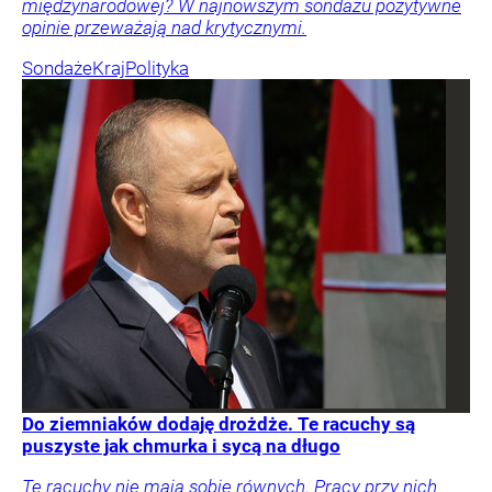
międzynarodowej? W najnowszym sondażu pozytywne
opinie przeważają nad krytycznymi.
Sondaże
Kraj
Polityka
Do ziemniaków dodaję drożdże. Te racuchy są
puszyste jak chmurka i sycą na długo
Te racuchy nie mają sobie równych. Pracy przy nich