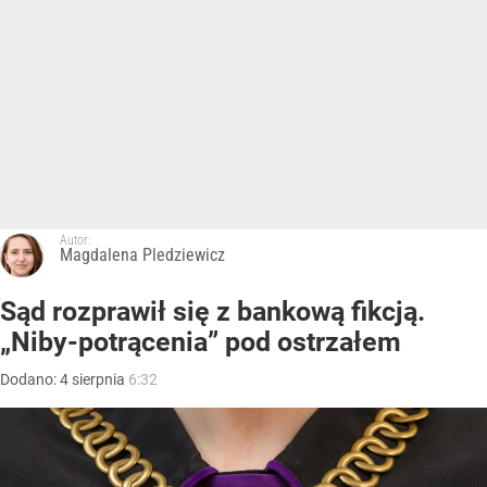
Autor:
Magdalena Pledziewicz
Sąd rozprawił się z bankową fikcją.
„Niby-potrącenia” pod ostrzałem
Dodano:
4
sierpnia
6:32