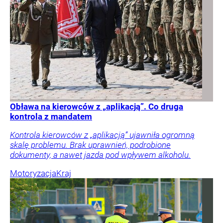
Obława na kierowców z „aplikacją”. Co druga
kontrola z mandatem
Kontrola kierowców z „aplikacją” ujawniła ogromną
skalę problemu. Brak uprawnień, podrobione
dokumenty, a nawet jazda pod wpływem alkoholu.
Motoryzacja
Kraj