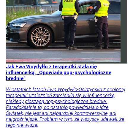
Jak Ewa Woydyłło z terapeutki stała się
influencerką. „Opowiada pop-psychologiczne
brednie”
W ostatnich latach Ewa Woydyłło-Osiatyńska z cenionej
terapeutki uzależnień zamieniła się w influencerkę,
niekiedy głoszącą pop-psychologiczne brednie.
Paradoksalnie to, co ostatnio powiedziała o Idze
Świątek, nie jest ani najbardziej kontrowersyjne, ani
najgroźniejsze. Problem w tym, że wszyscy udawali, że
tego nie widzą.