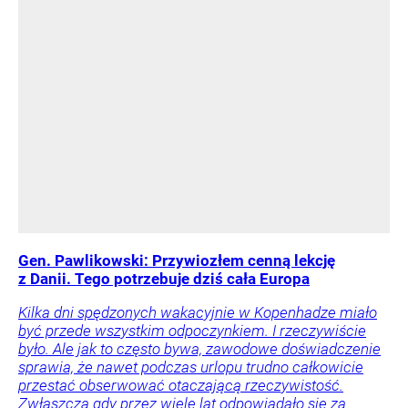
Gen. Pawlikowski: Przywiozłem cenną lekcję
z Danii. Tego potrzebuje dziś cała Europa
Kilka dni spędzonych wakacyjnie w Kopenhadze miało
być przede wszystkim odpoczynkiem. I rzeczywiście
było. Ale jak to często bywa, zawodowe doświadczenie
sprawia, że nawet podczas urlopu trudno całkowicie
przestać obserwować otaczającą rzeczywistość.
Zwłaszcza gdy przez wiele lat odpowiadało się za