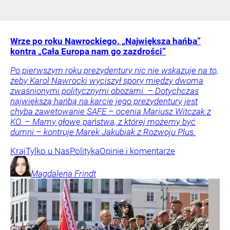
Wrze po roku Nawrockiego. „Największa hańba”
kontra „Cała Europa nam go zazdrości”
Po pierwszym roku prezydentury nic nie wskazuje na to,
żeby Karol Nawrocki wyciszył spory między dwoma
zwaśnionymi politycznymi obozami. – Dotychczas
największą hańbą na karcie jego prezydentury jest
chyba zawetowanie SAFE – ocenia Mariusz Witczak z
KO. – Mamy głowę państwa, z której możemy być
dumni – kontruje Marek Jakubiak z Rozwoju Plus.
Kraj
Tylko u Nas
Polityka
Opinie i komentarze
Magdalena
Frindt