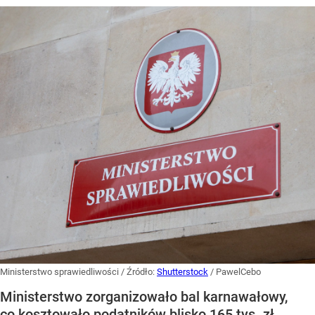
Ministerstwo sprawiedliwości
/ Źródło:
Shutterstock
/
PawelCebo
Ministerstwo zorganizowało bal karnawałowy,
co kosztowało podatników blisko 165 tys. zł.