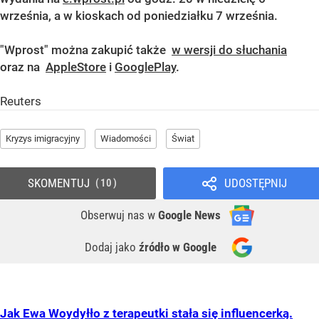
września, a w kioskach od poniedziałku 7 września.
"Wprost" można zakupić także
w wersji do słuchania
oraz na
AppleStore
i
GooglePlay
.
Reuters
Kryzys imigracyjny
Wiadomości
Świat
SKOMENTUJ
UDOSTĘPNIJ
10
Obserwuj nas
w
Google News
Dodaj jako
źródło w Google
Jak Ewa Woydyłło z terapeutki stała się influencerką.