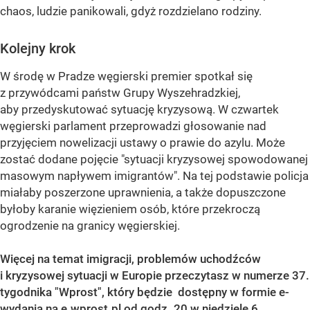
chaos, ludzie panikowali, gdyż rozdzielano rodziny.
Kolejny krok
W środę w Pradze węgierski premier spotkał się
z przywódcami państw Grupy Wyszehradzkiej,
aby przedyskutować sytuację kryzysową. W czwartek
węgierski parlament przeprowadzi głosowanie nad
przyjęciem nowelizacji ustawy o prawie do azylu. Może
zostać dodane pojęcie "sytuacji kryzysowej spowodowanej
masowym napływem imigrantów". Na tej podstawie policja
miałaby poszerzone uprawnienia, a także dopuszczone
byłoby karanie więzieniem osób, które przekroczą
ogrodzenie na granicy węgierskiej.
Więcej na temat imigracji, problemów uchodźców
i kryzysowej sytuacji w Europie przeczytasz w numerze 37.
tygodnika "Wprost", który będzie dostępny w formie e-
wydania na
e.wprost.pl
od godz. 20 w niedzielę 6