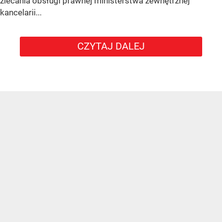
zlecania obsługi prawnej ministerstwa zewnętrznej
kancelarii...
CZYTAJ DALEJ