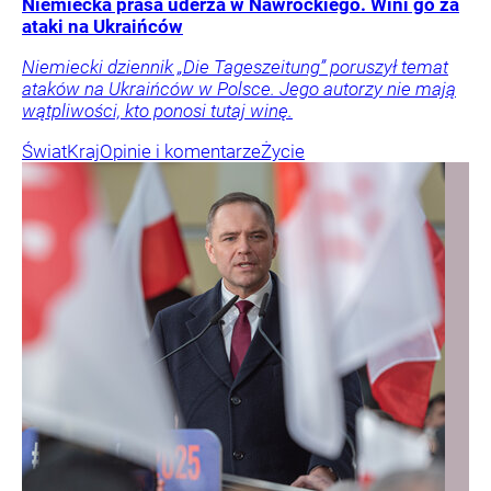
Niemiecka prasa uderza w Nawrockiego. Wini go za
ataki na Ukraińców
Niemiecki dziennik „Die Tageszeitung” poruszył temat
ataków na Ukraińców w Polsce. Jego autorzy nie mają
wątpliwości, kto ponosi tutaj winę.
Świat
Kraj
Opinie i komentarze
Życie