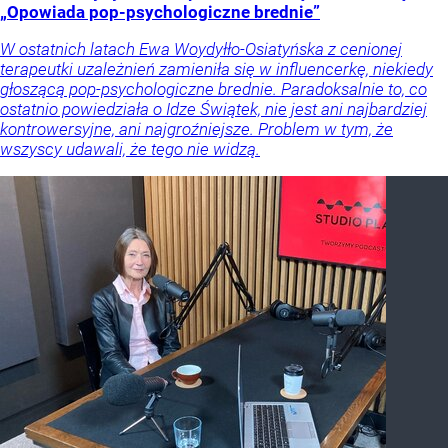
„Opowiada pop-psychologiczne brednie”
W ostatnich latach Ewa Woydyłło-Osiatyńska z cenionej
terapeutki uzależnień zamieniła się w influencerkę, niekiedy
głoszącą pop-psychologiczne brednie. Paradoksalnie to, co
ostatnio powiedziała o Idze Świątek, nie jest ani najbardziej
kontrowersyjne, ani najgroźniejsze. Problem w tym, że
wszyscy udawali, że tego nie widzą.