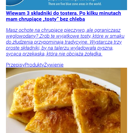
Wlewam 3 składniki do tostera. Po kilku minutach
mam chrupiące „tosty” bez chleba
Masz ochotę na chrupiące pieczywo, ale ograniczasz
węglowodany? Zrób te wyjątkowe tosty, które w smaku
do złudzenia przypominają tradycyjne. Wystarczą trzy
proste składniki, by na talerzu wylądowała pyszna,
sycąca przekąska, która nie obciąża żołądka.
Przepisy
Produkty
Żywienie