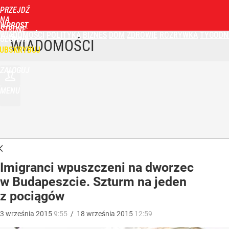
PRZEJDŹ
NA
WPROST
STRONĘ
WIADOMOŚCI
POLITYKA
BIZNES
DOM
ZDROWIE
ROZRYWKA
TYGODN
GŁÓWNĄ
WIADOMOŚCI
UBSKRYBUJ
ZALOGUJ
MENU
Imigranci wpuszczeni na dworzec
w Budapeszcie. Szturm na jeden
z pociągów
3
września
2015
9:55
/
18
września
2015
12:59