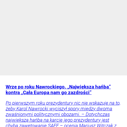
Wrze po roku Nawrockiego. „Największa hańba”
kontra „Cała Europa nam go zazdrości”
Po pierwszym roku prezydentury nic nie wskazuje na to,
żeby Karol Nawrocki wyciszył spory między dwoma
zwaśnionymi politycznymi obozami. – Dotychczas
największą hańbą na karcie jego prezydentury jest
chyba zawetowanie SAFE – ocenia Mariusz Witczak z