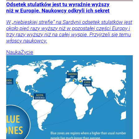
Odsetek stulatków jest tu wyraźnie wyższy
niż w Europie. Naukowcy odkryli ich sekret
W „niebieskiej strefie” na Sardynii odsetek stulatków jest
około pięć razy wyższy niż w pozostałej części Europy i
trzy razy wyższy niż na całej wyspie. Przyjrzeli się temu
włoscy naukowcy.
Nauka
Życie