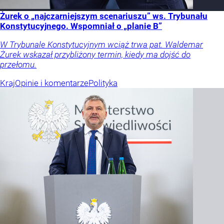
Żurek o „najczarniejszym scenariuszu” ws. Trybunału
Konstytucyjnego. Wspomniał o „planie B”
W Trybunale Konstytucyjnym wciąż trwa pat. Waldemar
Żurek wskazał przybliżony termin, kiedy ma dojść do
przełomu.
Kraj
Opinie i komentarze
Polityka