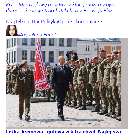
KO. – Mamy głowę państwa, z której możemy być
dumni – kontruje Marek Jakubiak z Rozwoju Plus.
Kraj
Tylko u Nas
Polityka
Opinie i komentarze
Magdalena
Frindt
Lekka, kremowa i gotowa w kilka chwil. Najlepsza