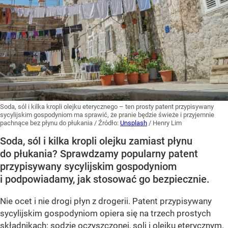
Soda, sól i kilka kropli olejku eterycznego – ten prosty patent przypisywany
sycylijskim gospodyniom ma sprawić, że pranie będzie świeże i przyjemnie
pachnące bez płynu do płukania
/ Źródło:
Unsplash
/
Henry Lim
Soda, sól i kilka kropli olejku zamiast płynu
do płukania? Sprawdzamy popularny patent
przypisywany sycylijskim gospodyniom
i podpowiadamy, jak stosować go bezpiecznie.
Nie ocet i nie drogi płyn z drogerii. Patent przypisywany
sycylijskim gospodyniom opiera się na trzech prostych
składnikach: sodzie oczyszczonej, soli i olejku eterycznym.