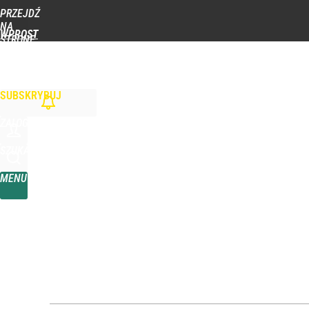
PRZEJDŹ
Udostępnij
0
Skomentuj
NA
WPROST
STRONĘ
GŁÓWNĄ
WIADOMOŚCI
POLITYKA
BIZNES
DOM
ZDROWIE
ROZRYWKA
TYGOD
Nawrocki świętuje rocznicę, jak Polacy widzą pie
SUBSKRYBUJ
dodaj
ZALOGUJ
Farmacja: wzrost pod presją. co czeka branżę do 
SZUKAJ
MENU
dodaj
Prawdziwa wartość różnorodności
dodaj