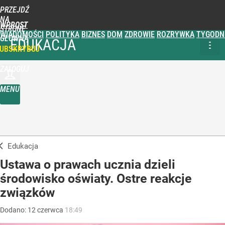
PRZEJDŹ
NA
WPROST
STRONĘ
WIADOMOŚCI
POLITYKA
BIZNES
DOM
ZDROWIE
ROZRYWKA
TYGODN
GŁÓWNĄ
EDUKACJA
UBSKRYBUJ
ZALOGUJ
MENU
Edukacja
Ustawa o prawach ucznia dzieli
środowisko oświaty. Ostre reakcje
związków
Dodano:
12
czerwca
18:49