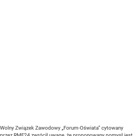
Wolny Związek Zawodowy
„Forum-Oświata”
cytowany
przez RMF24 zwrócił uwagę, że proponowany pomysł jest