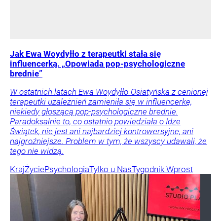
Jak Ewa Woydyłło z terapeutki stała się
influencerką. „Opowiada pop-psychologiczne
brednie”
W ostatnich latach Ewa Woydyłło-Osiatyńska z cenionej
terapeutki uzależnień zamieniła się w influencerkę,
niekiedy głoszącą pop-psychologiczne brednie.
Paradoksalnie to, co ostatnio powiedziała o Idze
Świątek, nie jest ani najbardziej kontrowersyjne, ani
najgroźniejsze. Problem w tym, że wszyscy udawali, że
tego nie widzą.
Kraj
Życie
Psychologia
Tylko u Nas
Tygodnik Wprost