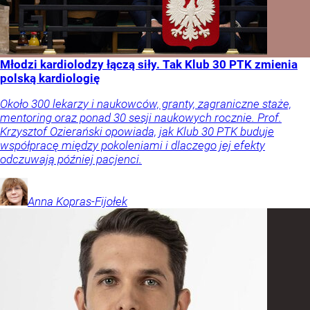
Młodzi kardiolodzy łączą siły. Tak Klub 30 PTK zmienia
polską kardiologię
Około 300 lekarzy i naukowców, granty, zagraniczne staże,
mentoring oraz ponad 30 sesji naukowych rocznie. Prof.
Krzysztof Ozierański opowiada, jak Klub 30 PTK buduje
współpracę między pokoleniami i dlaczego jej efekty
odczuwają później pacjenci.
Anna
Kopras-Fijołek