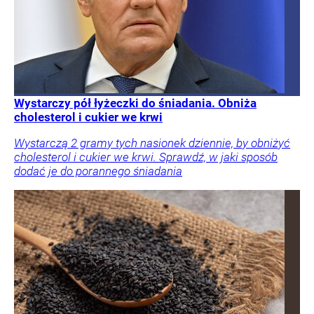
Wystarczy pół łyżeczki do śniadania. Obniża
cholesterol i cukier we krwi
Wystarczą 2 gramy tych nasionek dziennie, by obniżyć
cholesterol i cukier we krwi. Sprawdź, w jaki sposób
dodać je do porannego śniadania