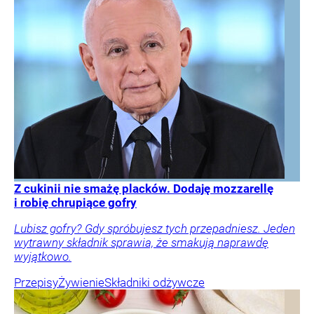
Z cukinii nie smażę placków. Dodaję mozzarellę
i robię chrupiące gofry
Lubisz gofry? Gdy spróbujesz tych przepadniesz. Jeden
wytrawny składnik sprawia, że smakują naprawdę
wyjątkowo.
Przepisy
Żywienie
Składniki odżywcze