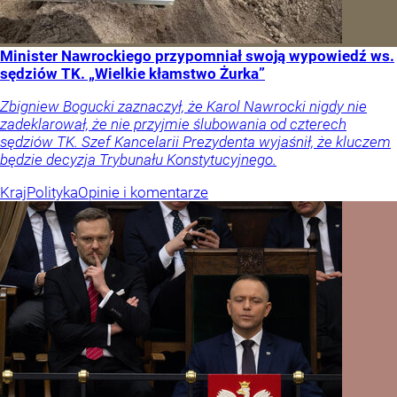
Minister Nawrockiego przypomniał swoją wypowiedź ws.
sędziów TK. „Wielkie kłamstwo Żurka”
Zbigniew Bogucki zaznaczył, że Karol Nawrocki nigdy nie
zadeklarował, że nie przyjmie ślubowania od czterech
sędziów TK. Szef Kancelarii Prezydenta wyjaśnił, że kluczem
będzie decyzja Trybunału Konstytucyjnego.
Kraj
Polityka
Opinie i komentarze