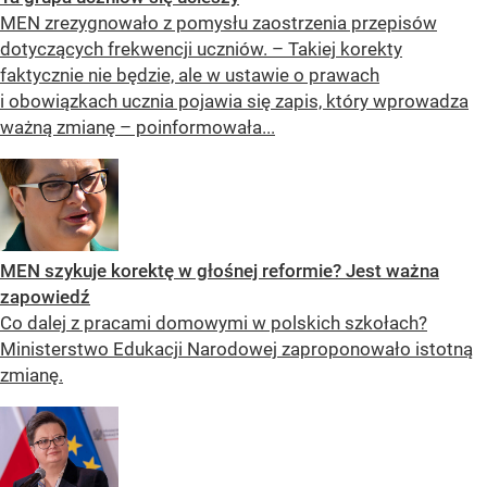
MEN zrezygnowało z pomysłu zaostrzenia przepisów
dotyczących frekwencji uczniów. – Takiej korekty
faktycznie nie będzie, ale w ustawie o prawach
i obowiązkach ucznia pojawia się zapis, który wprowadza
ważną zmianę – poinformowała...
MEN szykuje korektę w głośnej reformie? Jest ważna
zapowiedź
Co dalej z pracami domowymi w polskich szkołach?
Ministerstwo Edukacji Narodowej zaproponowało istotną
zmianę.