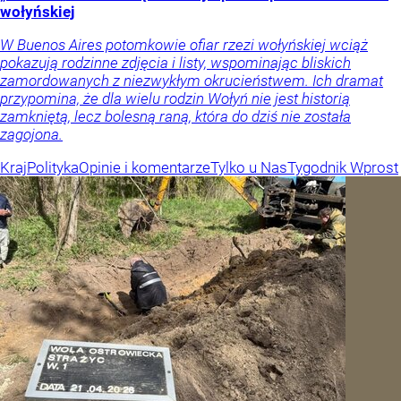
wołyńskiej
W Buenos Aires potomkowie ofiar rzezi wołyńskiej wciąż
pokazują rodzinne zdjęcia i listy, wspominając bliskich
zamordowanych z niezwykłym okrucieństwem. Ich dramat
przypomina, że dla wielu rodzin Wołyń nie jest historią
zamkniętą, lecz bolesną raną, która do dziś nie została
zagojona.
Kraj
Polityka
Opinie i komentarze
Tylko u Nas
Tygodnik Wprost