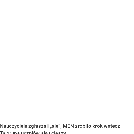
Nauczyciele zgłaszali „ale”, MEN zrobiło krok wstecz.
Ta grupa uczniów się ucieszy