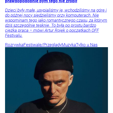
prawdopodobnie bym tego nie zrobił
Dzieci były małe, usypialiśmy je, wchodziliśmy na górę i
do późnej nocy siedzieliśmy przy komputerach. Nie
wspominam tego jako romantycznego czasu, za którym
dziś szczególnie tęsknię. To była po prostu bardzo
ciężka praca – mówi Artur Rojek o początkach OFF
Festivalu.
Rozrywka
Festiwale/Przeglądy
Muzyka
Tylko u Nas