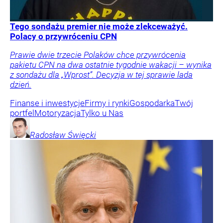
Tego sondażu premier nie może zlekceważyć.
Polacy o przywróceniu CPN
Prawie dwie trzecie Polaków chce przywrócenia
pakietu CPN na dwa ostatnie tygodnie wakacji – wynika
z sondażu dla „Wprost”. Decyzja w tej sprawie lada
dzień.
Finanse i inwestycje
Firmy i rynki
Gospodarka
Twój
portfel
Motoryzacja
Tylko u Nas
Radosław
Święcki