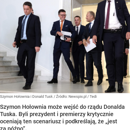
Szymon Hołownia i Donald Tusk
/ Źródło:
Newspix.pl
/
Tedi
Szymon Hołownia może wejść do rządu Donalda
Tuska. Byli prezydent i premierzy krytycznie
oceniają ten scenariusz i podkreślają, że „jest
za późno”.