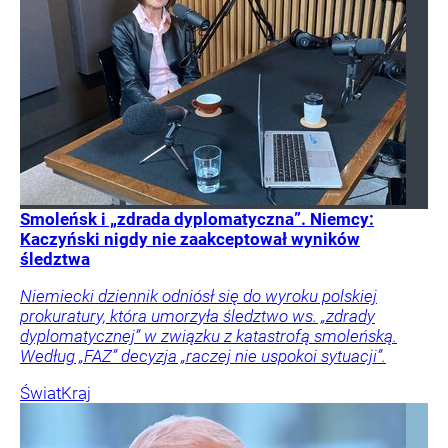
Smoleńsk i „zdrada dyplomatyczna”. Niemcy:
Kaczyński nigdy nie zaakceptował wyników
śledztwa
Niemiecki dziennik odniósł się do wyroku polskiej
prokuratury, która umorzyła śledztwo ws. „zdrady
dyplomatycznej” w związku z katastrofą smoleńską.
Według „FAZ” decyzja „raczej nie uspokoi sytuacji”.
Świat
Kraj