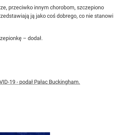
rze, przeciwko innym chorobom, szczepiono
rzedstawiają ją jako coś dobrego, co nie stanowi
czepionkę – dodał.
COVID-19 - podał Pałac Buckingham.