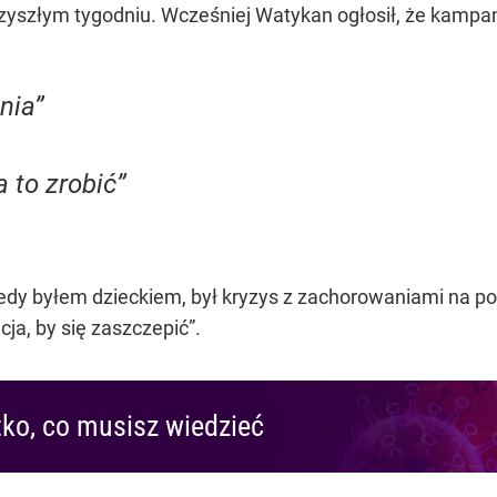
rzyszłym tygodniu. Wcześniej Watykan ogłosił, że kampa
nia”
a to zrobić”
edy byłem dzieckiem, był kryzys z zachorowaniami na pol
ja, by się zaszczepić”
.
ko, co musisz wiedzieć