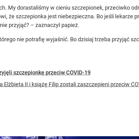
h. My dorastaliśmy w cieniu szczepionek, przeciwko od
wi, że szczepionka jest niebezpieczna. Bo jeśli lekarze p
nie przyjąć? – zaznaczył papież.
rego nie potrafię wyjaśnić. Bo dzisiaj trzeba przyjąć sz
 przyjęli szczepionkę przeciw COVID-19
 Elżbieta II i książę Filip zostali zaszczepieni przeciw 