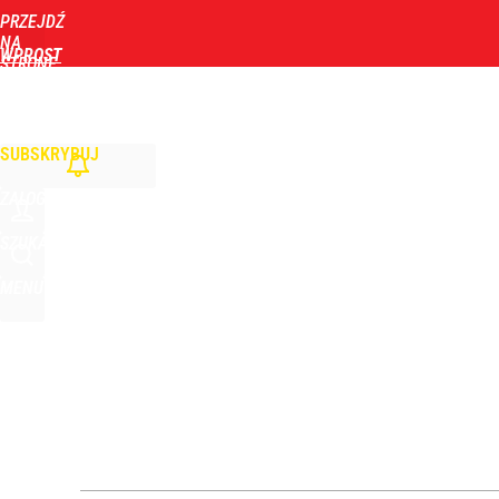
PRZEJDŹ
Udostępnij
1
Skomentuj
NA
WPROST
STRONĘ
GŁÓWNĄ
WIADOMOŚCI
POLITYKA
BIZNES
DOM
ZDROWIE
ROZRYWKA
TYGOD
Atak na 15-latka Kamiennej Górze. Trwa obława z
SUBSKRYBUJ
dodaj
ZALOGUJ
Morawiecki powoła partię. Chce współpracy z Me
SZUKAJ
MENU
2
„Nie chodzi o zemstę”. Mocny apel w sprawie ofiar 
dodaj