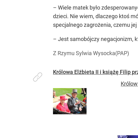
– Wiele matek było zdesperowanyc
dzieci. Nie wiem, dlaczego ktoś mó
specjalnego zagrożenia, czemu jej 
– Jest samobójczy negacjonizm, któ
Z Rzymu Sylwia Wysocka(PAP)
Królowa Elżbieta II i książę Filip
Królowa