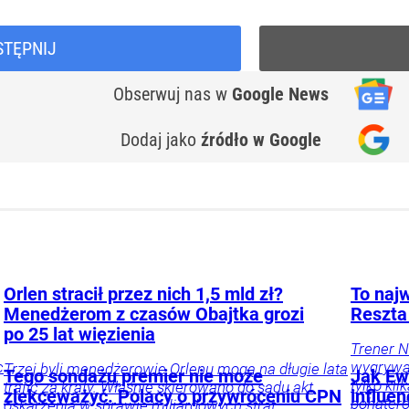
STĘPNIJ
Obserwuj nas
w
Google News
Dodaj jako
źródło w Google
Orlen stracił przez nich 1,5 mld zł?
To najw
Menedżerom z czasów Obajtka grozi
Reszta
po 25 lat więzienia
Trener N
c
wygrywać
Trzej byli menedżerowie Orlenu mogą na długie lata
Tego sondażu premier nie może
Jak Ewa
tylko ki
trafić za kraty. Właśnie skierowano do sądu akt
zlekceważyć. Polacy o przywróceniu CPN
influe
bohater
oskarżenia w sprawie miliardowych strat