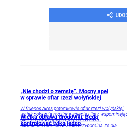
UDO
„Nie chodzi o zemstę”. Mocny apel
w sprawie ofiar rzezi wołyńskiej
W Buenos Aires potomkowie ofiar rzezi wołyńskiej
wciąż pokazują rodzinne zdjęcia i listy, wspominają
Wielka obława drogówki. Będą
bliskich zamordowanych z niezwykłym
kontrolować tylko jedno
okrucieństwem. Ich dramat przypomina, że dla