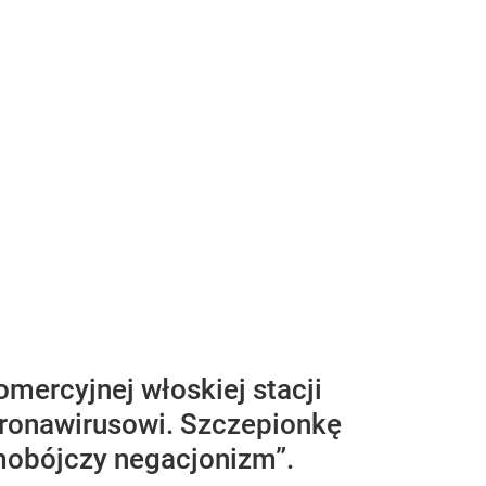
mercyjnej włoskiej stacji
oronawirusowi. Szczepionkę
amobójczy negacjonizm”.