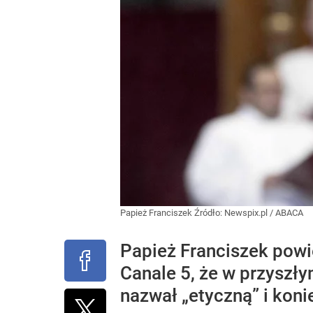
Papież Franciszek
Źródło:
Newspix.pl
/
ABACA
Papież Franciszek powi
Canale 5, że w przyszł
nazwał „etyczną” i koni