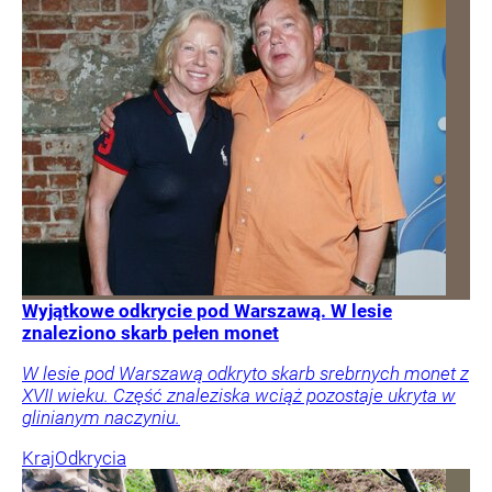
Wyjątkowe odkrycie pod Warszawą. W lesie
znaleziono skarb pełen monet
W lesie pod Warszawą odkryto skarb srebrnych monet z
XVII wieku. Część znaleziska wciąż pozostaje ukryta w
glinianym naczyniu.
Kraj
Odkrycia