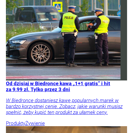
Od dzisiaj w Biedronce kawa „1+1 gratis” i hit
za 9,99 zł. Tylko przez 3 dni
W Biedronce dostaniesz kawę popularnych marek w
bardzo korzystnej cenie. Zobacz, jakie warunki musisz
spełnić, żeby kupić ten produkt za ułamek ceny.
Produkty
Żywienie