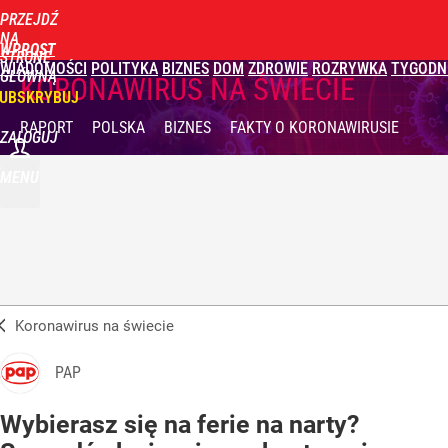
PRZEJDŹ
NA
WPROST
STRONĘ
WIADOMOŚCI
POLITYKA
BIZNES
DOM
ZDROWIE
ROZRYWKA
TYGODN
GŁÓWNĄ
KORONAWIRUS NA ŚWIECIE
UBSKRYBUJ
RAPORT
POLSKA
BIZNES
FAKTY
O KORONAWIRUSIE
ZALOGUJ
MENU
Koronawirus na świecie
PAP
Wybierasz się na ferie na narty?