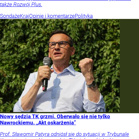
także Rozwój Plus.
Sondaże
Kraj
Opinie i komentarze
Polityka
Nowy sędzia TK grzmi. Oberwało się nie tylko
Nawrockiemu. „Akt oskarżenia”
Prof. Sławomir Patyra odniósł się do sytuacji w Trybunale