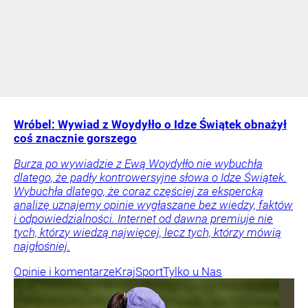
Wróbel: Wywiad z Woydyłło o Idze Świątek obnażył
coś znacznie gorszego
Burza po wywiadzie z Ewą Woydyłło nie wybuchła
dlatego, że padły kontrowersyjne słowa o Idze Świątek.
Wybuchła dlatego, że coraz częściej za ekspercką
analizę uznajemy opinie wygłaszane bez wiedzy, faktów
i odpowiedzialności. Internet od dawna premiuje nie
tych, którzy wiedzą najwięcej, lecz tych, którzy mówią
najgłośniej.
Opinie i komentarze
Kraj
Sport
Tylko u Nas