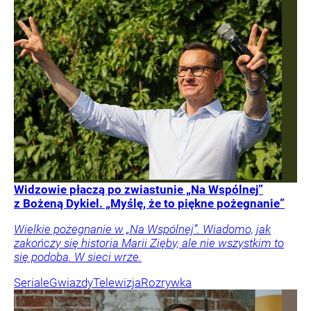
Widzowie płaczą po zwiastunie „Na Wspólnej”
z Bożeną Dykiel. „Myślę, że to piękne pożegnanie”
Wielkie pożegnanie w „Na Wspólnej”. Wiadomo, jak
zakończy się historia Marii Zięby, ale nie wszystkim to
się podoba. W sieci wrze.
Seriale
Gwiazdy
Telewizja
Rozrywka