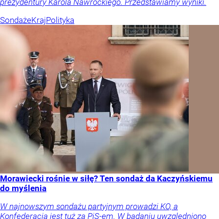
prezydentury Karola Nawrockiego. Przedstawiamy wyniki.
Sondaże
Kraj
Polityka
Morawiecki rośnie w siłę? Ten sondaż da Kaczyńskiemu
do myślenia
W najnowszym sondażu partyjnym prowadzi KO, a
Konfederacja jest tuż za PiS-em. W badaniu uwzględniono