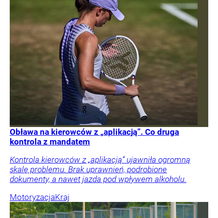
Obława na kierowców z „aplikacją”. Co druga
kontrola z mandatem
Kontrola kierowców z „aplikacją” ujawniła ogromną
skalę problemu. Brak uprawnień, podrobione
dokumenty, a nawet jazda pod wpływem alkoholu.
Motoryzacja
Kraj