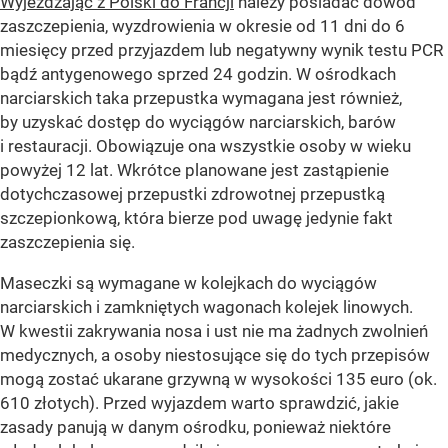
Wyjeżdżając z Polski do Francji
należy posiadać dowód
zaszczepienia, wyzdrowienia w okresie od 11 dni do 6
miesięcy przed przyjazdem lub negatywny wynik testu PCR
bądź antygenowego sprzed 24 godzin. W ośrodkach
narciarskich taka przepustka wymagana jest również,
by uzyskać dostęp do wyciągów narciarskich, barów
i restauracji. Obowiązuje ona wszystkie osoby w wieku
powyżej 12 lat. Wkrótce planowane jest zastąpienie
dotychczasowej przepustki zdrowotnej przepustką
szczepionkową, która bierze pod uwagę jedynie fakt
zaszczepienia się.
Maseczki są wymagane w kolejkach do wyciągów
narciarskich i zamkniętych wagonach kolejek linowych.
W kwestii zakrywania nosa i ust nie ma żadnych zwolnień
medycznych, a osoby niestosujące się do tych przepisów
mogą zostać ukarane grzywną w wysokości 135 euro (ok.
610 złotych). Przed wyjazdem warto sprawdzić, jakie
zasady panują w danym ośrodku, ponieważ niektóre