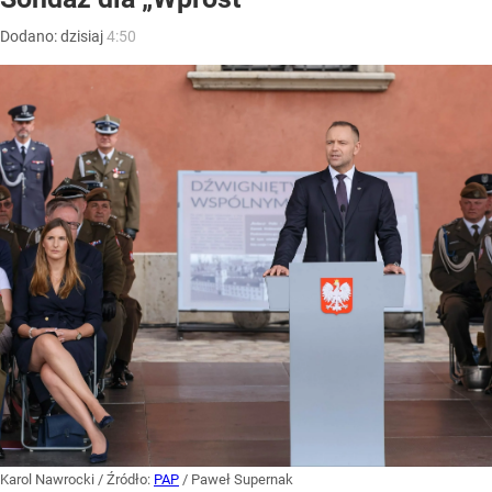
Dodano:
dzisiaj
4:50
Karol Nawrocki
/ Źródło:
PAP
/
Paweł Supernak