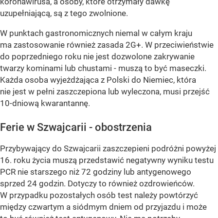
koronawirusa, a osoby, które otrzymały dawkę
uzupełniającą, są z tego zwolnione.
W punktach gastronomicznych niemal w całym kraju
ma zastosowanie również zasada 2G+. W przeciwieństwie
do poprzedniego roku nie jest dozwolone zakrywanie
twarzy kominami lub chustami - muszą to być maseczki.
Każda osoba wyjeżdżająca z Polski do Niemiec, która
nie jest w pełni zaszczepiona lub wyleczona, musi przejść
10-dniową kwarantannę.
Ferie w Szwajcarii - obostrzenia
Przybywający do Szwajcarii zaszczepieni podróżni powyżej
16. roku życia muszą przedstawić negatywny wyniku testu
PCR nie starszego niż 72 godziny lub antygenowego
sprzed 24 godzin. Dotyczy to również ozdrowieńców.
W przypadku pozostałych osób test należy powtórzyć
między czwartym a siódmym dniem od przyjazdu i może