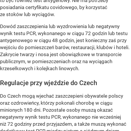
to być również test antygenowy. Nie ma potrzeby
posiadania certyfikatu covidowego, by korzystać
ze stoków lub wyciągów.
Dowód zaszczepienia lub wyzdrowienia lub negatywny
wynik testu PCR, wykonanego w ciągu 72 godzin lub testu
antygenowego w ciągu 48 godzin, jest konieczny zaś przy
wejściu do pomieszczeń barów, restauracji, klubów i hoteli.
Zakrycie twarzy i nosa jest obowiązkowe w transporcie
publicznym, w pomieszczeniach oraz na wyciągach
krzesełkowych i kolejkach linowych.
Regulacje przy wjeździe do Czech
Do Czech mogą wjechać zaszczepieni obywatele polscy
oraz ozdrowieńcy, którzy pokonali chorobę w ciągu
minionych 180 dni. Pozostałe osoby muszą okazać
negatywny wynik testu PCR, wykonanego nie wcześniej
niż 72 godziny przed przyjazdem, a także muszą wykonać
dodatkowy test PCR między piątym a siódmym dniem