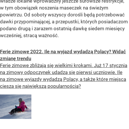
władze lokalne wprowadziły jeszcze surowsze restrykcje,
w tym obowiązek noszenia maseczek na świeżym
powietrzu. Od soboty wszyscy dorośli będą potrzebować
dawki przypominającej, a przepustki, których posiadaczom
podano drugą i zarazem ostatnią dawkę siedem miesięcy
wcześniej, stracą ważność.
Ferie zimowe 2022. Ile na wyjazd wydadzą Polacy? Widać
zmianę trendu
Ferie zimowe zbliżają się wielkimi krokami. Już 17 stycznia
na zimowy odpoczynek udadzą się pierwsi uczniowie. Ile
na zimowe wyjazdy wydadzą Polacy, a także które miejsca
cieszą się największą popularnością?