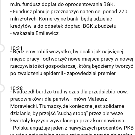
m.in. fundusz dopłat do oprocentowania BGK.
- Fundusz planuje przeznaczyć na ten cel ponad 270
mln złotych. Komercyjne banki będą udzielać
kredytów, a do odsetek dopłaci BGK z budżetu
- wskazała Emilewicz.
10:31
- Będziemy robili wszystko, by ocalić jak najwięcej
miejsc pracy i odtworzyć nowe miejsca pracy w nowej
rzeczywistości gospodarczej, którą będziemy tworzyć
po zwalczeniu epidemii - zapowiedział premier.
10:28
- Nadszedł bardzo trudny czas dla przedsiębiorców,
pracowników i dla państw - mówi Mateusz
Morawiecki. Tłumaczy, że konieczne jest solidarne
działanie, by przejść "suchą stopą" przez pierwsze
kwartały kryzysu wywołanego przez koronawirusa.
- Polska angażuje jeden z najwyższych procentów PKB
w ratowanie miejsc pracy, ratowanie przedsiębiorców