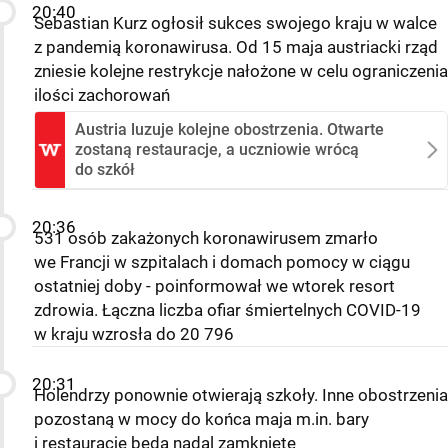
20:40
Sebastian Kurz ogłosił sukces swojego kraju w walce
z pandemią koronawirusa. Od 15 maja austriacki rząd
zniesie kolejne restrykcje nałożone w celu ograniczenia
ilości zachorowań
Austria luzuje kolejne obostrzenia. Otwarte
zostaną restauracje, a uczniowie wrócą
do szkół
20:36
531 osób zakażonych koronawirusem zmarło
we Francji w szpitalach i domach pomocy w ciągu
ostatniej doby - poinformował we wtorek resort
zdrowia. Łączna liczba ofiar śmiertelnych COVID-19
w kraju wzrosła do 20 796
20:31
Holendrzy ponownie otwierają szkoły. Inne obostrzenia
pozostaną w mocy do końca maja m.in. bary
i restauracje będą nadal zamknięte