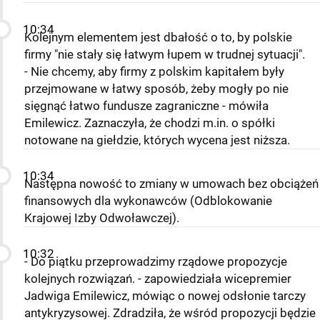
10:34
Kolejnym elementem jest dbałość o to, by polskie
firmy "nie stały się łatwym łupem w trudnej sytuacji".
- Nie chcemy, aby firmy z polskim kapitałem były
przejmowane w łatwy sposób, żeby mogły po nie
sięgnąć łatwo fundusze zagraniczne - mówiła
Emilewicz. Zaznaczyła, że chodzi m.in. o spółki
notowane na giełdzie, których wycena jest niższa.
10:34
Następna nowość to zmiany w umowach bez obciążeń
finansowych dla wykonawców (Odblokowanie
Krajowej Izby Odwoławczej).
10:32
- Do piątku przeprowadzimy rządowe propozycje
kolejnych rozwiązań. - zapowiedziała wicepremier
Jadwiga Emilewicz, mówiąc o nowej odsłonie tarczy
antykryzysowej. Zdradziła, że wśród propozycji będzie