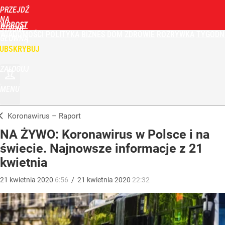
PRZEJDŹ
NA
WPROST
STRONĘ
WIADOMOŚCI
POLITYKA
BIZNES
DOM
ZDROWIE
ROZRYWKA
TYGODN
GŁÓWNĄ
UBSKRYBUJ
ZALOGUJ
MENU
Koronawirus – Raport
NA ŻYWO: Koronawirus w Polsce i na
świecie. Najnowsze informacje z 21
kwietnia
21
kwietnia
2020
6:56
/
21
kwietnia
2020
22:32