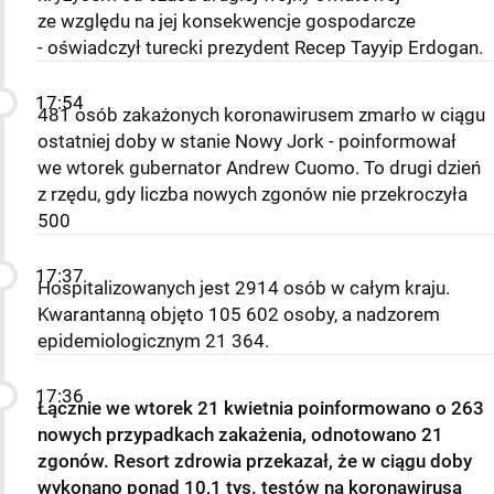
ze względu na jej konsekwencje gospodarcze
- oświadczył turecki prezydent Recep Tayyip Erdogan.
17:54
481 osób zakażonych koronawirusem zmarło w ciągu
ostatniej doby w stanie Nowy Jork - poinformował
we wtorek gubernator Andrew Cuomo. To drugi dzień
z rzędu, gdy liczba nowych zgonów nie przekroczyła
500
17:37
Hospitalizowanych jest 2914 osób w całym kraju.
Kwarantanną objęto 105 602 osoby, a nadzorem
epidemiologicznym 21 364.
17:36
Łącznie we wtorek 21 kwietnia poinformowano o 263
nowych przypadkach zakażenia, odnotowano 21
zgonów. Resort zdrowia przekazał, że w ciągu doby
wykonano ponad 10,1 tys. testów na koronawirusa