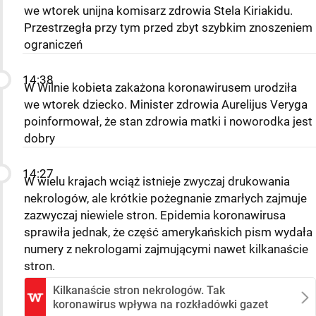
we wtorek unijna komisarz zdrowia Stela Kiriakidu.
Przestrzegła przy tym przed zbyt szybkim znoszeniem
ograniczeń
14:38
W Wilnie kobieta zakażona koronawirusem urodziła
we wtorek dziecko. Minister zdrowia Aurelijus Veryga
poinformował, że stan zdrowia matki i noworodka jest
dobry
14:27
W wielu krajach wciąż istnieje zwyczaj drukowania
nekrologów, ale krótkie pożegnanie zmarłych zajmuje
zazwyczaj niewiele stron. Epidemia koronawirusa
sprawiła jednak, że część amerykańskich pism wydała
numery z nekrologami zajmującymi nawet kilkanaście
stron.
Kilkanaście stron nekrologów. Tak
koronawirus wpływa na rozkładówki gazet