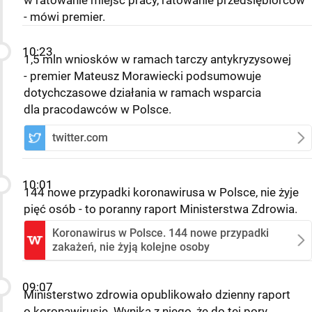
- mówi premier.
10:23
1,5 mln wniosków w ramach tarczy antykryzysowej
- premier Mateusz Morawiecki podsumowuje
dotychczasowe działania w ramach wsparcia
dla pracodawców w Polsce.
twitter.com
10:01
144 nowe przypadki koronawirusa w Polsce, nie żyje
pięć osób - to poranny raport Ministerstwa Zdrowia.
Koronawirus w Polsce. 144 nowe przypadki
zakażeń, nie żyją kolejne osoby
09:07
Ministerstwo zdrowia opublikowało dzienny raport
o koronawirusie. Wynika z niego, że do tej pory