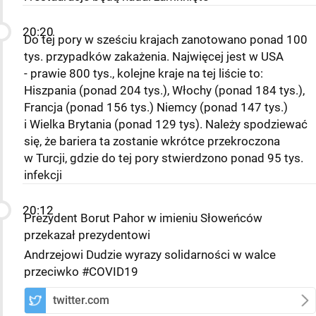
20:20
Do tej pory w sześciu krajach zanotowano ponad 100
tys. przypadków zakażenia. Najwięcej jest w USA
- prawie 800 tys., kolejne kraje na tej liście to:
Hiszpania (ponad 204 tys.), Włochy (ponad 184 tys.),
Francja (ponad 156 tys.) Niemcy (ponad 147 tys.)
i Wielka Brytania (ponad 129 tys). Należy spodziewać
się, że bariera ta zostanie wkrótce przekroczona
w Turcji, gdzie do tej pory stwierdzono ponad 95 tys.
infekcji
20:12
Prezydent Borut Pahor w imieniu Słoweńców
przekazał prezydentowi
Andrzejowi Dudzie wyrazy solidarności w walce
przeciwko #COVID19
twitter.com