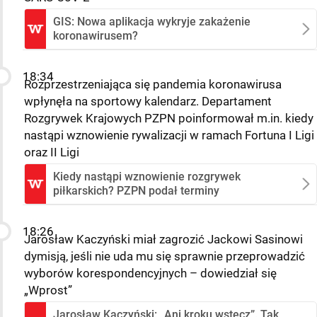
GIS: Nowa aplikacja wykryje zakażenie
koronawirusem?
18:34
Rozprzestrzeniająca się pandemia koronawirusa
wpłynęła na sportowy kalendarz. Departament
Rozgrywek Krajowych PZPN poinformował m.in. kiedy
nastąpi wznowienie rywalizacji w ramach Fortuna I Ligi
oraz II Ligi
Kiedy nastąpi wznowienie rozgrywek
piłkarskich? PZPN podał terminy
18:26
Jarosław Kaczyński miał zagrozić Jackowi Sasinowi
dymisją, jeśli nie uda mu się sprawnie przeprowadzić
wyborów korespondencyjnych – dowiedział się
„Wprost”
Jarosław Kaczyński: „Ani kroku wstecz”. Tak