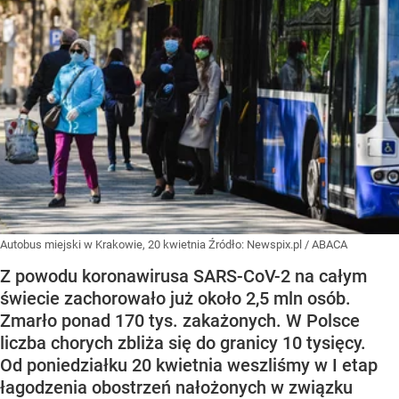
Autobus miejski w Krakowie, 20 kwietnia
Źródło:
Newspix.pl
/
ABACA
Z powodu koronawirusa SARS-CoV-2 na całym
świecie zachorowało już około 2,5 mln osób.
Zmarło ponad 170 tys. zakażonych. W Polsce
liczba chorych zbliża się do granicy 10 tysięcy.
Od poniedziałku 20 kwietnia weszliśmy w I etap
łagodzenia obostrzeń nałożonych w związku