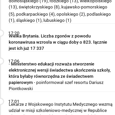
dolnośląskiego (19), łódzkiego (13), wielkopolskiego
(13), świętokrzyskiego (8), kujawsko-pomorskiego
(5), podkarpackiego (4), opolskiego (2), podlaskiego
(1), śląskiego (1), lubuskiego (1)
17:20
Wielka Brytania. Liczba zgonów z powodu
koronawirusa wzrosła w ciągu doby o 823. łącznie
jest ich już 17 337
17:06
-
Ministerstwo edukacji rozważa stworzenie
elektronicznej wersji świadectwa ukończenia szkoły,
która byłaby równorzędna ze świadectwem
papierowym
- poinformował szef resortu Dariusz
Piontkowski
17:01
Lekarze z Wojskowego Instytutu Medycznego wezmą
udział w misji szkoleniowo-medycznej w Republice