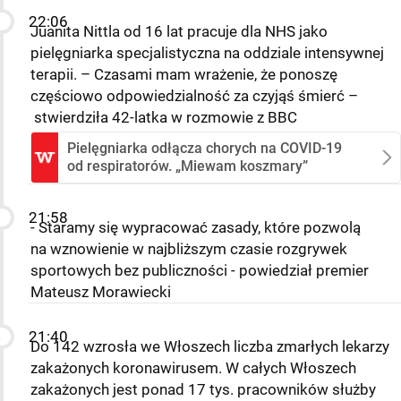
22:06
Juanita Nittla od 16 lat pracuje dla NHS jako
pielęgniarka specjalistyczna na oddziale intensywnej
terapii. – Czasami mam wrażenie, że ponoszę
częściowo odpowiedzialność za czyjąś śmierć –
stwierdziła 42-latka w rozmowie z BBC
Pielęgniarka odłącza chorych na COVID-19
od respiratorów. „Miewam koszmary”
21:58
- Staramy się wypracować zasady, które pozwolą
na wznowienie w najbliższym czasie rozgrywek
sportowych bez publiczności - powiedział premier
Mateusz Morawiecki
21:40
Do 142 wzrosła we Włoszech liczba zmarłych lekarzy
zakażonych koronawirusem. W całych Włoszech
zakażonych jest ponad 17 tys. pracowników służby