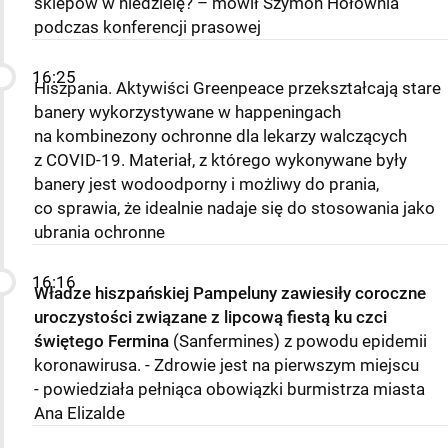
sklepów w niedzielę? – mówił Szymon Hołownia
podczas konferencji prasowej
16:25
Hiszpania. Aktywiści Greenpeace przekształcają stare
banery wykorzystywane w happeningach
na kombinezony ochronne dla lekarzy walczących
z COVID-19. Materiał, z którego wykonywane były
banery jest wodoodporny i możliwy do prania,
co sprawia, że idealnie nadaje się do stosowania jako
ubrania ochronne
16:16
Władze hiszpańskiej Pampeluny zawiesiły coroczne
uroczystości związane z lipcową fiestą ku czci
świętego Fermina
(Sanfermines) z powodu epidemii
koronawirusa. - Zdrowie jest na pierwszym miejscu
- powiedziała pełniąca obowiązki burmistrza miasta
Ana Elizalde