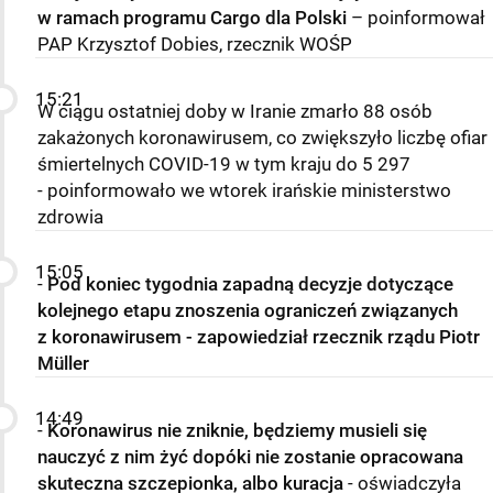
w ramach programu Cargo dla Polski
– poinformował
PAP Krzysztof Dobies, rzecznik WOŚP
15:21
W ciągu ostatniej doby w Iranie zmarło 88 osób
zakażonych koronawirusem, co zwiększyło liczbę ofiar
śmiertelnych COVID-19 w tym kraju do 5 297
- poinformowało we wtorek irańskie ministerstwo
zdrowia
15:05
-
Pod koniec tygodnia zapadną decyzje dotyczące
kolejnego etapu znoszenia ograniczeń związanych
z koronawirusem - zapowiedział rzecznik rządu Piotr
Müller
14:49
-
Koronawirus nie zniknie, będziemy musieli się
nauczyć z nim żyć dopóki nie zostanie opracowana
skuteczna szczepionka, albo kuracja
- oświadczyła