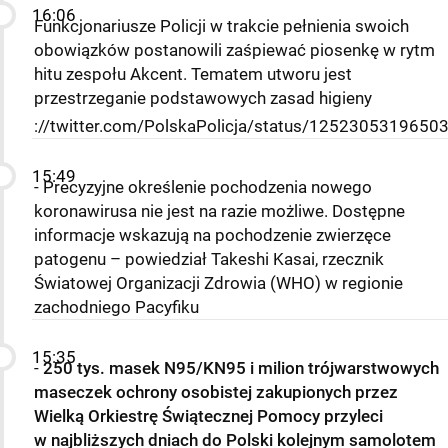
16:06
Funkcjonariusze Policji w trakcie pełnienia swoich
obowiązków postanowili zaśpiewać piosenkę w rytm
hitu zespołu Akcent. Tematem utworu jest
przestrzeganie podstawowych zasad higieny
://twitter.com/PolskaPolicja/status/125230531965
15:49
- Precyzyjne określenie pochodzenia nowego
koronawirusa nie jest na razie możliwe. Dostępne
informacje wskazują na pochodzenie zwierzęce
patogenu – powiedział Takeshi Kasai, rzecznik
Światowej Organizacji Zdrowia (WHO) w regionie
zachodniego Pacyfiku
15:35
-
250 tys. masek N95/KN95 i milion trójwarstwowych
maseczek ochrony osobistej zakupionych przez
Wielką Orkiestrę Świątecznej Pomocy przyleci
w najbliższych dniach do Polski kolejnym samolotem