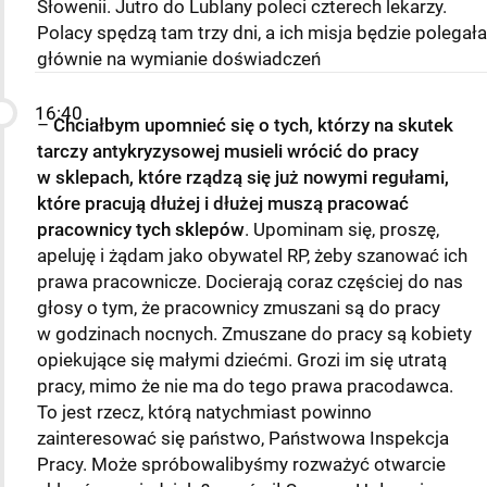
Słowenii. Jutro do Lublany poleci czterech lekarzy.
Polacy spędzą tam trzy dni, a ich misja będzie polegała
głównie na wymianie doświadczeń
16:40
–
Chciałbym upomnieć się o tych, którzy na skutek
tarczy antykryzysowej musieli wrócić do pracy
w sklepach, które rządzą się już nowymi regułami,
które pracują dłużej i dłużej muszą pracować
pracownicy tych sklepów
. Upominam się, proszę,
apeluję i żądam jako obywatel RP, żeby szanować ich
prawa pracownicze. Docierają coraz częściej do nas
głosy o tym, że pracownicy zmuszani są do pracy
w godzinach nocnych. Zmuszane do pracy są kobiety
opiekujące się małymi dziećmi. Grozi im się utratą
pracy, mimo że nie ma do tego prawa pracodawca.
To jest rzecz, którą natychmiast powinno
zainteresować się państwo, Państwowa Inspekcja
Pracy. Może spróbowalibyśmy rozważyć otwarcie