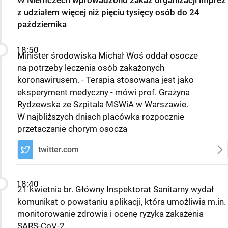
z udziałem więcej niż pięciu tysięcy osób do 24
października
18:50
Minister środowiska Michał Woś oddał osocze
na potrzeby leczenia osób zakażonych
koronawirusem. - Terapia stosowana jest jako
eksperyment medyczny - mówi prof. Grażyna
Rydzewska ze Szpitala MSWiA w Warszawie.
W najbliższych dniach placówka rozpocznie
przetaczanie chorym osocza
twitter.com
18:40
21 kwietnia br. Główny Inspektorat Sanitarny wydał
komunikat o powstaniu aplikacji, która umożliwia m.in.
monitorowanie zdrowia i ocenę ryzyka zakażenia
SARS-CoV-2