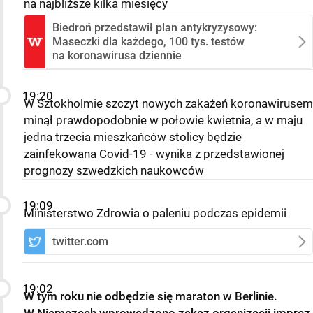
na najbliższe kilka miesięcy
Biedroń przedstawił plan antykryzysowy:
Maseczki dla każdego, 100 tys. testów
na koronawirusa dziennie
19:20
W Sztokholmie szczyt nowych zakażeń koronawirusem
minął prawdopodobnie w połowie kwietnia, a w maju
jedna trzecia mieszkańców stolicy będzie
zainfekowana Covid-19 - wynika z przedstawionej
prognozy szwedzkich naukowców
19:09
Ministerstwo Zdrowia o paleniu podczas epidemii
twitter.com
19:02
W tym roku nie odbędzie się maraton w Berlinie.
W Niemczech wprowadzono zakaz organizacji imprez