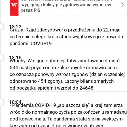
wyglądają kulisy przygotowywania wyborów
przez PiS
18:22
Gruzja. Rząd zdecydował o przedłużeniu do 22 maja
na terenie całego kraju stanu wyjątkowego z powodu
pandemii COVID-19
18:15
Włochy. W ciągu ostatniej doby zanotowano śmierć
534 następnych osób zakażonych koronawirusem,
co oznacza ponowny wzrost zgonów (dzień wcześniej
odnotowano 454 zgony). Łączny bilans zmarłych
od początku epidemii wzrósł do 24648
18:04
- Pandemia COVID-19 „spłaszcza się” a kraj zamierza
wrócić do normalnego życia po zakończeniu ramadanu
pod koniec maja. Ta pandemia stała się największym
kryzysem od czasu drugiej wojny światowej