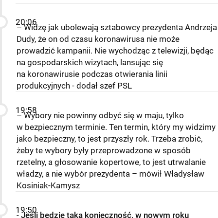
20:06
– Widzę jak ubolewają sztabowcy prezydenta Andrzeja
Dudy, że on od czasu koronawirusa nie może
prowadzić kampanii. Nie wychodząc z telewizji, będąc
na gospodarskich wizytach, lansując się
na koronawirusie podczas otwierania linii
produkcyjnych - dodał szef PSL
19:58
– Wybory nie powinny odbyć się w maju, tylko
w bezpiecznym terminie. Ten termin, który my widzimy
jako bezpieczny, to jest przyszły rok. Trzeba zrobić,
żeby te wybory były przeprowadzone w sposób
rzetelny, a głosowanie kopertowe, to jest utrwalanie
władzy, a nie wybór prezydenta – mówił Władysław
Kosiniak-Kamysz
19:50
-
Jeśli będzie taka konieczność, w nowym roku