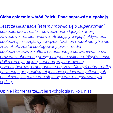
Cicha epidemia wśród Polek. Dane naprawdę niepokoją
Jeszcze kilkanaście lat temu mówiło się o „superwoman” –
kobiecie, która miała z powodzeniem łączyć karierę
zawodową, macierzyństwo, atrakcyjny wygląd, aktywność
społeczną i szczęśliwy związek. Dziś ten model nie tylko nie
zniknął, ale został spotęgowany przez media
społecznościowe, kulturę nieustannego porównywania się
oraz wszechobecną presję osiągania sukcesu. Współczesna
Polka ma być piękna, zadbana, wysportowana,
przedsiębiorcza, emocjonalnie dojrzała. Ma być dobrą matką,
partnerką i przyjaciółką. A jeśli nie spełnia wszystkich tych
oczekiwań, często sama staje się swoim najsurowszym
sędzią.
Opinie i komentarze
Życie
Psychologia
Tylko u Nas