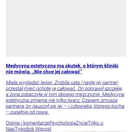
Medycyna estetyczna ma skutek, o którym kliniki
nie mówią. „Nie chcę jej całować”
Miała wyglądać lepiej. Zrobiła usta i nagle jej partner
przestał mieć ochotę ją całować. On poprawił szczękę,
a żona zobaczyła w nim obcego mężczyznę. Medycyna
estetyczna zmienia nie tylko twarz. Czasem zmusza
partnera, by nauczył się jej – i człowieka, którego kocha
– zupełnie od nowa.
Opinie i komentarze
Psychologia
Życie
Tylko u
Nas
Tygodnik Wprost