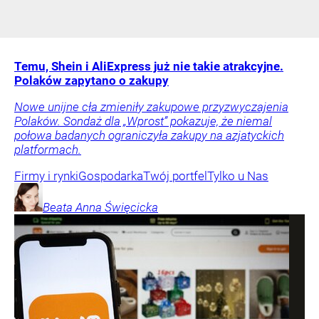
Temu, Shein i AliExpress już nie takie atrakcyjne.
Polaków zapytano o zakupy
Nowe unijne cła zmieniły zakupowe przyzwyczajenia
Polaków. Sondaż dla „Wprost” pokazuje, że niemal
połowa badanych ograniczyła zakupy na azjatyckich
platformach.
Firmy i rynki
Gospodarka
Twój portfel
Tylko u Nas
Beata Anna
Święcicka