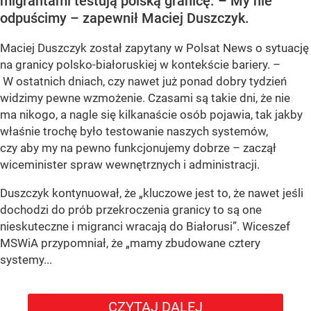
migrantami testują polską granicę. – My nie
odpuścimy – zapewnił Maciej Duszczyk.
Maciej Duszczyk został zapytany w Polsat News o sytuację
na granicy polsko-białoruskiej w kontekście bariery. –
W ostatnich dniach, czy nawet już ponad dobry tydzień
widzimy pewne wzmożenie. Czasami są takie dni, że nie
ma nikogo, a nagle się kilkanaście osób pojawia, tak jakby
właśnie trochę było testowanie naszych systemów,
czy aby my na pewno funkcjonujemy dobrze – zaczął
wiceminister spraw wewnętrznych i administracji.
Duszczyk kontynuował, że „kluczowe jest to, że nawet jeśli
dochodzi do prób przekroczenia granicy to są one
nieskuteczne i migranci wracają do Białorusi”. Wiceszef
MSWiA przypomniał, że „mamy zbudowane cztery
systemy...
CZYTAJ DALEJ