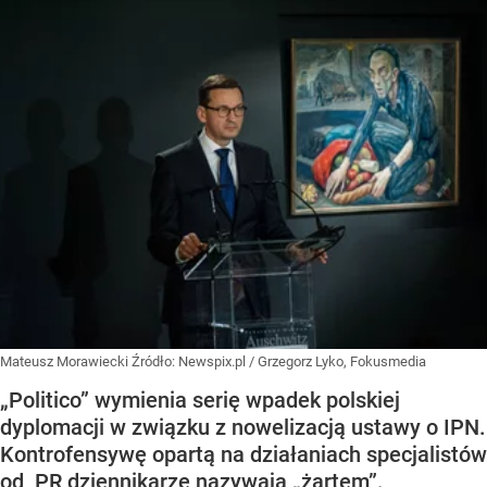
Mateusz Morawiecki
Źródło:
Newspix.pl
/
Grzegorz Lyko, Fokusmedia
„Politico” wymienia serię wpadek polskiej
dyplomacji w związku z nowelizacją ustawy o IPN.
Kontrofensywę opartą na działaniach specjalistów
od PR dziennikarze nazywają „żartem”.