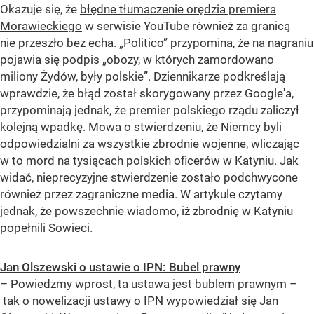
Okazuje się, że
błędne tłumaczenie orędzia premiera
Morawieckiego
w serwisie YouTube również za granicą
nie przeszło bez echa. „Politico” przypomina, że na nagraniu
pojawia się podpis „obozy, w których zamordowano
miliony Żydów, były polskie”. Dziennikarze podkreślają
wprawdzie, że błąd został skorygowany przez Google'a,
przypominają jednak, że premier polskiego rządu zaliczył
kolejną wpadkę. Mowa o stwierdzeniu, że Niemcy byli
odpowiedzialni za wszystkie zbrodnie wojenne, wliczając
w to mord na tysiącach polskich oficerów w Katyniu. Jak
widać, nieprecyzyjne stwierdzenie zostało podchwycone
również przez zagraniczne media. W artykule czytamy
jednak, że powszechnie wiadomo, iż zbrodnię w Katyniu
popełnili Sowieci.
Jan Olszewski o ustawie o IPN: Bubel prawny
– Powiedzmy wprost, ta ustawa jest bublem prawnym –
tak o nowelizacji ustawy o IPN wypowiedział się Jan