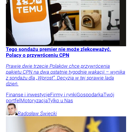
Tego sondażu premier nie może zlekceważyć.
Polacy o przywróceniu CPN
Prawie dwie trzecie Polaków chce przywrócenia
pakietu CPN na dwa ostatnie tygodnie wakacji – wynika
z sondażu dla „Wprost”. Decyzja w tej sprawie lada
dzień.
Finanse i inwestycje
Firmy i rynki
Gospodarka
Twój
portfel
Motoryzacja
Tylko u Nas
Radosław
Święcki