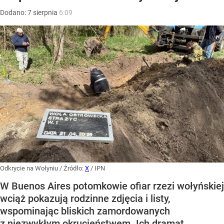
Dodano:
7
sierpnia
6:09
Odkrycie na Wołyniu
/ Źródło:
X
/
IPN
W Buenos Aires potomkowie ofiar rzezi wołyńskiej
wciąż pokazują rodzinne zdjęcia i listy,
wspominając bliskich zamordowanych
z niezwykłym okrucieństwem. Ich dramat