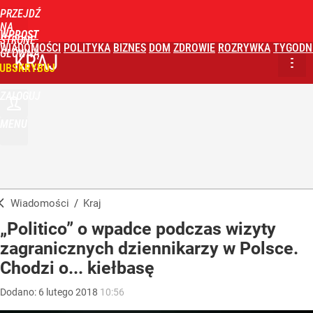
PRZEJDŹ
NA
WPROST
STRONĘ
WIADOMOŚCI
POLITYKA
BIZNES
DOM
ZDROWIE
ROZRYWKA
TYGODN
GŁÓWNĄ
KRAJ
UBSKRYBUJ
ZALOGUJ
MENU
Wiadomości
/
Kraj
„Politico” o wpadce podczas wizyty
zagranicznych dziennikarzy w Polsce.
Chodzi o... kiełbasę
Dodano:
6
lutego
2018
10:56