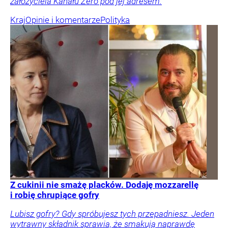
założyciela Kanału Zero pod jej adresem.
Kraj
Opinie i komentarze
Polityka
Z cukinii nie smażę placków. Dodaję mozzarellę
i robię chrupiące gofry
Lubisz gofry? Gdy spróbujesz tych przepadniesz. Jeden
wytrawny składnik sprawia, że smakują naprawdę