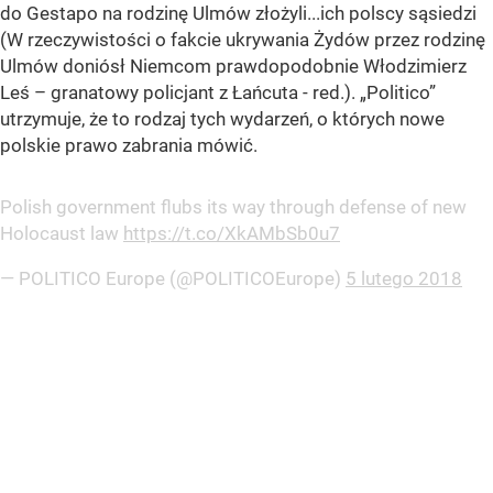
do Gestapo na rodzinę Ulmów złożyli...ich polscy sąsiedzi
(W rzeczywistości o fakcie ukrywania Żydów przez rodzinę
Ulmów doniósł Niemcom prawdopodobnie Włodzimierz
Leś – granatowy policjant z Łańcuta - red.). „Politico”
utrzymuje, że to rodzaj tych wydarzeń, o których nowe
polskie prawo zabrania mówić.
Polish government flubs its way through defense of new
Holocaust law
https://t.co/XkAMbSb0u7
— POLITICO Europe (@POLITICOEurope)
5 lutego 2018