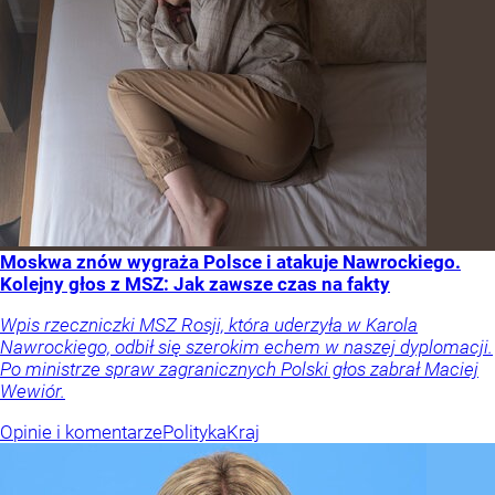
Moskwa znów wygraża Polsce i atakuje Nawrockiego.
Kolejny głos z MSZ: Jak zawsze czas na fakty
Wpis rzeczniczki MSZ Rosji, która uderzyła w Karola
Nawrockiego, odbił się szerokim echem w naszej dyplomacji.
Po ministrze spraw zagranicznych Polski głos zabrał Maciej
Wewiór.
Opinie i komentarze
Polityka
Kraj