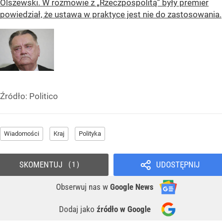
Olszewski. W rozmowie z „Rzeczpospolitą” były premier
powiedział, że ustawa w praktyce jest nie do zastosowania.
Źródło:
Politico
Wiadomości
Kraj
Polityka
SKOMENTUJ
UDOSTĘPNIJ
1
Obserwuj nas
w
Google News
Dodaj jako
źródło w Google