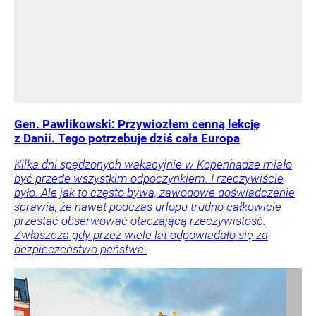
Gen. Pawlikowski: Przywiozłem cenną lekcję
z Danii. Tego potrzebuje dziś cała Europa
Kilka dni spędzonych wakacyjnie w Kopenhadze miało
być przede wszystkim odpoczynkiem. I rzeczywiście
było. Ale jak to często bywa, zawodowe doświadczenie
sprawia, że nawet podczas urlopu trudno całkowicie
przestać obserwować otaczającą rzeczywistość.
Zwłaszcza gdy przez wiele lat odpowiadało się za
bezpieczeństwo państwa.