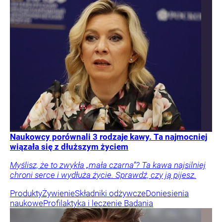
Naukowcy porównali 3 rodzaje kawy. Ta najmocniej
wiązała się z dłuższym życiem
Myślisz, że to zwykła „mała czarna”? Ta kawa najsilniej
chroni serce i wydłuża życie. Sprawdź, czy ją pijesz.
Produkty
Żywienie
Składniki odżywcze
Doniesienia
naukowe
Profilaktyka i leczenie
Badania