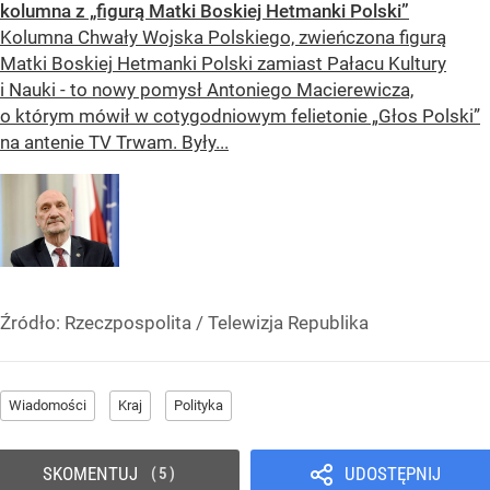
kolumna z „figurą Matki Boskiej Hetmanki Polski”
Kolumna Chwały Wojska Polskiego, zwieńczona figurą
Matki Boskiej Hetmanki Polski zamiast Pałacu Kultury
i Nauki - to nowy pomysł Antoniego Macierewicza,
o którym mówił w cotygodniowym felietonie „Głos Polski”
na antenie TV Trwam. Były...
Źródło:
Rzeczpospolita
/
Telewizja Republika
Wiadomości
Kraj
Polityka
SKOMENTUJ
UDOSTĘPNIJ
5