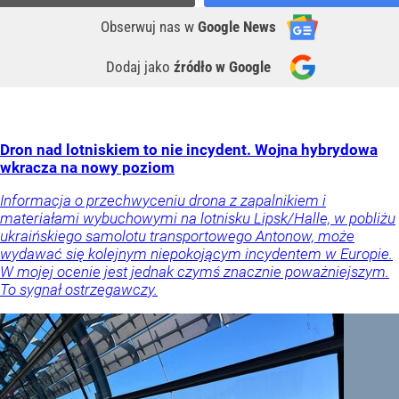
Obserwuj nas
w
Google News
Dodaj jako
źródło w Google
Dron nad lotniskiem to nie incydent. Wojna hybrydowa
wkracza na nowy poziom
Informacja o przechwyceniu drona z zapalnikiem i
materiałami wybuchowymi na lotnisku Lipsk/Halle, w pobliżu
ukraińskiego samolotu transportowego Antonow, może
wydawać się kolejnym niepokojącym incydentem w Europie.
W mojej ocenie jest jednak czymś znacznie poważniejszym.
To sygnał ostrzegawczy.