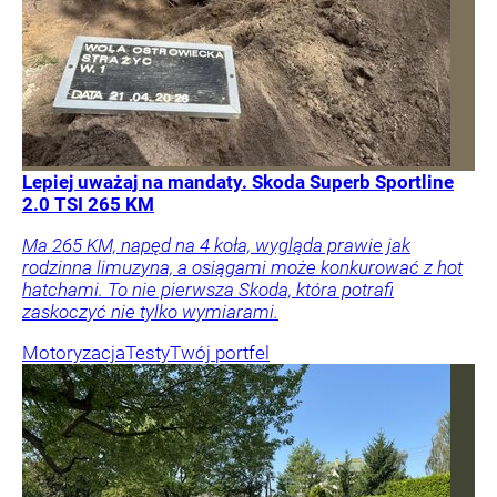
Lepiej uważaj na mandaty. Skoda Superb Sportline
2.0 TSI 265 KM
Ma 265 KM, napęd na 4 koła, wygląda prawie jak
rodzinna limuzyna, a osiągami może konkurować z hot
hatchami. To nie pierwsza Skoda, która potrafi
zaskoczyć nie tylko wymiarami.
Motoryzacja
Testy
Twój portfel