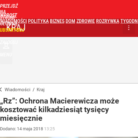
PRZEJDŹ
NA
WPROST
STRONĘ
WIADOMOŚCI
POLITYKA
BIZNES
DOM
ZDROWIE
ROZRYWKA
TYGODN
GŁÓWNĄ
KRAJ
UBSKRYBUJ
ZALOGUJ
MENU
Wiadomości
/
Kraj
„Rz”: Ochrona Macierewicza może
kosztować kilkadziesiąt tysięcy
miesięcznie
Dodano:
14
maja
2018
13:25