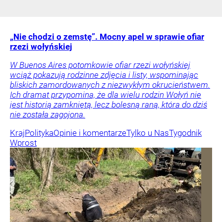
„Nie chodzi o zemstę”. Mocny apel w sprawie ofiar
rzezi wołyńskiej
W Buenos Aires potomkowie ofiar rzezi wołyńskiej
wciąż pokazują rodzinne zdjęcia i listy, wspominając
bliskich zamordowanych z niezwykłym okrucieństwem.
Ich dramat przypomina, że dla wielu rodzin Wołyń nie
jest historią zamkniętą, lecz bolesną raną, która do dziś
nie została zagojona.
Kraj
Polityka
Opinie i komentarze
Tylko u Nas
Tygodnik
Wprost