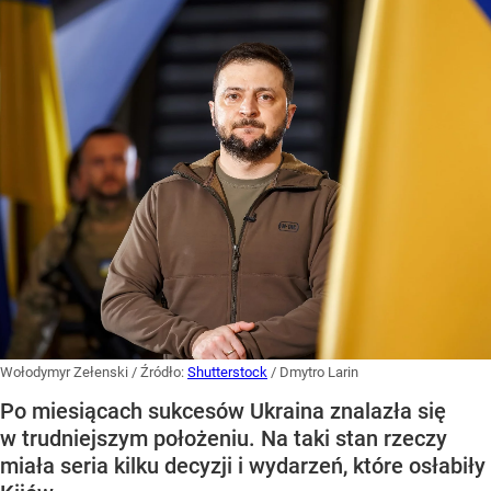
Wołodymyr Zełenski
/ Źródło:
Shutterstock
/
Dmytro Larin
Po miesiącach sukcesów Ukraina znalazła się
w trudniejszym położeniu. Na taki stan rzeczy
miała seria kilku decyzji i wydarzeń, które osłabiły