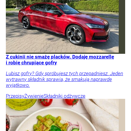
Z cukinii nie smażę placków. Dodaję mozzarellę
i robię chrupiące gofry
Lubisz gofry? Gdy spróbujesz tych przepadniesz. Jeden
wytrawny składnik sprawia, że smakują naprawdę
wyjątkowo.
Przepisy
Żywienie
Składniki odżywcze