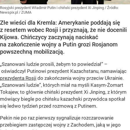
Rosyjski prezydent Władimir Putin i chiński prezydent Xi Jinping
/ Źródło:
Newspix.pl
/
ZUMA
Złe wieści dla Kremla: Amerykanie poddają się
z resetem wobec Rosji i przyznają, że nie docenili
Kijowa. Chińczycy zaczynają naciskać
na zakończenie wojny a Putin grozi Rosjanom
powszechną mobilizacją.
„Szanowani ludzie prosili, żebym to powiedział” –
oświadczył Putinowi prezydent Kazachstanu, namawiając
prezydenta Rosji
do zakończenia wojny przeciw Ukrainie.
„Szanowani ludzie”, których miał na myśli Kasym-Żomart
Tokajew, to głównie chiński prezydent Xi Jinping, z którym
mówiący biegle po chińsku kazachski przywódca spotkał
się ledwo tydzień przed rozmową z Putinem.
Pekin nie po raz pierwszy sygnalizuje rozczarowanie
przebiegiem zastępczej wojny z Zachodem, jaką w jego