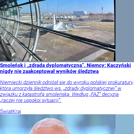
Smoleńsk i „zdrada dyplomatyczna”. Niemcy: Kaczyński
nigdy nie zaakceptował wyników śledztwa
Niemiecki dziennik odniósł się do wyroku polskiej prokuratury,
która umorzyła śledztwo ws. „zdrady dyplomatycznej” w
związku z katastrofą smoleńską. Według „FAZ” decyzja
„raczej nie uspokoi sytuacji”.
Świat
Kraj