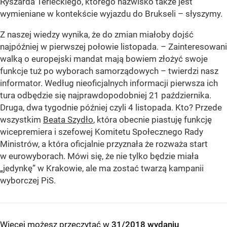
Ryszarda Terleckiego, którego nazwisko także jest
wymieniane w kontekście wyjazdu do Brukseli – słyszymy.
Z naszej wiedzy wynika, że do zmian miałoby dojść
najpóźniej w pierwszej połowie listopada. – Zainteresowani
walką o europejski mandat mają bowiem złożyć swoje
funkcje tuż po wyborach samorządowych – twierdzi nasz
informator. Według nieoficjalnych informacji pierwsza ich
tura odbędzie się najprawdopodobniej 21 października.
Druga, dwa tygodnie później czyli 4 listopada. Kto? Przede
wszystkim
Beata Szydło
, która obecnie piastuję funkcję
wicepremiera i szefowej Komitetu Społecznego Rady
Ministrów, a która oficjalnie przyznała że rozważa start
w eurowyborach. Mówi się, że nie tylko będzie miała
„jedynkę” w Krakowie, ale ma zostać twarzą kampanii
wyborczej PiS.
Więcej możesz przeczytać w
31/2018 wydaniu