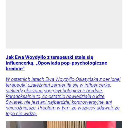
Jak Ewa Woydyłło z terapeutki stała się
influencerką. „Opowiada pop-psychologiczne
brednie”
W ostatnich latach Ewa Woydyłło-Osiatyńska z cenionej
terapeutki uzależnień zamieniła się w influencerkę,
niekiedy głoszącą pop-psychologiczne brednie.
Paradoksalnie to, co ostatnio powiedziała o Idze
Świątek, nie jest ani najbardziej kontrowersyjne, ani
najgroźniejsze. Problem w tym, że wszyscy udawali, że
tego nie widzą.