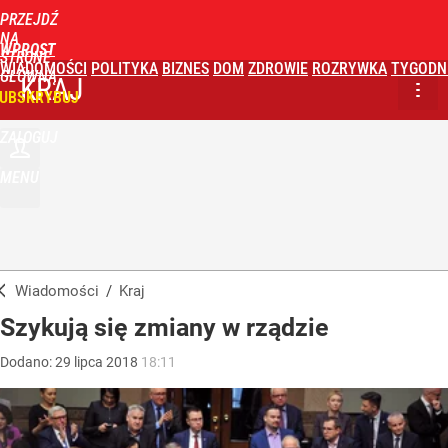
PRZEJDŹ
NA
WPROST
STRONĘ
WIADOMOŚCI
POLITYKA
BIZNES
DOM
ZDROWIE
ROZRYWKA
TYGODN
GŁÓWNĄ
KRAJ
UBSKRYBUJ
ZALOGUJ
MENU
Wiadomości
/
Kraj
Szykują się zmiany w rządzie
Dodano:
29
lipca
2018
18:11