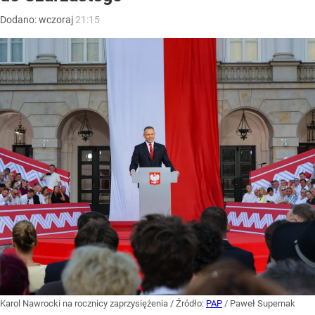
Dodano:
wczoraj
21:15
Karol Nawrocki na rocznicy zaprzysiężenia
/ Źródło:
PAP
/
Paweł Supernak