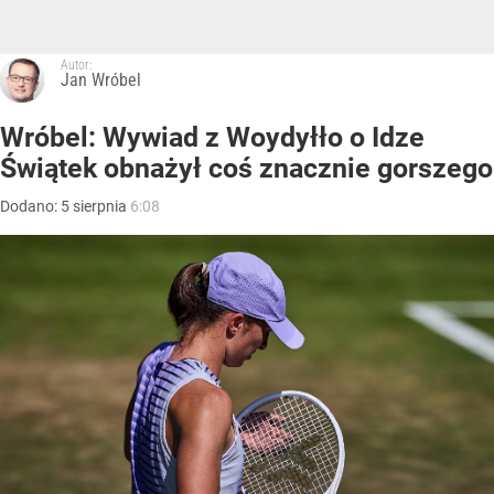
Autor:
Jan Wróbel
Wróbel: Wywiad z Woydyłło o Idze
Świątek obnażył coś znacznie gorszego
Dodano:
5
sierpnia
6:08