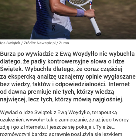
Iga Świątek
/ Źródło:
Newspix.pl
/
Zuma
Burza po wywiadzie z Ewą Woydyłło nie wybuchła
dlatego, że padły kontrowersyjne słowa o Idze
Świątek. Wybuchła dlatego, że coraz częściej
za ekspercką analizę uznajemy opinie wygłaszane
bez wiedzy, faktów i odpowiedzialności. Internet
od dawna premiuje nie tych, którzy wiedzą
najwięcej, lecz tych, którzy mówią najgłośniej.
Wywiad o Idze Swiątek z Ewą Woydyłło, terapeutką
uzależnień, wywołał takie zamieszanie, że aż jego twórcy
zdjęli go z Internetu. I jeszcze się pokajali. Tyle że...
rozmówczyni bardzo sprawnie posłużyła się językiem