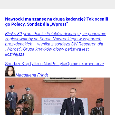
Nawrocki ma szansę na drugą kadencję? Tak ocenili
go Polacy. Sondaż dla „Wprost”
Blisko 39 proc. Polek i Polaków deklaruje, że ponownie
zagłosowałoby na Karola Nawrockiego w wyborach
prezydenckich – wynika z sondażu SW Research dla
„Wprost”. Grupa krytyków głowy państwa jest
liczniejsza.
Sondaże
Kraj
Tylko u Nas
Polityka
Opinie i komentarze
Magdalena
Frindt