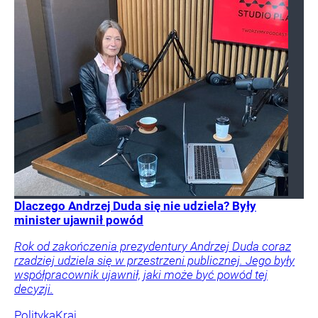
Dlaczego Andrzej Duda się nie udziela? Były
minister ujawnił powód
Rok od zakończenia prezydentury Andrzej Duda coraz
rzadziej udziela się w przestrzeni publicznej. Jego były
współpracownik ujawnił, jaki może być powód tej
decyzji.
Polityka
Kraj