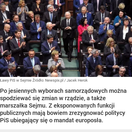
Ławy PiS w Sejmie
Źródło:
Newspix.pl
/
Jacek Herok
Po jesiennych wyborach samorządowych można
spodziewać się zmian w rządzie, a także
marszałka Sejmu. Z eksponowanych funkcji
publicznych mają bowiem zrezygnować politycy
PiS ubiegający się o mandat europosła.