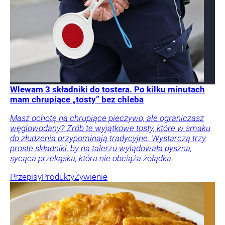
Wlewam 3 składniki do tostera. Po kilku minutach
mam chrupiące „tosty” bez chleba
Masz ochotę na chrupiące pieczywo, ale ograniczasz
węglowodany? Zrób te wyjątkowe tosty, które w smaku
do złudzenia przypominają tradycyjne. Wystarczą trzy
proste składniki, by na talerzu wylądowała pyszna,
sycąca przekąska, która nie obciąża żołądka.
Przepisy
Produkty
Żywienie