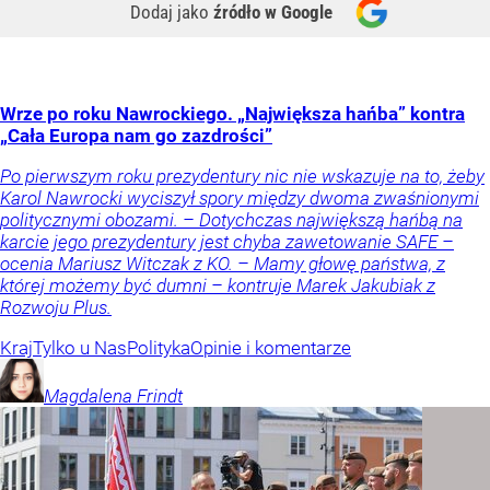
Dodaj jako
źródło w Google
Wrze po roku Nawrockiego. „Największa hańba” kontra
„Cała Europa nam go zazdrości”
Po pierwszym roku prezydentury nic nie wskazuje na to, żeby
Karol Nawrocki wyciszył spory między dwoma zwaśnionymi
politycznymi obozami. – Dotychczas największą hańbą na
karcie jego prezydentury jest chyba zawetowanie SAFE –
ocenia Mariusz Witczak z KO. – Mamy głowę państwa, z
której możemy być dumni – kontruje Marek Jakubiak z
Rozwoju Plus.
Kraj
Tylko u Nas
Polityka
Opinie i komentarze
Magdalena
Frindt