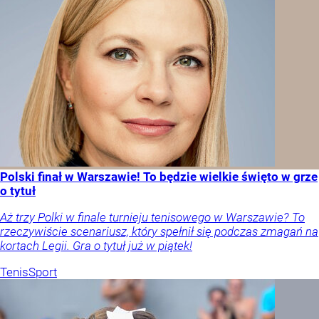
Polski finał w Warszawie! To będzie wielkie święto w grze
o tytuł
Aż trzy Polki w finale turnieju tenisowego w Warszawie? To
rzeczywiście scenariusz, który spełnił się podczas zmagań na
kortach Legii. Gra o tytuł już w piątek!
Tenis
Sport