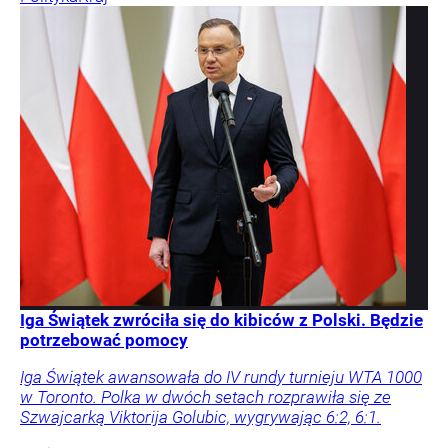
Iga Świątek zwróciła się do kibiców z Polski. Będzie
potrzebować pomocy
Iga Świątek awansowała do IV rundy turnieju WTA 1000
w Toronto. Polka w dwóch setach rozprawiła się ze
Szwajcarką Viktorija Golubic, wygrywając 6:2, 6:1.