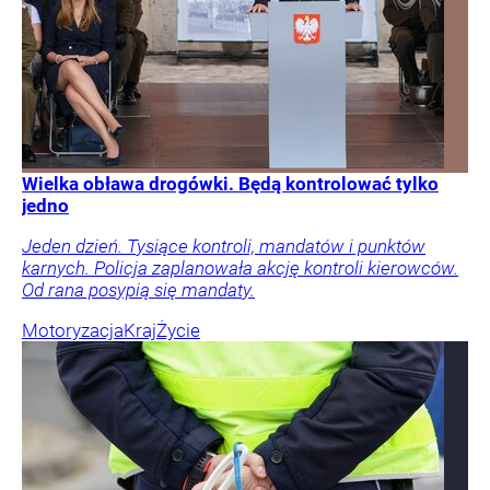
Wielka obława drogówki. Będą kontrolować tylko
jedno
Jeden dzień. Tysiące kontroli, mandatów i punktów
karnych. Policja zaplanowała akcję kontroli kierowców.
Od rana posypią się mandaty.
Motoryzacja
Kraj
Życie