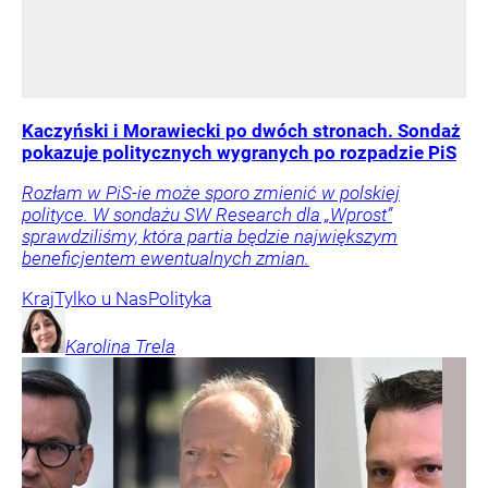
Kaczyński i Morawiecki po dwóch stronach. Sondaż
pokazuje politycznych wygranych po rozpadzie PiS
Rozłam w PiS-ie może sporo zmienić w polskiej
polityce. W sondażu SW Research dla „Wprost”
sprawdziliśmy, która partia będzie największym
beneficjentem ewentualnych zmian.
Kraj
Tylko u Nas
Polityka
Karolina
Trela