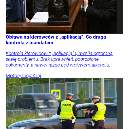
Obława na kierowców z „aplikacją”. Co druga
kontrola z mandatem
Kontrola kierowców z „aplikacją” ujawniła ogromną
skalę problemu. Brak uprawnień, podrobione
dokumenty, a nawet jazda pod wpływem alkoholu.
Motoryzacja
Kraj