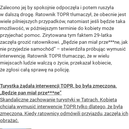
Zalecono jej by spokojnie odpoczęła i potem ruszyła
w dalszą drogę. Ratownik TOPR tłumaczył, że obecnie jest
wiele pilniejszych przypadków, natomiast jeśli będzie taka
możliwość, w późniejszym terminie do kobiety może
przyjechać pomoc. Zirytowana tym faktem 29-latka
zaczęła grozić ratownikowi. „Będzie pan miał prze***ne, jak
nie przyjedzie samochód” – stwierdziła próbując wymusić
interwencję. Ratownik TOPR tłumacząc, że w wielu
miejscach ludzie walczą o życie, przekazał kobiecie,
że zgłosi całą sprawę na policję.
Turystka żądała interwencji TOPR, bo była zmęczona.
„Będzie pan miał prze***ne”
Skandaliczne zachowanie turystyki w Tatrach. Kobieta
chciała wymusić interwencję TOPR tylko dlatego, że była
zmęczona. Kiedy ratownicy odmówili przyjazdu, zaczęła ich
obrażać.