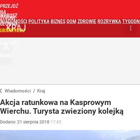
PRZEJDŹ
NA
WPROST
STRONĘ
WIADOMOŚCI
POLITYKA
BIZNES
DOM
ZDROWIE
ROZRYWKA
TYGODN
GŁÓWNĄ
KRAJ
UBSKRYBUJ
ZALOGUJ
MENU
Wiadomości
/
Kraj
Akcja ratunkowa na Kasprowym
Wierchu. Turysta zwieziony kolejką
Dodano:
21
sierpnia
2018
17:45