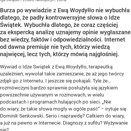
Burza po wywiadzie z Ewą Woydyłło nie wybuchła
dlatego, że padły kontrowersyjne słowa o Idze
Świątek. Wybuchła dlatego, że coraz częściej
za ekspercką analizę uznajemy opinie wygłaszane
bez wiedzy, faktów i odpowiedzialności. Internet
od dawna premiuje nie tych, którzy wiedzą
najwięcej, lecz tych, którzy mówią najgłośniej.
Wywiad o Idze Swiątek z Ewą Woydyłło, terapeutką
uzależnień, wywołał takie zamieszanie, że aż jego twórcy
zdjęli go z Internetu. I jeszcze się pokajali. Tyle że...
rozmówczyni bardzo sprawnie posłużyła się językiem
powszechnie używanym w rozmowach, w wielu
podcastach i programach hulających po sieci. „Nie
do wiary, że takie słowa mogły w ogóle paść” – irytuje się
Dominik Senkowski. Serio i naprawdę? Całkiem do wiary,
a już na pewno w Internecie. Diagnozy z sufitu? Wyżywanie
się?