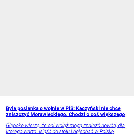
Była posłanka o wojnie w PiS: Kaczyński nie chce
zniszczyć Morawieckiego. Chodzi o coś większego
Głęboko wierzę, że oni wciąż mogą znaleźć powód, dla
którego warto usiąść do stołu i pojechać w Polskę