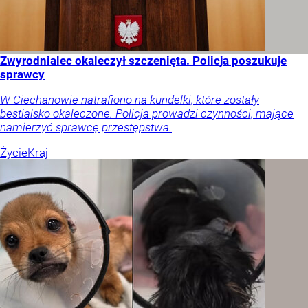
Zwyrodnialec okaleczył szczenięta. Policja poszukuje
sprawcy
W Ciechanowie natrafiono na kundelki, które zostały
bestialsko okaleczone. Policja prowadzi czynności, mające
namierzyć sprawcę przestępstwa.
Życie
Kraj