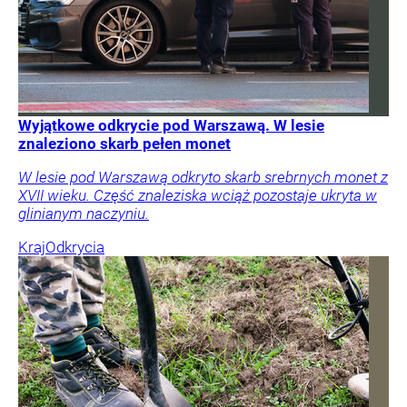
Wyjątkowe odkrycie pod Warszawą. W lesie
znaleziono skarb pełen monet
W lesie pod Warszawą odkryto skarb srebrnych monet z
XVII wieku. Część znaleziska wciąż pozostaje ukryta w
glinianym naczyniu.
Kraj
Odkrycia