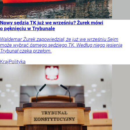
Nowy sędzia TK już we wrześniu? Żurek mówi
o pęknięciu w Trybunale
Waldemar Żurek zapowiedział, że już we wrześniu Sejm
może wybrać ósmego sędziego TK. Według niego jesienią
Trybunał czeka przełom.
Kraj
Polityka