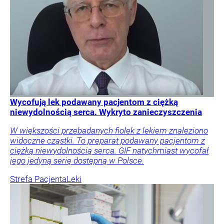
Wycofują lek podawany pacjentom z ciężką
niewydolnością serca. Wykryto zanieczyszczenia
W większości przebadanych fiolek z lekiem znaleziono
widoczne cząstki. To preparat podawany pacjentom z
ciężką niewydolnością serca. GIF natychmiast wycofał
jego jedyną serię dostępną w Polsce.
Strefa Pacjenta
Leki