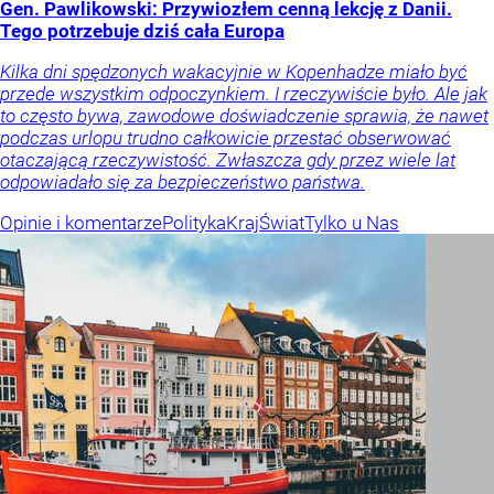
Gen. Pawlikowski: Przywiozłem cenną lekcję z Danii.
Tego potrzebuje dziś cała Europa
Kilka dni spędzonych wakacyjnie w Kopenhadze miało być
przede wszystkim odpoczynkiem. I rzeczywiście było. Ale jak
to często bywa, zawodowe doświadczenie sprawia, że nawet
podczas urlopu trudno całkowicie przestać obserwować
otaczającą rzeczywistość. Zwłaszcza gdy przez wiele lat
odpowiadało się za bezpieczeństwo państwa.
Opinie i komentarze
Polityka
Kraj
Świat
Tylko u Nas