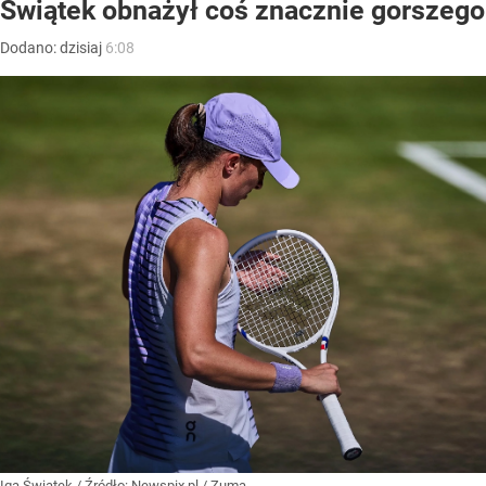
Świątek obnażył coś znacznie gorszego
Dodano:
dzisiaj
6:08
Iga Świątek
/ Źródło:
Newspix.pl
/
Zuma