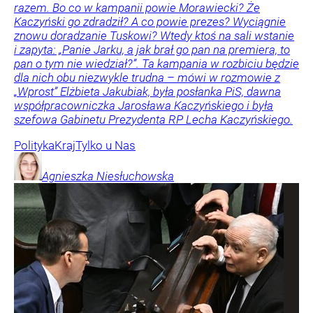
razem. Bo co w kampanii powie Morawiecki? Że
Kaczyński go zdradził? A co powie prezes? Wyciągnie
znowu doradzanie Tuskowi? Wtedy ktoś na sali wstanie
i zapyta: „Panie Jarku, a jak brał go pan na premiera, to
pan o tym nie wiedział?”. Ta kampania w rozbiciu będzie
dla nich obu niezwykle trudna – mówi w rozmowie z
„Wprost” Elżbieta Jakubiak, była posłanka PiS, dawna
współpracowniczka Jarosława Kaczyńskiego i była
szefowa Gabinetu Prezydenta RP Lecha Kaczyńskiego.
Polityka
Kraj
Tylko u Nas
Agnieszka
Niesłuchowska