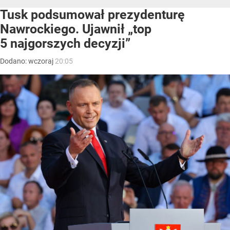
Tusk podsumował prezydenturę
Nawrockiego. Ujawnił „top
5 najgorszych decyzji”
Dodano:
wczoraj
20:05