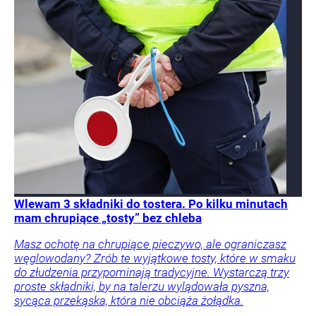
Wlewam 3 składniki do tostera. Po kilku minutach
mam chrupiące „tosty” bez chleba
Masz ochotę na chrupiące pieczywo, ale ograniczasz
węglowodany? Zrób te wyjątkowe tosty, które w smaku
do złudzenia przypominają tradycyjne. Wystarczą trzy
proste składniki, by na talerzu wylądowała pyszna,
sycąca przekąska, która nie obciąża żołądka.