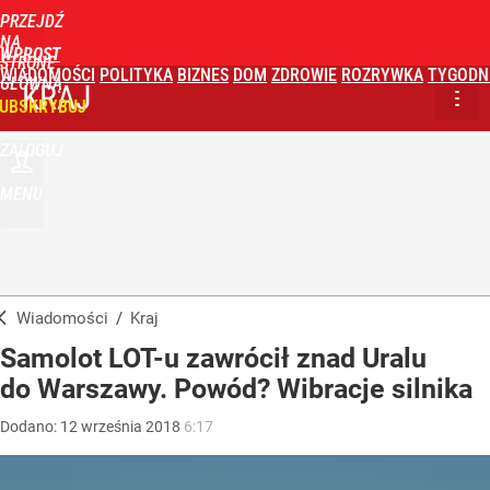
PRZEJDŹ
NA
WPROST
STRONĘ
WIADOMOŚCI
POLITYKA
BIZNES
DOM
ZDROWIE
ROZRYWKA
TYGODN
GŁÓWNĄ
KRAJ
UBSKRYBUJ
ZALOGUJ
MENU
Wiadomości
/
Kraj
Samolot LOT-u zawrócił znad Uralu
do Warszawy. Powód? Wibracje silnika
Dodano:
12
września
2018
6:17