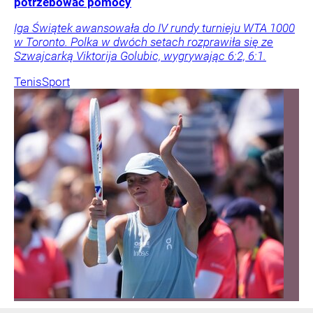
potrzebować pomocy
Iga Świątek awansowała do IV rundy turnieju WTA 1000
w Toronto. Polka w dwóch setach rozprawiła się ze
Szwajcarką Viktorija Golubic, wygrywając 6:2, 6:1.
Tenis
Sport