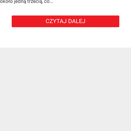
około jedną trzecią, co...
CZYTAJ DALEJ