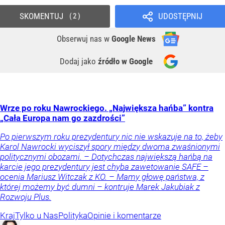
SKOMENTUJ
UDOSTĘPNIJ
2
Obserwuj nas
w
Google News
Dodaj jako
źródło w Google
Wrze po roku Nawrockiego. „Największa hańba” kontra
„Cała Europa nam go zazdrości”
Po pierwszym roku prezydentury nic nie wskazuje na to, żeby
Karol Nawrocki wyciszył spory między dwoma zwaśnionymi
politycznymi obozami. – Dotychczas największą hańbą na
karcie jego prezydentury jest chyba zawetowanie SAFE –
ocenia Mariusz Witczak z KO. – Mamy głowę państwa, z
której możemy być dumni – kontruje Marek Jakubiak z
Rozwoju Plus.
Kraj
Tylko u Nas
Polityka
Opinie i komentarze