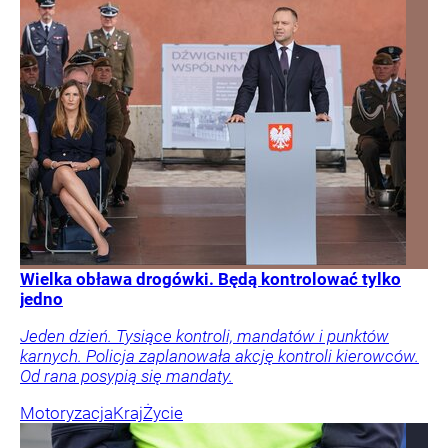
Wielka obława drogówki. Będą kontrolować tylko
jedno
Jeden dzień. Tysiące kontroli, mandatów i punktów
karnych. Policja zaplanowała akcję kontroli kierowców.
Od rana posypią się mandaty.
Motoryzacja
Kraj
Życie