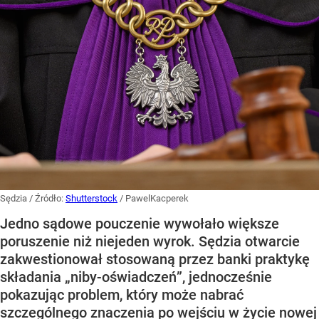
Sędzia
/ Źródło:
Shutterstock
/
PawelKacperek
Jedno sądowe pouczenie wywołało większe
poruszenie niż niejeden wyrok. Sędzia otwarcie
zakwestionował stosowaną przez banki praktykę
składania „niby-oświadczeń”, jednocześnie
pokazując problem, który może nabrać
szczególnego znaczenia po wejściu w życie nowej