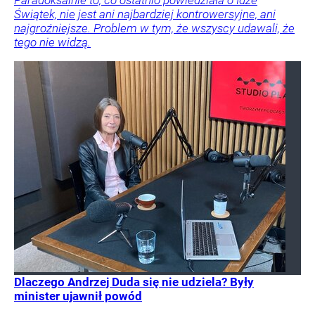
Paradoksalnie to, co ostatnio powiedziała o Idze
Świątek, nie jest ani najbardziej kontrowersyjne, ani
najgroźniejsze. Problem w tym, że wszyscy udawali, że
tego nie widzą.
Dlaczego Andrzej Duda się nie udziela? Były
minister ujawnił powód