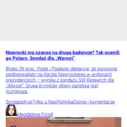
Nawrocki ma szansę na drugą kadencję? Tak ocenili
go Polacy. Sondaż dla „Wprost”
Blisko 39 proc. Polek i Polaków deklaruje, że ponownie
zagłosowałoby na Karola Nawrockiego w wyborach
prezydenckich – wynika z sondażu SW Research dla
„Wprost”. Grupa krytyków głowy państwa jest
liczniejsza.
Sondaże
Kraj
Tylko u Nas
Polityka
Opinie i komentarze
Magdalena
Frindt