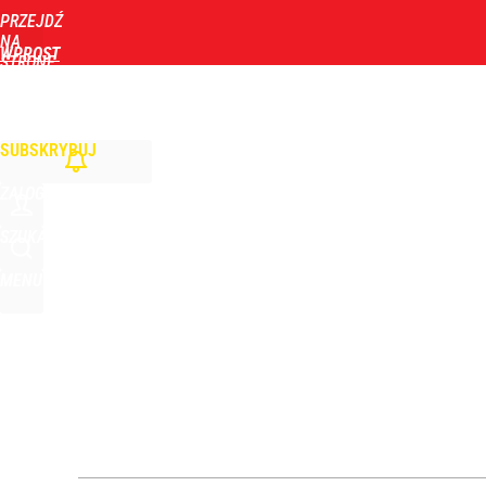
PRZEJDŹ
Udostępnij
NA
WPROST
STRONĘ
GŁÓWNĄ
WIADOMOŚCI
POLITYKA
BIZNES
DOM
ZDROWIE
ROZRYWKA
TYGOD
Stanowski na obchodach rocznicy Nawrockiego. W
SUBSKRYBUJ
5
ZALOGUJ
Narzekają na Nawrockiego „jak ktoś taki został 
SZUKAJ
MENU
3
„Nie chodzi o zemstę”. Mocny apel w sprawie ofiar 
dodaj