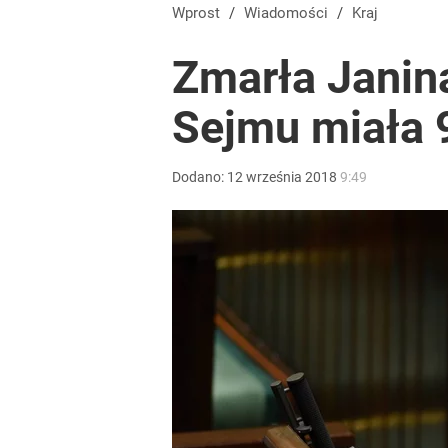
Moskwa znów wygraża Polsce i atakuje Nawrockieg
Wprost
/
Wiadomości
/
Kraj
Zmarła Janin
dodaj
Sejmu miała 9
Rzeczniczka MSZ Rosji ostro o słowach Nawrockie
Dodano:
12
września
2018
9:49
1
Tego sondażu premier nie może zlekceważyć. Pol
8