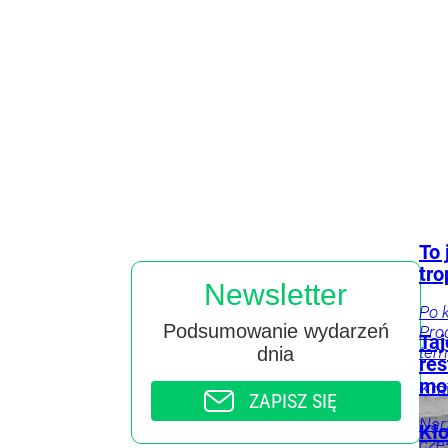
To 
tro
Newsletter
Po 
Podsumowanie wydarzeń
Pro
Taj
tem
dnia
res
mo
Kra
ZAPISZ SIĘ
Nar
Kło
czę