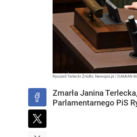
Ryszard Terlecki
Źródło:
Newspix.pl
/
DAMIAN B
Zmarła Janina Terleck
Parlamentarnego PiS Ry