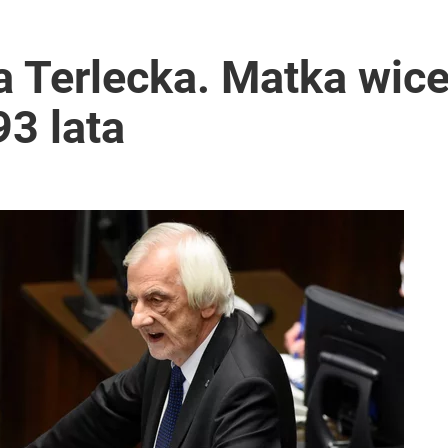
o. Kolejny głos z MSZ: Jak zawsze czas na fakty
a Terlecka. Matka wic
3 lata
go. Sikorski stanął w obronie polskiego prezydenta
acy o przywróceniu CPN