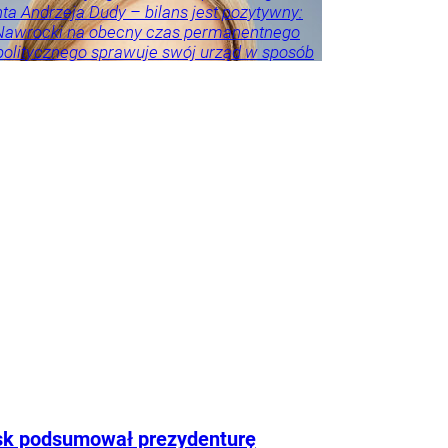
ta Andrzeja Dudy – bilans jest pozytywny:
 Nawrocki na obecny czas permanentnego
politycznego sprawuje swój urząd w sposób
 i adekwatny do wyzwań – akcentuje.
eśnie przestrzega przed porównywaniem
h prezydentów. – Andrzej Duda zdał w paru
ch egzamin celująco, ale jeszcze przez
as będzie niedoceniony, jak kiedyś
er Kwaśniewski, a po latach się to zmieniło
zy były rzecznik Andrzeja Dudy.
Tylko u
ka
howska
sk podsumował prezydenturę