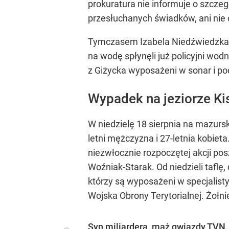
prokuratura nie informuje o szcz
przesłuchanych świadków, ani nie o
Tymczasem Izabela Niedźwiedzka-P
na wodę spłynęli już policyjni wod
z Giżycka wyposażeni w sonar i po
Wypadek na jeziorze Ki
W niedzielę 18 sierpnia na mazursk
letni mężczyzna i 27-letnia kobie
niezwłocznie rozpoczętej akcji pos
Woźniak-Starak. Od niedzieli taflę,
którzy są wyposażeni w specjalisty
Wojska Obrony Terytorialnej. Żołni
Syn miliardera, mąż gwiazdy TVN.