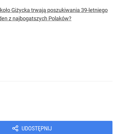
 koło Giżycka trwają poszukiwania 39-letniego
eden z najbogatszych Polaków?
UDOSTĘPNIJ