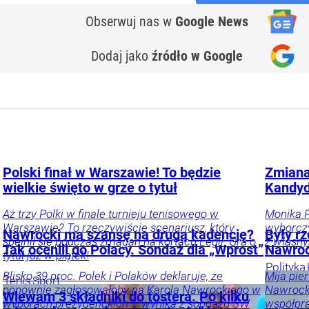
Obserwuj nas
w
Google News
Dodaj jako
źródło w Google
Polski finał w Warszawie! To będzie
Zmiana
wielkie święto w grze o tytuł
Kandyd
Aż trzy Polki w finale turnieju tenisowego w
Monika P
Warszawie? To rzeczywiście scenariusz, który
wyborczy
Nawrocki ma szansę na drugą kadencję?
Były rz
spełnił się podczas zmagań na kortach Legii. Gra o
z własn
Tak ocenili go Polacy. Sondaż dla „Wprost”
Nawroc
tytuł już w piątek!
Polityka
Blisko 39 proc. Polek i Polaków deklaruje, że
Mija pie
Tenis
Sport
ponownie zagłosowałoby na Karola Nawrockiego w
Nawrocki
Wlewam 3 składniki do tostera. Po kilku
wyborach prezydenckich – wynika z sondażu SW
współpra