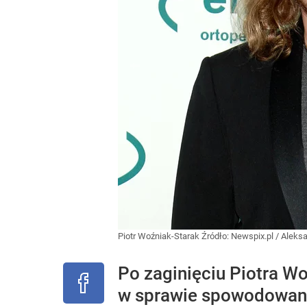
Piotr Woźniak-Starak
Źródło:
Newspix.pl
/
Aleksa
Po zaginięciu Piotra W
w sprawie spowodowan