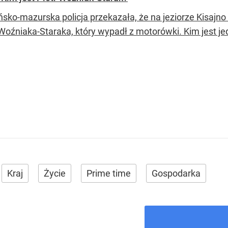
sko-mazurska policja przekazała, że na jeziorze Kisajno
 Woźniaka-Staraka, który wypadł z motorówki. Kim jest j
Kraj
Życie
Prime time
Gospodarka