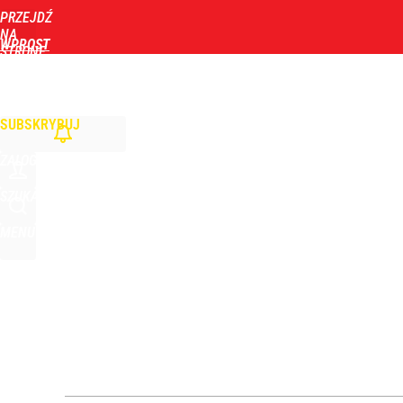
PRZEJDŹ
Udostępnij
NA
WPROST
STRONĘ
GŁÓWNĄ
WIADOMOŚCI
POLITYKA
BIZNES
DOM
ZDROWIE
ROZRYWKA
TYGOD
Polski finał w Warszawie! To będzie wielkie święto 
SUBSKRYBUJ
dodaj
ZALOGUJ
Farmacja: wzrost pod presją. co czeka branżę do 
SZUKAJ
MENU
dodaj
Wrze po roku Nawrockiego. „Największa hańba” ko
16