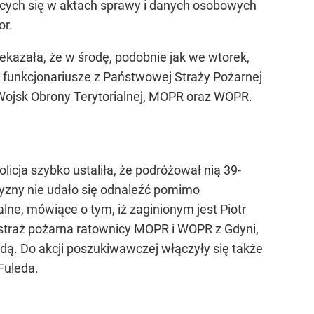
ących się w aktach sprawy i danych osobowych
or.
kazała, że w środę, podobnie jak we wtorek,
m, funkcjonariusze z Państwowej Straży Pożarnej
 Wojsk Obrony Terytorialnej, MOPR oraz WOPR.
icja szybko ustaliła, że podróżował nią 39-
zyzny nie udało się odnaleźć pomimo
lne, mówiące o tym, iż zaginionym jest Piotr
y, straż pożarna ratownicy MOPR i WOPR z Gdyni,
odą. Do akcji poszukiwawczej włączyły się także
Fuleda.