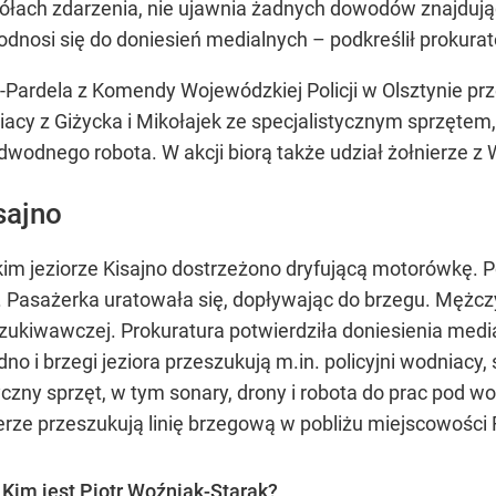
egółach zdarzenia, nie ujawnia żadnych dowodów znajduj
dnosi się do doniesień medialnych – podkreślił prokurat
ardela z Komendy Wojewódzkiej Policji w Olsztynie prze
niacy z Giżycka i Mikołajek ze specjalistycznym sprzęte
dwodnego robota. W akcji biorą także udział żołnierze z
sajno
im jeziorze Kisajno dostrzeżono dryfującą motorówkę. Pol
ta. Pasażerka uratowała się, dopływając do brzegu. Mężc
zukiwawczej. Prokuratura potwierdziła doniesienia media
 dno i brzegi jeziora przeszukują m.in. policyjni wodniac
czny sprzęt, w tym sonary, drony i robota do prac pod w
erze przeszukują linię brzegową w pobliżu miejscowości 
 Kim jest Piotr Woźniak-Starak?