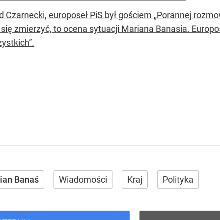
d Czarnecki, europoseł PiS był gościem „Porannej rozmow
 się zmierzyć, to ocena sytuacji Mariana Banasia. Europo
ystkich”.
ian Banaś
Wiadomości
Kraj
Polityka