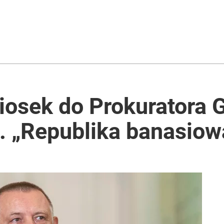
a sprawcą
rzezi wołyńskiej
iosek do Prokuratora 
. „Republika banasiow
ż pokazuje nastroje Ukraińców