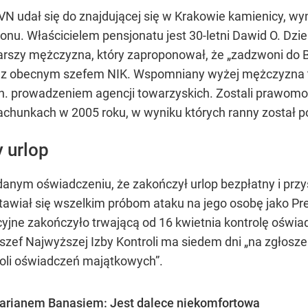
VN udał się do znajdującej się w Krakowie kamienicy, wyna
onu. Właścicielem pensjonatu jest 30-letni Dawid O. Dzi
tarszy mężczyzna, który zaproponował, że „zadzwoni do 
ia z obecnym szefem NIK. Wspomniany wyżej mężczyzna t
.in. prowadzeniem agencji towarzyskich. Zostali prawomo
chunkach w 2005 roku, w wyniku których ranny został po
 urlop
nym oświadczeniu, że zakończył urlop bezpłatny i prz
tawiał się wszelkim próbom ataku na jego osobę jako Pre
cyjne zakończyło trwającą od 16 kwietnia kontrolę oświ
zef Najwyższej Izby Kontroli ma siedem dni „na zgłosze
roli oświadczeń majątkowych”.
Marianem Banasiem: Jest dalece niekomfortowa