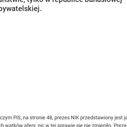
ywatelskiej.
ym PiS, na stronie 48, prezes NIK przedstawiony jest 
h wątków afery, nic w tej sprawie się nie zmieniło. Prez