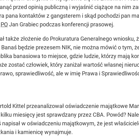
tanąć przed opinią publiczną i wyjaśnić ciążące na nim z
tura pana kontaktów z gangsterem i skąd pochodzi pan m
k
PO
Jan Grabiec podczas konferencji prasowej.
ł także złożenie do Prokuratura Generalnego wniosku, ż
n Banaś będzie prezesem NIK, nie można mówić o tym, 
blika banasiowa to miejsce, gdzie ludzie, którzy mają ko
że zostać człowiek, który zaniżał wartość własnej nieru
 prawo, sprawiedliwość, ale w imię Prawa i Sprawiedliwoś
rtold Kittel przeanalizował oświadczenie majątkowe Mar
 kilku miesięcy jest sprawdzany przez CBA. Powód? Nale
ś napisał w oświadczeniu majątkowym, że jest właścici
zkania i kamienicę wynajmuje.