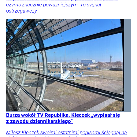
czymś znacznie poważniejszym. To sygnał
ostrzegawczy.
Burza wokół TV Republika. Kłeczek „wypisał się
z zawodu dziennikarskiego”
Miłosz Kłeczek swoimi ostatnimi popisami ściągnął na