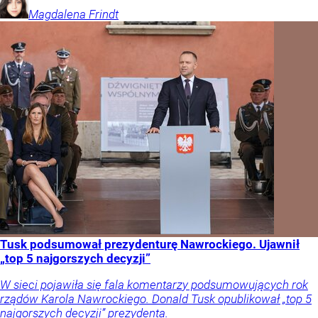
Magdalena
Frindt
Tusk podsumował prezydenturę Nawrockiego. Ujawnił
„top 5 najgorszych decyzji”
W sieci pojawiła się fala komentarzy podsumowujących rok
rządów Karola Nawrockiego. Donald Tusk opublikował „top 5
najgorszych decyzji” prezydenta.