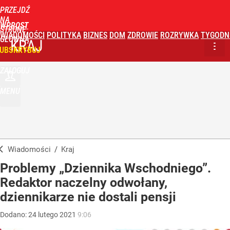
PRZEJDŹ
NA
WPROST
STRONĘ
WIADOMOŚCI
POLITYKA
BIZNES
DOM
ZDROWIE
ROZRYWKA
TYGODN
GŁÓWNĄ
KRAJ
UBSKRYBUJ
ZALOGUJ
MENU
Wiadomości
/
Kraj
Problemy „Dziennika Wschodniego”.
Redaktor naczelny odwołany,
dziennikarze nie dostali pensji
Dodano:
24
lutego
2021
9:06