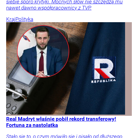
siebie sporo krytyki. Mocnych słów nie szczędzą mu
nawet dawno współpracownicy z TVP.
Kraj
Polityka
Real Madryt właśnie pobił rekord transferowy!
Fortuna za nastolatka
Stało się to, o czym mówiło się i pisało od dłuższego