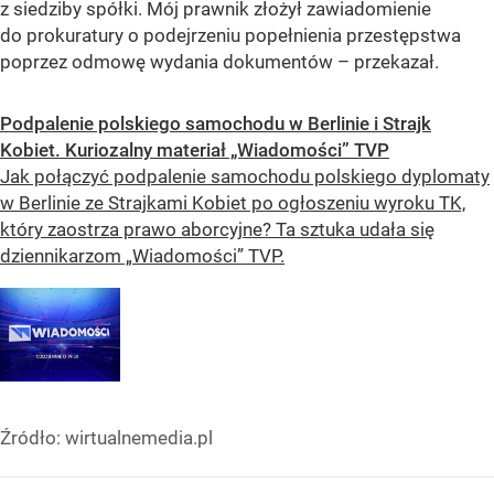
z siedziby spółki. Mój prawnik złożył zawiadomienie
do prokuratury o podejrzeniu popełnienia przestępstwa
poprzez odmowę wydania dokumentów – przekazał.
Podpalenie polskiego samochodu w Berlinie i Strajk
Kobiet. Kuriozalny materiał „Wiadomości” TVP
Jak połączyć podpalenie samochodu polskiego dyplomaty
w Berlinie ze Strajkami Kobiet po ogłoszeniu wyroku TK,
który zaostrza prawo aborcyjne? Ta sztuka udała się
dziennikarzom „Wiadomości” TVP.
Źródło:
wirtualnemedia.pl