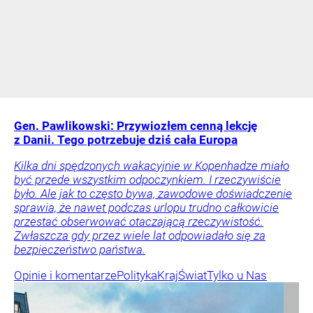
Gen. Pawlikowski: Przywiozłem cenną lekcję
z Danii. Tego potrzebuje dziś cała Europa
Kilka dni spędzonych wakacyjnie w Kopenhadze miało
być przede wszystkim odpoczynkiem. I rzeczywiście
było. Ale jak to często bywa, zawodowe doświadczenie
sprawia, że nawet podczas urlopu trudno całkowicie
przestać obserwować otaczającą rzeczywistość.
Zwłaszcza gdy przez wiele lat odpowiadało się za
bezpieczeństwo państwa.
Opinie i komentarze
Polityka
Kraj
Świat
Tylko u Nas