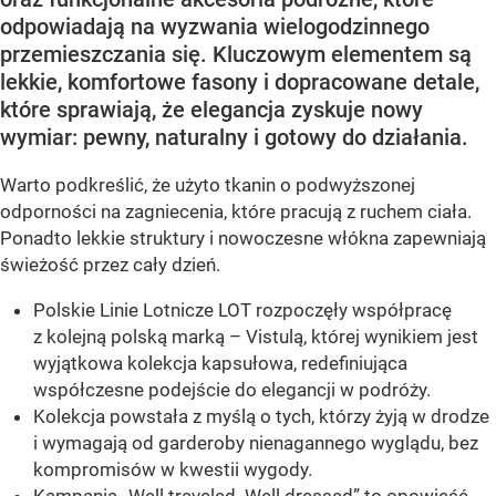
odpowiadają na wyzwania wielogodzinnego
przemieszczania się. Kluczowym elementem są
lekkie, komfortowe fasony i dopracowane detale,
które sprawiają, że elegancja zyskuje nowy
wymiar: pewny, naturalny i gotowy do działania.
Warto podkreślić, że użyto tkanin o podwyższonej
odporności na zagniecenia, które pracują z ruchem ciała.
Ponadto lekkie struktury i nowoczesne włókna zapewniają
świeżość przez cały dzień.
Polskie Linie Lotnicze LOT rozpoczęły współpracę
z kolejną polską marką – Vistulą, której wynikiem jest
wyjątkowa kolekcja kapsułowa, redefiniująca
współczesne podejście do elegancji w podróży.
Kolekcja powstała z myślą o tych, którzy żyją w drodze
i wymagają od garderoby nienagannego wyglądu, bez
kompromisów w kwestii wygody.
Kampania „Well traveled. Well dressed” to opowieść