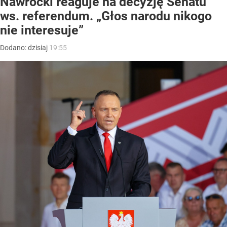
Nawrocki reaguje na decyzję Senatu
ws. referendum. „Głos narodu nikogo
nie interesuje”
Dodano:
dzisiaj
19:55