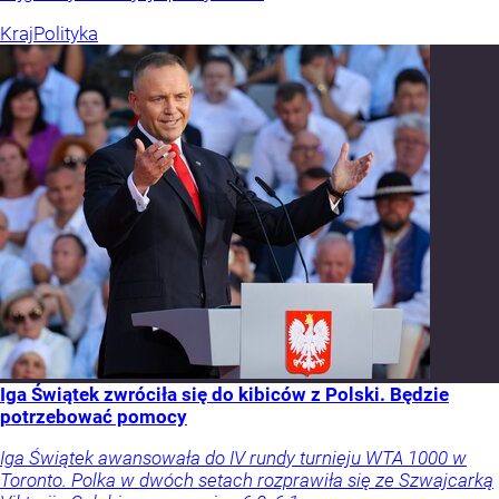
Kraj
Polityka
Iga Świątek zwróciła się do kibiców z Polski. Będzie
potrzebować pomocy
Iga Świątek awansowała do IV rundy turnieju WTA 1000 w
Toronto. Polka w dwóch setach rozprawiła się ze Szwajcarką