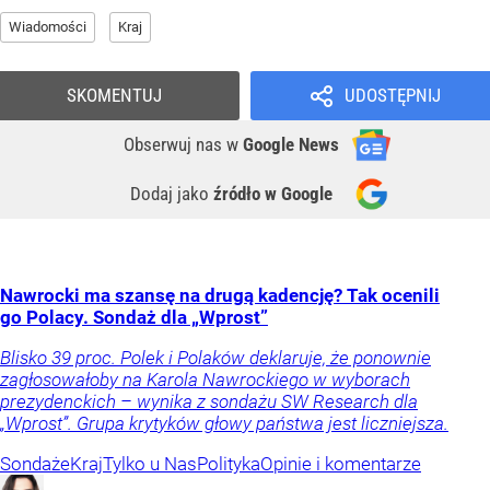
Wiadomości
Kraj
SKOMENTUJ
UDOSTĘPNIJ
Obserwuj nas
w
Google News
Dodaj jako
źródło w Google
Nawrocki ma szansę na drugą kadencję? Tak ocenili
go Polacy. Sondaż dla „Wprost”
Blisko 39 proc. Polek i Polaków deklaruje, że ponownie
zagłosowałoby na Karola Nawrockiego w wyborach
prezydenckich – wynika z sondażu SW Research dla
„Wprost”. Grupa krytyków głowy państwa jest liczniejsza.
Sondaże
Kraj
Tylko u Nas
Polityka
Opinie i komentarze