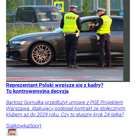
Reprezentant Polski wypisze się z kadry?
To kontrowersyjna decyzja
Bartosz Gomułka przedłużył umowę z PGE Projektem
Warszawa. Atakujący podpisał kontrakt ze stołecznym
klubem aż do 2029 roku. Czy to słuszny krok 24-latka?
Siatkówka
Sport