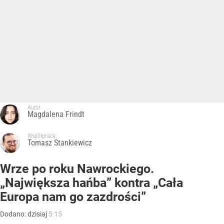
Autor:
Magdalena Frindt
Współpraca:
Tomasz Stankiewicz
Wrze po roku Nawrockiego.
„Największa hańba” kontra „Cała
Europa nam go zazdrości”
Dodano:
dzisiaj
5:15