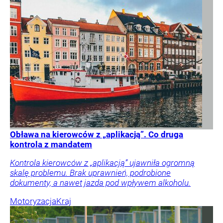
Obława na kierowców z „aplikacją”. Co druga
kontrola z mandatem
Kontrola kierowców z „aplikacją” ujawniła ogromną
skalę problemu. Brak uprawnień, podrobione
dokumenty, a nawet jazda pod wpływem alkoholu.
Motoryzacja
Kraj