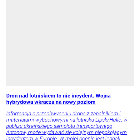
Dron nad lotniskiem to nie incydent. Wojna
hybrydowa wkracza na nowy poziom
Informacja o przechwyceniu drona z zapalnikiem i
materiałami wybuchowymi na lotnisku Lipsk/Halle, w
pobliżu ukraińskiego samolotu transportowego
Antonow, może wydawać się kolejnym niepokojącym
incydentem w Europie. W mojej ocenie jest jednak