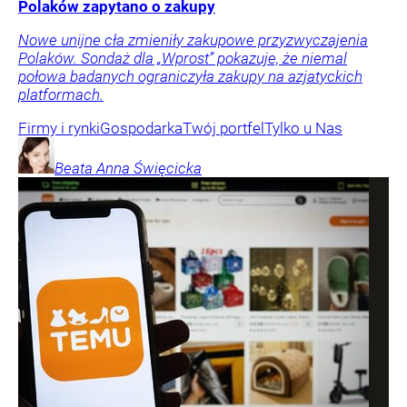
Polaków zapytano o zakupy
Nowe unijne cła zmieniły zakupowe przyzwyczajenia
Polaków. Sondaż dla „Wprost” pokazuje, że niemal
połowa badanych ograniczyła zakupy na azjatyckich
platformach.
Firmy i rynki
Gospodarka
Twój portfel
Tylko u Nas
Beata Anna
Święcicka