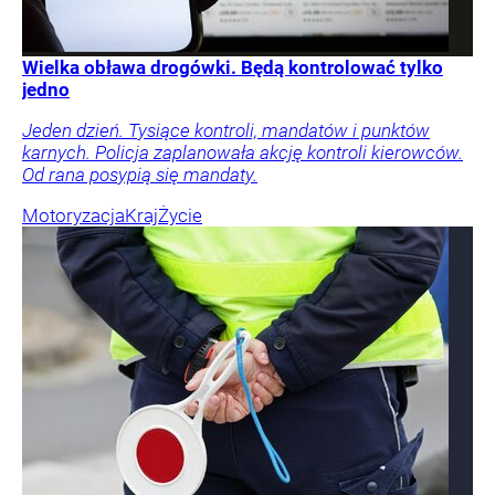
Wielka obława drogówki. Będą kontrolować tylko
jedno
Jeden dzień. Tysiące kontroli, mandatów i punktów
karnych. Policja zaplanowała akcję kontroli kierowców.
Od rana posypią się mandaty.
Motoryzacja
Kraj
Życie