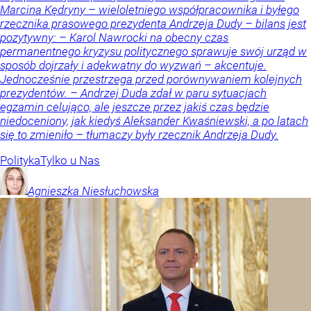
Marcina Kędryny – wieloletniego współpracownika i byłego
rzecznika prasowego prezydenta Andrzeja Dudy – bilans jest
pozytywny: – Karol Nawrocki na obecny czas
permanentnego kryzysu politycznego sprawuje swój urząd w
sposób dojrzały i adekwatny do wyzwań – akcentuje.
Jednocześnie przestrzega przed porównywaniem kolejnych
prezydentów. – Andrzej Duda zdał w paru sytuacjach
egzamin celująco, ale jeszcze przez jakiś czas będzie
niedoceniony, jak kiedyś Aleksander Kwaśniewski, a po latach
się to zmieniło – tłumaczy były rzecznik Andrzeja Dudy.
Polityka
Tylko u Nas
Agnieszka
Niesłuchowska