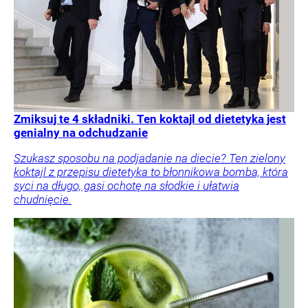
Zmiksuj te 4 składniki. Ten koktajl od dietetyka jest
genialny na odchudzanie
Szukasz sposobu na podjadanie na diecie? Ten zielony
koktajl z przepisu dietetyka to błonnikowa bomba, która
syci na długo, gasi ochotę na słodkie i ułatwia
chudnięcie.