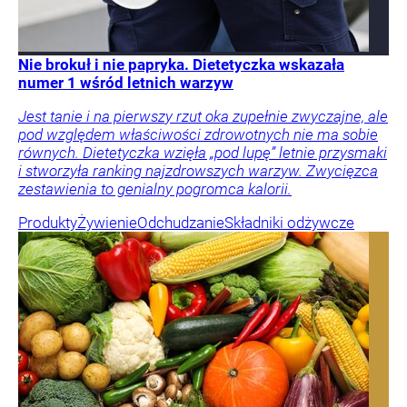
Nie brokuł i nie papryka. Dietetyczka wskazała
numer 1 wśród letnich warzyw
Jest tanie i na pierwszy rzut oka zupełnie zwyczajne, ale
pod względem właściwości zdrowotnych nie ma sobie
równych. Dietetyczka wzięła „pod lupę” letnie przysmaki
i stworzyła ranking najzdrowszych warzyw. Zwycięzca
zestawienia to genialny pogromca kalorii.
Produkty
Żywienie
Odchudzanie
Składniki odżywcze