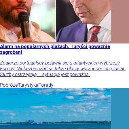
Alarm na popularnych plażach. Turyści poważnie
zagrożeni
Żeglarze portugalscy pojawili się u atlantyckich wybrzeży
Europy. Niebezpieczne są także okazy wyrzucone na piasek.
Służby ostrzegają – sytuacja jest poważna.
Podróże
Turystyka
Porady