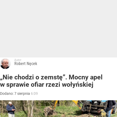
Autor:
Robert Nęcek
„Nie chodzi o zemstę”. Mocny apel
w sprawie ofiar rzezi wołyńskiej
Dodano:
7
sierpnia
6:09