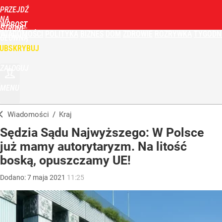
PRZEJDŹ
NA
WPROST
STRONĘ
WIADOMOŚCI
POLITYKA
BIZNES
DOM
ZDROWIE
ROZRYWKA
TYGODN
GŁÓWNĄ
UBSKRYBUJ
ZALOGUJ
MENU
Wiadomości
/
Kraj
Sędzia Sądu Najwyższego: W Polsce
już mamy autorytaryzm. Na litość
boską, opuszczamy UE!
Dodano:
7
maja
2021
11:25