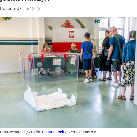
Dodano:
dzisiaj
13:25
Urna wyborcza
/ Źródło:
Shutterstock
/
Czerep rubaszny