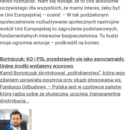
łatwo rozhuśtać. Nam się wydaje, że to coś absolutnie
oczywistego dla wszystkich, że mamy interes, żeby być
w Unii Europejskiej
– ocenił. – W
tak podzielonym
społeczeństwie rozhuśtywanie społecznych nastrojów
wokół Unii Europejskiej to zagrożenie podstawowych,
fundamentalnych interesów bezpieczeństwa. To budzi
moje ogromne emocje
– podkreślił na koniec.
Bortniczuk: KO i PSL przedstawiły się jako eurociamajdy.
Unijne środki wydajemy wzorowo
Kamil Bortniczuk skrytykował „politykierstwo”, które jego
zdaniem uprawiała opozycja przy okazji głosowania ws.
Funduszu Odbudowy. – Polska jest w czołówce państw,
które radzą sobie ze skuteczną, uczciwą, transparentną
dystrybucją...