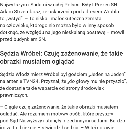
Najwyższym i Sadami w całej Polsce. Były I Prezes SN
Adam Strzembosz, że oskarżenia pod adresem Wróbla
to „wstyd”. –
To niska i małoskuteczna zemsta
na człowieku, którego nie można było w inny sposób
dotknąć, ze względu na jego nieskalaną postawę
– mówił
przed budynkiem SN.
Sędzia Wróbel: Czuję zażenowanie, że takie
obrazki musiałem oglądać
Sędzia Włodzimierz Wróbel był gościem „Jeden na Jeden”
na antenie TVN24. Przyznał, że „do głowy mu nie przyszło”,
że dostanie takie wsparcie od strony środowisk
prawniczych.
–
Ciągle czuję zażenowanie, że takie obrazki musiałem
oglądać. Ale rozumiem motywy osób, które przyszły
pod Sąd Najwyższy i stanęły przed innymi sadami. Bardzo
im za to dziękuje
– stwierdził sędzia. –
W tej sprawie