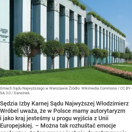
Gmach Sądu Najwyższego w Warszawie
Źródło:
Wikimedia Commons
/
CC BY-
SA 3.0 / Darwinek
Sędzia Izby Karnej Sądu Najwyższej Włodzimierz
Wróbel uważa, że w Polsce mamy autorytaryzm
i jako kraj jesteśmy u progu wyjścia z Unii
Europejskiej. – Można tak rozhuśtać emocje