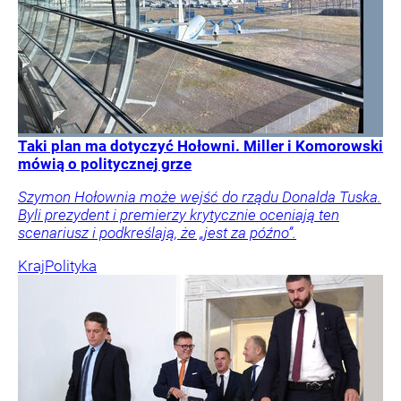
Taki plan ma dotyczyć Hołowni. Miller i Komorowski
mówią o politycznej grze
Szymon Hołownia może wejść do rządu Donalda Tuska.
Byli prezydent i premierzy krytycznie oceniają ten
scenariusz i podkreślają, że „jest za późno”.
Kraj
Polityka