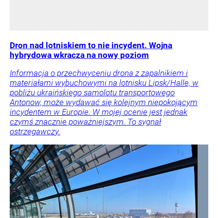
Dron nad lotniskiem to nie incydent. Wojna
hybrydowa wkracza na nowy poziom
Informacja o przechwyceniu drona z zapalnikiem i
materiałami wybuchowymi na lotnisku Lipsk/Halle, w
pobliżu ukraińskiego samolotu transportowego
Antonow, może wydawać się kolejnym niepokojącym
incydentem w Europie. W mojej ocenie jest jednak
czymś znacznie poważniejszym. To sygnał
ostrzegawczy.