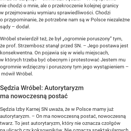
nie chodzi o mnie, ale o przekroczenie kolejnej granicy
w przejmowaniu wymiaru sprawiedliwości. Chodzi
o przypominanie, że potrzebne nam są w Polsce niezależne
sądy
– dodał.
Wróbel stwierdził też, że był „ogromnie poruszony” tym,
że prof. Strzembosz stanął przed SN. –
Jego postawa jest
konsekwentna. On pojawia się w wielu miejscach,
w których trzeba być obecnym i protestować Jestem mu
ogromnie wdzięczny i poruszony tym jego wystąpieniem
–
mówił Wróbel.
Sędzia Wróbel: Autorytaryzm
ma nowoczesną postać
Sędzia Izby Karnej SN uważa, że w Polsce mamy już
autorytaryzm. –
On ma nowoczesną postać, nowoczesną
twarz. To jest autorytaryzm, który nie oznacza czołgów
na ulicach czy koksowników. Nie oznacza spektakularnych