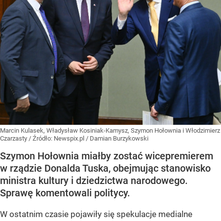
Marcin Kulasek, Władysław Kosiniak-Kamysz, Szymon Hołownia i Włodzimierz
Czarzasty
/ Źródło:
Newspix.pl
/
Damian Burzykowski
Szymon Hołownia miałby zostać wicepremierem
w rządzie Donalda Tuska, obejmując stanowisko
ministra kultury i dziedzictwa narodowego.
Sprawę komentowali politycy.
W ostatnim czasie pojawiły się spekulacje medialne