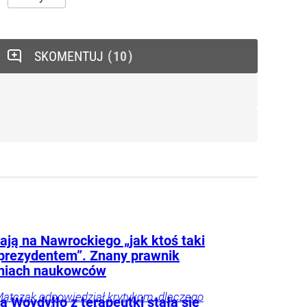
SKOMENTUJ
10
ają na Nawrockiego „jak ktoś taki
 prezydentem”. Znany prawnik
niach naukowców
atczak odpowiedział krytykom, dlaczego
 Woydyłło z terapeutki stała się