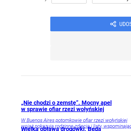
UDO
„Nie chodzi o zemstę”. Mocny apel
w sprawie ofiar rzezi wołyńskiej
W Buenos Aires potomkowie ofiar rzezi wołyńskiej
wciąż pokazują rodzinne zdjęcia i listy, wspominają
Wielka obława drogówki. Będą