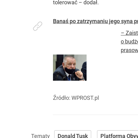
tolerować – dodał.
Banaś po zatrzymaniu jego syna p
– Zais
o budż
prasowe
Źródło:
WPROST.pl
Donald Tusk
Platforma Oby