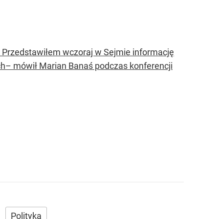
K. Przedstawiłem wczoraj w Sejmie informację
ch– mówił Marian Banaś podczas konferencji
Polityka