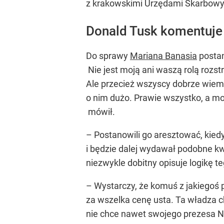
z krakowskimi Urzędami Skarbowym
Donald Tusk komentuje
Do sprawy
Mariana Banasia
postan
Nie jest moją ani waszą rolą roz
Ale przecież wszyscy dobrze wiemy,
o nim dużo. Prawie wszystko, a m
mówił.
– Postanowili go aresztować, kied
i będzie dalej wydawał podobne kwo
niezwykle dobitny opisuje logikę 
– Wystarczy, że komuś z jakiegoś
za wszelka cenę usta. Ta władza ch
nie chce nawet swojego prezesa Na