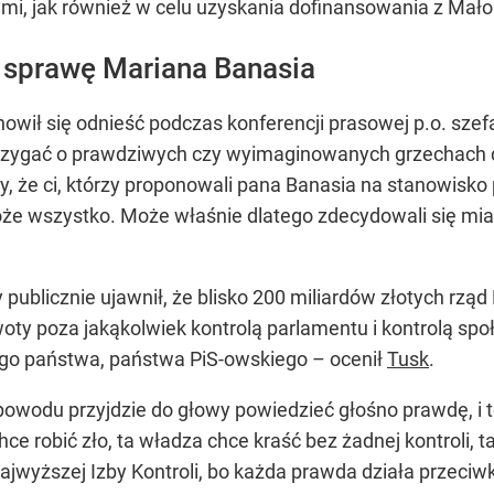
i, jak również w celu uzyskania dofinansowania z Mał
 sprawę Mariana Banasia
owił się odnieść podczas konferencji prasowej p.o. sze
strzygać o prawdziwych czy wyimaginowanych grzechach 
 że ci, którzy proponowali pana Banasia na stanowisko p
oże wszystko. Może właśnie dlatego zdecydowali się mi
y publicznie ujawnił, że blisko 200 miliardów złotych r
ty poza jakąkolwiek kontrolą parlamentu i kontrolą społ
tego państwa, państwa PiS-owskiego – ocenił
Tusk
.
 powodu przyjdzie do głowy powiedzieć głośno prawdę, i
ce robić zło, ta władza chce kraść bez żadnej kontroli, 
jwyższej Izby Kontroli, bo każda prawda działa przeciwk