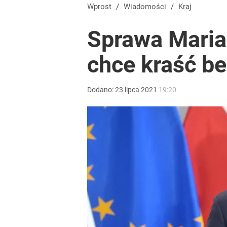
Stanowski na obchodach rocznicy Nawrockiego. W
Wprost
/
Wiadomości
/
Kraj
Sprawa Maria
10
chce kraść be
Tego sondażu premier nie może zlekceważyć. Pol
Dodano:
23
lipca
2021
19:20
10
Moskwa znów wygraża Polsce i atakuje Nawrockieg
10