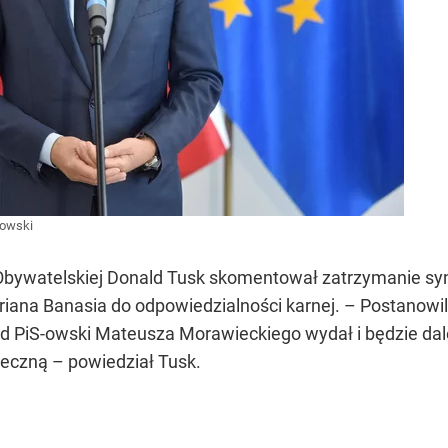
owski
Obywatelskiej Donald Tusk skomentował zatrzymanie syn
iana Banasia do odpowiedzialności karnej. – Postanowili
ząd PiS-owski Mateusza Morawieckiego wydał i będzie d
łeczną – powiedział Tusk.