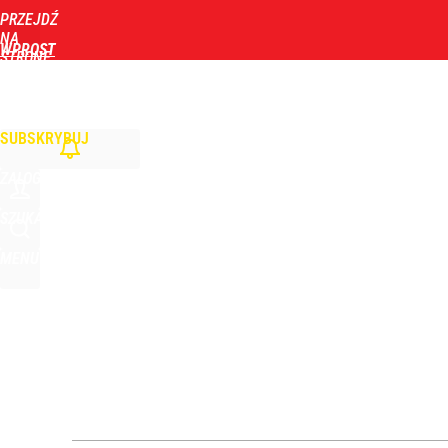
PRZEJDŹ
Udostępnij
10
Skomentuj
NA
WPROST
STRONĘ
GŁÓWNĄ
WIADOMOŚCI
POLITYKA
BIZNES
DOM
ZDROWIE
ROZRYWKA
TYGOD
Smoleńsk i „zdrada dyplomatyczna”. Niemcy: Kacz
SUBSKRYBUJ
10
ZALOGUJ
Narzekają na Nawrockiego „jak ktoś taki został 
SZUKAJ
MENU
10
„Nie chodzi o zemstę”. Mocny apel w sprawie ofiar 
10