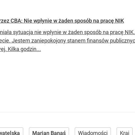
rzez CBA: Nie wpłynie w żaden sposób na pracę NIK
tniała sytuacja nie wpłynie w żaden sposób na pracę NI
ecie. Jestem zaniepokojony stanem finansów publiczny
j. Kilka godzin...
watelska
Marian Banaś
Wiadomości
Kraj