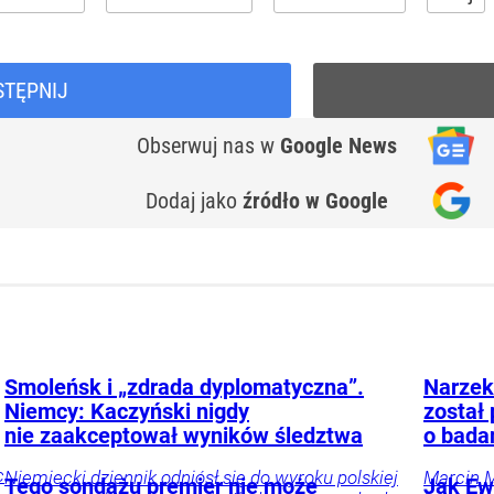
STĘPNIJ
Obserwuj nas
w
Google News
Dodaj jako
źródło w Google
Smoleńsk i „zdrada dyplomatyczna”.
Narzek
Niemcy: Kaczyński nigdy
został
nie zaakceptował wyników śledztwa
o bada
c
Niemiecki dziennik odniósł się do wyroku polskiej
Marcin M
Tego sondażu premier nie może
Jak Ewa