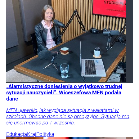
„Alarmistyczne doniesienia o wyjątkowo trudnej
sytuacji nauczycieli”. Wiceszefowa MEN podała
dane
MEN ujawniło, jak wygląda sytuacja z wakatami w
szkołach. Obecne dane nie są precyzyjne. Sytuacja ma
się unormować po 1 września.
Edukacja
Kraj
Polityka