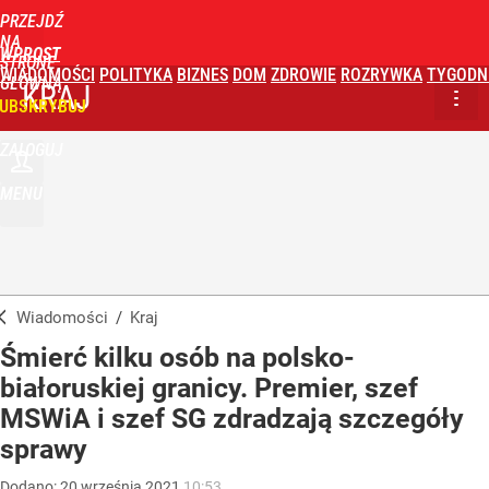
PRZEJDŹ
NA
WPROST
STRONĘ
WIADOMOŚCI
POLITYKA
BIZNES
DOM
ZDROWIE
ROZRYWKA
TYGODN
GŁÓWNĄ
KRAJ
UBSKRYBUJ
ZALOGUJ
MENU
Wiadomości
/
Kraj
Śmierć kilku osób na polsko-
białoruskiej granicy. Premier, szef
MSWiA i szef SG zdradzają szczegóły
sprawy
Dodano:
20
września
2021
10:53