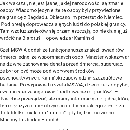
Jak wskazał, nie jest jasne, jakiej narodowości są zmarłe
osoby. Wiadomo jedynie, że te osoby były przywiezione
na granicę z Bagdadu. Obiecano im przerzut do Niemiec. –
Pod presją doprowadza się tych ludzi do polskiej granicy.
Tam wzdłuż zasieków się przemieszczają, bo nie da się już
wrócić na Białoruś – opowiedział Kamiński.
Szef MSWiA dodał, że funkcjonariusze znaleźli świadków
śmierci jednej ze wspomnianych osób. Minister wskazywał
na dziwne zachowanie denata przed śmiercią, sugerując,
że był on być może pod wpływem środków
psychoaktywnych. Kamiński zapowiedział szczegółowe
badania. Po wypowiedzi szefa MSWiA, dziennikarz dopytał,
czy minister zasugerował "podtruwanie migrantów". –
Nie chcę przesądzać, ale mamy informację o pigułce, którą
ten mężczyzna miał otrzymać od białoruskiego żołnierza.
Ta tabletka miała mu "pomóc", gdy będzie mu zimno.
Musimy to zbadać – dodał.