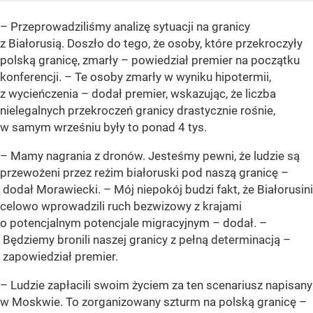
– Przeprowadziliśmy analizę sytuacji na granicy
z Białorusią. Doszło do tego, że osoby, które przekroczyły
polską granicę, zmarły – powiedział premier na początku
konferencji. – Te osoby zmarły w wyniku hipotermii,
z wycieńczenia – dodał premier, wskazując, że liczba
nielegalnych przekroczeń granicy drastycznie rośnie,
w samym wrześniu były to ponad 4 tys.
– Mamy nagrania z dronów. Jesteśmy pewni, że ludzie są
przewożeni przez reżim białoruski pod naszą granicę –
dodał Morawiecki. – Mój niepokój budzi fakt, że Białorusini
celowo wprowadzili ruch bezwizowy z krajami
o potencjalnym potencjale migracyjnym – dodał. –
Będziemy bronili naszej granicy z pełną determinacją –
zapowiedział premier.
– Ludzie zapłacili swoim życiem za ten scenariusz napisany
w Moskwie. To zorganizowany szturm na polską granicę –