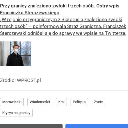
Przy granicy znaleziono zwłoki trzech osób. Ostry wpis
Franciszka Sterczewskiego
„W rejonie przygranicznym z Białorusią znaleziono zwłoki
trzech osób” – poinformowała Straż Graniczna. Franciszek
Sterczewski odniósł się do sprawy we wpisie na Twitterze.
Źródło:
WPROST.pl
Morawiecki
Wiadomości
Kraj
Polityka
Życie
Kryzys na granicy