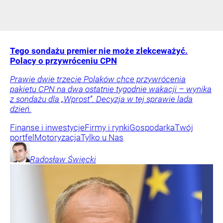
Tego sondażu premier nie może zlekceważyć.
Polacy o przywróceniu CPN
Prawie dwie trzecie Polaków chce przywrócenia
pakietu CPN na dwa ostatnie tygodnie wakacji – wynika
z sondażu dla „Wprost”. Decyzja w tej sprawie lada
dzień.
Finanse i inwestycje
Firmy i rynki
Gospodarka
Twój
portfel
Motoryzacja
Tylko u Nas
Radosław
Święcki