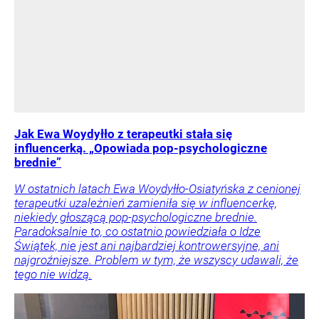
Jak Ewa Woydyłło z terapeutki stała się
influencerką. „Opowiada pop-psychologiczne
brednie”
W ostatnich latach Ewa Woydyłło-Osiatyńska z cenionej
terapeutki uzależnień zamieniła się w influencerkę,
niekiedy głoszącą pop-psychologiczne brednie.
Paradoksalnie to, co ostatnio powiedziała o Idze
Świątek, nie jest ani najbardziej kontrowersyjne, ani
najgroźniejsze. Problem w tym, że wszyscy udawali, że
tego nie widzą.