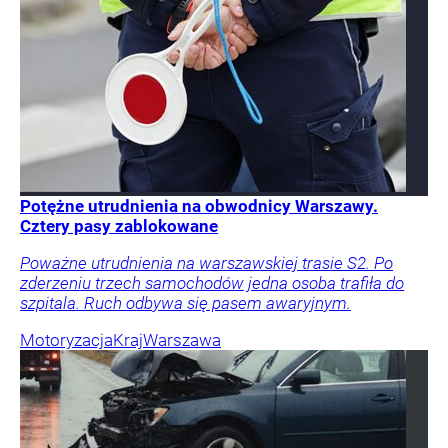
Potężne utrudnienia na obwodnicy Warszawy.
Cztery pasy zablokowane
Poważne utrudnienia na warszawskiej trasie S2. Po
zderzeniu trzech samochodów jedna osoba trafiła do
szpitala. Ruch odbywa się pasem awaryjnym.
Motoryzacja
Kraj
Warszawa