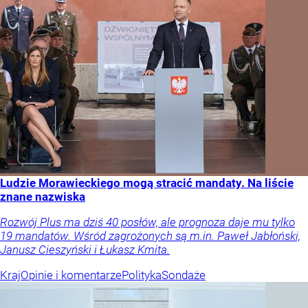
Ludzie Morawieckiego mogą stracić mandaty. Na liście
znane nazwiska
Rozwój Plus ma dziś 40 posłów, ale prognoza daje mu tylko
19 mandatów. Wśród zagrożonych są m.in. Paweł Jabłoński,
Janusz Cieszyński i Łukasz Kmita.
Kraj
Opinie i komentarze
Polityka
Sondaże