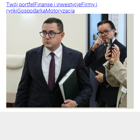
Twój portfel
Finanse i inwestycje
Firmy i
rynki
Gospodarka
Motoryzacja