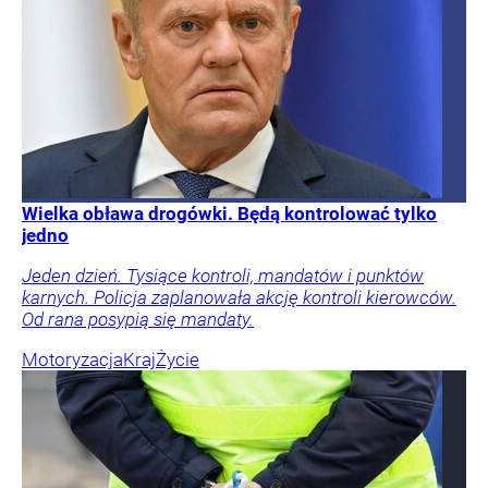
Wielka obława drogówki. Będą kontrolować tylko
jedno
Jeden dzień. Tysiące kontroli, mandatów i punktów
karnych. Policja zaplanowała akcję kontroli kierowców.
Od rana posypią się mandaty.
Motoryzacja
Kraj
Życie