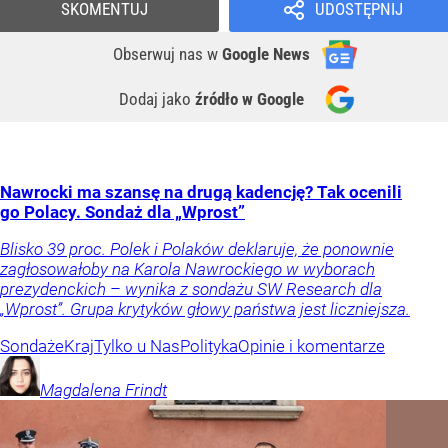
SKOMENTUJ
UDOSTĘPNIJ
Obserwuj nas
w
Google News
Dodaj jako
źródło w Google
Nawrocki ma szansę na drugą kadencję? Tak ocenili
go Polacy. Sondaż dla „Wprost”
Blisko 39 proc. Polek i Polaków deklaruje, że ponownie
zagłosowałoby na Karola Nawrockiego w wyborach
prezydenckich – wynika z sondażu SW Research dla
„Wprost”. Grupa krytyków głowy państwa jest liczniejsza.
Sondaże
Kraj
Tylko u Nas
Polityka
Opinie i komentarze
Magdalena
Frindt