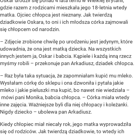
Oskar urodził się ponad 4 lata temu w Wielkiej Brytanii,
gdzie razem z rodzicami mieszkała jego 18-letnia wtedy
matka. Ojciec chłopca jest nieznany. Jak twierdzą
dziadkowie Oskara, to oni i ich młodsza córka zajmowali
się chłopcem od narodzin.
– Zdjęcie zrobione chwilę po urodzeniu jest jedynym, które
udowadnia, że ona jest matką dziecka. Na wszystkich
innych jestem ja, Oskar i babcia. Kąpiele i każdą inną rzecz
myśmy robili – przekonuje pan Arkadiusz, dziadek chłopca.
– Raz była taka sytuacja, że zapomniałam kupić mu mleko.
Wysłałam córkę do sklepu i ona dzwoniła i pytała jakie
mleko i jakie pieluszki ma kupić, bo nawet nie wiedziała –
mówi pani Monika, babcia chłopca. – Córka miała wtedy
inne zajęcia. Ważniejsze byli dla niej chłopacy i koleżanki.
Nigdy dziecko – ubolewa pan Arkadiusz.
Kiedy chłopiec miał niecały rok, jego matka wyprowadziła
się od rodziców. Jak twierdzą dziadkowie, to wtedy ich