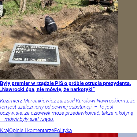
Były premier w rządzie PiS o próbie otrucia prezydenta.
„Nawrocki ćpa, nie mówię, że narkotyki”
Kazimierz Marcinkiewicz zarzucił Karolowi Nawrockiemu, że
ten jest uzależniony od pewnej substancji. – To jest
oczywiste, że człowiek może przedawkować, także nikotynę
– mówił były szef rządu.
Kraj
Opinie i komentarze
Polityka