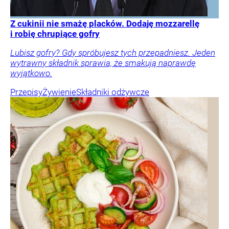
Z cukinii nie smażę placków. Dodaję mozzarellę
i robię chrupiące gofry
Lubisz gofry? Gdy spróbujesz tych przepadniesz. Jeden
wytrawny składnik sprawia, że smakują naprawdę
wyjątkowo.
Przepisy
Żywienie
Składniki odżywcze