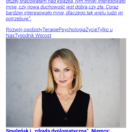
dłużej pracowałam nad książką, tym mniej interesowało
mnie, czy nowa duchowość jest dobra czy zła. Coraz
bardziej interesowało mnie, dlaczego tak wielu ludzi jej
potrzebuje”.
Rozwój osobisty
Terapie
Psychologia
Życie
Tylko u
Nas
Tygodnik Wprost
Smoleńsk i „zdrada dyplomatyczna”. Niemcy: