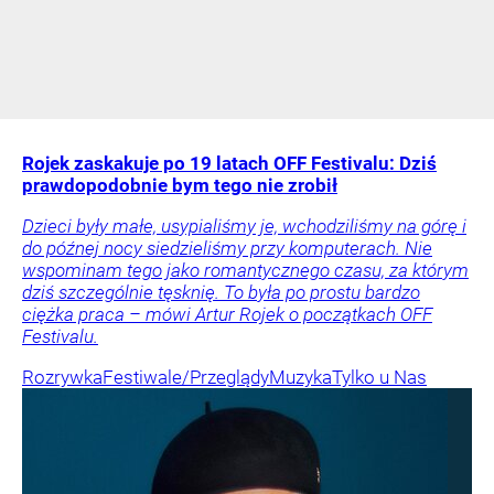
Rojek zaskakuje po 19 latach OFF Festivalu: Dziś
prawdopodobnie bym tego nie zrobił
Dzieci były małe, usypialiśmy je, wchodziliśmy na górę i
do późnej nocy siedzieliśmy przy komputerach. Nie
wspominam tego jako romantycznego czasu, za którym
dziś szczególnie tęsknię. To była po prostu bardzo
ciężka praca – mówi Artur Rojek o początkach OFF
Festivalu.
Rozrywka
Festiwale/Przeglądy
Muzyka
Tylko u Nas