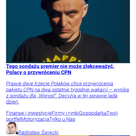
Tego sondażu premier nie może zlekceważyć.
Polacy o przywróceniu CPN
Prawie dwie trzecie Polaków chce przywrócenia
pakietu CPN na dwa ostatnie tygodnie wakacji – wynika
z sondażu dla „Wprost”. Decyzja w tej sprawie lada
dzień.
Finanse i inwestycje
Firmy i rynki
Gospodarka
Twój
portfel
Motoryzacja
Tylko u Nas
Radosław
Święcki