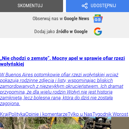
SKOMENTUJ
UDOSTĘPNIJ
Obserwuj nas
w
Google News
Dodaj jako
źródło w Google
„Nie chodzi o zemstę”. Mocny apel w sprawie ofiar rzezi
wołyńskiej
W Buenos Aires potomkowie ofiar rzezi wołyńskiej wciąż
pokazują rodzinne zdjęcia i listy, wspominając bliskich
zamordowanych z niezwykłym okrucieństwem. Ich dramat
przypomina, że dla wielu rodzin Wołyń nie jest historią
zamkniętą, lecz bolesną raną, która do dziś nie została
zagojona.
Kraj
Polityka
Opinie i komentarze
Tylko u Nas
Tygodnik Wprost