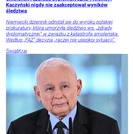
Kaczyński nigdy nie zaakceptował wyników
śledztwa
Niemiecki dziennik odniósł się do wyroku polskiej
prokuratury, która umorzyła śledztwo ws. „zdrady
dyplomatycznej” w związku z katastrofą smoleńską.
Według „FAZ” decyzja „raczej nie uspokoi sytuacji”.
Świat
Kraj