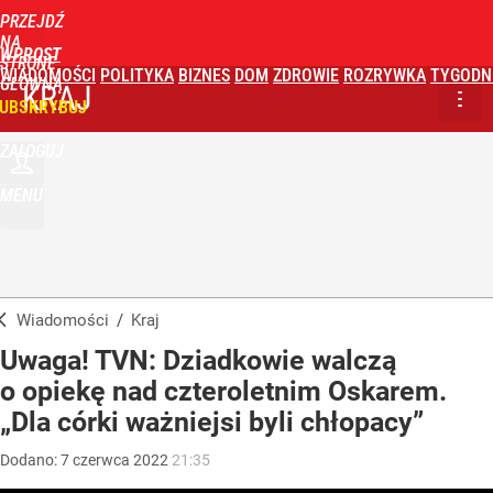
PRZEJDŹ
NA
WPROST
STRONĘ
WIADOMOŚCI
POLITYKA
BIZNES
DOM
ZDROWIE
ROZRYWKA
TYGODN
GŁÓWNĄ
KRAJ
UBSKRYBUJ
ZALOGUJ
MENU
Wiadomości
/
Kraj
Uwaga! TVN: Dziadkowie walczą
o opiekę nad czteroletnim Oskarem.
„Dla córki ważniejsi byli chłopacy”
Dodano:
7
czerwca
2022
21:35