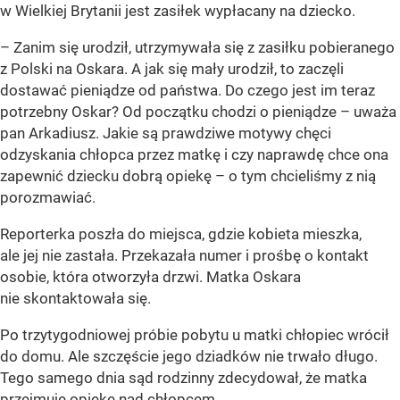
w Wielkiej Brytanii jest zasiłek wypłacany na dziecko.
– Zanim się urodził, utrzymywała się z zasiłku pobieranego
z Polski na Oskara. A jak się mały urodził, to zaczęli
dostawać pieniądze od państwa. Do czego jest im teraz
potrzebny Oskar? Od początku chodzi o pieniądze – uważa
pan Arkadiusz. Jakie są prawdziwe motywy chęci
odzyskania chłopca przez matkę i czy naprawdę chce ona
zapewnić dziecku dobrą opiekę – o tym chcieliśmy z nią
porozmawiać.
Reporterka poszła do miejsca, gdzie kobieta mieszka,
ale jej nie zastała. Przekazała numer i prośbę o kontakt
osobie, która otworzyła drzwi. Matka Oskara
nie skontaktowała się.
Po trzytygodniowej próbie pobytu u matki chłopiec wrócił
do domu. Ale szczęście jego dziadków nie trwało długo.
Tego samego dnia sąd rodzinny zdecydował, że matka
przejmuje opiekę nad chłopcem.