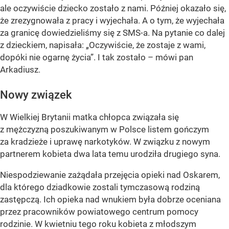
ale oczywiście dziecko zostało z nami. Później okazało się,
że zrezygnowała z pracy i wyjechała. A o tym, że wyjechała
za granicę dowiedzieliśmy się z SMS-a. Na pytanie co dalej
z dzieckiem, napisała: „Oczywiście, że zostaje z wami,
dopóki nie ogarnę życia”. I tak zostało – mówi pan
Arkadiusz.
Nowy związek
W Wielkiej Brytanii matka chłopca związała się
z mężczyzną poszukiwanym w Polsce listem gończym
za kradzieże i uprawę narkotyków. W związku z nowym
partnerem kobieta dwa lata temu urodziła drugiego syna.
Niespodziewanie zażądała przejęcia opieki nad Oskarem,
dla którego dziadkowie zostali tymczasową rodziną
zastępczą. Ich opieka nad wnukiem była dobrze oceniana
przez pracowników powiatowego centrum pomocy
rodzinie. W kwietniu tego roku kobieta z młodszym