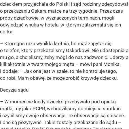
dzieckiem przyjechała do Polski i sąd rodzinny zdecydował
o przekazaniu Oskara matce na trzy tygodnie. Przez czas
próby dziadkowie, w wyznaczonych terminach, mogli
odwiedzać wnuka w hotelu, w którym zatrzymała się ich
córka.
– Któregoś razu wynikła kłótnia, bo mąż zapytał się
o telefon, który przekazaliśmy Oskarkowi. Nie udostępniała
mu go, a chcieliśmy, żeby mógł do nas zadzwonić. Uderzyła
kilkakrotnie w twarz mojego męża – mówi pani Monika.
I dodaje: – Jak ona jest w szale, to nie kontroluje tego,
co robi. Mam obawę, że może zrobić krzywdę dziecku.
Decyzja sądu
– W momencie kiedy dziecko przebywało pod opieką
matki, my jako PCPR, wchodziliśmy do miejsca spotkań
i czyniliśmy swoje obserwacje. Te obserwacje są spisane.
I one są pozytywne. Takie zostały przekazane do sądu –