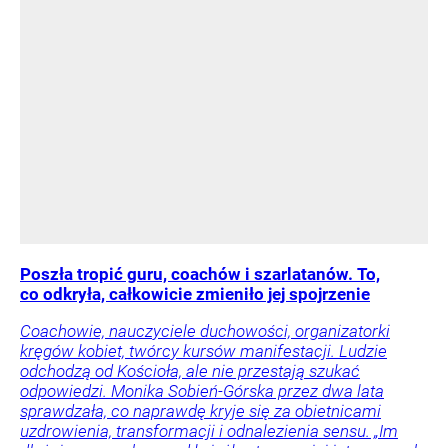
Poszła tropić guru, coachów i szarlatanów. To,
co odkryła, całkowicie zmieniło jej spojrzenie
Coachowie, nauczyciele duchowości, organizatorki
kręgów kobiet, twórcy kursów manifestacji. Ludzie
odchodzą od Kościoła, ale nie przestają szukać
odpowiedzi. Monika Sobień-Górska przez dwa lata
sprawdzała, co naprawdę kryje się za obietnicami
uzdrowienia, transformacji i odnalezienia sensu. „Im