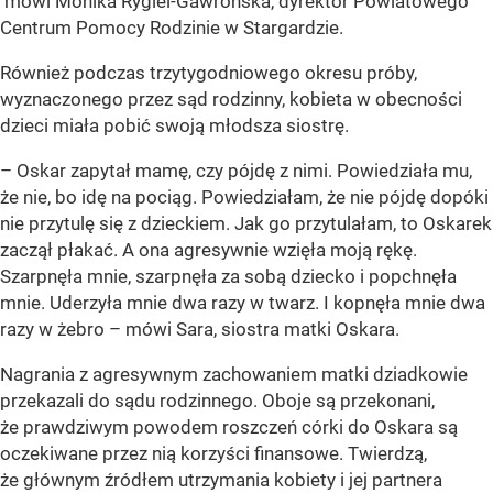
mówi Monika Rygiel-Gawrońska, dyrektor Powiatowego
Centrum Pomocy Rodzinie w Stargardzie.
Również podczas trzytygodniowego okresu próby,
wyznaczonego przez sąd rodzinny, kobieta w obecności
dzieci miała pobić swoją młodsza siostrę.
– Oskar zapytał mamę, czy pójdę z nimi. Powiedziała mu,
że nie, bo idę na pociąg. Powiedziałam, że nie pójdę dopóki
nie przytulę się z dzieckiem. Jak go przytulałam, to Oskarek
zaczął płakać. A ona agresywnie wzięła moją rękę.
Szarpnęła mnie, szarpnęła za sobą dziecko i popchnęła
mnie. Uderzyła mnie dwa razy w twarz. I kopnęła mnie dwa
razy w żebro – mówi Sara, siostra matki Oskara.
Nagrania z agresywnym zachowaniem matki dziadkowie
przekazali do sądu rodzinnego. Oboje są przekonani,
że prawdziwym powodem roszczeń córki do Oskara są
oczekiwane przez nią korzyści finansowe. Twierdzą,
że głównym źródłem utrzymania kobiety i jej partnera