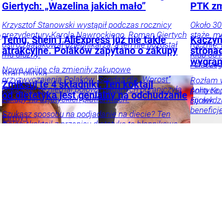
Giertych: „Wazelina jakich mało”
PTK zm
Krzysztof Stanowski wystąpił podczas rocznicy
Około 30
prezydentury Karola Nawrockiego. Roman Giertych
staże, m
ą
Temu, Shein i AliExpress już nie takie
Kaczyń
ostro zaatakował dziennikarza, a ten nie pozostał
rocznie.
atrakcyjne. Polaków zapytano o zakupy
strona
mu dłużny.
Klub 30 
wygran
i dlacze
Nowe unijne cła zmieniły zakupowe
Kraj
Polityka
przyzwyczajenia Polaków. Sondaż dla „Wprost”
Rozłam w
Zmiksuj te 4 składniki. Ten koktajl
pokazuje, że niemal połowa badanych ograniczyła
Anna
polityce
Ko
od dietetyka jest genialny na odchudzanie
zakupy na azjatyckich platformach.
Fijołek
sprawdzi
beneficj
Szukasz sposobu na podjadanie na diecie? Ten
Firmy i
zielony koktajl z przepisu dietetyka to błonnikowa
Beata Anna
rynki
Gospodarka
Twój
Kraj
Tylk
bomba, która syci na długo, gasi ochotę na słodkie i
Święcicka
Karolina
portfel
Tylko u
Nas
Poli
ułatwia chudnięcie.
Nas