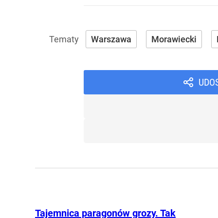
Warszawa
Morawiecki
UDO
Tajemnica paragonów grozy. Tak