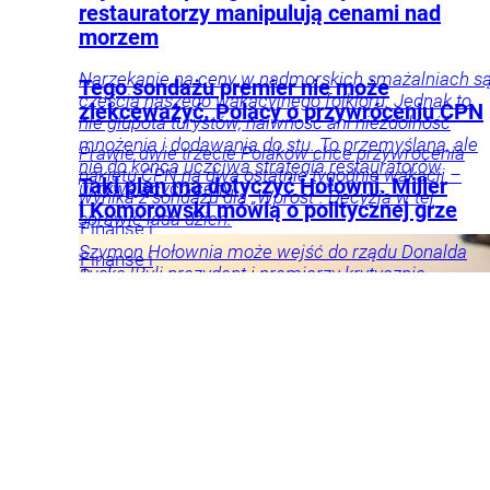
restauratorzy manipulują cenami nad
morzem
Narzekanie na ceny w nadmorskich smażalniach s
Tego sondażu premier nie może
częścią naszego wakacyjnego folkloru. Jednak to
zlekceważyć. Polacy o przywróceniu CPN
nie głupota turystów, naiwność ani niezdolność
mnożenia i dodawania do stu. To przemyślana, ale
Prawie dwie trzecie Polaków chce przywrócenia
nie do końca uczciwa strategia restauratorów
pakietu CPN na dwa ostatnie tygodnie wakacji –
Taki plan ma dotyczyć Hołowni. Miller
ukrywających ceny.
wynika z sondażu dla „Wprost”. Decyzja w tej
i Komorowski mówią o politycznej grze
sprawie lada dzień.
Finanse i
inwestycje
Podróże
Kraj
Tylko
Szymon Hołownia może wejść do rządu Donalda
Finanse i
u Nas
Tygodnik
Tuska. Byli prezydent i premierzy krytycznie
Radosław
inwestycje
Firmy
Wprost
oceniają ten scenariusz i podkreślają, że „jest za
Święcki
i
późno”.
rynki
Gospodarka
Twój
portfel
Motoryzacja
Tylko
Kraj
Polityka
u Nas