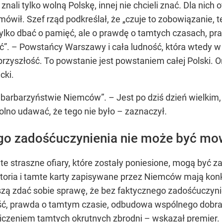
znali tylko wolną Polskę, innej nie chcieli znać. Dla nich o
wił. Szef rząd podkreślał, że „czuje to zobowiązanie, t
 tylko dbać o pamięć, ale o prawdę o tamtych czasach, pr
łość”. – Powstańcy Warszawy i cała ludność, która wtedy
yszłość. To powstanie jest powstaniem całej Polski. Ono 
cki.
 i barbarzyństwie Niemców”. – Jest po dziś dzień wiel
lno udawać, że tego nie było – zaznaczył.
go zadośćuczynienia nie może być mowy
te straszne ofiary, które zostały poniesione, mogą być 
istoria i tamte karty zapisywane przez Niemców mają konk
muszą zdać sobie sprawę, że bez faktycznego zadośćuczyn
ość, prawda o tamtym czasie, odbudowa wspólnego dobra 
rozliczeniem tamtych okrutnych zbrodni – wskazał premie