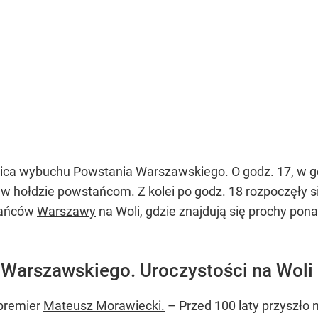
nica wybuchu Powstania Warszawskiego
.
O godz. 17, w g
w hołdzie powstańcom. Z kolei po godz. 18 rozpoczęły si
tańców
Warszawy
na Woli, gdzie znajdują się prochy pon
 Warszawskiego. Uroczystości na Woli
 premier
Mateusz Morawiecki.
– Przed 100 laty przyszło n