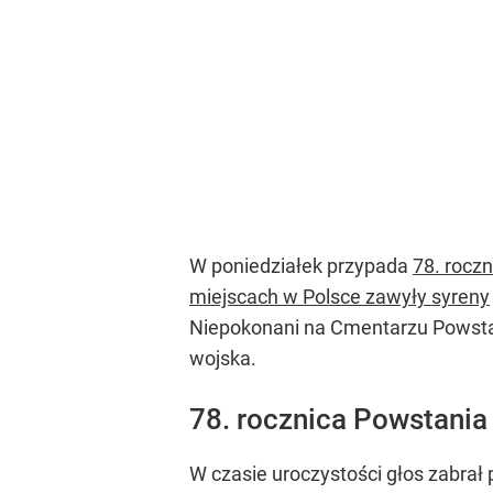
W poniedziałek przypada
78. rocz
miejscach w Polsce zawyły syreny
Niepokonani na Cmentarzu Pows
wojska.
78. rocznica Powstania
W czasie uroczystości głos zabrał