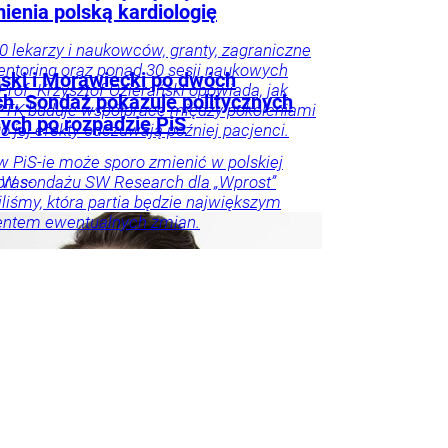
ienia polską kardiologię
0 lekarzy i naukowców, granty, zagraniczne
entoring oraz ponad 30 sesji naukowych
ski i Morawiecki po dwóch
 Prof. Krzysztof Ozierański opowiada, jak
ch. Sondaż pokazuje politycznych
PTK buduje współpracę między pokoleniami
ych po rozpadzie PiS
go jej efekty odczuwają później pacjenci.
 PiS-ie może sporo zmienić w polskiej
. W sondażu SW Research dla „Wprost”
pras-
liśmy, która partia będzie największym
entem ewentualnych zmian.
o u
Trela
tyka