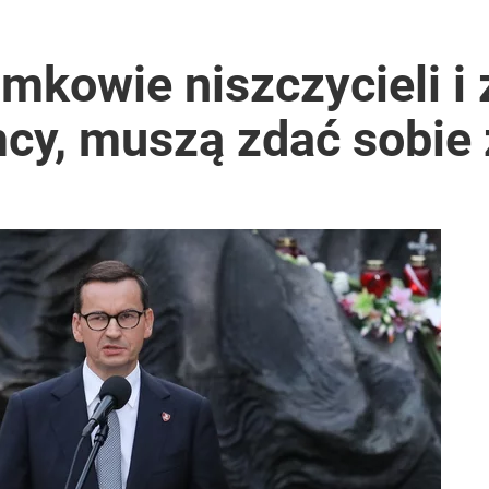
 Polaków zapytano o zakupy
mkowie niszczycieli i 
mcy, muszą zdać sobie
i mówią o politycznej grze
azelina jakich mało”