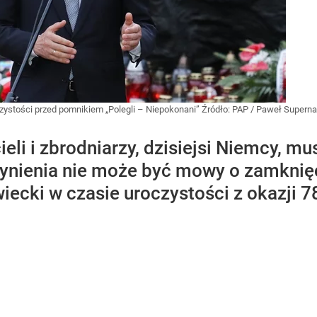
ystości przed pomnikiem „Polegli – Niepokonani”
Źródło:
PAP
/
Paweł Supern
li i zbrodniarzy, dzisiejsi Niemcy, mu
nienia nie może być mowy o zamknięciu
ecki w czasie uroczystości z okazji 