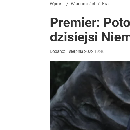
Temu, Shein i AliExpress już nie takie atrakcyjne.
Wprost
/
Wiadomości
/
Kraj
Premier: Poto
dodaj
dzisiejsi Nie
Taki plan ma dotyczyć Hołowni. Miller i Komorowsk
Dodano:
1
sierpnia
2022
19:46
1
Stanowski przemawiał u Nawrockiego. Giertych: „W
2