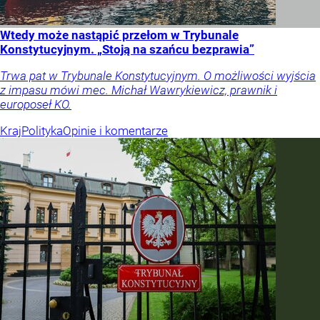
Wtedy może nastąpić przełom w Trybunale
Konstytucyjnym. „Stoją na szańcu bezprawia”
Trwa pat w Trybunale Konstytucyjnym. O możliwości wyjścia
z impasu mówi mec. Michał Wawrykiewicz, prawnik i
europoseł KO.
Kraj
Polityka
Opinie i komentarze