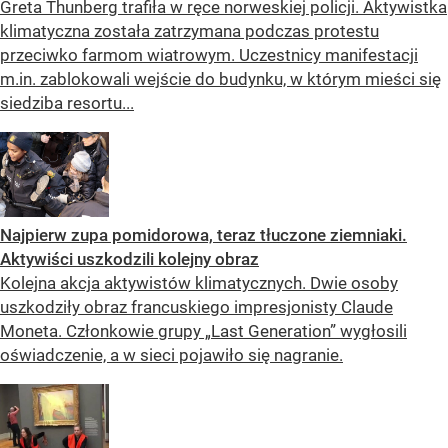
Greta Thunberg trafiła w ręce norweskiej policji. Aktywistka
klimatyczna została zatrzymana podczas protestu
przeciwko farmom wiatrowym. Uczestnicy manifestacji
m.in. zablokowali wejście do budynku, w którym mieści się
siedziba resortu...
Najpierw zupa pomidorowa, teraz tłuczone ziemniaki.
Aktywiści uszkodzili kolejny obraz
Kolejna akcja aktywistów klimatycznych. Dwie osoby
uszkodziły obraz francuskiego impresjonisty Claude
Moneta. Członkowie grupy „Last Generation” wygłosili
oświadczenie, a w sieci pojawiło się nagranie.