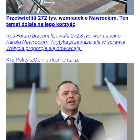
Prześwietlili 272 tys. wzmianek o Nawrockim. Ten
temat działa na jego korzyść
Res Futura przeanalizowała 272,8 tys. wzmianek o
Karolu Nawrockim. Krytyka przeważa, ale w sprawie
Wołynia proporcje się odwracają.
Kraj
Polityka
Opinie i komentarze