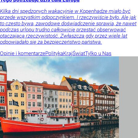
Kilka dni spędzonych wakacyjnie w Kopenhadze miało być
przede wszystkim odpoczynkiem. I rzeczywiście było. Ale jak
to często bywa, zawodowe doświadczenie sprawia, że nawet
podczas urlopu trudno całkowicie przestać obserwować
otaczającą rzeczywistość. Zwłaszcza gdy przez wiele lat
odpowiadało się za bezpieczeństwo państwa.
Opinie i komentarze
Polityka
Kraj
Świat
Tylko u Nas