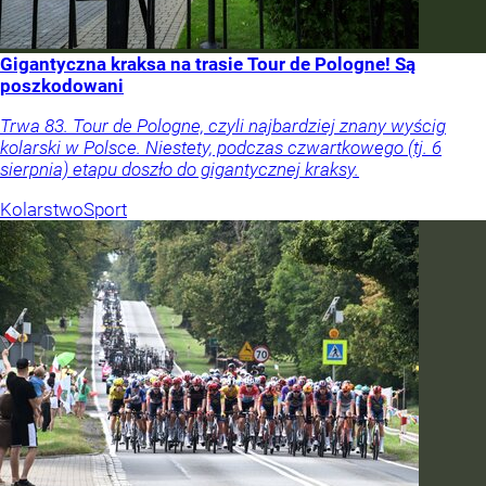
Gigantyczna kraksa na trasie Tour de Pologne! Są
poszkodowani
Trwa 83. Tour de Pologne, czyli najbardziej znany wyścig
kolarski w Polsce. Niestety, podczas czwartkowego (tj. 6
sierpnia) etapu doszło do gigantycznej kraksy.
Kolarstwo
Sport