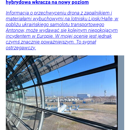
hybrydowa wkracza na nowy poziom
Informacja o przechwyceniu drona z zapalnikiem i
materiałami wybuchowymi na lotnisku Lipsk/Halle, w
pobliżu ukraińskiego samolotu transportowego
Antonow, może wydawać się kolejnym niepokojącym
incydentem w Europie. W mojej ocenie jest jednak
czymś znacznie poważniejszym. To sygnał
ostrzegawczy.