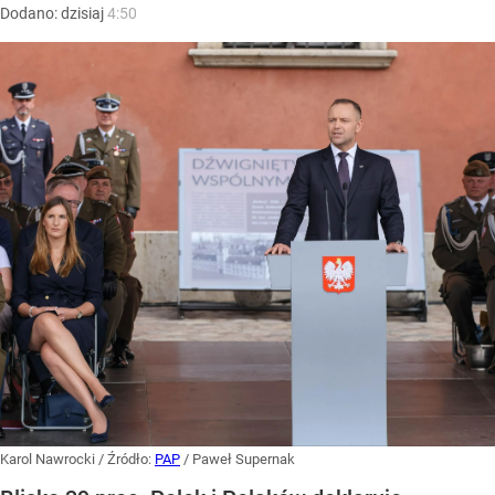
Dodano:
dzisiaj
4:50
Karol Nawrocki
/ Źródło:
PAP
/
Paweł Supernak