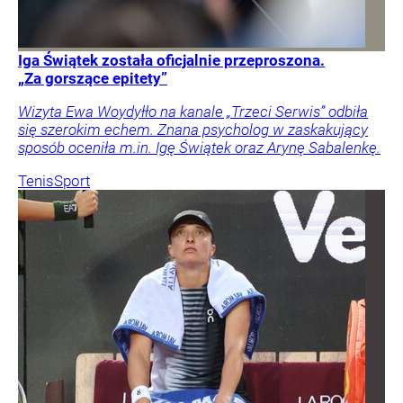
Iga Świątek została oficjalnie przeproszona.
„Za gorszące epitety”
Wizyta Ewa Woydyłło na kanale „Trzeci Serwis” odbiła
się szerokim echem. Znana psycholog w zaskakujący
sposób oceniła m.in. Igę Świątek oraz Arynę Sabalenkę.
Tenis
Sport