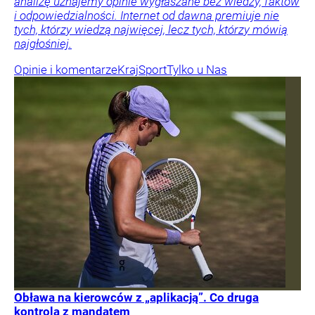
analizę uznajemy opinie wygłaszane bez wiedzy, faktów
i odpowiedzialności. Internet od dawna premiuje nie
tych, którzy wiedzą najwięcej, lecz tych, którzy mówią
najgłośniej.
Opinie i komentarze
Kraj
Sport
Tylko u Nas
Obława na kierowców z „aplikacją”. Co druga
kontrola z mandatem