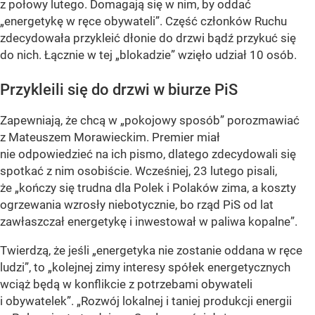
z połowy lutego. Domagają się w nim, by oddać
„energetykę w ręce obywateli”. Część członków Ruchu
zdecydowała przykleić dłonie do drzwi bądź przykuć się
do nich. Łącznie w tej „blokadzie” wzięło udział 10 osób.
Przykleili się do drzwi w biurze PiS
Zapewniają, że chcą w „pokojowy sposób” porozmawiać
z Mateuszem Morawieckim. Premier miał
nie odpowiedzieć na ich pismo, dlatego zdecydowali się
spotkać z nim osobiście. Wcześniej, 23 lutego pisali,
że „kończy się trudna dla Polek i Polaków zima, a koszty
ogrzewania wzrosły niebotycznie, bo rząd PiS od lat
zawłaszczał energetykę i inwestował w paliwa kopalne”.
Twierdzą, że jeśli „energetyka nie zostanie oddana w ręce
ludzi”, to „kolejnej zimy interesy spółek energetycznych
wciąż będą w konflikcie z potrzebami obywateli
i obywatelek”. „Rozwój lokalnej i taniej produkcji energii