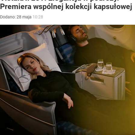
Premiera wspólnej kolekcji kapsułowej
Dodano:
28
maja
10:28