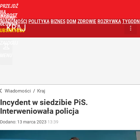
PRZEJDŹ
NA
WPROST
STRONĘ
WIADOMOŚCI
POLITYKA
BIZNES
DOM
ZDROWIE
ROZRYWKA
TYGODN
GŁÓWNĄ
KRAJ
UBSKRYBUJ
ZALOGUJ
MENU
Wiadomości
/
Kraj
Incydent w siedzibie PiS.
Interweniowała policja
Dodano:
13
marca
2023
13:39