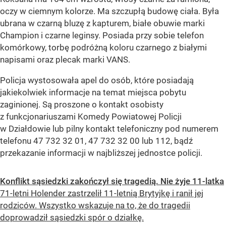
oczy w ciemnym kolorze. Ma szczupłą budowę ciała. Była
ubrana w czarną bluzę z kapturem, białe obuwie marki
Champion i czarne leginsy. Posiada przy sobie telefon
komórkowy, torbę podróżną koloru czarnego z białymi
napisami oraz plecak marki VANS.
Policja wystosowała apel do osób, które posiadają
jakiekolwiek informacje na temat miejsca pobytu
zaginionej. Są proszone o kontakt osobisty
z funkcjonariuszami Komedy Powiatowej Policji
w Działdowie lub pilny kontakt telefoniczny pod numerem
telefonu 47 732 32 01, 47 732 32 00 lub 112, bądź
przekazanie informacji w najbliższej jednostce policji.
Konflikt sąsiedzki zakończył się tragedią. Nie żyje 11-latka
71-letni Holender zastrzelił 11-letnią Brytyjkę i ranił jej
rodziców. Wszystko wskazuje na to, że do tragedii
doprowadził sąsiedzki spór o działkę.