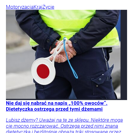
Motoryzacja
Kraj
Życie
Nie daj się nabrać na napis „100% owoców”.
Dietetyczka ostrzega przed tymi dżemami
Lubisz dżemy? Uważaj na te ze sklepu. Niektóre mogą
cię mocno rozczarować. Ostrzega przed nimi znana
dietetyczka i bezlitośnie obnaża triki stosowane przez