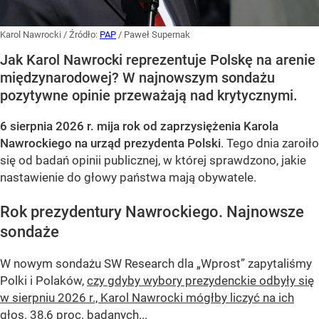
Karol Nawrocki
/ Źródło:
PAP
/
Paweł Supernak
Jak Karol Nawrocki reprezentuje Polskę na arenie
międzynarodowej? W najnowszym sondażu
pozytywne opinie przeważają nad krytycznymi.
6 sierpnia 2026 r. mija rok od zaprzysiężenia Karola
Nawrockiego na urząd prezydenta Polski
. Tego dnia zaroiło
się od badań opinii publicznej, w której sprawdzono, jakie
nastawienie do głowy państwa mają obywatele.
Rok prezydentury Nawrockiego. Najnowsze
sondaże
W nowym sondażu
SW Research
dla „Wprost” zapytaliśmy
Polki i Polaków,
czy gdyby wybory prezydenckie odbyły się
w sierpniu 2026 r., Karol Nawrocki mógłby liczyć na ich
głos
. 38,6 proc. badanych...