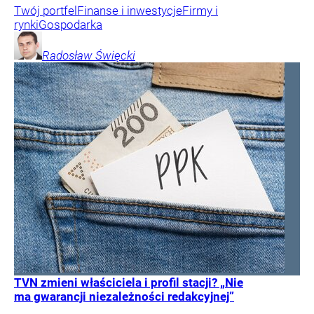
Twój portfel
Finanse i inwestycje
Firmy i
rynki
Gospodarka
Radosław
Święcki
TVN zmieni właściciela i profil stacji? „Nie
ma gwarancji niezależności redakcyjnej”