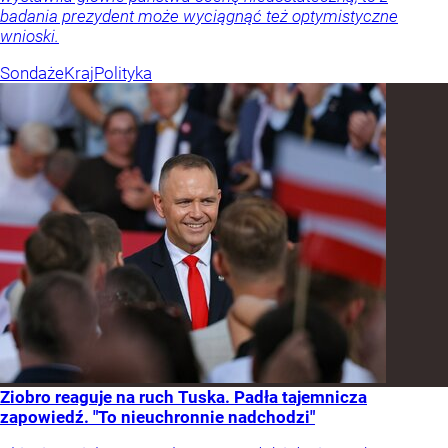
badania prezydent może wyciągnąć też optymistyczne
wnioski.
Sondaże
Kraj
Polityka
Ziobro reaguje na ruch Tuska. Padła tajemnicza
zapowiedź. "To nieuchronnie nadchodzi"