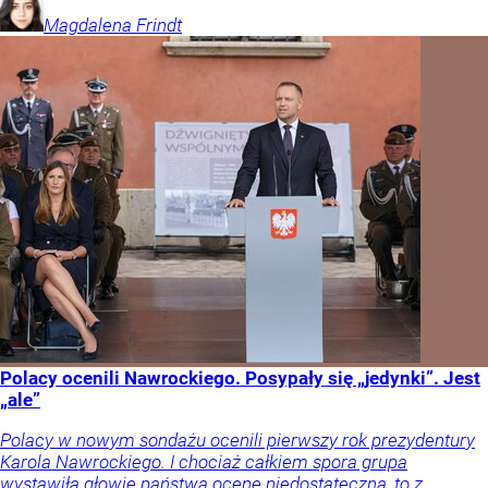
Magdalena
Frindt
Polacy ocenili Nawrockiego. Posypały się „jedynki”. Jest
„ale”
Polacy w nowym sondażu ocenili pierwszy rok prezydentury
Karola Nawrockiego. I chociaż całkiem spora grupa
wystawiła głowie państwa ocenę niedostateczną, to z