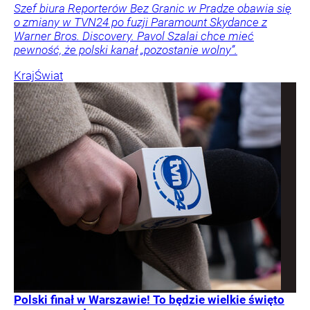
Szef biura Reporterów Bez Granic w Pradze obawia się
o zmiany w TVN24 po fuzji Paramount Skydance z
Warner Bros. Discovery. Pavol Szalai chce mieć
pewność, że polski kanał „pozostanie wolny”.
Kraj
Świat
Polski finał w Warszawie! To będzie wielkie święto