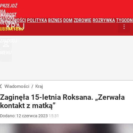
PRZEJDŹ
NA
WPROST
STRONĘ
WIADOMOŚCI
POLITYKA
BIZNES
DOM
ZDROWIE
ROZRYWKA
TYGODN
GŁÓWNĄ
KRAJ
UBSKRYBUJ
ZALOGUJ
MENU
Wiadomości
/
Kraj
Zaginęła 15-letnia Roksana. „Zerwała
kontakt z matką”
Dodano:
12
czerwca
2023
15:31