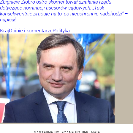
Zbigniew Ziobro ostro skomentował działania rządu
dotyczące nominacji asesorów sądowych. „Tusk
konsekwentnie pracuje na to, co nieuchronnie nadchodzi” –
napisał.
Kraj
Opinie i komentarze
Polityka