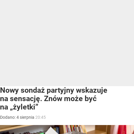
Nowy sondaż partyjny wskazuje
na sensację. Znów może być
na „żyletki”
Dodano:
4
sierpnia
20:45