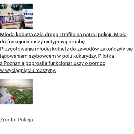
Młoda kobieta szła drogą i trafiła na patrol policji. Miała
do funkcjonariuszy nietypową prośbę
Przygotowania młodej kobiety do zawodów zakończyły się
lądowaniem szybowcem w polu kukurydzy. Pilotka
z Poznania poprosiła funkcjonariuszy o pomoc
w wyciągnięciu maszyny.
Źródło:
Policja