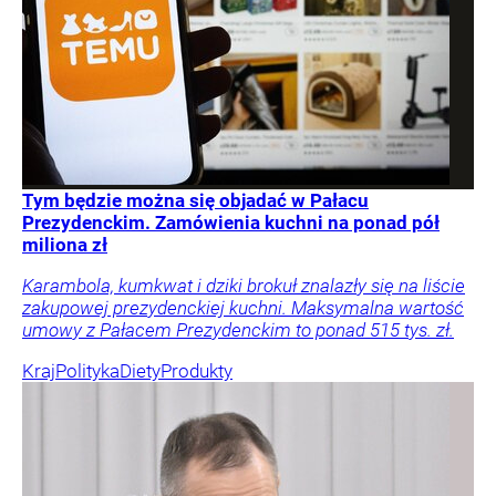
Tym będzie można się objadać w Pałacu
Prezydenckim. Zamówienia kuchni na ponad pół
miliona zł
Karambola, kumkwat i dziki brokuł znalazły się na liście
zakupowej prezydenckiej kuchni. Maksymalna wartość
umowy z Pałacem Prezydenckim to ponad 515 tys. zł.
Kraj
Polityka
Diety
Produkty