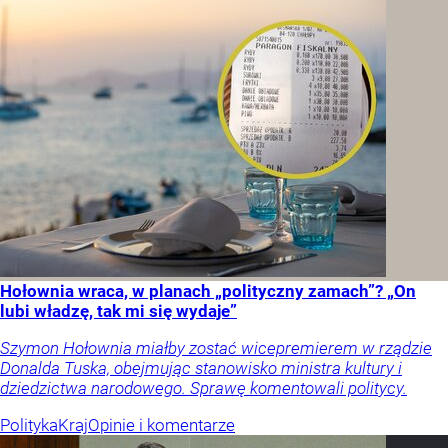
Hołownia wraca, w planach „polityczny zamach”? „On
lubi władzę, tak mi się wydaje”
Szymon Hołownia miałby zostać wicepremierem w rządzie
Donalda Tuska, obejmując stanowisko ministra kultury i
dziedzictwa narodowego. Sprawę komentowali politycy.
Polityka
Kraj
Opinie i komentarze