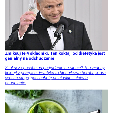
Zmiksuj te 4 składniki. Ten koktajl od dietetyka jest
genialny na odchudzanie
Szukasz sposobu na podjadanie na diecie? Ten zielony
koktajl z przepisu dietetyka to błonnikowa bomba, która
syci na długo, gasi ochotę na słodkie i ułatwia
chudnięcie.