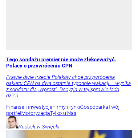
Tego sondażu premier nie może zlekceważyć.
Polacy o przywróceniu CPN
Prawie dwie trzecie Polaków chce przywrócenia
pakietu CPN na dwa ostatnie tygodnie wakacji – wynika
z sondażu dla „Wprost”. Decyzja w tej sprawie lada
dzień.
Finanse i inwestycje
Firmy i rynki
Gospodarka
Twój
portfel
Motoryzacja
Tylko u Nas
Radosław
Święcki