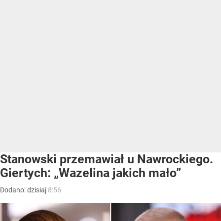
Stanowski przemawiał u Nawrockiego.
Giertych: „Wazelina jakich mało”
Dodano:
dzisiaj
8:56