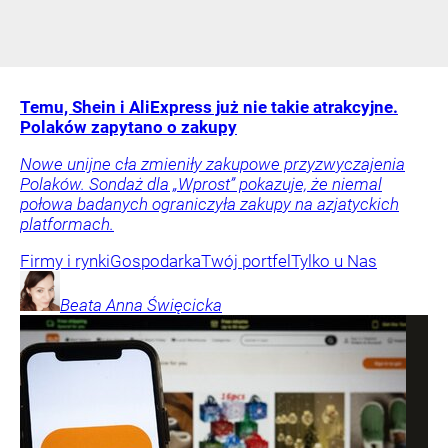
Temu, Shein i AliExpress już nie takie atrakcyjne.
Polaków zapytano o zakupy
Nowe unijne cła zmieniły zakupowe przyzwyczajenia
Polaków. Sondaż dla „Wprost” pokazuje, że niemal
połowa badanych ograniczyła zakupy na azjatyckich
platformach.
Firmy i rynki
Gospodarka
Twój portfel
Tylko u Nas
Beata Anna
Święcicka