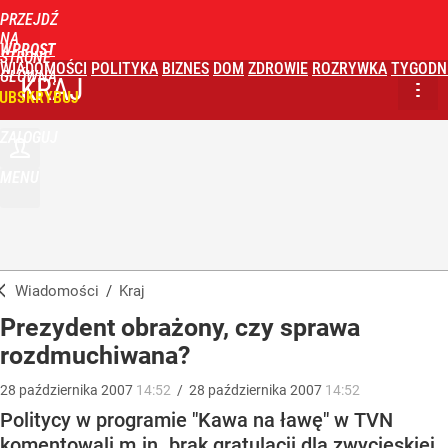
PRZEJDŹ
NA
WPROST
STRONĘ
WIADOMOŚCI
POLITYKA
BIZNES
DOM
ZDROWIE
ROZRYWKA
TYGODN
GŁÓWNĄ
KRAJ
UBSKRYBUJ
ZALOGUJ
MENU
Wiadomości
/
Kraj
Prezydent obrażony, czy sprawa
rozdmuchiwana?
28
października
2007
14:52
/
28
października
2007
14:52
Politycy w programie "Kawa na ławę" w TVN
komentowali m.in. brak gratulacji dla zwycięskiej