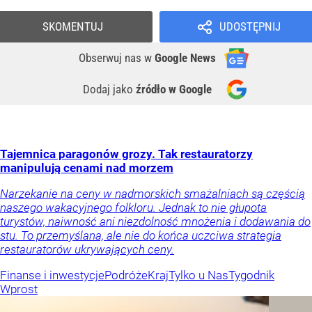
SKOMENTUJ
UDOSTĘPNIJ
Obserwuj nas
w
Google News
Dodaj jako
źródło w Google
Tajemnica paragonów grozy. Tak restauratorzy
manipulują cenami nad morzem
Narzekanie na ceny w nadmorskich smażalniach są częścią
naszego wakacyjnego folkloru. Jednak to nie głupota
turystów, naiwność ani niezdolność mnożenia i dodawania do
stu. To przemyślana, ale nie do końca uczciwa strategia
restauratorów ukrywających ceny.
Finanse i inwestycje
Podróże
Kraj
Tylko u Nas
Tygodnik
Wprost