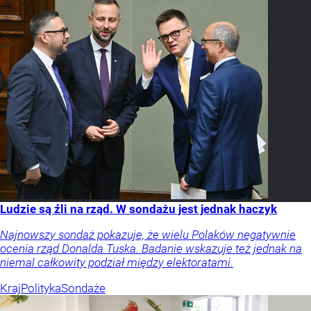
Ludzie są źli na rząd. W sondażu jest jednak haczyk
Najnowszy sondaż pokazuje, że wielu Polaków negatywnie
ocenia rząd Donalda Tuska. Badanie wskazuje też jednak na
niemal całkowity podział między elektoratami.
Kraj
Polityka
Sondaże