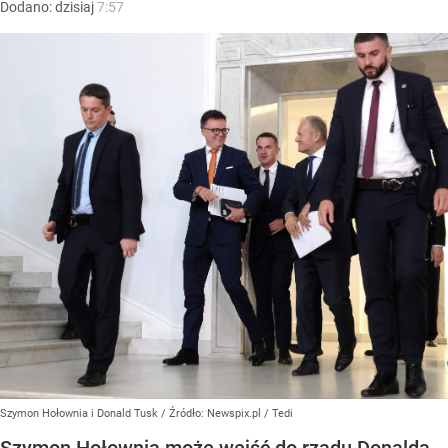
Dodano:
dzisiaj
7:57
Szymon Hołownia i Donald Tusk
/ Źródło:
Newspix.pl
/
Tedi
Szymon Hołownia może wejść do rządu Donalda