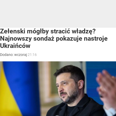
Zełenski mógłby stracić władzę?
Najnowszy sondaż pokazuje nastroje
Ukraińców
Dodano:
wczoraj
21:16