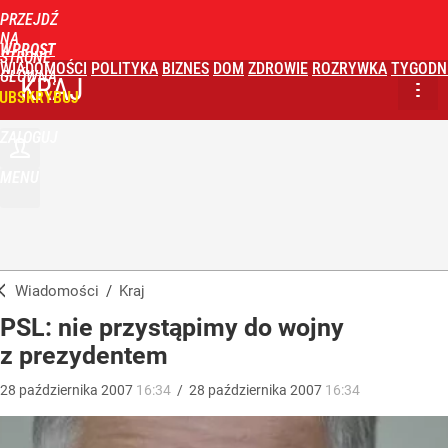
PRZEJDŹ
NA
WPROST
STRONĘ
WIADOMOŚCI
POLITYKA
BIZNES
DOM
ZDROWIE
ROZRYWKA
TYGODN
GŁÓWNĄ
KRAJ
UBSKRYBUJ
ZALOGUJ
MENU
Wiadomości
/
Kraj
PSL: nie przystąpimy do wojny
z prezydentem
28
października
2007
16:34
/
28
października
2007
16:34