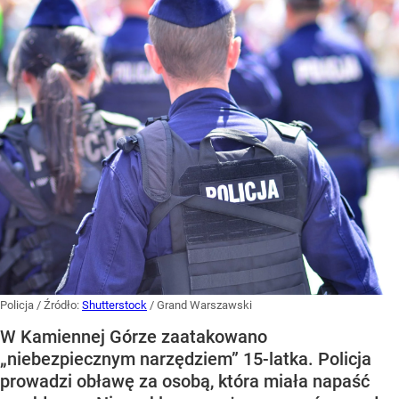
Policja
/ Źródło:
Shutterstock
/
Grand Warszawski
W Kamiennej Górze zaatakowano
„niebezpiecznym narzędziem” 15-latka. Policja
prowadzi obławę za osobą, która miała napaść