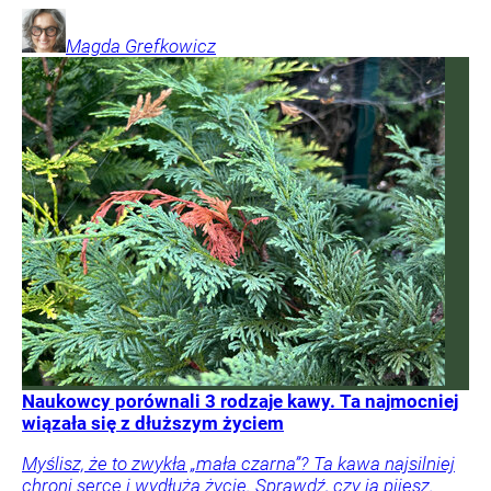
Magda
Grefkowicz
Naukowcy porównali 3 rodzaje kawy. Ta najmocniej
wiązała się z dłuższym życiem
Myślisz, że to zwykła „mała czarna”? Ta kawa najsilniej
chroni serce i wydłuża życie. Sprawdź, czy ją pijesz.