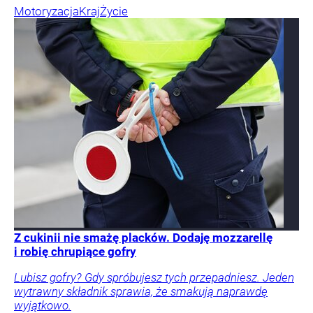
Motoryzacja
Kraj
Życie
Z cukinii nie smażę placków. Dodaję mozzarellę
i robię chrupiące gofry
Lubisz gofry? Gdy spróbujesz tych przepadniesz. Jeden
wytrawny składnik sprawia, że smakują naprawdę
wyjątkowo.