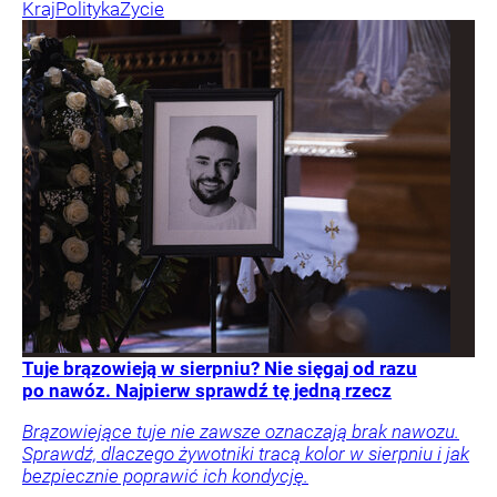
Kraj
Polityka
Życie
Tuje brązowieją w sierpniu? Nie sięgaj od razu
po nawóz. Najpierw sprawdź tę jedną rzecz
Brązowiejące tuje nie zawsze oznaczają brak nawozu.
Sprawdź, dlaczego żywotniki tracą kolor w sierpniu i jak
bezpiecznie poprawić ich kondycję.