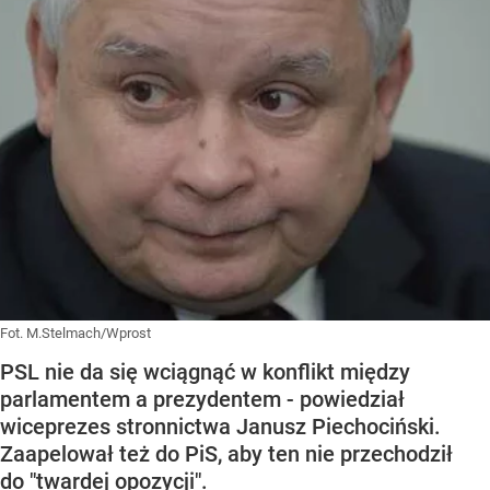
Fot. M.Stelmach/Wprost
PSL nie da się wciągnąć w konflikt między
parlamentem a prezydentem - powiedział
wiceprezes stronnictwa Janusz Piechociński.
Zaapelował też do PiS, aby ten nie przechodził
do "twardej opozycji".