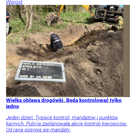
Wprost
Wielka obława drogówki. Będą kontrolować tylko
jedno
Jeden dzień. Tysiące kontroli, mandatów i punktów
karnych. Policja zaplanowała akcję kontroli kierowców.
Od rana posypią się mandaty.