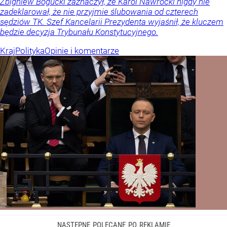
Zbigniew Bogucki zaznaczył, że Karol Nawrocki nigdy nie
zadeklarował, że nie przyjmie ślubowania od czterech
sędziów TK. Szef Kancelarii Prezydenta wyjaśnił, że kluczem
będzie decyzja Trybunału Konstytucyjnego.
Kraj
Polityka
Opinie i komentarze