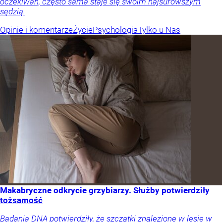
oczekiwań, często sama staje się swoim najsurowszym
sędzią.
Opinie i komentarze
Życie
Psychologia
Tylko u Nas
Makabryczne odkrycie grzybiarzy. Służby potwierdziły
tożsamość
Badania DNA potwierdziły, że szczątki znalezione w lesie w