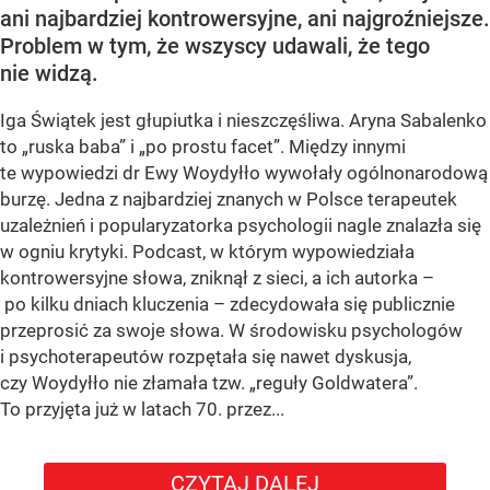
ani najbardziej kontrowersyjne, ani najgroźniejsze.
Problem w tym, że wszyscy udawali, że tego
nie widzą.
Iga Świątek jest głupiutka i nieszczęśliwa. Aryna Sabalenko
to „ruska baba” i „po prostu facet”. Między innymi
te wypowiedzi dr Ewy Woydyłło wywołały ogólnonarodową
burzę. Jedna z najbardziej znanych w Polsce terapeutek
uzależnień i popularyzatorka psychologii nagle znalazła się
w ogniu krytyki. Podcast, w którym wypowiedziała
kontrowersyjne słowa, zniknął z sieci, a ich autorka –
po kilku dniach kluczenia – zdecydowała się publicznie
przeprosić za swoje słowa. W środowisku psychologów
i psychoterapeutów rozpętała się nawet dyskusja,
czy Woydyłło nie złamała tzw. „reguły Goldwatera”.
To przyjęta już w latach 70. przez...
CZYTAJ DALEJ