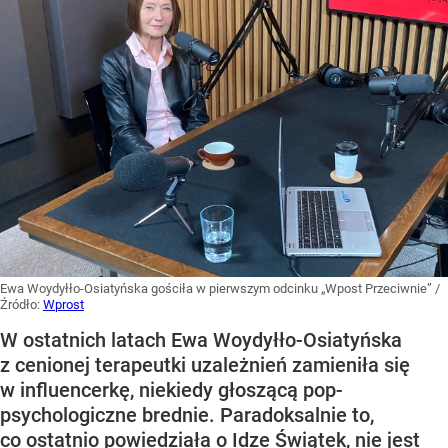
Ewa Woydyłło-Osiatyńska gościła w pierwszym odcinku „Wpost Przeciwnie”
/
Źródło:
Wprost
W ostatnich latach Ewa Woydyłło-Osiatyńska
z cenionej terapeutki uzależnień zamieniła się
w influencerkę, niekiedy głoszącą pop-
psychologiczne brednie. Paradoksalnie to,
co ostatnio powiedziała o Idze Świątek, nie jest