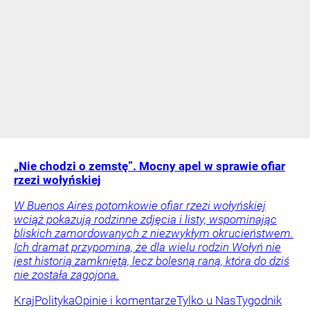
„Nie chodzi o zemstę”. Mocny apel w sprawie ofiar
rzezi wołyńskiej
W Buenos Aires potomkowie ofiar rzezi wołyńskiej
wciąż pokazują rodzinne zdjęcia i listy, wspominając
bliskich zamordowanych z niezwykłym okrucieństwem.
Ich dramat przypomina, że dla wielu rodzin Wołyń nie
jest historią zamkniętą, lecz bolesną raną, która do dziś
nie została zagojona.
Kraj
Polityka
Opinie i komentarze
Tylko u Nas
Tygodnik