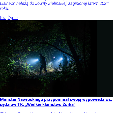
Lisinach należą do Jowity Zielińskiej, zaginionej latem 2024
roku.
Kraj
Życie
Minister Nawrockiego przypomniał swoją wypowiedź ws.
sędziów TK. „Wielkie kłamstwo Żurka”