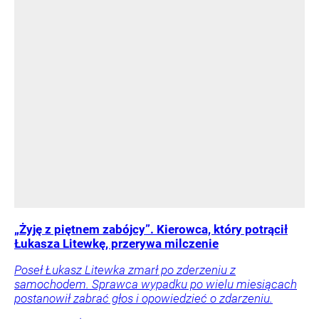
„Żyję z piętnem zabójcy”. Kierowca, który potrącił
Łukasza Litewkę, przerywa milczenie
Poseł Łukasz Litewka zmarł po zderzeniu z
samochodem. Sprawca wypadku po wielu miesiącach
postanowił zabrać głos i opowiedzieć o zdarzeniu.