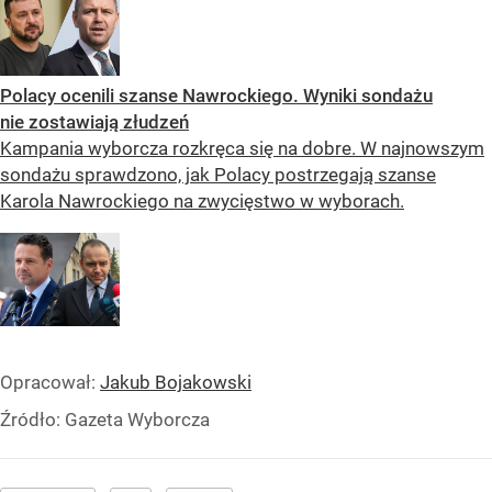
Polacy ocenili szanse Nawrockiego. Wyniki sondażu
nie zostawiają złudzeń
Kampania wyborcza rozkręca się na dobre. W najnowszym
sondażu sprawdzono, jak Polacy postrzegają szanse
Karola Nawrockiego na zwycięstwo w wyborach.
Opracował:
Jakub Bojakowski
Źródło:
Gazeta Wyborcza