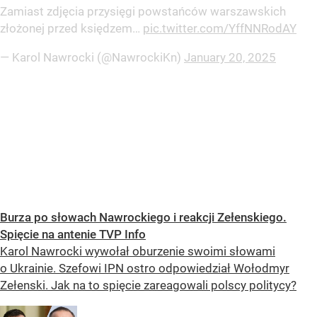
Zamiast zdjęcia przysięgi powstańców warszawskich
złożonej przed księdzem…
pic.twitter.com/YffNNRodAY
— Karol Nawrocki (@NawrockiKn)
January 20, 2025
Burza po słowach Nawrockiego i reakcji Zełenskiego.
Spięcie na antenie TVP Info
Karol Nawrocki wywołał oburzenie swoimi słowami
o Ukrainie. Szefowi IPN ostro odpowiedział Wołodmyr
Zełenski. Jak na to spięcie zareagowali polscy politycy?