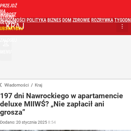
PRZEJDŹ
NA
WPROST
STRONĘ
WIADOMOŚCI
POLITYKA
BIZNES
DOM
ZDROWIE
ROZRYWKA
TYGODN
GŁÓWNĄ
KRAJ
UBSKRYBUJ
ZALOGUJ
MENU
Wiadomości
/
Kraj
197 dni Nawrockiego w apartamencie
deluxe MIIWŚ? „Nie zapłacił ani
grosza”
Dodano:
20
stycznia
2025
8:54