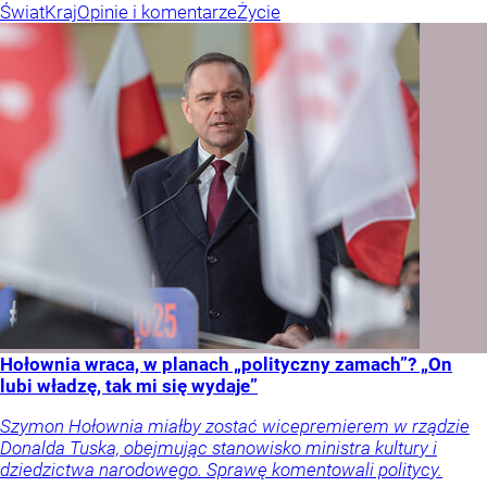
Świat
Kraj
Opinie i komentarze
Życie
Hołownia wraca, w planach „polityczny zamach”? „On
lubi władzę, tak mi się wydaje”
Szymon Hołownia miałby zostać wicepremierem w rządzie
Donalda Tuska, obejmując stanowisko ministra kultury i
dziedzictwa narodowego. Sprawę komentowali politycy.