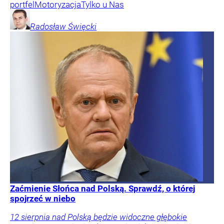
portfel
Motoryzacja
Tylko u Nas
Radosław
Święcki
Zaćmienie Słońca nad Polską. Sprawdź, o której
spojrzeć w niebo
12 sierpnia nad Polską będzie widoczne głębokie