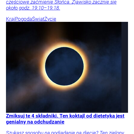
częściowe zaćmienie Słońca. Zjawisko zacznie się
około godz. 19:10–19:18.
Kraj
Pogoda
Świat
Życie
Zmiksuj te 4 składniki. Ten koktajl od dietetyka jest
genialny na odchudzanie
Szukasz sposobu na podjadanie na diecie? Ten zielony