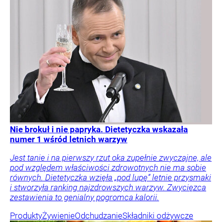
Nie brokuł i nie papryka. Dietetyczka wskazała
numer 1 wśród letnich warzyw
Jest tanie i na pierwszy rzut oka zupełnie zwyczajne, ale
pod względem właściwości zdrowotnych nie ma sobie
równych. Dietetyczka wzięła „pod lupę” letnie przysmaki
i stworzyła ranking najzdrowszych warzyw. Zwycięzca
zestawienia to genialny pogromca kalorii.
Produkty
Żywienie
Odchudzanie
Składniki odżywcze