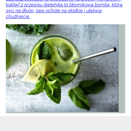
koktajl z przepisu dietetyka to błonnikowa bomba, która
syci na długo, gasi ochotę na słodkie i ułatwia
chudnięcie.