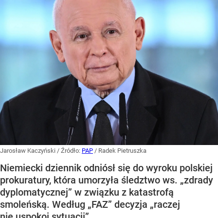
Jarosław Kaczyński
/ Źródło:
PAP
/
Radek Pietruszka
Niemiecki dziennik odniósł się do wyroku polskiej
prokuratury, która umorzyła śledztwo ws. „zdrady
dyplomatycznej” w związku z katastrofą
smoleńską. Według „FAZ” decyzja „raczej
nie uspokoi sytuacji”.