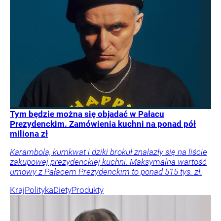
Tym będzie można się objadać w Pałacu
Prezydenckim. Zamówienia kuchni na ponad pół
miliona zł
Karambola, kumkwat i dziki brokuł znalazły się na liście
zakupowej prezydenckiej kuchni. Maksymalna wartość
umowy z Pałacem Prezydenckim to ponad 515 tys. zł.
Kraj
Polityka
Diety
Produkty