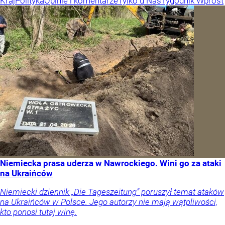
Kraj
Polityka
Opinie i komentarze
Tylko u Nas
Tygodnik Wprost
Niemiecka prasa uderza w Nawrockiego. Wini go za ataki
na Ukraińców
Niemiecki dziennik „Die Tageszeitung” poruszył temat ataków
na Ukraińców w Polsce. Jego autorzy nie mają wątpliwości,
kto ponosi tutaj winę.