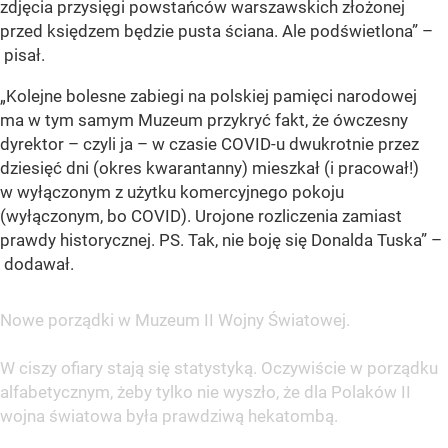
zdjęcia przysięgi powstańców warszawskich złożonej
przed księdzem będzie pusta ściana. Ale podświetlona” –
pisał.
„Kolejne bolesne zabiegi na polskiej pamięci narodowej
ma w tym samym Muzeum przykryć fakt, że ówczesny
dyrektor – czyli ja – w czasie COVID-u dwukrotnie przez
dziesięć dni (okres kwarantanny) mieszkał (i pracował!)
w wyłączonym z użytku komercyjnego pokoju
(wyłączonym, bo COVID). Urojone rozliczenia zamiast
prawdy historycznej. PS. Tak, nie boję się Donalda Tuska” –
dodawał.
Nowe porządki w Muzeum II Wojny Światowej.
W ciszy ofiary stają się statystyką. Oczywiście w porządku
alfabetycznym, żeby tylko nie wyszło, że dla Polaków II
wojna światowa była prawdziwą hekatombą.