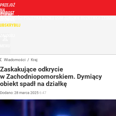
PRZEJDŹ
NA
WPROST
STRONĘ
WIADOMOŚCI
POLITYKA
BIZNES
DOM
ZDROWIE
ROZRYWKA
TYGODN
GŁÓWNĄ
UBSKRYBUJ
ZALOGUJ
MENU
Wiadomości
/
Kraj
Zaskakujące odkrycie
w Zachodniopomorskiem. Dymiący
obiekt spadł na działkę
Dodano:
28
marca
2025
6:47