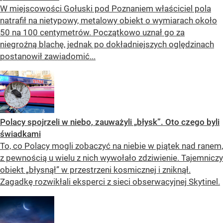
W miejscowości Gołuski pod Poznaniem właściciel pola
natrafił na nietypowy, metalowy obiekt o wymiarach około
50 na 100 centymetrów. Początkowo uznał go za
niegroźną blachę, jednak po dokładniejszych oględzinach
postanowił zawiadomić...
Polacy spojrzeli w niebo, zauważyli „błysk”. Oto czego byli
świadkami
To, co Polacy mogli zobaczyć na niebie w piątek nad ranem,
z pewnością u wielu z nich wywołało zdziwienie. Tajemniczy
obiekt „błysnął” w przestrzeni kosmicznej i zniknął.
Zagadkę rozwikłali eksperci z sieci obserwacyjnej Skytinel.