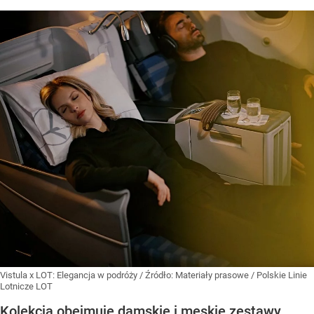
Vistula x LOT: Elegancja w podróży
/ Źródło:
Materiały prasowe
/
Polskie Linie
Lotnicze LOT
Kolekcja obejmuje damskie i męskie zestawy