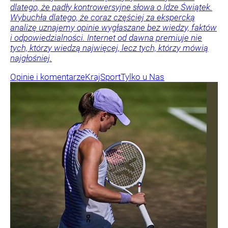
dlatego, że padły kontrowersyjne słowa o Idze Świątek.
Wybuchła dlatego, że coraz częściej za ekspercką
analizę uznajemy opinie wygłaszane bez wiedzy, faktów
i odpowiedzialności. Internet od dawna premiuje nie
tych, którzy wiedzą najwięcej, lecz tych, którzy mówią
najgłośniej.
Opinie i komentarze
Kraj
Sport
Tylko u Nas