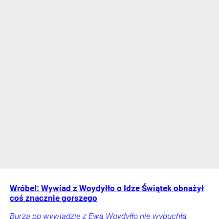
Wróbel: Wywiad z Woydyłło o Idze Świątek obnażył
coś znacznie gorszego
Burza po wywiadzie z Ewą Woydyłło nie wybuchła