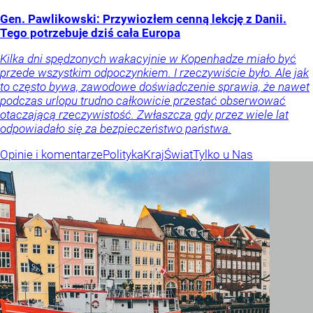
Gen. Pawlikowski: Przywiozłem cenną lekcję z Danii.
Tego potrzebuje dziś cała Europa
Kilka dni spędzonych wakacyjnie w Kopenhadze miało być
przede wszystkim odpoczynkiem. I rzeczywiście było. Ale jak
to często bywa, zawodowe doświadczenie sprawia, że nawet
podczas urlopu trudno całkowicie przestać obserwować
otaczającą rzeczywistość. Zwłaszcza gdy przez wiele lat
odpowiadało się za bezpieczeństwo państwa.
Opinie i komentarze
Polityka
Kraj
Świat
Tylko u Nas