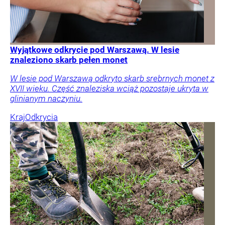
Wyjątkowe odkrycie pod Warszawą. W lesie
znaleziono skarb pełen monet
W lesie pod Warszawą odkryto skarb srebrnych monet z
XVII wieku. Część znaleziska wciąż pozostaje ukryta w
glinianym naczyniu.
Kraj
Odkrycia