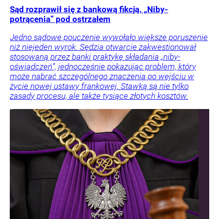
Sąd rozprawił się z bankową fikcją. „Niby-
potrącenia” pod ostrzałem
Jedno sądowe pouczenie wywołało większe poruszenie
niż niejeden wyrok. Sędzia otwarcie zakwestionował
stosowaną przez banki praktykę składania „niby-
oświadczeń”, jednocześnie pokazując problem, który
może nabrać szczególnego znaczenia po wejściu w
życie nowej ustawy frankowej. Stawką są nie tylko
zasady procesu, ale także tysiące złotych kosztów.