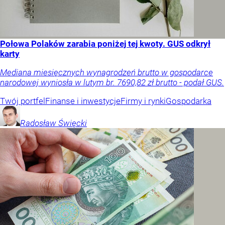
Połowa Polaków zarabia poniżej tej kwoty. GUS odkrył
karty
Mediana miesięcznych wynagrodzeń brutto w gospodarce
narodowej wyniosła w lutym br. 7690,82 zł brutto - podał GUS.
Twój portfel
Finanse i inwestycje
Firmy i rynki
Gospodarka
Radosław
Święcki