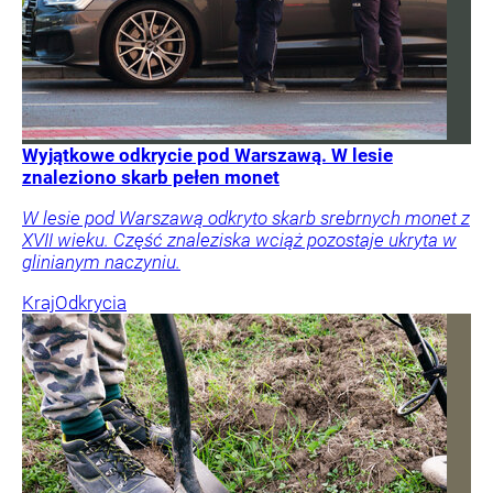
Wyjątkowe odkrycie pod Warszawą. W lesie
znaleziono skarb pełen monet
W lesie pod Warszawą odkryto skarb srebrnych monet z
XVII wieku. Część znaleziska wciąż pozostaje ukryta w
glinianym naczyniu.
Kraj
Odkrycia