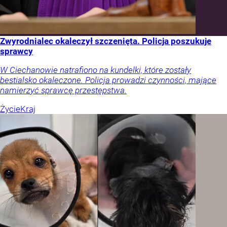
Zwyrodnialec okaleczył szczenięta. Policja poszukuje
sprawcy
W Ciechanowie natrafiono na kundelki, które zostały
bestialsko okaleczone. Policja prowadzi czynności, mające
namierzyć sprawcę przestępstwa.
Życie
Kraj