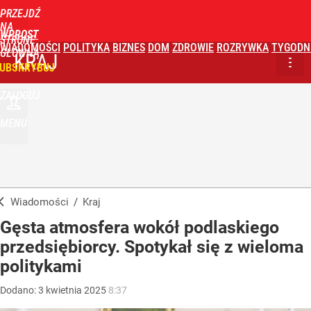
PRZEJDŹ
NA
WPROST
STRONĘ
WIADOMOŚCI
POLITYKA
BIZNES
DOM
ZDROWIE
ROZRYWKA
TYGODN
GŁÓWNĄ
KRAJ
UBSKRYBUJ
ZALOGUJ
MENU
Wiadomości
/
Kraj
Gęsta atmosfera wokół podlaskiego
przedsiębiorcy. Spotykał się z wieloma
politykami
Dodano:
3
kwietnia
2025
8:37