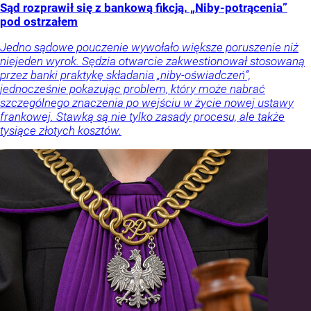
Sąd rozprawił się z bankową fikcją. „Niby-potrącenia”
pod ostrzałem
Jedno sądowe pouczenie wywołało większe poruszenie niż
niejeden wyrok. Sędzia otwarcie zakwestionował stosowaną
przez banki praktykę składania „niby-oświadczeń”,
jednocześnie pokazując problem, który może nabrać
szczególnego znaczenia po wejściu w życie nowej ustawy
frankowej. Stawką są nie tylko zasady procesu, ale także
tysiące złotych kosztów.