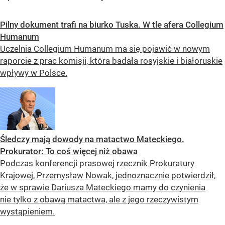
Pilny dokument trafi na biurko Tuska. W tle afera Collegium
Humanum
Uczelnia Collegium Humanum ma się pojawić w nowym
raporcie z prac komisji, która badała rosyjskie i białoruskie
wpływy w Polsce.
Śledczy mają dowody na matactwo Mateckiego.
Prokurator: To coś więcej niż obawa
Podczas konferencji prasowej rzecznik Prokuratury
Krajowej, Przemysław Nowak, jednoznacznie potwierdził,
że w sprawie Dariusza Mateckiego mamy do czynienia
nie tylko z obawą matactwa, ale z jego rzeczywistym
wystąpieniem.