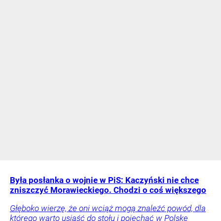
Była posłanka o wojnie w PiS: Kaczyński nie chce
zniszczyć Morawieckiego. Chodzi o coś większego
Głęboko wierzę, że oni wciąż mogą znaleźć powód, dla
którego warto usiąść do stołu i pojechać w Polskę