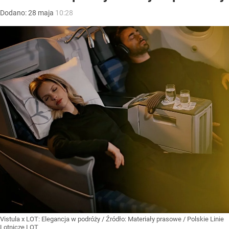
Dodano:
28
maja
10:28
Vistula x LOT: Elegancja w podróży
/ Źródło:
Materiały prasowe
/
Polskie Linie
Lotnicze LOT