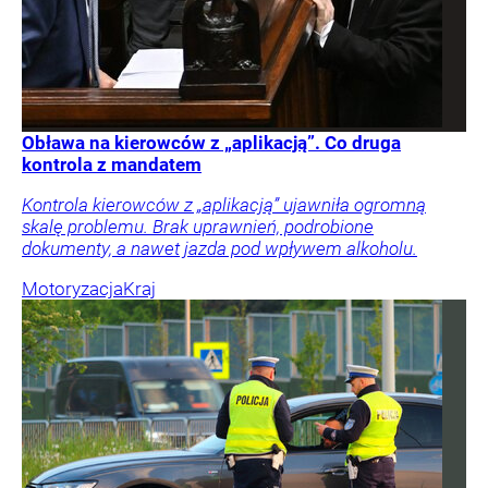
Obława na kierowców z „aplikacją”. Co druga
kontrola z mandatem
Kontrola kierowców z „aplikacją” ujawniła ogromną
skalę problemu. Brak uprawnień, podrobione
dokumenty, a nawet jazda pod wpływem alkoholu.
Motoryzacja
Kraj