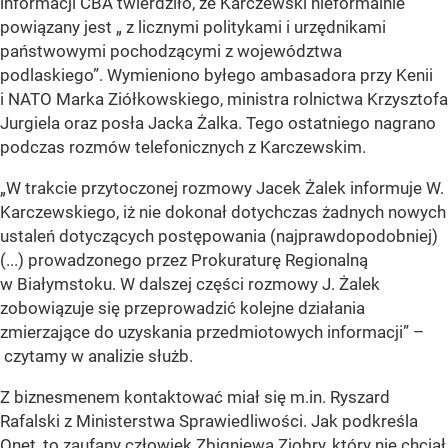
informacji CBA twierdziło, że Karczewski nieformalnie
powiązany jest „ z licznymi politykami i urzędnikami
państwowymi pochodzącymi z województwa
podlaskiego”. Wymieniono byłego ambasadora przy Kenii
i NATO Marka Ziółkowskiego, ministra rolnictwa Krzysztofa
Jurgiela oraz posła Jacka Żalka. Tego ostatniego nagrano
podczas rozmów telefonicznych z Karczewskim.
„W trakcie przytoczonej rozmowy Jacek Żalek informuje W.
Karczewskiego, iż nie dokonał dotychczas żadnych nowych
ustaleń dotyczących postępowania (najprawdopodobniej)
(...) prowadzonego przez Prokuraturę Regionalną
w Białymstoku. W dalszej części rozmowy J. Żalek
zobowiązuje się przeprowadzić kolejne działania
zmierzające do uzyskania przedmiotowych informacji” –
czytamy w analizie służb.
Z biznesmenem kontaktować miał się m.in. Ryszard
Rafalski z Ministerstwa Sprawiedliwości. Jak podkreśla
Onet, to zaufany człowiek Zbigniewa Ziobry, który nie chciał