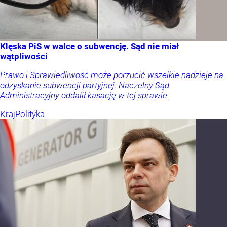
Klęska PiS w walce o subwencję. Sąd nie miał
wątpliwości
Prawo i Sprawiedliwość może porzucić wszelkie nadzieje na
odzyskanie subwencji partyjnej. Naczelny Sąd
Administracyjny oddalił kasację w tej sprawie.
Kraj
Polityka