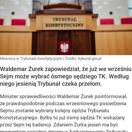
Mównica w Trybunale Konstytycjnym
/ Źródło:
trybunal.gov.pl
Waldemar Żurek zapowiedział, że już we wrześniu
Sejm może wybrać ósmego sędziego TK. Według
niego jesienią Trybunał czeka przełom.
Minister sprawiedliwości Waldemar Żurek poinformował,
że
prawdopodobnie podczas wrześniowego posiedzenia
Sejmu
zostanie wybrany kolejny sędzia Trybunału
Konstytucyjnego. Byłby to już
ósmy sędzia TK wskazany
przez Sejm tej kadencji
. Zdaniem Żurka jesień ma być
momentem wyraźnej zmiany w funkcjonowaniu Trybunału.