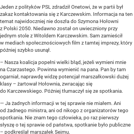
Jeden z polityków PSL zdradził Onetowi, że w partii był
zakaz kontaktowania się z Karczewskim. Informacja na ten
temat najwidoczniej nie doszła do Szymona Hołowni
z Polski 2050. Niedawno został on uwieczniony przy
jednym stole z Witoldem Karczewskim. Sam zamieścił
w mediach społecznościowych film z tamtej imprezy, który
później szybko usunął.
– Nasza koalicja popełni wielki błąd, jeżeli wymieni mnie
na Czarzastego. Powinna wymienić na pana. Pan by tam
ogarniał, naprawdę widzę potencjał marszałkowski dużej
klasy – żartował Hołownia, zwracając się
do Karczewskiego. Później tłumaczył się ze spotkania.
— Ja żadnych informacji w tej sprawie nie miałem. Ani
od żadnego ministra, ani od nikogo z organizatorów tego
spotkania. Nie znam tego człowieka, po raz pierwszy
słyszę o tej sprawie od państwa, spotkanie było publiczne
– podkreślał marszałek Sejmu.