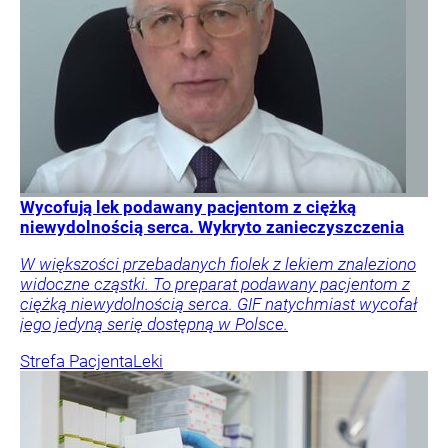
Wycofują lek podawany pacjentom z ciężką
niewydolnością serca. Wykryto zanieczyszczenia
W większości przebadanych fiolek z lekiem znaleziono
widoczne cząstki. To preparat podawany pacjentom z
ciężką niewydolnością serca. GIF natychmiast wycofał
jego jedyną serię dostępną w Polsce.
Strefa Pacjenta
Leki