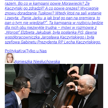
razem. Bo co w kampanii powie Morawiecki? Że
Kaczyński go zdradził? A co powie prezes? Wyciągnie
znowu doradzanie Tuskowi? Wtedy ktoś na sali wstanie
i zapyta: „Panie Jarku, a jak brał go pan na premiera, to
pan o tym nie wiedział?”. Ta kampania w rozbiciu będzie
dla nich obu niezwykle trudna – mówi w rozmowie z
„Wprost” Elżbieta Jakubiak, była posłanka PiS, dawna
współpracowniczka Jarosława Kaczyńskiego i była
szefowa Gabinetu Prezydenta RP Lecha Kaczyńskiego.
Polityka
Kraj
Tylko u Nas
Agnieszka
Niesłuchowska