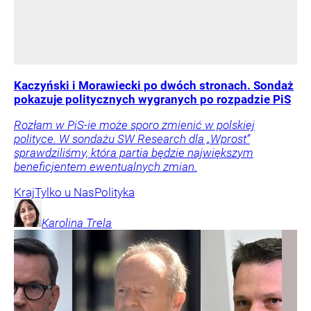
Kaczyński i Morawiecki po dwóch stronach. Sondaż
pokazuje politycznych wygranych po rozpadzie PiS
Rozłam w PiS-ie może sporo zmienić w polskiej
polityce. W sondażu SW Research dla „Wprost”
sprawdziliśmy, która partia będzie największym
beneficjentem ewentualnych zmian.
Kraj
Tylko u Nas
Polityka
Karolina
Trela