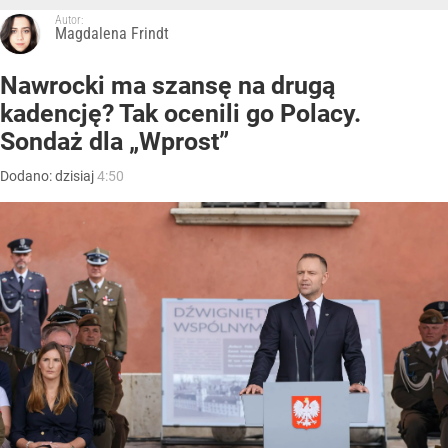
Autor:
Magdalena Frindt
Nawrocki ma szansę na drugą
kadencję? Tak ocenili go Polacy.
Sondaż dla „Wprost”
Dodano:
dzisiaj
4:50