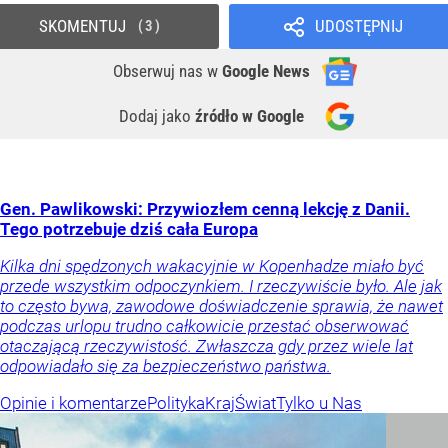
SKOMENTUJ
UDOSTĘPNIJ
3
Obserwuj nas
w
Google News
Dodaj jako
źródło w Google
Gen. Pawlikowski: Przywiozłem cenną lekcję z Danii.
Tego potrzebuje dziś cała Europa
Kilka dni spędzonych wakacyjnie w Kopenhadze miało być
przede wszystkim odpoczynkiem. I rzeczywiście było. Ale jak
to często bywa, zawodowe doświadczenie sprawia, że nawet
podczas urlopu trudno całkowicie przestać obserwować
otaczającą rzeczywistość. Zwłaszcza gdy przez wiele lat
odpowiadało się za bezpieczeństwo państwa.
Opinie i komentarze
Polityka
Kraj
Świat
Tylko u Nas