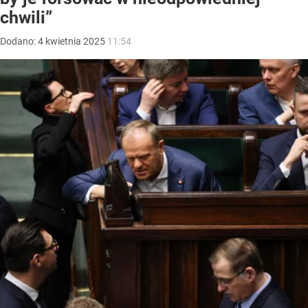
chwili”
Dodano:
4
kwietnia
2025
11:54