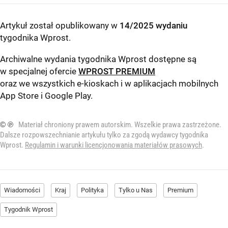
Artykuł został opublikowany w
14/2025 wydaniu
tygodnika Wprost
.
Archiwalne wydania tygodnika Wprost dostępne są
w specjalnej ofercie
WPROST PREMIUM
oraz we wszystkich e-kioskach i w aplikacjach mobilnych
App Store
i
Google Play
.
© ℗
Materiał chroniony prawem autorskim. Wszelkie prawa zastrzeżone.
Dalsze rozpowszechnianie artykułu tylko za zgodą wydawcy tygodnika
Wprost.
Regulamin i warunki licencjonowania materiałów prasowych
.
Wiadomości
Kraj
Polityka
Tylko u Nas
Premium
Tygodnik Wprost