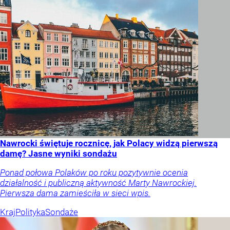
Nawrocki świętuje rocznicę, jak Polacy widzą pierwszą
damę? Jasne wyniki sondażu
Ponad połowa Polaków po roku pozytywnie ocenia
działalność i publiczną aktywność Marty Nawrockiej.
Pierwsza dama zamieściła w sieci wpis.
Kraj
Polityka
Sondaże