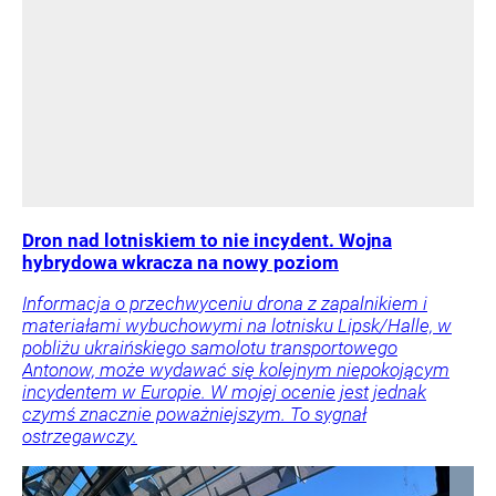
Dron nad lotniskiem to nie incydent. Wojna
hybrydowa wkracza na nowy poziom
Informacja o przechwyceniu drona z zapalnikiem i
materiałami wybuchowymi na lotnisku Lipsk/Halle, w
pobliżu ukraińskiego samolotu transportowego
Antonow, może wydawać się kolejnym niepokojącym
incydentem w Europie. W mojej ocenie jest jednak
czymś znacznie poważniejszym. To sygnał
ostrzegawczy.