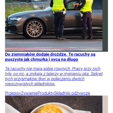
Do ziemniaków dodaję drożdże. Te racuchy są
puszyste jak chmurka i sycą na długo
Te racuchy nie mają sobie równych. Pracy przy nich
tyle, co nic, a znikają z talerzy w mgnieniu oka. Sekret
tych przysmaków tkwi w połączeniu dwóch
nieoczywistych składników.
Przepisy
Żywienie
Produkty
Składniki odżywcze