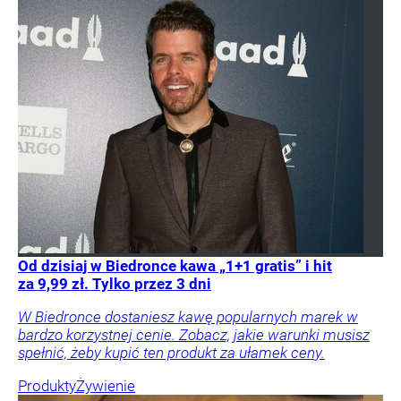
Od dzisiaj w Biedronce kawa „1+1 gratis” i hit
za 9,99 zł. Tylko przez 3 dni
W Biedronce dostaniesz kawę popularnych marek w
bardzo korzystnej cenie. Zobacz, jakie warunki musisz
spełnić, żeby kupić ten produkt za ułamek ceny.
Produkty
Żywienie