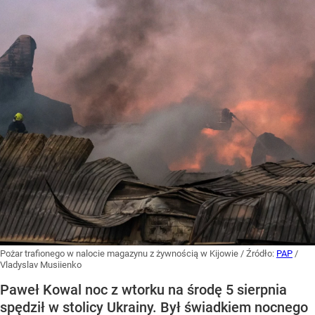
Pożar trafionego w nalocie magazynu z żywnością w Kijowie
/ Źródło:
PAP
/
Vladyslav Musiienko
Paweł Kowal noc z wtorku na środę 5 sierpnia
spędził w stolicy Ukrainy. Był świadkiem nocnego