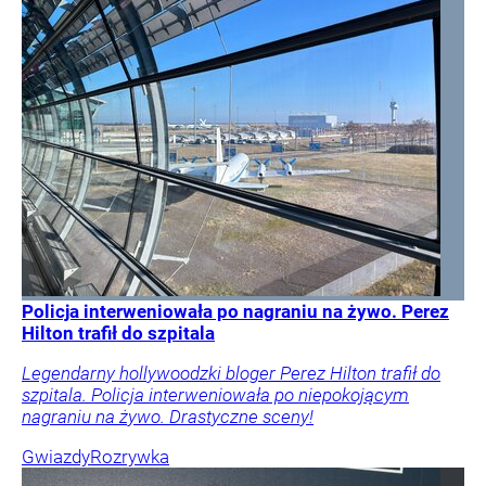
Policja interweniowała po nagraniu na żywo. Perez
Hilton trafił do szpitala
Legendarny hollywoodzki bloger Perez Hilton trafił do
szpitala. Policja interweniowała po niepokojącym
nagraniu na żywo. Drastyczne sceny!
Gwiazdy
Rozrywka