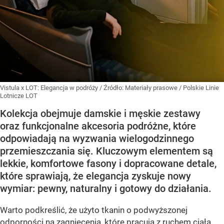
Vistula x LOT: Elegancja w podróży
/ Źródło:
Materiały prasowe
/
Polskie Linie
Lotnicze LOT
Kolekcja obejmuje damskie i męskie zestawy
oraz funkcjonalne akcesoria podróżne, które
odpowiadają na wyzwania wielogodzinnego
przemieszczania się. Kluczowym elementem są
lekkie, komfortowe fasony i dopracowane detale,
które sprawiają, że elegancja zyskuje nowy
wymiar: pewny, naturalny i gotowy do działania.
Warto podkreślić, że użyto tkanin o podwyższonej
odporności na zagniecenia, które pracują z ruchem ciała.