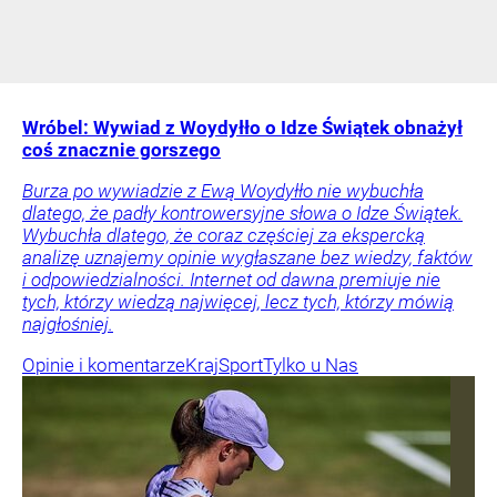
Wróbel: Wywiad z Woydyłło o Idze Świątek obnażył
coś znacznie gorszego
Burza po wywiadzie z Ewą Woydyłło nie wybuchła
dlatego, że padły kontrowersyjne słowa o Idze Świątek.
Wybuchła dlatego, że coraz częściej za ekspercką
analizę uznajemy opinie wygłaszane bez wiedzy, faktów
i odpowiedzialności. Internet od dawna premiuje nie
tych, którzy wiedzą najwięcej, lecz tych, którzy mówią
najgłośniej.
Opinie i komentarze
Kraj
Sport
Tylko u Nas