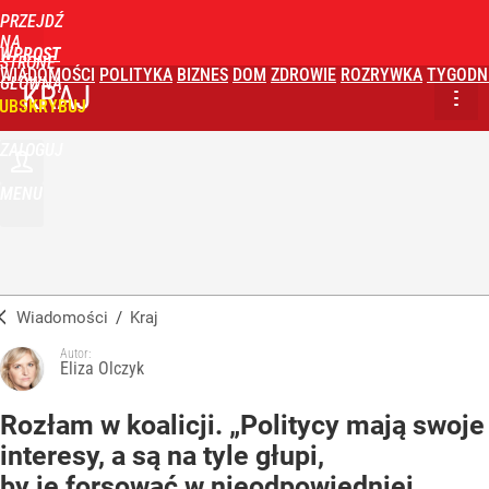
PRZEJDŹ
NA
WPROST
STRONĘ
WIADOMOŚCI
POLITYKA
BIZNES
DOM
ZDROWIE
ROZRYWKA
TYGODN
GŁÓWNĄ
KRAJ
UBSKRYBUJ
ZALOGUJ
MENU
Wiadomości
/
Kraj
Autor:
Eliza Olczyk
Rozłam w koalicji. „Politycy mają swoje
interesy, a są na tyle głupi,
by je forsować w nieodpowiedniej