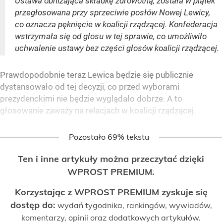
Ustawa obniżająca składkę zdrowotną, została w piątek
przegłosowana przy sprzeciwie posłów Nowej Lewicy,
co oznacza pęknięcie w koalicji rządzącej. Konfederacja
wstrzymała się od głosu w tej sprawie, co umożliwiło
uchwalenie ustawy bez części głosów koalicji rządzącej.
Prawdopodobnie teraz Lewica będzie się publicznie
dystansowało od tej decyzji, co przed wyborami
prezydenckimi nie będzie wyglądało dobrze. A to
głosowanie zaważy na relacjach w koalicji rządzącej.
Pozostało 69% tekstu
Ten i inne artykuły można przeczytać dzięki
WPROST PREMIUM.
Korzystając z WPROST PREMIUM zyskuje się
dostęp do:
wydań tygodnika, rankingów, wywiadów,
komentarzy, opinii oraz dodatkowych artykułów.