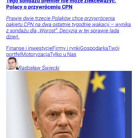
Tego sondażu premier nie może zlekceważyć.
Polacy o przywróceniu CPN
Prawie dwie trzecie Polaków chce przywrócenia
pakietu CPN na dwa ostatnie tygodnie wakacji – wynika
z sondażu dla „Wprost”. Decyzja w tej sprawie lada
dzień.
Finanse i inwestycje
Firmy i rynki
Gospodarka
Twój
portfel
Motoryzacja
Tylko u Nas
Radosław
Święcki