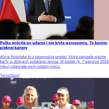
Polka wróciła po udarze i nie kryła wzruszenia. To koniec
pięknej kariery
Alicja Rosolska to z pewnością postać, która zapisała ważne
karty w dziejach polskiego tenisa. W piątek (tj. 7 sierpnia 2026
roku) rozegrała swój ostatni mecz.
Tenis
Sport