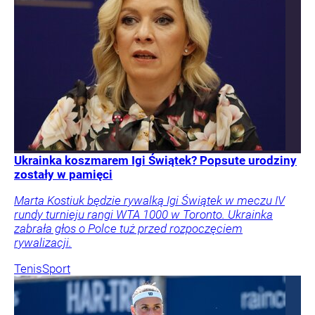
Ukrainka koszmarem Igi Świątek? Popsute urodziny
zostały w pamięci
Marta Kostiuk będzie rywalką Igi Świątek w meczu IV
rundy turnieju rangi WTA 1000 w Toronto. Ukrainka
zabrała głos o Polce tuż przed rozpoczęciem
rywalizacji.
Tenis
Sport