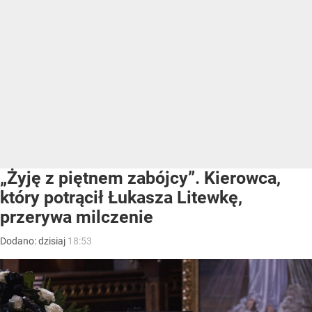
„Żyję z piętnem zabójcy”. Kierowca,
który potrącił Łukasza Litewkę,
przerywa milczenie
Dodano:
dzisiaj
18:53