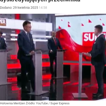
Dodano:
29
kwietnia
2025
14:58
Hołownia Mentzen
Źródło:
YouTube
/
Super Express