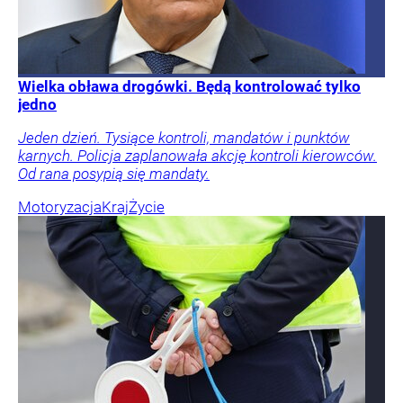
Wielka obława drogówki. Będą kontrolować tylko
jedno
Jeden dzień. Tysiące kontroli, mandatów i punktów
karnych. Policja zaplanowała akcję kontroli kierowców.
Od rana posypią się mandaty.
Motoryzacja
Kraj
Życie