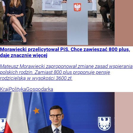
Morawiecki przelicytował PiS. Chce zawieszać 800 plus,
daje znacznie więcej
Mateusz Morawiecki zaproponował zmianę zasad wspierania
polskich rodzin. Zamiast 800 plus proponuje pensję
rodzicielską w wysokości 3600 zł.
Kraj
Polityka
Gospodarka