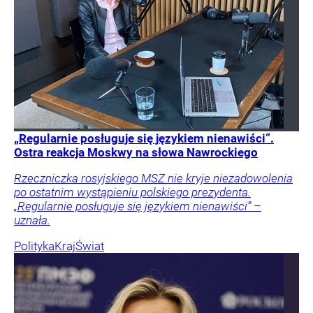
„Regularnie posługuje się językiem nienawiści”.
Ostra reakcja Moskwy na słowa Nawrockiego
Rzeczniczka rosyjskiego MSZ nie kryje niezadowolenia
po ostatnim wystąpieniu polskiego prezydenta.
„Regularnie posługuje się językiem nienawiści” –
uznała.
Polityka
Kraj
Świat