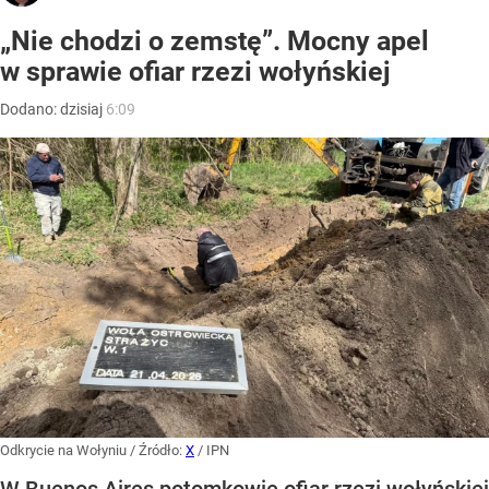
„Nie chodzi o zemstę”. Mocny apel
w sprawie ofiar rzezi wołyńskiej
Dodano:
dzisiaj
6:09
Odkrycie na Wołyniu
/ Źródło:
X
/
IPN
W Buenos Aires potomkowie ofiar rzezi wołyńskiej