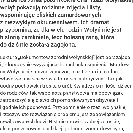
wciąż pokazują rodzinne zdjęcia i listy,
wspominając bliskich zamordowanych
z niezwykłym okrucieństwem. Ich dramat
przypomina, że dla wielu rodzin Wołyń nie jest
historią zamkniętą, lecz bolesną raną, która
do dziś nie została zagojona.
Lektura „Dokumentów zbrodni wołyńskiej” jest porażająca
i jednocześnie wzywająca do rachunku sumienia. Mordów
na Wołyniu nie można zamazać, lecz trzeba im nadać
właściwe miejsce w świadomości historycznej. Tak jak
godny pochówek i troska o grób świadczy o miłości dzieci
do rodziców, tak wspólnota państwowa ma obowiązek
zatroszczyć się o swoich pomordowanych obywateli
i godnie ich pochować. Przypomnienie o rzezi wołyńskiej
i rzeczywiste rozwiązanie problemu jest zobowiązaniem
cywilizowanych ludzi. Nikt nie mówi o żadnej zemście,
ale o poszanowaniu ludzkiej godności zamordowanych,