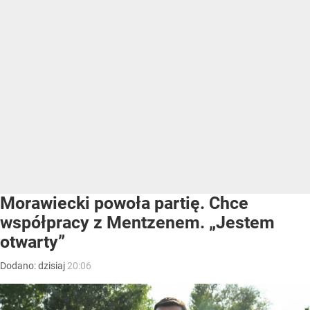
Morawiecki powoła partię. Chce
współpracy z Mentzenem. „Jestem
otwarty”
Dodano:
dzisiaj
20:06