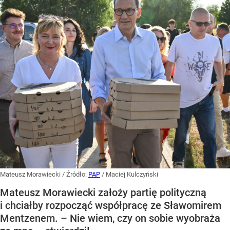
Mateusz Morawiecki
/ Źródło:
PAP
/
Maciej Kulczyński
Mateusz Morawiecki założy partię polityczną
i chciałby rozpocząć współpracę ze Sławomirem
Mentzenem. – Nie wiem, czy on sobie wyobraża