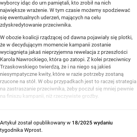
wyborcy idąc do urn pamiętali, kto zrobił na nich
największe wrażenie. W tym czasie możemy spodziewać
się ewentualnych uderzeń, mających na celu
zdyskredytowanie przeciwnika.
W obozie koalicji rządzącej od dawna pojawiały się plotki,
że w decydującym momencie kampanii zostanie
wyciągnięta jakaś nieprzyjemna rewelacja z przeszłości
Karola Nawrockiego, która go zatopi. Z kolei przeciwnicy
Trzaskowskiego twierdzą, że i na niego są jakieś
niesympatyczne kwity, które w razie potrzeby zostaną
rzucone na stół. W obu przypadkach jest to raczej strategia
na zastraszanie przeciwnika, żeby poczuł się mniej pewnie
na finiszu kampanii, niż rzeczywiste groźby.
Artykuł został opublikowany w
18/2025 wydaniu
tygodnika Wprost
.