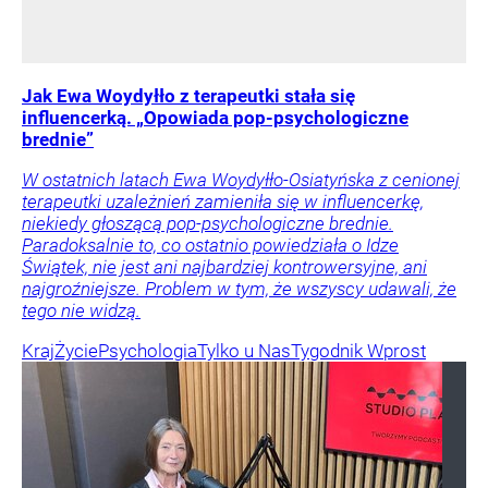
Jak Ewa Woydyłło z terapeutki stała się
influencerką. „Opowiada pop-psychologiczne
brednie”
W ostatnich latach Ewa Woydyłło-Osiatyńska z cenionej
terapeutki uzależnień zamieniła się w influencerkę,
niekiedy głoszącą pop-psychologiczne brednie.
Paradoksalnie to, co ostatnio powiedziała o Idze
Świątek, nie jest ani najbardziej kontrowersyjne, ani
najgroźniejsze. Problem w tym, że wszyscy udawali, że
tego nie widzą.
Kraj
Życie
Psychologia
Tylko u Nas
Tygodnik Wprost