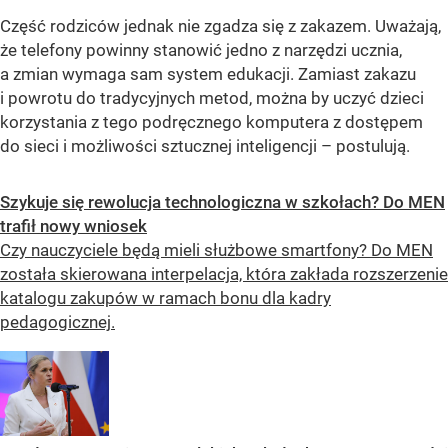
Część rodziców jednak nie zgadza się z zakazem. Uważają,
że telefony powinny stanowić jedno z narzędzi ucznia,
a zmian wymaga sam system edukacji. Zamiast zakazu
i powrotu do tradycyjnych metod, można by uczyć dzieci
korzystania z tego podręcznego komputera z dostępem
do sieci i możliwości sztucznej inteligencji – postulują.
Szykuje się rewolucja technologiczna w szkołach? Do MEN
trafił nowy wniosek
Czy nauczyciele będą mieli służbowe smartfony? Do MEN
została skierowana interpelacja, która zakłada rozszerzenie
katalogu zakupów w ramach bonu dla kadry
pedagogicznej.