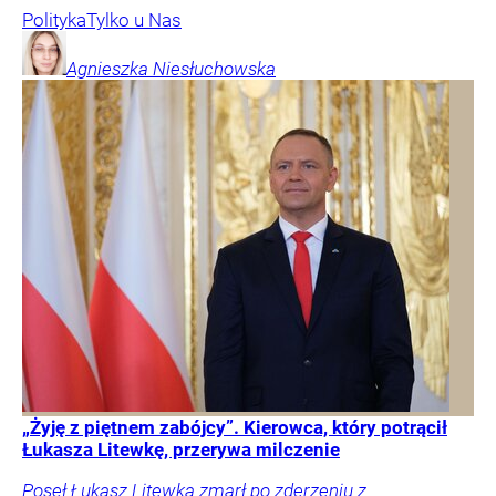
Polityka
Tylko u Nas
Agnieszka
Niesłuchowska
„Żyję z piętnem zabójcy”. Kierowca, który potrącił
Łukasza Litewkę, przerywa milczenie
Poseł Łukasz Litewka zmarł po zderzeniu z