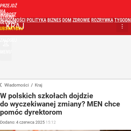
PRZEJDŹ
NA
WPROST
STRONĘ
WIADOMOŚCI
POLITYKA
BIZNES
DOM
ZDROWIE
ROZRYWKA
TYGODN
GŁÓWNĄ
KRAJ
UBSKRYBUJ
ZALOGUJ
MENU
Wiadomości
/
Kraj
W polskich szkołach dojdzie
do wyczekiwanej zmiany? MEN chce
pomóc dyrektorom
Dodano:
4
czerwca
2025
15:12