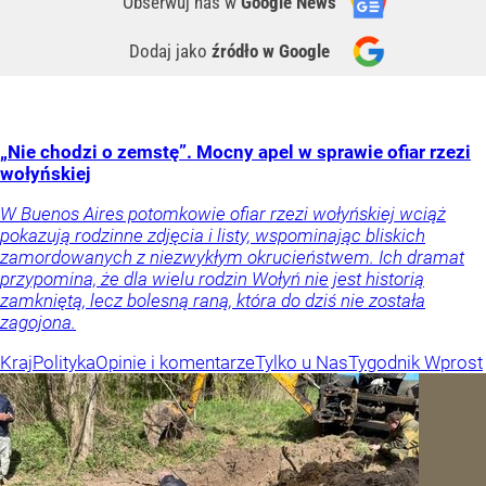
Obserwuj nas
w
Google News
Dodaj jako
źródło w Google
„Nie chodzi o zemstę”. Mocny apel w sprawie ofiar rzezi
wołyńskiej
W Buenos Aires potomkowie ofiar rzezi wołyńskiej wciąż
pokazują rodzinne zdjęcia i listy, wspominając bliskich
zamordowanych z niezwykłym okrucieństwem. Ich dramat
przypomina, że dla wielu rodzin Wołyń nie jest historią
zamkniętą, lecz bolesną raną, która do dziś nie została
zagojona.
Kraj
Polityka
Opinie i komentarze
Tylko u Nas
Tygodnik Wprost