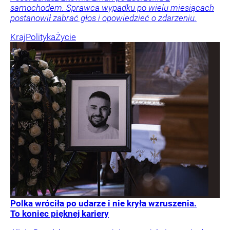
samochodem. Sprawca wypadku po wielu miesiącach
postanowił zabrać głos i opowiedzieć o zdarzeniu.
Kraj
Polityka
Życie
Polka wróciła po udarze i nie kryła wzruszenia.
To koniec pięknej kariery