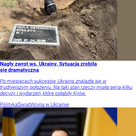
Nagły zwrot ws. Ukrainy. Sytuacja zrobiła
się dramatyczna
Po miesiącach sukcesów Ukraina znalazła się w
trudniejszym położeniu. Na taki stan rzeczy miała seria kilku
decyzji i wydarzeń, które osłabiły Kijów.
Polityka
Świat
Wojna w Ukrainie