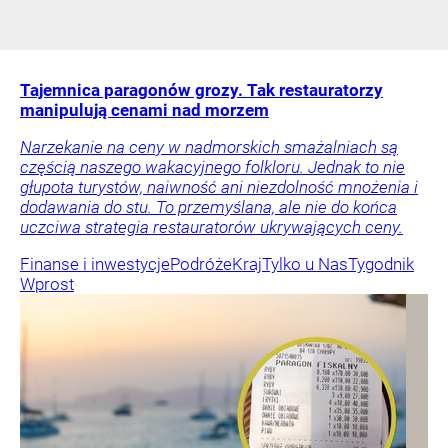
Tajemnica paragonów grozy. Tak restauratorzy
manipulują cenami nad morzem
Narzekanie na ceny w nadmorskich smażalniach są
częścią naszego wakacyjnego folkloru. Jednak to nie
głupota turystów, naiwność ani niezdolność mnożenia i
dodawania do stu. To przemyślana, ale nie do końca
uczciwa strategia restauratorów ukrywających ceny.
Finanse i inwestycje
Podróże
Kraj
Tylko u Nas
Tygodnik
Wprost