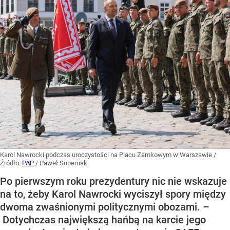
Karol Nawrocki podczas uroczystości na Placu Zamkowym w Warszawie
/
Źródło:
PAP
/
Paweł Supernak
Po pierwszym roku prezydentury nic nie wskazuje
na to, żeby Karol Nawrocki wyciszył spory między
dwoma zwaśnionymi politycznymi obozami. –
Dotychczas największą hańbą na karcie jego