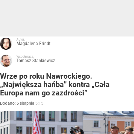
Autor:
Magdalena Frindt
Współpraca:
Tomasz Stankiewicz
Wrze po roku Nawrockiego.
„Największa hańba” kontra „Cała
Europa nam go zazdrości”
Dodano:
6
sierpnia
5:15