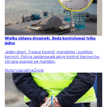
Wielka obława drogówki. Będą kontrolować tylko
jedno
Jeden dzień. Tysiące kontroli, mandatów i punktów
karnych. Policja zaplanowała akcję kontroli kierowców.
Od rana posypią się mandaty.
Motoryzacja
Kraj
Życie