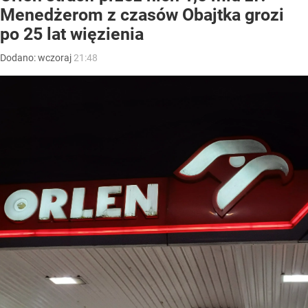
Menedżerom z czasów Obajtka grozi
po 25 lat więzienia
Dodano:
wczoraj
21:48