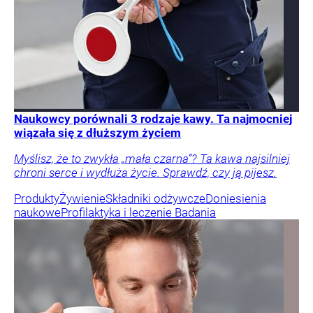
Naukowcy porównali 3 rodzaje kawy. Ta najmocniej
wiązała się z dłuższym życiem
Myślisz, że to zwykła „mała czarna”? Ta kawa najsilniej
chroni serce i wydłuża życie. Sprawdź, czy ją pijesz.
Produkty
Żywienie
Składniki odżywcze
Doniesienia
naukowe
Profilaktyka i leczenie
Badania