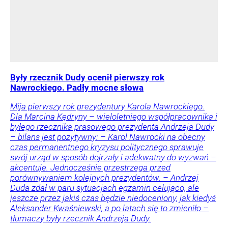
Były rzecznik Dudy ocenił pierwszy rok
Nawrockiego. Padły mocne słowa
Mija pierwszy rok prezydentury Karola Nawrockiego.
Dla Marcina Kędryny – wieloletniego współpracownika i
byłego rzecznika prasowego prezydenta Andrzeja Dudy
– bilans jest pozytywny: – Karol Nawrocki na obecny
czas permanentnego kryzysu politycznego sprawuje
swój urząd w sposób dojrzały i adekwatny do wyzwań –
akcentuje. Jednocześnie przestrzega przed
porównywaniem kolejnych prezydentów. – Andrzej
Duda zdał w paru sytuacjach egzamin celująco, ale
jeszcze przez jakiś czas będzie niedoceniony, jak kiedyś
Aleksander Kwaśniewski, a po latach się to zmieniło –
tłumaczy były rzecznik Andrzeja Dudy.