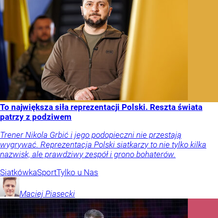
To największa siła reprezentacji Polski. Reszta świata
patrzy z podziwem
Trener Nikola Grbić i jego podopieczni nie przestają
wygrywać. Reprezentacja Polski siatkarzy to nie tylko kilka
nazwisk, ale prawdziwy zespół i grono bohaterów.
Siatkówka
Sport
Tylko u Nas
Maciej
Piasecki