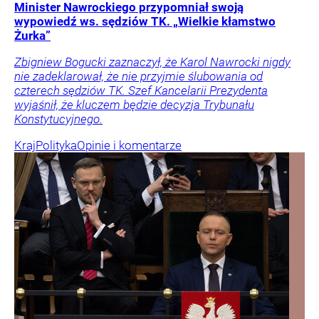
Minister Nawrockiego przypomniał swoją
wypowiedź ws. sędziów TK. „Wielkie kłamstwo
Żurka”
Zbigniew Bogucki zaznaczył, że Karol Nawrocki nigdy
nie zadeklarował, że nie przyjmie ślubowania od
czterech sędziów TK. Szef Kancelarii Prezydenta
wyjaśnił, że kluczem będzie decyzja Trybunału
Konstytucyjnego.
Kraj
Polityka
Opinie i komentarze