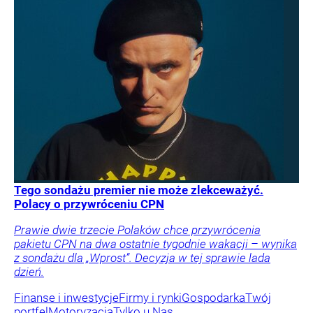
Tego sondażu premier nie może zlekceważyć.
Polacy o przywróceniu CPN
Prawie dwie trzecie Polaków chce przywrócenia
pakietu CPN na dwa ostatnie tygodnie wakacji – wynika
z sondażu dla „Wprost”. Decyzja w tej sprawie lada
dzień.
Finanse i inwestycje
Firmy i rynki
Gospodarka
Twój
portfel
Motoryzacja
Tylko u Nas