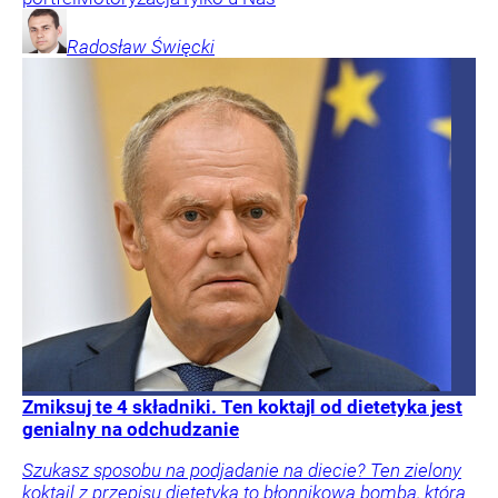
Radosław
Święcki
Zmiksuj te 4 składniki. Ten koktajl od dietetyka jest
genialny na odchudzanie
Szukasz sposobu na podjadanie na diecie? Ten zielony
koktajl z przepisu dietetyka to błonnikowa bomba, która