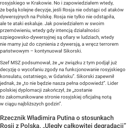
rosyjskiego w Krakowie. No i zapowiedziałem wtedy,
że będą kolejne decyzje, jeśli Rosja nie odstąpi od ataków
dywersyjnych na Polskę. Rosja nie tylko nie odstąpiła,
ale te ataki eskaluje. Jak powiedziałem w swoim
przemówieniu, wtedy gdy intencją działalności
szpiegowsko-dywersyjnej są ofiary w ludziach, wtedy
nie mamy już do czynienia z dywersją, a wręcz terrorem
państwowym – kontynuował Sikorski.
Szef MSZ podsumował, że „w związku z tym podjął już
decyzję o wycofaniu zgody na funkcjonowanie rosyjskiego
konsulatu, ostatniego, w Gdańsku”. Sikorski zapewnił
jednak, że „to nie będzie nasza pełna odpowiedź”. Lider
polskiej dyplomacji zakończył, że „zostanie
to zakomunikowane stronie rosyjskiej oficjalną notą
w ciągu najbliższych godzin”.
Rzecznik Władimira Putina o stosunkach
Rosji z Polską. „Uległy całkowitej degradacji”