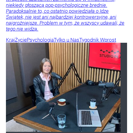
niekiedy głoszącą pop-psychologiczne brednie.
Paradoksalnie to, co ostatnio powiedziała o Idze
Świątek, nie jest ani najbardziej kontrowersyjne, ani
najgroźniejsze. Problem w tym, że wszyscy udawali, że
tego nie widzą.
Kraj
Życie
Psychologia
Tylko u Nas
Tygodnik Wprost