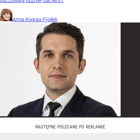
odczuwają później pacjenci.
Anna
Kopras-Fijołek