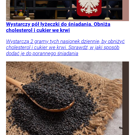
Wystarczy pół łyżeczki do śniadania. Obniża
cholesterol i cukier we krwi
Wystarczą 2 gramy tych nasionek dziennie, by obniżyć
cholesterol i cukier we krwi. Sprawdź, w jaki sposób
dodać je do porannego śniadania