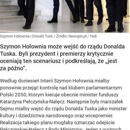
Szymon Hołownia i Donald Tusk
/ Źródło:
Newspix.pl
/
Tedi
Szymon Hołownia może wejść do rządu Donalda
Tuska. Byli prezydent i premierzy krytycznie
oceniają ten scenariusz i podkreślają, że „jest
za późno”.
Według doniesień Interii Szymon Hołownia miałby
ponownie przejąć kontrolę nad klubem parlamentarnym
Polski 2050, którym kieruje obecnie minister funduszy
Katarzyna Pełczyńska-Nałęcz. Następnie były marszałek
Sejmu miałby wejść do rządu Donalda Tuska jako minister
kultury i dziedzictwa narodowego oraz wicepremier.
Realizacja takiego planu mogłaby oznaczać odejście
Pełczyńskiej-Nałęcz z Rady Ministrów. Jeden z ważnych