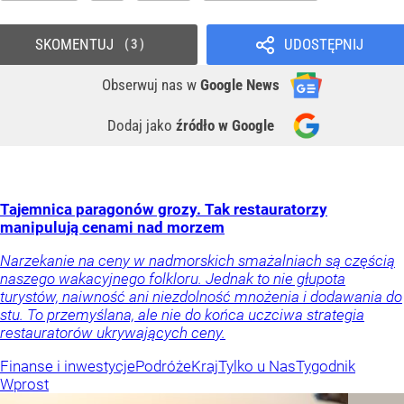
SKOMENTUJ
UDOSTĘPNIJ
3
Obserwuj nas
w
Google News
Dodaj jako
źródło w Google
Tajemnica paragonów grozy. Tak restauratorzy
manipulują cenami nad morzem
Narzekanie na ceny w nadmorskich smażalniach są częścią
naszego wakacyjnego folkloru. Jednak to nie głupota
turystów, naiwność ani niezdolność mnożenia i dodawania do
stu. To przemyślana, ale nie do końca uczciwa strategia
restauratorów ukrywających ceny.
Finanse i inwestycje
Podróże
Kraj
Tylko u Nas
Tygodnik
Wprost