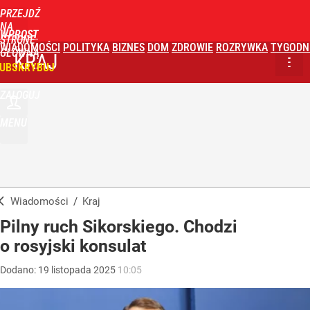
PRZEJDŹ
NA
WPROST
STRONĘ
WIADOMOŚCI
POLITYKA
BIZNES
DOM
ZDROWIE
ROZRYWKA
TYGODN
GŁÓWNĄ
KRAJ
UBSKRYBUJ
ZALOGUJ
MENU
Wiadomości
/
Kraj
Pilny ruch Sikorskiego. Chodzi
o rosyjski konsulat
Dodano:
19
listopada
2025
10:05