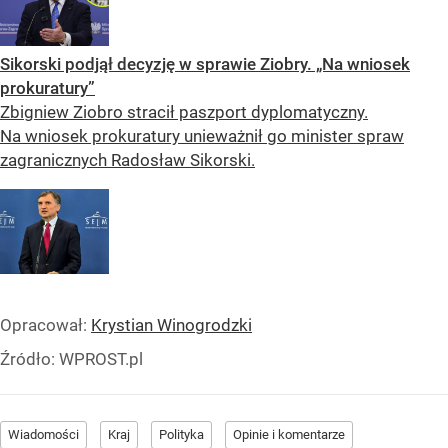
Sikorski podjął decyzję w sprawie Ziobry. „Na wniosek
prokuratury”
Zbigniew Ziobro stracił paszport dyplomatyczny.
Na wniosek prokuratury unieważnił go minister spraw
zagranicznych Radosław Sikorski.
Opracował:
Krystian Winogrodzki
Źródło:
WPROST.pl
Wiadomości
Kraj
Polityka
Opinie i komentarze