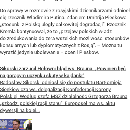
Do sprawy w rozmowie z rosyjskimi dziennikarzami odniósł
się rzecznik Władimira Putina. Zdaniem Dmitrija Pieskowa
„stosunki z Polską uległy całkowitej degradacji”. Rzecznik
Kremla kontynuował, że to „przejaw polskich władz
do zredukowania do zera wszelkich możliwości stosunków
konsularnych lub dyplomatycznych z Rosją”. – Można tu
wyrazić jedynie ubolewanie – ocenił Pieskow.
Sikorski zarzucił Hołowni błąd ws. Brauna. „Powinien być
na gorącym uczynku skuty w kajdanki”
Radosław Sikorski odniósł się do postulatu Bartłomieja
Sienkiewicza ws. delegalizacji Konfederacji Korony
Polskiej. Według szefa MSZ działalność Grzegorza Brauna
„szkodzi polskiej racji stanu”. Europoseł ma ws. aktu
dywersji na kolei...