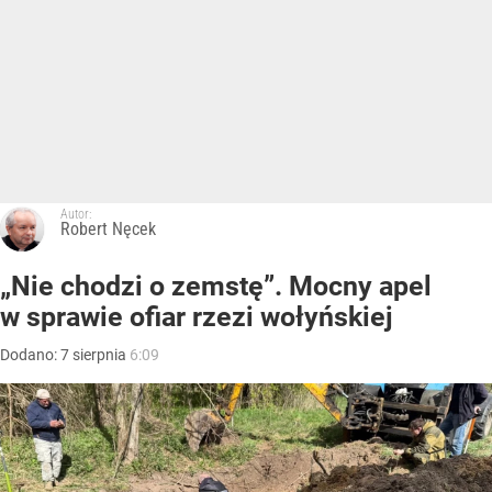
Autor:
Robert Nęcek
„Nie chodzi o zemstę”. Mocny apel
w sprawie ofiar rzezi wołyńskiej
Dodano:
7
sierpnia
6:09