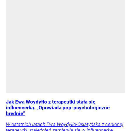
Jak Ewa Woydyłło z terapeutki stała się
influencerką. „Opowiada pop-psychologiczne
brednie”
W ostatnich latach Ewa Woydyłło-Osiatyńska z cenionej
terapeutki uzależnień zamieniła się w influencerkę,