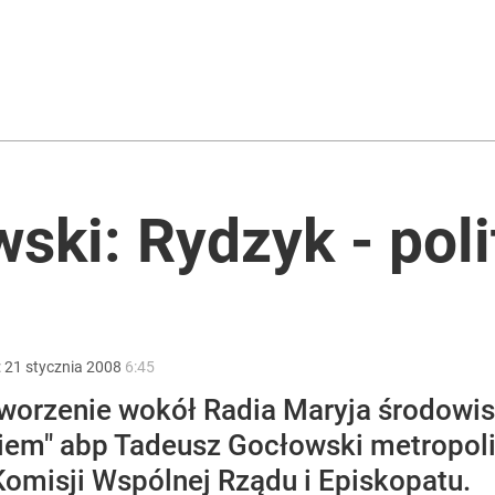
lnej kolekcji kapsułowej
2030 roku?
ski: Rydzyk - poli
ł coś znacznie gorszego
:
21
stycznia
2008
6:45
tworzenie wokół Radia Maryja środowis
iem" abp Tadeusz Gocłowski metropolit
misji Wspólnej Rządu i Episkopatu.