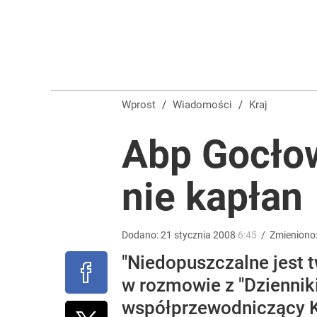
Vistula x LOT: Elegancja w podróży. Premiera wspó
dodaj
Farmacja: wzrost pod presją. co czeka branżę do 
Wprost
/
Wiadomości
/
Kraj
dodaj
Abp Gocłow
Wróbel: Wywiad z Woydyłło o Idze Świątek obnaży
nie kapłan
dodaj
Dodano:
21
stycznia
2008
6:45
/
Zmieniono
"Niedopuszczalne jest 
w rozmowie z "Dziennik
współprzewodniczący Ko