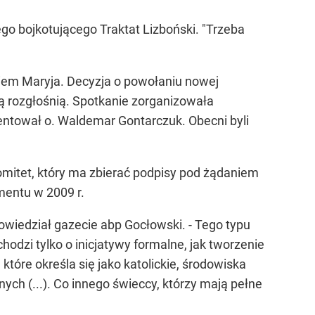
go bojkotującego Traktat Lizboński. "Trzeba
iem Maryja. Decyzja o powołaniu nowej
ą rozgłośnią. Spotkanie zorganizowała
ntował o. Waldemar Gontarczuk. Obecni byli
komitet, który ma zbierać podpisy pod żądaniem
mentu w 2009 r.
owiedział gazecie abp Gocłowski. - Tego typu
odzi tylko o inicjatywy formalne, jak tworzenie
tóre określa się jako katolickie, środowiska
ch (...). Co innego świeccy, którzy mają pełne