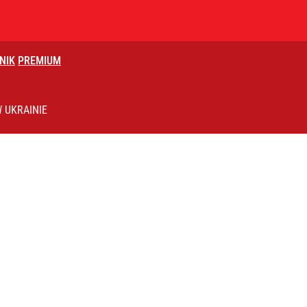
NIK
PREMIUM
knięciu w Trybunale
 UKRAINIE
i. Tego potrzebuje dziś cała Europa