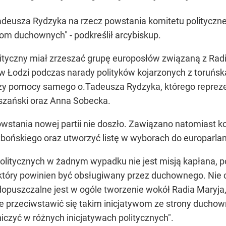
Tadeusza Rydzyka na rzecz powstania komitetu polityczne
wom duchownych" - podkreślił arcybiskup.
lityczny miał zrzeszać grupę europosłów związaną z Rad
 w Łodzi podczas narady polityków kojarzonych z toruńsk
y pomocy samego o.Tadeusza Rydzyka, którego repreze
szański oraz Anna Sobecka.
powstania nowej partii nie doszło. Zawiązano natomiast 
bońskiego oraz utworzyć listę w wyborach do europarla
 politycznych w żadnym wypadku nie jest misją kapłana, p
który powinien być obsługiwany przez duchownego. Nie ch
opuszczalne jest w ogóle tworzenie wokół Radia Maryja, k
 przeciwstawić się takim inicjatywom ze strony duchowny
czyć w różnych inicjatywach politycznych".