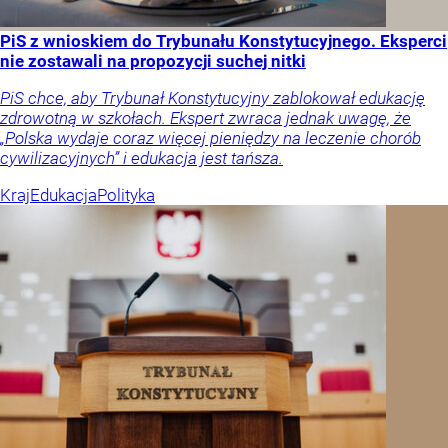
PiS z wnioskiem do Trybunału Konstytucyjnego. Eksperci
nie zostawali na propozycji suchej nitki
PiS chce, aby Trybunał Konstytucyjny zablokował edukację
zdrowotną w szkołach. Ekspert zwraca jednak uwagę, że
„Polska wydaje coraz więcej pieniędzy na leczenie chorób
cywilizacyjnych” i edukacja jest tańsza.
Kraj
Edukacja
Polityka