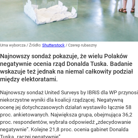
Urna wyborcza
/ Źródło:
Shutterstock
/
Czerep rubaszny
Najnowszy sondaż pokazuje, że wielu Polaków
negatywnie ocenia rząd Donalda Tuska. Badanie
wskazuje też jednak na niemal całkowity podział
między elektoratami.
Najnowszy sondaż United Surveys by IBRiS dla WP przynosi
niekorzystne wyniki dla koalicji rządzącej. Negatywną
ocenę jej dotychczasowych działań wystawiło łącznie 58
proc. ankietowanych. Największa grupa, obejmująca 36,2
proc. respondentów, wybrała odpowiedź „zdecydowanie
negatywnie”. Kolejne 21,8 proc. ocenia gabinet Donalda
Tuska „raczej negatywnie”.