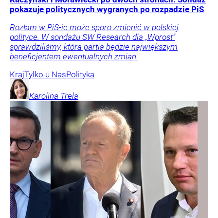
pokazuje politycznych wygranych po rozpadzie PiS
Rozłam w PiS-ie może sporo zmienić w polskiej
polityce. W sondażu SW Research dla „Wprost”
sprawdziliśmy, która partia będzie największym
beneficjentem ewentualnych zmian.
Kraj
Tylko u Nas
Polityka
Karolina
Trela