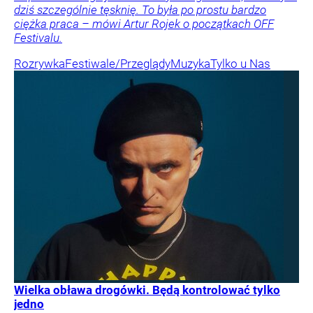
dziś szczególnie tęsknię. To była po prostu bardzo
ciężka praca – mówi Artur Rojek o początkach OFF
Festivalu.
Rozrywka
Festiwale/Przeglądy
Muzyka
Tylko u Nas
Wielka obława drogówki. Będą kontrolować tylko
jedno