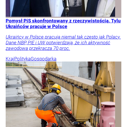
Pomysł PiS skonfrontowany z rzeczywistością. Tylu
Ukraińców pracuje w Polsce
Ukraińcy w Polsce pracują niemal tak często jak Polacy.
Dane NBP, PIE i UW potwierdzają, że ich aktywność
zawodowa przekracza 70 proc.
Kraj
Polityka
Gospodarka