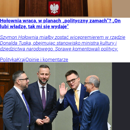
Hołownia wraca, w planach „polityczny zamach”? „On
lubi władzę, tak mi się wydaje”
Szymon Hołownia miałby zostać wicepremierem w rządzie
Donalda Tuska, obejmując stanowisko ministra kultury i
dziedzictwa narodowego. Sprawę komentowali politycy.
Polityka
Kraj
Opinie i komentarze