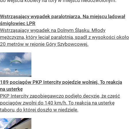
do wejścia kobiety na tory w miejscu niedozwolonym.
Wstrząsający wypadek paralotniarza. Na miejscu lądował
śmigłowiec LPR
Wstrząsający wypadek na Dolnym Śląsku. Młody
mężczyzna, który leciał paralotnią, spadł z wysokości około
20 metrów w rejonie Góry Szybowcowej.
189 pociągów PKP Intercity pojedzie wolniej. To reakcja
na usterkę
PKP Intercity zapobiegawczo podjęło decyzję, że część
pociągów zwolni do 140 km/h. To reakcja na usterkę
taboru, do której doszło w niedzielę.