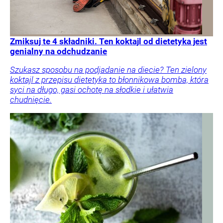
Zmiksuj te 4 składniki. Ten koktajl od dietetyka jest
genialny na odchudzanie
Szukasz sposobu na podjadanie na diecie? Ten zielony
koktajl z przepisu dietetyka to błonnikowa bomba, która
syci na długo, gasi ochotę na słodkie i ułatwia
chudnięcie.