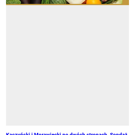
Kaczyński i Morawiecki po dwóch stronach. Sondaż