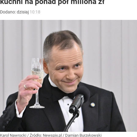
kuchni na ponad pół miliona zł
Dodano:
dzisiaj
10:18
Karol Nawrocki
/ Źródło:
Newspix.pl
/
Damian Burzykowski