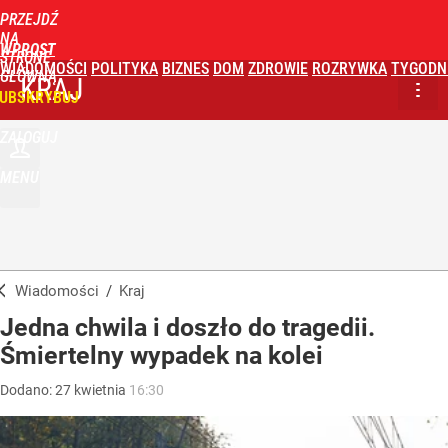
PRZEJDŹ
NA
WPROST
STRONĘ
WIADOMOŚCI
POLITYKA
BIZNES
DOM
ZDROWIE
ROZRYWKA
TYGODN
GŁÓWNĄ
KRAJ
UBSKRYBUJ
ZALOGUJ
MENU
Wiadomości
/
Kraj
Jedna chwila i doszło do tragedii.
Śmiertelny wypadek na kolei
Dodano:
27
kwietnia
16:30