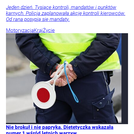
Jeden dzień. Tysiące kontroli, mandatów i punktów
karnych. Policja zaplanowała akcję kontroli kierowców.
Od rana posypią się mandaty.
Motoryzacja
Kraj
Życie
Nie brokuł i nie papryka. Dietetyczka wskazała
numer 1 wśród letnich warzyw