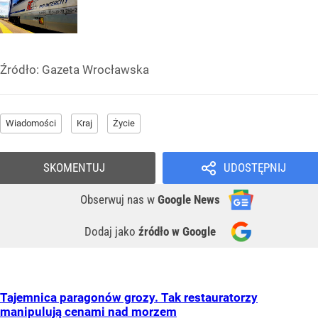
Źródło:
Gazeta Wrocławska
Wiadomości
Kraj
Życie
SKOMENTUJ
UDOSTĘPNIJ
Obserwuj nas
w
Google News
Dodaj jako
źródło w Google
Tajemnica paragonów grozy. Tak restauratorzy
manipulują cenami nad morzem