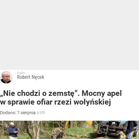
Autor:
Robert Nęcek
„Nie chodzi o zemstę”. Mocny apel
w sprawie ofiar rzezi wołyńskiej
Dodano:
7
sierpnia
6:09