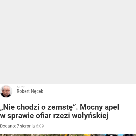
Autor:
Robert Nęcek
„Nie chodzi o zemstę”. Mocny apel
w sprawie ofiar rzezi wołyńskiej
Dodano:
7
sierpnia
6:09