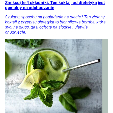
Zmiksuj te 4 składniki. Ten koktajl od dietetyka jest
genialny na odchudzanie
Szukasz sposobu na podjadanie na diecie? Ten zielony
koktajl z przepisu dietetyka to błonnikowa bomba, która
syci na długo, gasi ochotę na słodkie i ułatwia
chudnięcie.