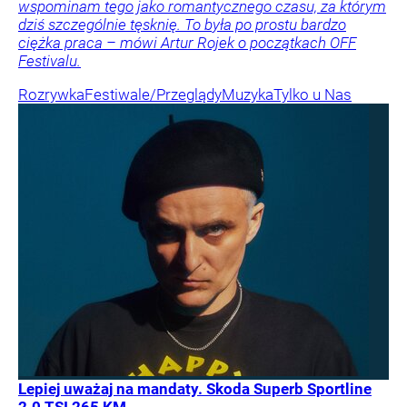
wspominam tego jako romantycznego czasu, za którym
dziś szczególnie tęsknię. To była po prostu bardzo
ciężka praca – mówi Artur Rojek o początkach OFF
Festivalu.
Rozrywka
Festiwale/Przeglądy
Muzyka
Tylko u Nas
Lepiej uważaj na mandaty. Skoda Superb Sportline