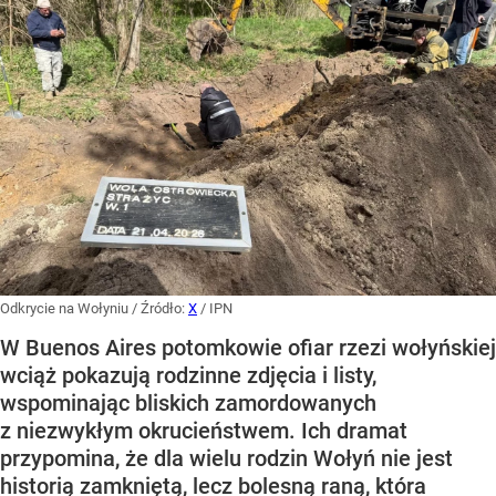
Odkrycie na Wołyniu
/ Źródło:
X
/
IPN
W Buenos Aires potomkowie ofiar rzezi wołyńskiej
wciąż pokazują rodzinne zdjęcia i listy,
wspominając bliskich zamordowanych
z niezwykłym okrucieństwem. Ich dramat
przypomina, że dla wielu rodzin Wołyń nie jest
historią zamkniętą, lecz bolesną raną, która