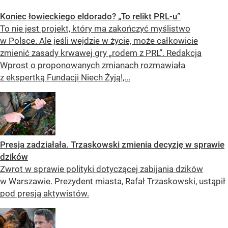
Koniec łowieckiego eldorado? „To relikt PRL-u”
To nie jest projekt, który ma zakończyć myślistwo
w Polsce. Ale jeśli wejdzie w życie, może całkowicie
zmienić zasady krwawej gry „rodem z PRL”. Redakcja
Wprost o proponowanych zmianach rozmawiała
z ekspertką Fundacji Niech Żyją!,...
Presja zadziałała. Trzaskowski zmienia decyzję w sprawie
dzików
Zwrot w sprawie polityki dotyczącej zabijania dzików
w Warszawie. Prezydent miasta, Rafał Trzaskowski, ustąpił
pod presją aktywistów.