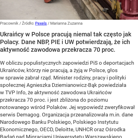
Pracownik
/ Źródło:
Pexels
/
Marianna Zuzanna
Ukraińcy w Polsce pracują niemal tak często jak
Polacy. Dane NBP, PIE i UW potwierdzają, że ich
aktywność zawodowa przekracza 70 proc.
W obliczu populistycznych zapowiedzi PiS o deportacjach
Ukraińców, którzy nie pracują, a żyją w Polsce, głos
w sprawie zabrał rząd. Minister rodziny, pracy i polityki
społecznej Agnieszka Dziemianowicz-Bąk powiedziała
w TVP Info, że aktywność zawodowa Ukraińców
przekracza 70 proc. i jest zbliżona do poziomu
notowanego wśród Polaków. Jej wypowiedź zweryfikował
serwis Demagog. Organizacja przeanalizowała m.in. dane
Narodowego Banku Polskiego, Polskiego Instytutu
Ekonomicznego, OECD, Deloitte, UNHCR oraz Ośrodka
Badań nad Migracjami Uniwersytetu Warszawskiego.