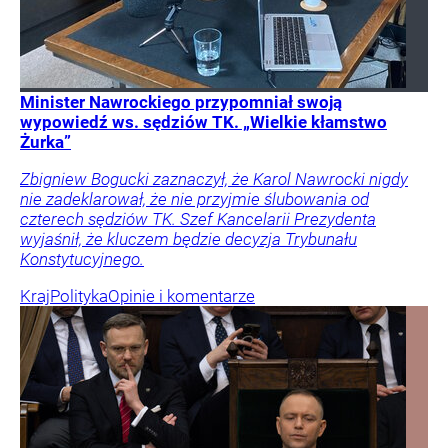
Minister Nawrockiego przypomniał swoją
wypowiedź ws. sędziów TK. „Wielkie kłamstwo
Żurka”
Zbigniew Bogucki zaznaczył, że Karol Nawrocki nigdy
nie zadeklarował, że nie przyjmie ślubowania od
czterech sędziów TK. Szef Kancelarii Prezydenta
wyjaśnił, że kluczem będzie decyzja Trybunału
Konstytucyjnego.
Kraj
Polityka
Opinie i komentarze