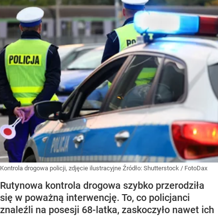
Kontrola drogowa policji, zdjęcie ilustracyjne
Źródło:
Shutterstock
/
FotoDax
Rutynowa kontrola drogowa szybko przerodziła
się w poważną interwencję. To, co policjanci
znaleźli na posesji 68-latka, zaskoczyło nawet ich