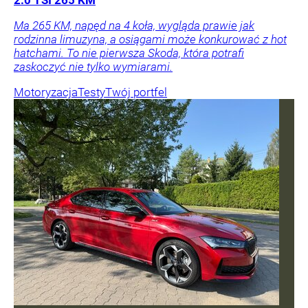
2.0 TSI 265 KM
Ma 265 KM, napęd na 4 koła, wygląda prawie jak
rodzinna limuzyna, a osiągami może konkurować z hot
hatchami. To nie pierwsza Skoda, która potrafi
zaskoczyć nie tylko wymiarami.
Motoryzacja
Testy
Twój portfel