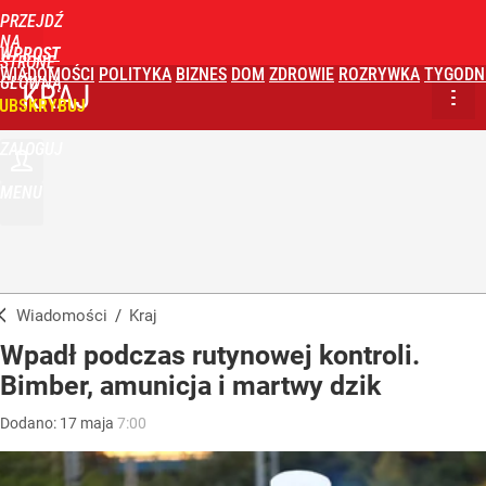
PRZEJDŹ
NA
WPROST
STRONĘ
WIADOMOŚCI
POLITYKA
BIZNES
DOM
ZDROWIE
ROZRYWKA
TYGODN
GŁÓWNĄ
KRAJ
UBSKRYBUJ
ZALOGUJ
MENU
Wiadomości
/
Kraj
Wpadł podczas rutynowej kontroli.
Bimber, amunicja i martwy dzik
Dodano:
17
maja
7:00