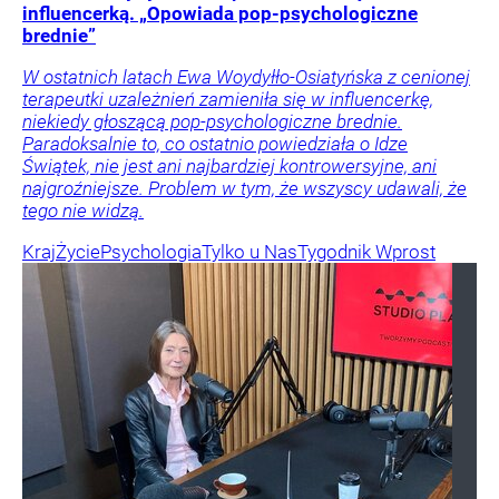
influencerką. „Opowiada pop-psychologiczne
brednie”
W ostatnich latach Ewa Woydyłło-Osiatyńska z cenionej
terapeutki uzależnień zamieniła się w influencerkę,
niekiedy głoszącą pop-psychologiczne brednie.
Paradoksalnie to, co ostatnio powiedziała o Idze
Świątek, nie jest ani najbardziej kontrowersyjne, ani
najgroźniejsze. Problem w tym, że wszyscy udawali, że
tego nie widzą.
Kraj
Życie
Psychologia
Tylko u Nas
Tygodnik Wprost