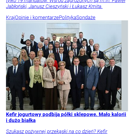
tylko 19 mandatów. Wśród zagrożonych są m.in. Paweł
Jabłoński, Janusz Cieszyński i Łukasz Kmita.
Kraj
Opinie i komentarze
Polityka
Sondaże
Kefir jogurtowy podbija półki sklepowe. Mało kalorii
i dużo białka
Szukasz pożywnej przekąski na co dzień? Kefir