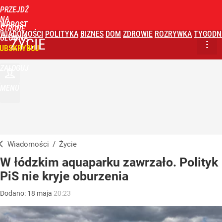
PRZEJDŹ
NA
WPROST
STRONĘ
WIADOMOŚCI
POLITYKA
BIZNES
DOM
ZDROWIE
ROZRYWKA
TYGODN
GŁÓWNĄ
ŻYCIE
UBSKRYBUJ
ZALOGUJ
MENU
Wiadomości
/
Życie
W łódzkim aquaparku zawrzało. Polityk
PiS nie kryje oburzenia
Dodano:
18
maja
20:23