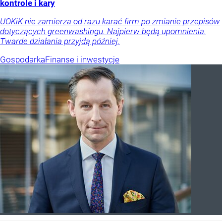
kontrole i kary
UOKiK nie zamierza od razu karać firm po zmianie przepisów
dotyczących greenwashingu. Najpierw będą upomnienia.
Twarde działania przyjdą później.
Gospodarka
Finanse i inwestycje