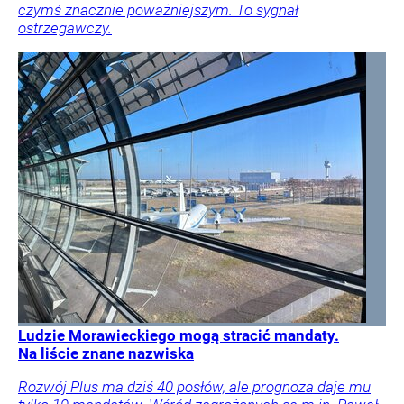
czymś znacznie poważniejszym. To sygnał
ostrzegawczy.
Ludzie Morawieckiego mogą stracić mandaty.
Na liście znane nazwiska
Rozwój Plus ma dziś 40 posłów, ale prognoza daje mu