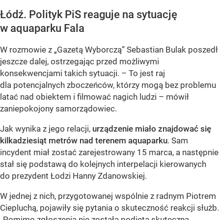
Łódź. Polityk PiS reaguje na sytuację
w aquaparku Fala
W rozmowie z „Gazetą Wyborczą” Sebastian Bulak poszedł
jeszcze dalej, ostrzegając przed możliwymi
konsekwencjami takich sytuacji. – To jest raj
dla potencjalnych zboczeńców, którzy mogą bez problemu
latać nad obiektem i filmować nagich ludzi – mówił
zaniepokojony samorządowiec.
Jak wynika z jego relacji,
urządzenie miało znajdować się
kilkadziesiąt metrów nad terenem aquaparku
. Sam
incydent miał zostać zarejestrowany 15 marca, a następnie
stał się podstawą do kolejnych interpelacji kierowanych
do prezydent Łodzi Hanny Zdanowskiej.
W jednej z nich, przygotowanej wspólnie z radnym Piotrem
Ciepluchą, pojawiły się pytania o skuteczność reakcji służb.
„Pomimo zgłoszenia nie została podjęta skuteczna