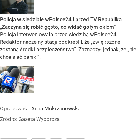
Policja w siedzibie wPolsce24 i przed TV Republika.
„Zaczyna się robić gęsto, co widać gołym okiem”
Policja interweniowała przed siedzibą wPolsce24.
Redaktor naczelny stacji podkreślił, że „zwiększone
zostaną środki bezpieczeństwa”. Zaznaczył jednak, że „nie
chce siać paniki”.
Opracowała:
Anna Mokrzanowska
Źródło:
Gazeta Wyborcza