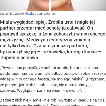
Starzenie
/ Źródło:
Fotolia
/
JenkoAtaman
Miała wyglądać lepiej. Zrobiła usta i nagle jej
partner przestał mieć ochotę ją całować. On
poprawił szczękę, a żona zobaczyła w nim obcego
mężczyznę. Medycyna estetyczna zmienia
nie tylko twarz. Czasem zmusza partnera,
by nauczył się jej – i człowieka, którego kocha –
zupełnie od nowa.
„Pewnie pan pomyśli, że coś mi odbiło, bo przecież sama
go do tego namawiałam, ale odkąd poprawił sobie szczękę
widzę w nim obcego faceta, nie mojego Miśka”. „Przyznam,
że po tym, jak zrobiła sobie usta, nie mam ochoty jej
całować. Wygląda – sam nie wiem – dziwnie”.
Żadne z nich nie kłamie i nie robi wyrzutów. Reagują na coś,
czego nie potrafią wskazać. Zmienił się jeden element,