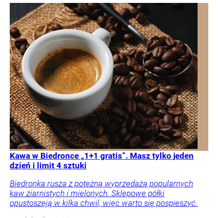
Kawa w Biedronce „1+1 gratis”. Masz tylko jeden
dzień i limit 4 sztuki
Biedronka rusza z potężną wyprzedażą popularnych
kaw ziarnistych i mielonych. Sklepowe półki
opustoszeją w kilka chwil, więc warto się pospieszyć.