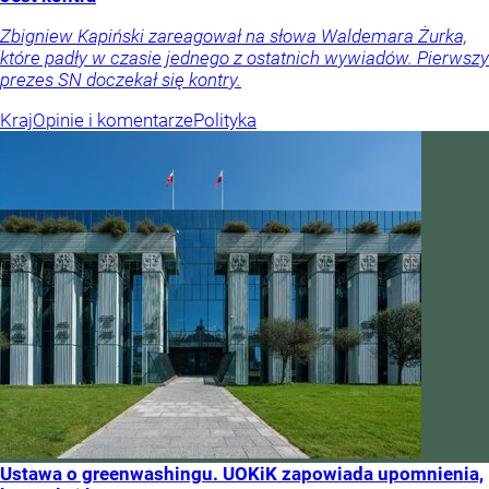
Zbigniew Kapiński zareagował na słowa Waldemara Żurka,
które padły w czasie jednego z ostatnich wywiadów. Pierwszy
prezes SN doczekał się kontry.
Kraj
Opinie i komentarze
Polityka
Ustawa o greenwashingu. UOKiK zapowiada upomnienia,