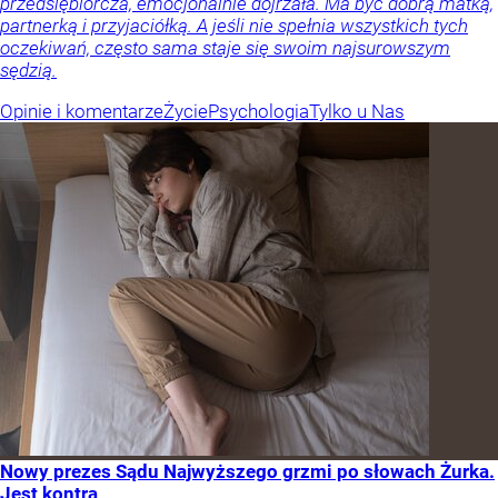
przedsiębiorcza, emocjonalnie dojrzała. Ma być dobrą matką,
partnerką i przyjaciółką. A jeśli nie spełnia wszystkich tych
oczekiwań, często sama staje się swoim najsurowszym
sędzią.
Opinie i komentarze
Życie
Psychologia
Tylko u Nas
Nowy prezes Sądu Najwyższego grzmi po słowach Żurka.
Jest kontra