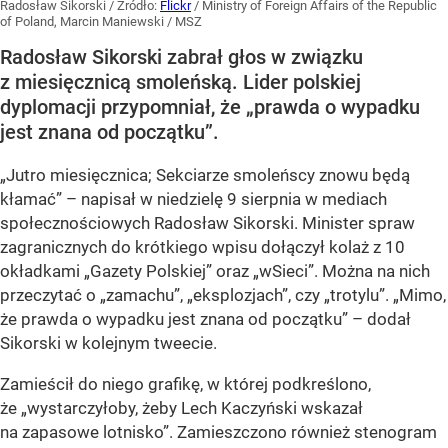
Radosław Sikorski
/ Źródło:
Flickr
/
Ministry of Foreign Affairs of the Republic
of Poland, Marcin Maniewski / MSZ
Radosław Sikorski zabrał głos w związku
z miesięcznicą smoleńską. Lider polskiej
dyplomacji przypomniał, że „prawda o wypadku
jest znana od początku”.
„Jutro miesięcznica; Sekciarze smoleńscy znowu będą
kłamać” – napisał w niedzielę 9 sierpnia w mediach
społecznościowych Radosław Sikorski. Minister spraw
zagranicznych do krótkiego wpisu dołączył kolaż z 10
okładkami „Gazety Polskiej” oraz „wSieci”. Można na nich
przeczytać o „zamachu”, „eksplozjach”, czy „trotylu”. „Mimo,
że prawda o wypadku jest znana od początku” – dodał
Sikorski w kolejnym tweecie.
Zamieścił do niego grafikę, w której podkreślono,
że „wystarczyłoby, żeby Lech Kaczyński wskazał
na zapasowe lotnisko”. Zamieszczono również stenogram