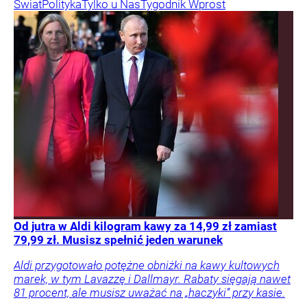
Świat
Polityka
Tylko u Nas
Tygodnik Wprost
Od jutra w Aldi kilogram kawy za 14,99 zł zamiast
79,99 zł. Musisz spełnić jeden warunek
Aldi przygotowało potężne obniżki na kawy kultowych
marek, w tym Lavazzę i Dallmayr. Rabaty sięgają nawet
81 procent, ale musisz uważać na „haczyki” przy kasie.