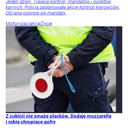
Jeden dzień. Tysiące kontroli, mandatów i punktów
karnych. Policja zaplanowała akcję kontroli kierowców.
Od rana posypią się mandaty.
Motoryzacja
Kraj
Życie
Z cukinii nie smażę placków. Dodaję mozzarellę
i robię chrupiące gofry