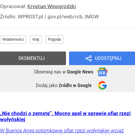
Opracował:
Krystian Winogrodzki
Źródło:
WPROST.pl
/
gov.pl/web/rcb, IMGW
Wiadomości
Kraj
Pogoda
SKOMENTUJ
UDOSTĘPNIJ
Obserwuj nas
w
Google News
Dodaj jako
źródło w Google
„Nie chodzi o zemstę”. Mocny apel w sprawie ofiar rzezi
wołyńskiej
W Buenos Aires potomkowie ofiar rzezi wołyńskiej wciąż