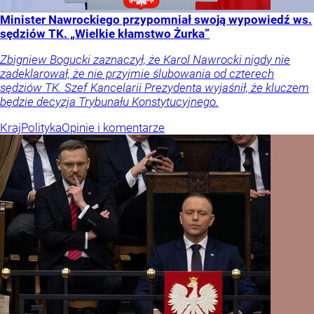
Minister Nawrockiego przypomniał swoją wypowiedź ws.
sędziów TK. „Wielkie kłamstwo Żurka”
Zbigniew Bogucki zaznaczył, że Karol Nawrocki nigdy nie
zadeklarował, że nie przyjmie ślubowania od czterech
sędziów TK. Szef Kancelarii Prezydenta wyjaśnił, że kluczem
będzie decyzja Trybunału Konstytucyjnego.
Kraj
Polityka
Opinie i komentarze