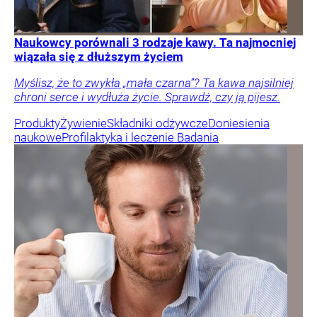
Naukowcy porównali 3 rodzaje kawy. Ta najmocniej
wiązała się z dłuższym życiem
Myślisz, że to zwykła „mała czarna”? Ta kawa najsilniej
chroni serce i wydłuża życie. Sprawdź, czy ją pijesz.
Produkty
Żywienie
Składniki odżywcze
Doniesienia
naukowe
Profilaktyka i leczenie
Badania