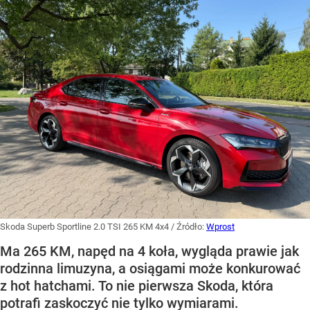
Skoda Superb Sportline 2.0 TSI 265 KM 4x4
/ Źródło:
Wprost
Ma 265 KM, napęd na 4 koła, wygląda prawie jak
rodzinna limuzyna, a osiągami może konkurować
z hot hatchami. To nie pierwsza Skoda, która
potrafi zaskoczyć nie tylko wymiarami.