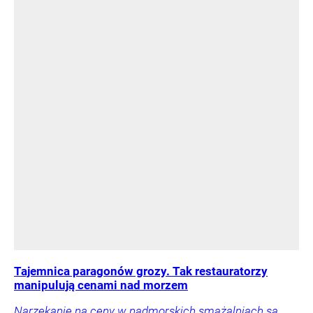
Tajemnica paragonów grozy. Tak restauratorzy
manipulują cenami nad morzem
Narzekanie na ceny w nadmorskich smażalniach są