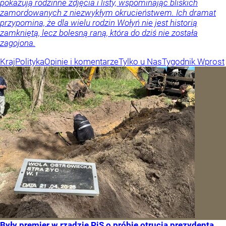
pokazują rodzinne zdjęcia i listy, wspominając bliskich
zamordowanych z niezwykłym okrucieństwem. Ich dramat
przypomina, że dla wielu rodzin Wołyń nie jest historią
zamkniętą, lecz bolesną raną, która do dziś nie została
zagojona.
Kraj
Polityka
Opinie i komentarze
Tylko u Nas
Tygodnik Wprost
Były premier w rządzie PiS o próbie otrucia prezydenta.