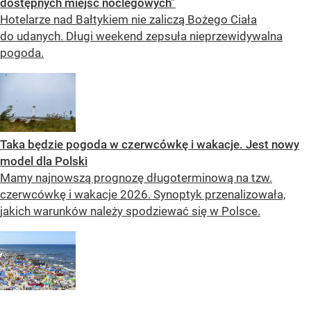
dostępnych miejsc noclegowych”
Hotelarze nad Bałtykiem nie zaliczą Bożego Ciała
do udanych. Długi weekend zepsuła nieprzewidywalna
pogoda.
Taka będzie pogoda w czerwcówkę i wakacje. Jest nowy
model dla Polski
Mamy najnowszą prognozę długoterminową na tzw.
czerwcówkę i wakacje 2026. Synoptyk przenalizowała,
jakich warunków należy spodziewać się w Polsce.