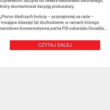
czytelnikom zaczyna od tweeta Radosława Sikorskiego,
który skomentował decyzję prokuratury.
„Pismo śledczych kończy – przynajmniej na razie –
trwające dziesięć lat dochodzenie, w ramach którego
narodowo-konserwatywna partia PiS oskarżała Donalda...
CZYTAJ DALEJ