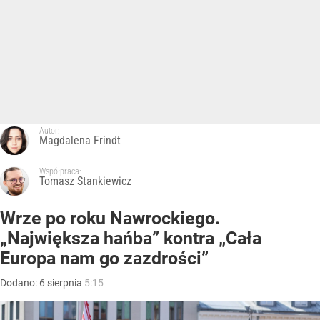
Autor:
Magdalena Frindt
Współpraca:
Tomasz Stankiewicz
Wrze po roku Nawrockiego.
„Największa hańba” kontra „Cała
Europa nam go zazdrości”
Dodano:
6
sierpnia
5:15