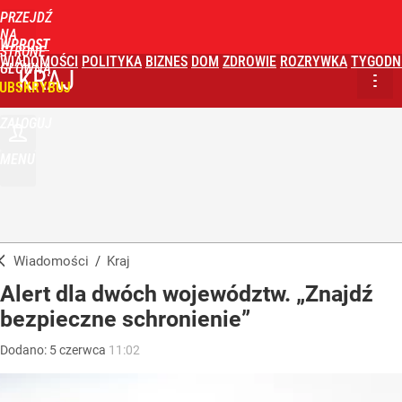
PRZEJDŹ
NA
WPROST
STRONĘ
WIADOMOŚCI
POLITYKA
BIZNES
DOM
ZDROWIE
ROZRYWKA
TYGODN
GŁÓWNĄ
KRAJ
UBSKRYBUJ
ZALOGUJ
MENU
Wiadomości
/
Kraj
Alert dla dwóch województw. „Znajdź
bezpieczne schronienie”
Dodano:
5
czerwca
11:02