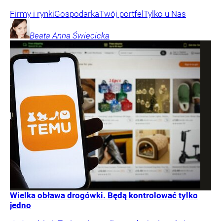
Firmy i rynki
Gospodarka
Twój portfel
Tylko u Nas
Beata Anna
Święcicka
Wielka obława drogówki. Będą kontrolować tylko
jedno