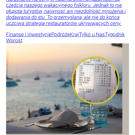
częścią naszego wakacyjnego folkloru. Jednak to nie
głupota turystów, naiwność ani niezdolność mnożenia i
dodawania do stu. To przemyślana, ale nie do końca
uczciwa strategia restauratorów ukrywających ceny.
Finanse i inwestycje
Podróże
Kraj
Tylko u Nas
Tygodnik
Wprost