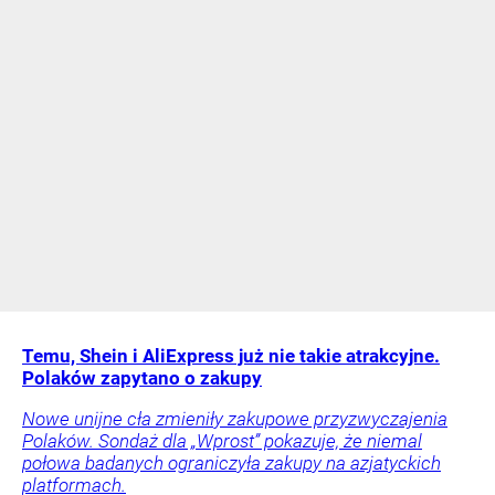
Temu, Shein i AliExpress już nie takie atrakcyjne.
Polaków zapytano o zakupy
Nowe unijne cła zmieniły zakupowe przyzwyczajenia
Polaków. Sondaż dla „Wprost” pokazuje, że niemal
połowa badanych ograniczyła zakupy na azjatyckich
platformach.