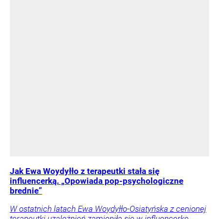
Jak Ewa Woydyłło z terapeutki stała się
influencerką. „Opowiada pop-psychologiczne
brednie”
W ostatnich latach Ewa Woydyłło-Osiatyńska z cenionej
terapeutki uzależnień zamieniła się w influencerkę,