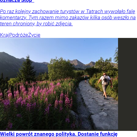
Po raz kolejny zachowanie turystów w Tatrach wywołało falę
komentarzy. Tym razem mimo zakazów kilka osób weszło na
teren chroniony, by robić zdjęcia.
Kraj
Podróże
Życie
Wielki powrót znanego polityka. Dostanie funkcję