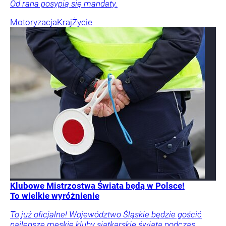
Od rana posypią się mandaty.
Motoryzacja
Kraj
Życie
Klubowe Mistrzostwa Świata będą w Polsce!
To wielkie wyróżnienie
To już oficjalne! Województwo Śląskie będzie gościć
najlepsze męskie kluby siatkarskie świata podczas