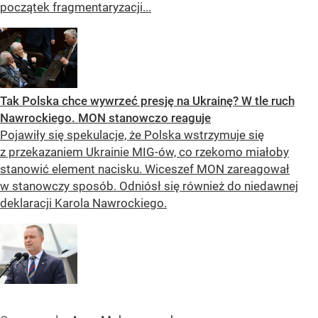
początek fragmentaryzacji...
Tak Polska chce wywrzeć presję na Ukrainę? W tle ruch
Nawrockiego. MON stanowczo reaguje
Pojawiły się spekulacje, że Polska wstrzymuje się
z przekazaniem Ukrainie MIG-ów, co rzekomo miałoby
stanowić element nacisku. Wiceszef MON zareagował
w stanowczy sposób. Odniósł się również do niedawnej
deklaracji Karola Nawrockiego.