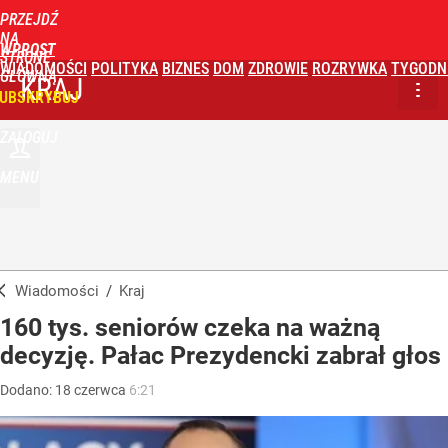
PRZEJDŹ
NA
WPROST
STRONĘ
WIADOMOŚCI
POLITYKA
BIZNES
DOM
ZDROWIE
ROZRYWKA
TYGODN
GŁÓWNĄ
KRAJ
UBSKRYBUJ
ZALOGUJ
MENU
Wiadomości
/
Kraj
160 tys. seniorów czeka na ważną
decyzję. Pałac Prezydencki zabrał głos
Dodano:
18
czerwca
6:21