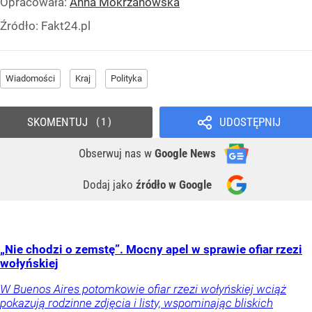
Opracowała:
Anna Mokrzanowska
Źródło:
Fakt24.pl
Wiadomości
Kraj
Polityka
SKOMENTUJ
UDOSTĘPNIJ
1
Obserwuj nas
w
Google News
Dodaj jako
źródło w Google
„Nie chodzi o zemstę”. Mocny apel w sprawie ofiar rzezi
wołyńskiej
W Buenos Aires potomkowie ofiar rzezi wołyńskiej wciąż
pokazują rodzinne zdjęcia i listy, wspominając bliskich