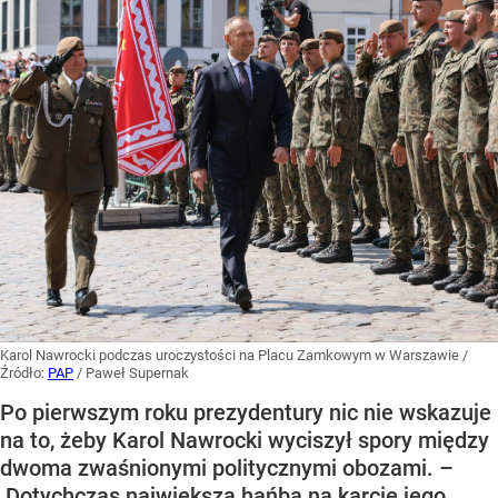
Karol Nawrocki podczas uroczystości na Placu Zamkowym w Warszawie
/
Źródło:
PAP
/
Paweł Supernak
Po pierwszym roku prezydentury nic nie wskazuje
na to, żeby Karol Nawrocki wyciszył spory między
dwoma zwaśnionymi politycznymi obozami. –
Dotychczas największą hańbą na karcie jego