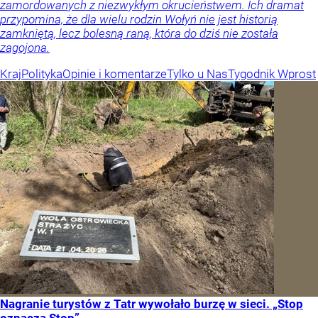
zamordowanych z niezwykłym okrucieństwem. Ich dramat
przypomina, że dla wielu rodzin Wołyń nie jest historią
zamkniętą, lecz bolesną raną, która do dziś nie została
zagojona.
Kraj
Polityka
Opinie i komentarze
Tylko u Nas
Tygodnik Wprost
Nagranie turystów z Tatr wywołało burzę w sieci. „Stop
oznacza Stop”