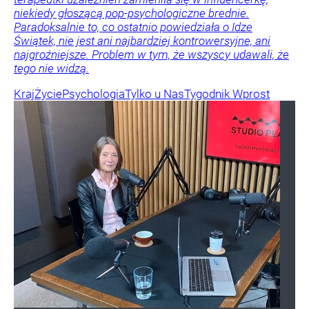
niekiedy głoszącą pop-psychologiczne brednie.
Paradoksalnie to, co ostatnio powiedziała o Idze
Świątek, nie jest ani najbardziej kontrowersyjne, ani
najgroźniejsze. Problem w tym, że wszyscy udawali, że
tego nie widzą.
Kraj
Życie
Psychologia
Tylko u Nas
Tygodnik Wprost