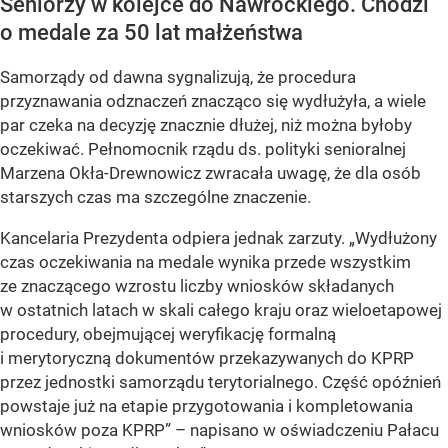
Seniorzy w kolejce do Nawrockiego. Chodzi
o medale za 50 lat małżeństwa
Samorządy od dawna sygnalizują, że procedura
przyznawania odznaczeń znacząco się wydłużyła, a wiele
par czeka na decyzję znacznie dłużej, niż można byłoby
oczekiwać. Pełnomocnik rządu ds. polityki senioralnej
Marzena Okła-Drewnowicz zwracała uwagę, że dla osób
starszych czas ma szczególne znaczenie.
Kancelaria Prezydenta odpiera jednak zarzuty. „Wydłużony
czas oczekiwania na medale wynika przede wszystkim
ze znaczącego wzrostu liczby wniosków składanych
w ostatnich latach w skali całego kraju oraz wieloetapowej
procedury, obejmującej weryfikację formalną
i merytoryczną dokumentów przekazywanych do KPRP
przez jednostki samorządu terytorialnego. Część opóźnień
powstaje już na etapie przygotowania i kompletowania
wniosków poza KPRP” – napisano w oświadczeniu Pałacu