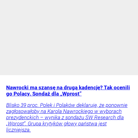
Nawrocki ma szansę na drugą kadencję? Tak ocenili
go Polacy. Sondaż dla „Wprost”
Blisko 39 proc. Polek i Polaków deklaruje, że ponownie
zagłosowałoby na Karola Nawrockiego w wyborach
prezydenckich – wynika z sondażu SW Research dla
„Wprost”. Grupa krytyków głowy państwa jest
liczniejsza.