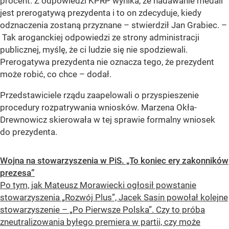
procent. Z odpowiedzi KPRP wynika, że nadawanie medali
jest prerogatywą prezydenta i to on zdecyduje, kiedy
odznaczenia zostaną przyznane – stwierdził Jan Grabiec. –
Tak aroganckiej odpowiedzi ze strony administracji
publicznej, myślę, że ci ludzie się nie spodziewali.
Prerogatywa prezydenta nie oznacza tego, że prezydent
może robić, co chce – dodał.
Przedstawiciele rządu zaapelowali o przyspieszenie
procedury rozpatrywania wniosków. Marzena Okła-
Drewnowicz skierowała w tej sprawie formalny wniosek
do prezydenta.
Wojna na stowarzyszenia w PiS. „To koniec ery zakonników
prezesa”
Po tym, jak Mateusz Morawiecki ogłosił powstanie
stowarzyszenia „Rozwój Plus”, Jacek Sasin powołał kolejne
stowarzyszenie – „Po Pierwsze Polska”. Czy to próba
zneutralizowania byłego premiera w partii, czy może