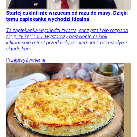
Startej cukinii nie wrzucam od razu do masy. Dzięki
temu zapiekanka wychodzi idealna
Ta zapiekanka wychodzi zwarta, soczysta i nie rozpada
się przy krojeniu. Wystarczy poświęcić cukinii
kilkanaście minut przed połączeniem jej z pozostałymi
składnikami.
Przepisy
Żywienie