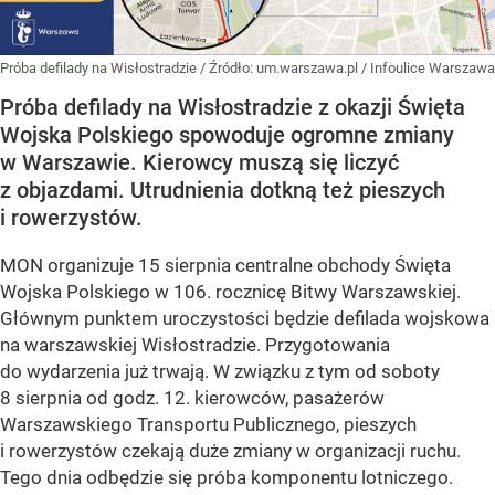
Próba defilady na Wisłostradzie
/ Źródło:
um.warszawa.pl / Infoulice Warszawa
Próba defilady na Wisłostradzie z okazji Święta
Wojska Polskiego spowoduje ogromne zmiany
w Warszawie. Kierowcy muszą się liczyć
z objazdami. Utrudnienia dotkną też pieszych
i rowerzystów.
MON organizuje 15 sierpnia centralne obchody Święta
Wojska Polskiego w 106. rocznicę Bitwy Warszawskiej.
Głównym punktem uroczystości będzie defilada wojskowa
na warszawskiej Wisłostradzie. Przygotowania
do wydarzenia już trwają. W związku z tym od soboty
8 sierpnia od godz. 12. kierowców, pasażerów
Warszawskiego Transportu Publicznego, pieszych
i rowerzystów czekają duże zmiany w organizacji ruchu.
Tego dnia odbędzie się próba komponentu lotniczego.