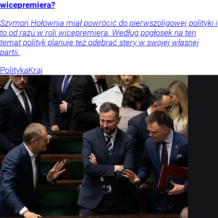
wicepremiera?
Szymon Hołownia miał powrócić do pierwszoligowej polityki i
to od razu w roli wicepremiera. Według pogłosek na ten
temat polityk planuje też odebrać stery w swojej własnej
partii.
Polityka
Kraj