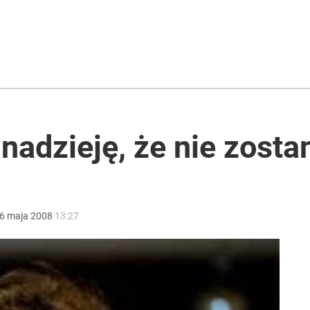
nadzieję, że nie zosta
6
maja
2008
13:27