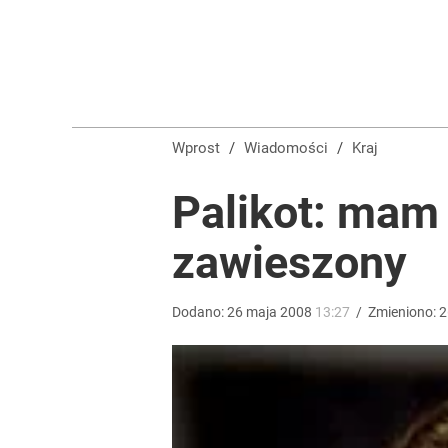
Wprost
/
Wiadomości
/
Kraj
Palikot: mam 
zawieszony
Dodano:
26
maja
2008
13:27
/
Zmieniono:
2