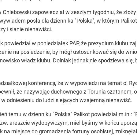
Chlebowski zapowiedział w zeszłym tygodniu, że złoży 
ywiadem posła dla dziennika "Polska", w którym Palik
zy i sianie nienawiści.
k powiedział w poniedziałek PAP, że prezydium klubu zaj
oszenie na posiedzenie, by mógł ustosunkować się do wni
nowisko władz klubu. Dolniak jednak nie spodziewa się, 
ziałkowej konferencji, że w wypowiedzi na temat o. Rydz
apewnił, że nazywając duchownego z Torunia szatanem, o
 w odniesieniu do ludzi siejących wzajemną nienawiść.
 temu w dzienniku "Polska" Palikot powiedział m.in.: "R
 tzw. areszcie wydobywczym; mielibyśmy w końcu uporząd
ak na miejsce do gromadzenia fortuny osobistej, zniknęłab