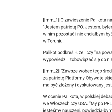
[[mm_1]]O zawieszenie Palikota na
"Jestem patriotą PO. Jestem, był
w nim pozostać i nie chciałbym by
w Toruniu.
Palikot podkreślił, że liczy "na p
wypowiedzi i zobowiązać się do nie
[[mm_2]]"Zawsze wobec tego środow
za patriotę Platformy Obywatelski
ma być złożony i dyskutowany jest 
W ocenie Palikota, w polskiej debac
we Włoszech czy USA. "My po PRL i
jesteśmy nauczeni, powiedziałbym,