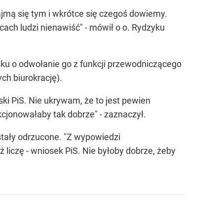
zajmą się tym i wkrótce się czegoś dowiemy.
rcach ludzi nienawiść" - mówił o o. Rydzyku
osku o odwołanie go z funkcji przewodniczącego
ch biurokrację).
ki PiS. Nie ukrywam, że to jest pewien
cjonowałaby tak dobrze" - zaznaczył.
ostały odrzucone. "Z wypowiedzi
 liczę - wniosek PiS. Nie byłoby dobrze, żeby