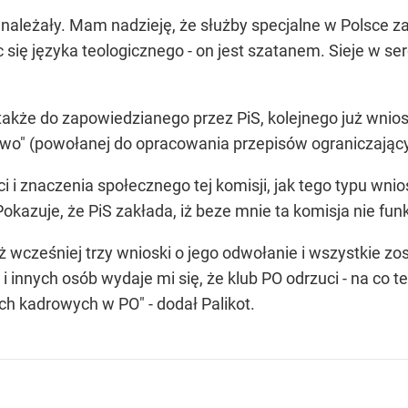
e należały. Mam nadzieję, że służby specjalne w Polsce 
ąc się języka teologicznego - on jest szatanem. Sieje w se
ę także do zapowiedzianego przez PiS, kolejnego już wni
wo" (powołanej do opracowania przepisów ograniczający
 znaczenia społecznego tej komisji, jak tego typu wnios
zuje, że PiS zakłada, iż beze mnie ta komisja nie funk
uż wcześniej trzy wnioski o jego odwołanie i wszystkie z
nnych osób wydaje mi się, że klub PO odrzuci - na co też
ach kadrowych w PO" - dodał Palikot.