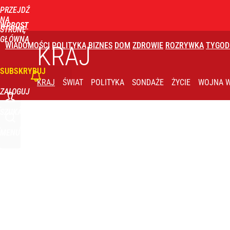
PRZEJDŹ
Udostępnij
4
Skomentuj
NA
WPROST
STRONĘ
GŁÓWNĄ
WIADOMOŚCI
POLITYKA
BIZNES
DOM
ZDROWIE
ROZRYWKA
TYGOD
KRAJ
SUBSKRYBUJ
KRAJ
ŚWIAT
POLITYKA
SONDAŻE
ŻYCIE
WOJNA W
ZALOGUJ
SZUKAJ
MENU