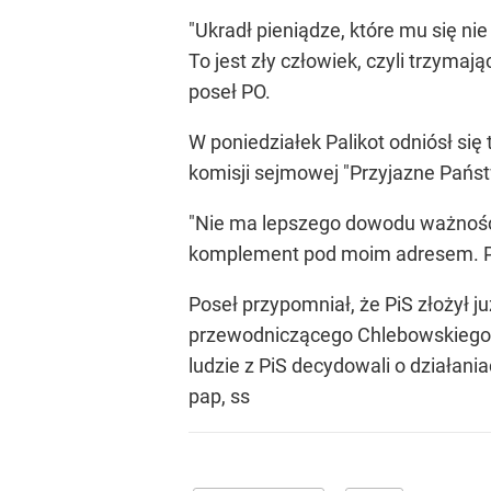
"Ukradł pieniądze, które mu się ni
To jest zły człowiek, czyli trzymaj
poseł PO.
W poniedziałek Palikot odniósł si
komisji sejmowej "Przyjazne Państ
"Nie ma lepszego dowodu ważności i
komplement pod moim adresem. Poka
Poseł przypomniał, że PiS złożył j
przewodniczącego Chlebowskiego i i
ludzie z PiS decydowali o działani
pap, ss