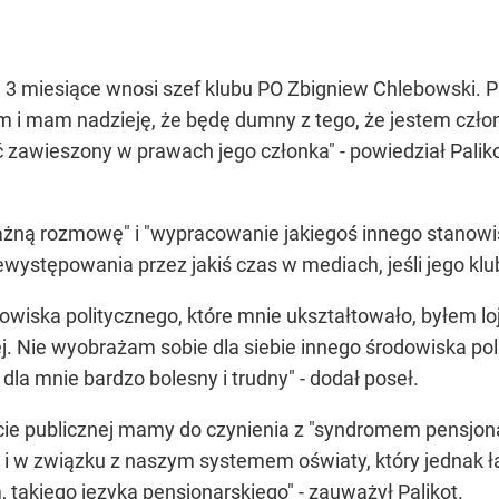
 3 miesiące wnosi szef klubu PO Zbigniew Chlebowski. 
em i mam nadzieję, że będę dumny z tego, że jestem czł
ć zawieszony w prawach jego członka" - powiedział Palik
oważną rozmowę" i "wypracowanie jakiegoś innego stanowis
występowania przez jakiś czas w mediach, jeśli jego klu
iska politycznego, które mnie ukształtowało, byłem lo
ej. Nie wyobrażam sobie dla siebie innego środowiska po
dla mnie bardzo bolesny i trudny" - dodał poseł.
ie publicznej mamy do czynienia z "syndromem pensjonarki"
 w związku z naszym systemem oświaty, który jednak łam
 takiego języka pensjonarskiego" - zauważył Palikot.