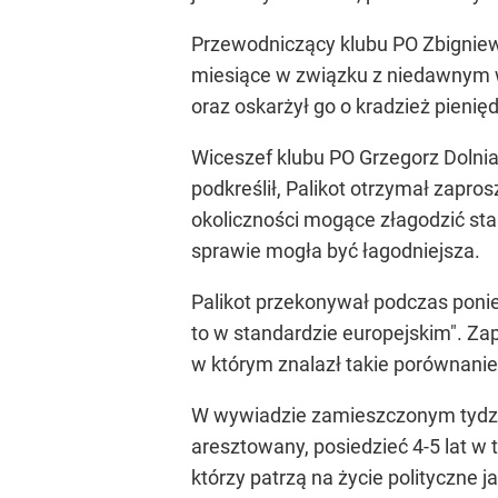
Przewodniczący klubu PO Zbigniew 
miesiące w związku z niedawnym w
oraz oskarżył go o kradzież pienięd
Wiceszef klubu PO Grzegorz Dolnia
podkreślił, Palikot otrzymał zapr
okoliczności mogące złagodzić sta
sprawie mogła być łagodniejsza.
Palikot przekonywał podczas ponied
to w standardzie europejskim". Z
w którym znalazł takie porównanie
W wywiadzie zamieszczonym tydzień
aresztowany, posiedzieć 4-5 lat w
którzy patrzą na życie polityczne j