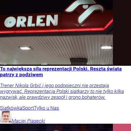
To największa siła reprezentacji Polski. Reszta świata
patrzy z podziwem
Trener Nikola Grbić i jego podopieczni nie przestają
wygrywać. Reprezentacja Polski siatkarzy to nie tylko kilka
nazwisk, ale prawdziwy zespół i grono bohaterów.
Siatkówka
Sport
Tylko u Nas
Maciej
Piasecki