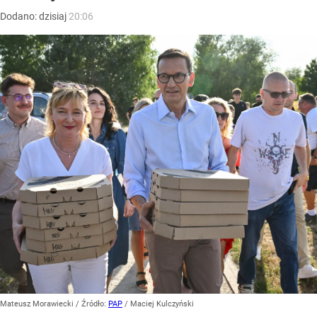
Dodano:
dzisiaj
20:06
Mateusz Morawiecki
/ Źródło:
PAP
/
Maciej Kulczyński