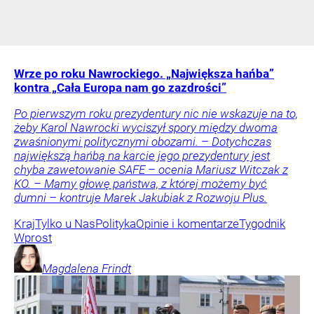
Wrze po roku Nawrockiego. „Największa hańba”
kontra „Cała Europa nam go zazdrości”
Po pierwszym roku prezydentury nic nie wskazuje na to,
żeby Karol Nawrocki wyciszył spory między dwoma
zwaśnionymi politycznymi obozami. – Dotychczas
największą hańbą na karcie jego prezydentury jest
chyba zawetowanie SAFE – ocenia Mariusz Witczak z
KO. – Mamy głowę państwa, z której możemy być
dumni – kontruje Marek Jakubiak z Rozwoju Plus.
Kraj
Tylko u Nas
Polityka
Opinie i komentarze
Tygodnik
Wprost
Magdalena
Frindt