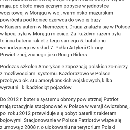
maja, po około miesięcznym pobycie w jednostce
wojskowej w Morągu w woj. warmińsko-mazurskim
powróciła pod koniec czerwca do swojej bazy
w Kaiserslautern w Niemczech. Druga znalazła się w Polsce
w lipcu, była w Morągu miesiąc. Za każdym razem była
to inna bateria rakiet z tego samego 5. batalionu
wchodzącego w skład 7. Pułku Artylerii Obrony
Powietrznej, znanego jako Rough Riders.
Podczas szkoleń Amerykanie zapoznają polskich żołnierzy
z możliwościami systemu. Każdorazowo w Polsce
przebywa ok. stu amerykańskich wojskowych, kilka
wyrzutni i kilkadziesiąt pojazdów.
Do 2012 r. baterie systemu obrony powietrznej Patriot
mają rotacyjnie stacjonować w Polsce w wersji ćwiczebnej,
po roku 2012 przewiduje się pobyt baterii z rakietami
bojowymi. Stacjonowanie w Polsce Patriotów wiąże się
z umową z 2008 r. o ulokowaniu na terytorium Polski