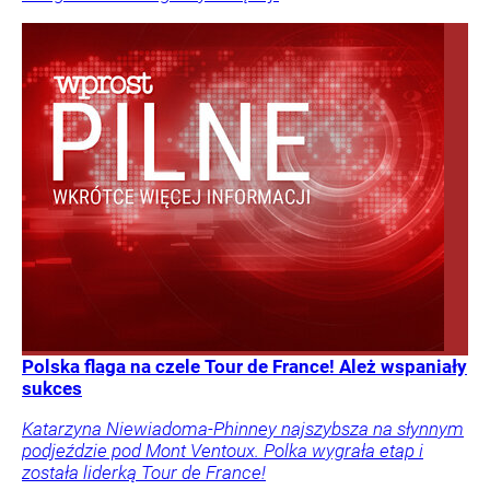
Polska flaga na czele Tour de France! Ależ wspaniały
sukces
Katarzyna Niewiadoma-Phinney najszybsza na słynnym
podjeździe pod Mont Ventoux. Polka wygrała etap i
została liderką Tour de France!