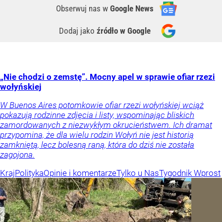
Obserwuj nas
w
Google News
Dodaj jako
źródło w Google
„Nie chodzi o zemstę”. Mocny apel w sprawie ofiar rzezi
wołyńskiej
W Buenos Aires potomkowie ofiar rzezi wołyńskiej wciąż
pokazują rodzinne zdjęcia i listy, wspominając bliskich
zamordowanych z niezwykłym okrucieństwem. Ich dramat
przypomina, że dla wielu rodzin Wołyń nie jest historią
zamkniętą, lecz bolesną raną, która do dziś nie została
zagojona.
Kraj
Polityka
Opinie i komentarze
Tylko u Nas
Tygodnik Wprost