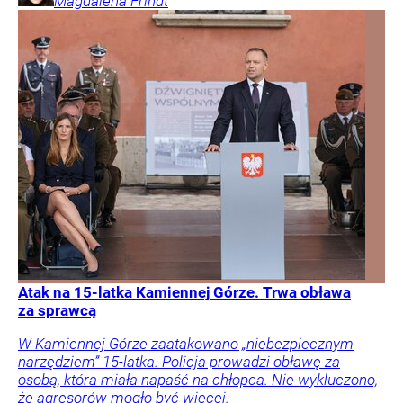
Magdalena
Frindt
Atak na 15-latka Kamiennej Górze. Trwa obława
za sprawcą
W Kamiennej Górze zaatakowano „niebezpiecznym
narzędziem” 15-latka. Policja prowadzi obławę za
osobą, która miała napaść na chłopca. Nie wykluczono,
że agresorów mogło być więcej.