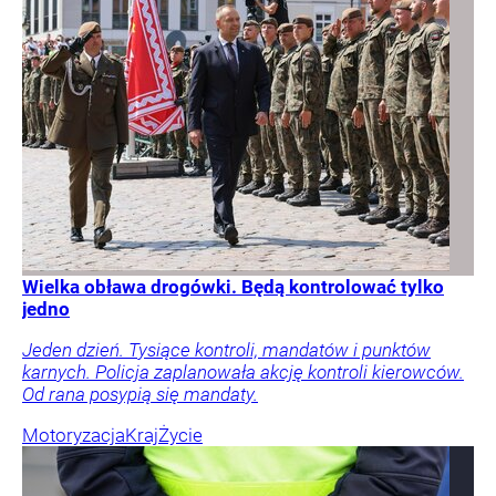
Wielka obława drogówki. Będą kontrolować tylko
jedno
Jeden dzień. Tysiące kontroli, mandatów i punktów
karnych. Policja zaplanowała akcję kontroli kierowców.
Od rana posypią się mandaty.
Motoryzacja
Kraj
Życie