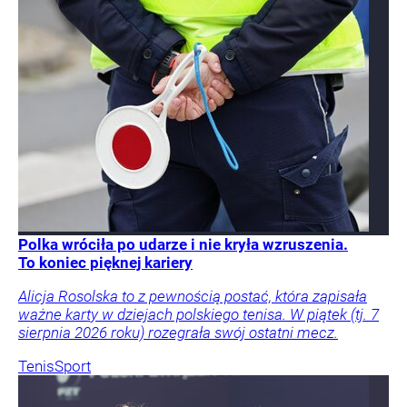
Polka wróciła po udarze i nie kryła wzruszenia.
To koniec pięknej kariery
Alicja Rosolska to z pewnością postać, która zapisała
ważne karty w dziejach polskiego tenisa. W piątek (tj. 7
sierpnia 2026 roku) rozegrała swój ostatni mecz.
Tenis
Sport