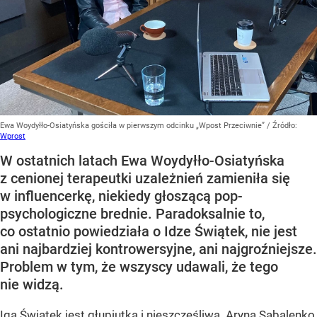
Ewa Woydyłło-Osiatyńska gościła w pierwszym odcinku „Wpost Przeciwnie”
/ Źródło:
Wprost
W ostatnich latach Ewa Woydyłło-Osiatyńska
z cenionej terapeutki uzależnień zamieniła się
w influencerkę, niekiedy głoszącą pop-
psychologiczne brednie. Paradoksalnie to,
co ostatnio powiedziała o Idze Świątek, nie jest
ani najbardziej kontrowersyjne, ani najgroźniejsze.
Problem w tym, że wszyscy udawali, że tego
nie widzą.
Iga Świątek jest głupiutka i nieszczęśliwa. Aryna Sabalenko