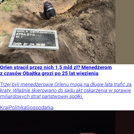
Orlen stracił przez nich 1,5 mld zł? Menedżerom
z czasów Obajtka grozi po 25 lat więzienia
Trzej byli menedżerowie Orlenu mogą na długie lata trafić za
kraty. Właśnie skierowano do sądu akt oskarżenia w sprawie
miliardowych strat państwowej spółki.
Kraj
Polityka
Gospodarka