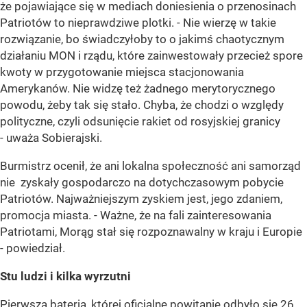
że pojawiające się w mediach doniesienia o przenosinach
Patriotów to nieprawdziwe plotki. - Nie wierzę w takie
rozwiązanie, bo świadczyłoby to o jakimś chaotycznym
działaniu MON i rządu, które zainwestowały przecież spore
kwoty w przygotowanie miejsca stacjonowania
Amerykanów. Nie widzę też żadnego merytorycznego
powodu, żeby tak się stało. Chyba, że chodzi o względy
polityczne, czyli odsunięcie rakiet od rosyjskiej granicy
- uważa Sobierajski.
Burmistrz ocenił, że ani lokalna społeczność ani samorząd
nie zyskały gospodarczo na dotychczasowym pobycie
Patriotów. Najważniejszym zyskiem jest, jego zdaniem,
promocja miasta. - Ważne, że na fali zainteresowania
Patriotami, Morąg stał się rozpoznawalny w kraju i Europie
- powiedział.
Stu ludzi i kilka wyrzutni
Pierwsza bateria, której oficjalne powitanie odbyło się 26