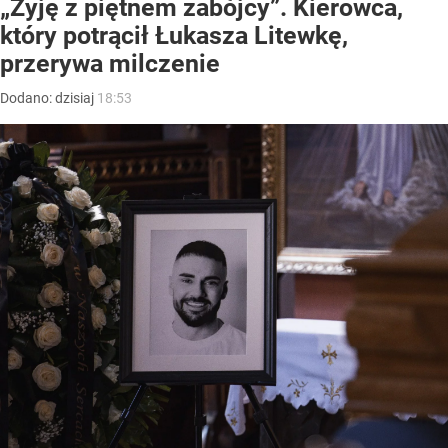
„Żyję z piętnem zabójcy”. Kierowca,
który potrącił Łukasza Litewkę,
przerywa milczenie
Dodano:
dzisiaj
18:53