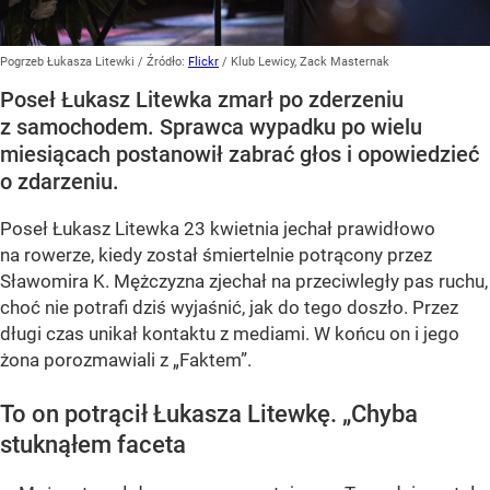
Pogrzeb Łukasza Litewki
/ Źródło:
Flickr
/
Klub Lewicy, Zack Masternak
Poseł Łukasz Litewka zmarł po zderzeniu
z samochodem. Sprawca wypadku po wielu
miesiącach postanowił zabrać głos i opowiedzieć
o zdarzeniu.
Poseł Łukasz Litewka 23 kwietnia jechał prawidłowo
na rowerze, kiedy został śmiertelnie potrącony przez
Sławomira K. Mężczyzna zjechał na przeciwległy pas ruchu,
choć nie potrafi dziś wyjaśnić, jak do tego doszło. Przez
długi czas unikał kontaktu z mediami. W końcu on i jego
żona porozmawiali z „Faktem”.
To on potrącił Łukasza Litewkę. „Chyba
stuknąłem faceta