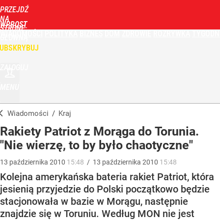
PRZEJDŹ
NA
WPROST
STRONĘ
WIADOMOŚCI
POLITYKA
BIZNES
DOM
ZDROWIE
ROZRYWKA
TYGODN
GŁÓWNĄ
UBSKRYBUJ
ZALOGUJ
MENU
Wiadomości
/
Kraj
Rakiety Patriot z Morąga do Torunia.
"Nie wierzę, to by było chaotyczne"
13
października
2010
15:48
/
13
października
2010
15:48
Kolejna amerykańska bateria rakiet Patriot, która
jesienią przyjedzie do Polski początkowo będzie
stacjonowała w bazie w Morągu, następnie
znajdzie się w Toruniu. Według MON nie jest